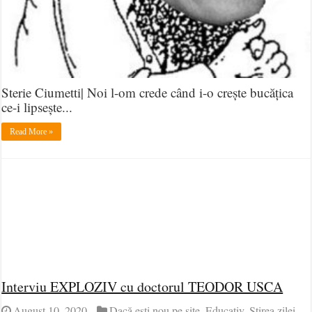
Sterie Ciumetti| Noi l-om crede când i-o crește bucățica
ce-i lipsește...
Read More »
Interviu EXPLOZIV cu doctorul TEODOR USCA
August 10, 2020
Dacă ești nou pe site
,
Educativ
,
Știrea zilei