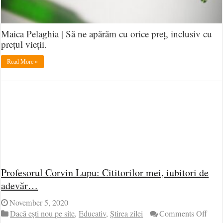
Maica Pelaghia | Să ne apărăm cu orice preț, inclusiv cu
prețul vieții.
Read More »
Profesorul Corvin Lupu: Cititorilor mei, iubitori de
adevăr…
November 5, 2020
on
Dacă ești nou pe site
,
Educativ
,
Știrea zilei
Comments Off