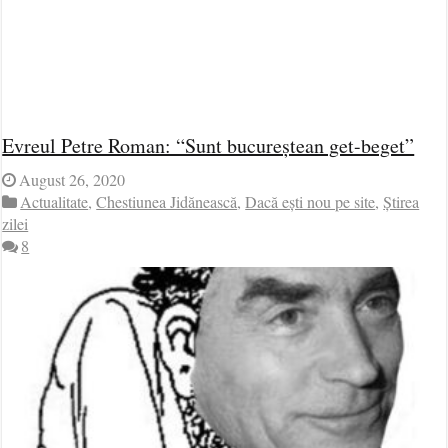
Evreul Petre Roman: “Sunt bucureștean get-beget”
August 26, 2020
Actualitate
,
Chestiunea Jidănească
,
Dacă ești nou pe site
,
Știrea
zilei
8