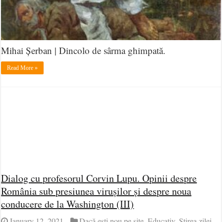
Mihai Șerban | Dincolo de sârma ghimpată.
Read More »
Dialog cu profesorul Corvin Lupu. Opinii despre
România sub presiunea virușilor și despre noua
conducere de la Washington (III)
January 12, 2021
Dacă ești nou pe site
,
Educativ
,
Știrea zilei