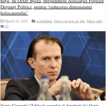
hoții, pe Octav Bjoza, președintele Asociației Foștilor
Deținuți Politici, pentru ‘reducerea dimensiunii
holocaustului’
March 16, 2021
Actualitate
,
Dacă ești nou pe site
,
Știrea zilei
21
Sterie Ciumetti | Tabloul complet al demiterii lui Octav