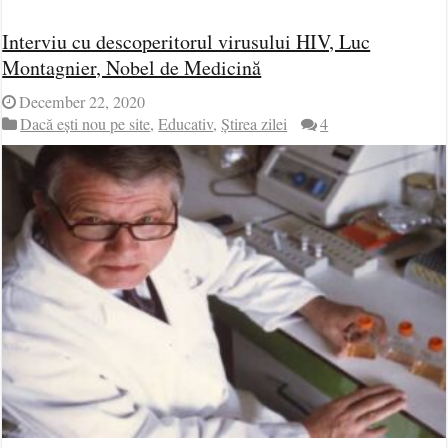
Interviu cu descoperitorul virusului HIV, Luc
Montagnier, Nobel de Medicină
December 22, 2020
Dacă ești nou pe site
,
Educativ
,
Știrea zilei
4