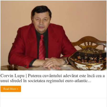
Profe
Corv
Lupu
Citit
mei,
iubit
de
ade
Corvin Lupu | Puterea cuvântului adevărat este încă cea a
unui sfredel în societatea regimului euro-atlantic...
Read More »