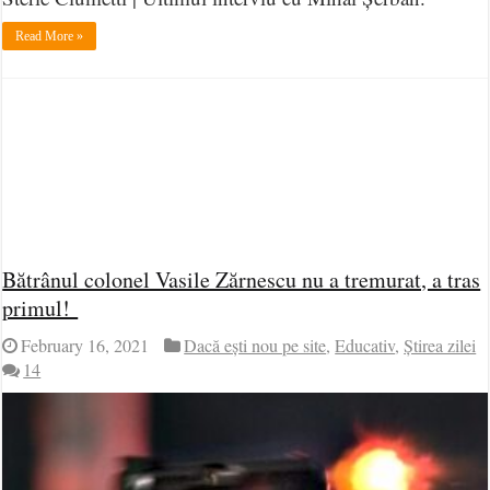
Read More »
Bătrânul colonel Vasile Zărnescu nu a tremurat, a tras
primul!
February 16, 2021
Dacă ești nou pe site
,
Educativ
,
Știrea zilei
14