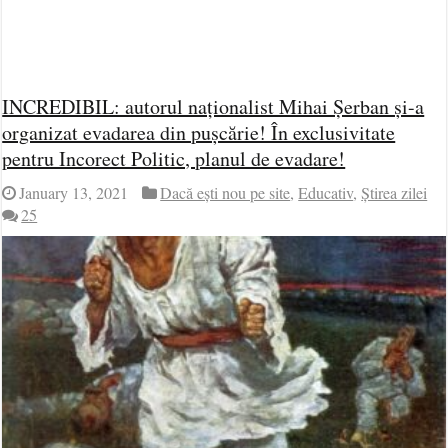
INCREDIBIL: autorul naționalist Mihai Șerban și-a
organizat evadarea din pușcărie! În exclusivitate
pentru Incorect Politic, planul de evadare!
January 13, 2021
Dacă ești nou pe site
,
Educativ
,
Știrea zilei
25