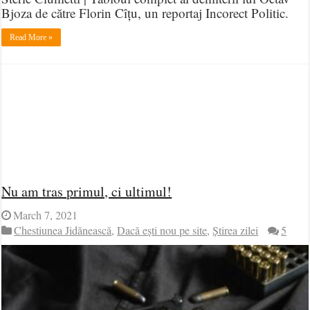
Bjoza de către Florin Cîțu, un reportaj Incorect Politic.
Read More »
Nu am tras primul, ci ultimul!
March 7, 2021
Chestiunea Jidănească
,
Dacă ești nou pe site
,
Știrea zilei
5