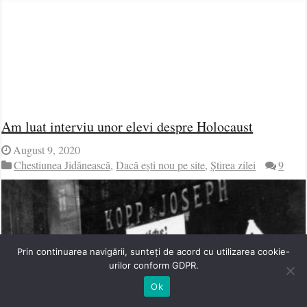
Am luat interviu unor elevi despre Holocaust
August 9, 2020
Chestiunea Jidănească
,
Dacă ești nou pe site
,
Știrea zilei
9
Prin continuarea navigării, sunteți de acord cu utilizarea cookie-
urilor conform GDPR.
Ok