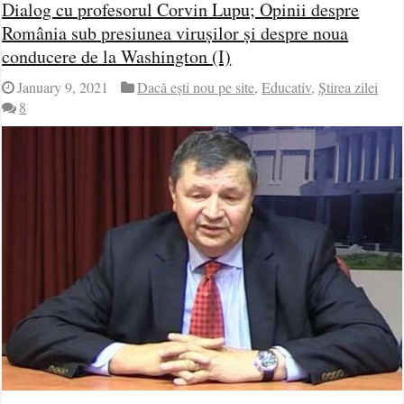
Dialog cu profesorul Corvin Lupu; Opinii despre
România sub presiunea virușilor și despre noua
conducere de la Washington (I)
January 9, 2021
Dacă ești nou pe site
,
Educativ
,
Știrea zilei
8