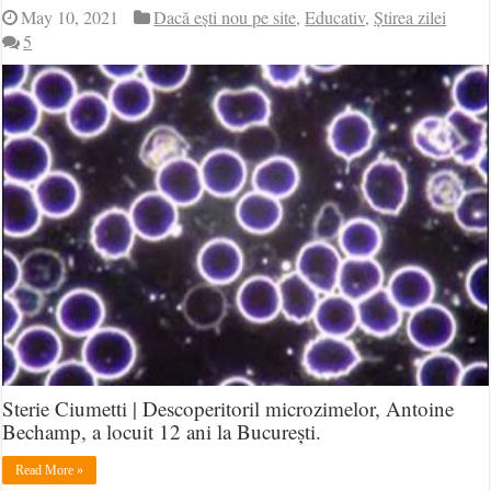
May 10, 2021
Dacă ești nou pe site
,
Educativ
,
Știrea zilei
5
Sterie Ciumetti | Descoperitoril microzimelor, Antoine
Bechamp, a locuit 12 ani la București.
Read More »