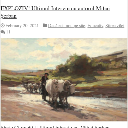
EXPLOZIV! Ultimul Interviu cu autorul Mihai
Șerban
February 20, 2021
Dacă ești nou pe site
,
Educativ
,
Știrea zilei
11
Sterie Ciumetti | Ultimul interviu cu Mihai Șerban.