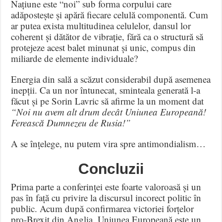
Națiune este “noi” sub forma corpului care
adăpostește și apără fiecare celulă componentă. Cum
ar putea exista multitudinea celulelor, dansul lor
coherent și dătător de vibrație, fără ca o structură să
protejeze acest balet minunat și unic, compus din
miliarde de elemente individuale?
Energia din sală a scăzut considerabil după asemenea
inepții. Ca un nor întunecat, sminteala generată l-a
făcut și pe Sorin Lavric să afirme la un moment dat
“Noi nu avem alt drum decât Uniunea Europeană!
Ferească Dumnezeu de Rusia!”
A se înțelege, nu putem vira spre antimondialism…
Concluzii
Prima parte a conferinței este foarte valoroasă și un
pas în față cu privire la discursul incorect politic în
public. Acum după confirmarea victoriei forțelor
pro-Brexit din Anglia, Uniunea Europeană este un