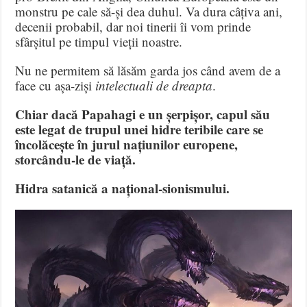
monstru pe cale să-și dea duhul. Va dura câțiva ani,
decenii probabil, dar noi tinerii îi vom prinde
sfârșitul pe timpul vieții noastre.
Nu ne permitem să lăsăm garda jos când avem de a
face cu așa-ziși
intelectuali de dreapta
.
Chiar dacă Papahagi e un șerpișor, capul său
este legat de trupul unei hidre teribile care se
încolăcește în jurul națiunilor europene,
storcându-le de viață.
Hidra satanică a național-sionismului.