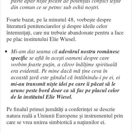
parte apar niște focare de potențial conflict ieșite
din comun ce se petrec sub ochii noștri.
Foarte bazat, pe la minutul 48, vorbește despre
literatură penitenciarelor și despre ideile celor
întemnițați, care nu trebuie abandonate pentru a face
pe plac institutului Elie Wiesel.
adevărul nostru românesc
Mi-am dat seama că
specific
se află în acești oameni despre care
vorbim foarte puțin, a căror înălțime spirituală
era evidentă. Pe mine dacă mă ține ceva în
această țară este gândul că întâlnindu-i pe ei, ei
mi-au transmit niște idei pe care îi păcat să le
arunc peste bord doar ca să fac pe placul celor
de la institutul Elie Wiesel.
Pe finalul primei jumătăți a conferinței se descrie
natura reală a Uniunii Europene și instrumentul prin
care se vrea unirea simbiotică a națiunilor ei.