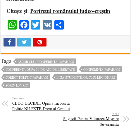
Citește și
Portretul românului iudeo-creștin
:
WhatsApp
Facebook
Twitter
VK
Share
Tags
ASCOR CLUJ CONFERINTA PAPAHAGI
CONFERINTA DUPA 30 DE ANI DE LIBERTATE
CONFERINTA PAPAHAGI
CORECT POLITIC PAPAHAGI
LIGA STUDENTILOR CLUJ LEGIONARI
SORIN LAVRIC
Previous
CEDO DECIDE: Opinia Incorectă
Politic NU ESTE Drept al Omului
Next
Sugestii Pentru Viitoarea Mișcare
Suveranistă