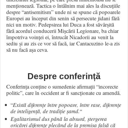
menționează. Tactica o întâlnim mai ales la discuțiile
despre “antisemitism” unde ni se spune că popoarele
Europei au început din senin să persecute jidani fără
nici un motiv. Pedepsirea lui Duca a fost săvârșită
fără acordul conducerii Mișcării Legionare, ba chiar
împotriva voinței ei, întrucât Nicadorii au venit la
sediu și au zis ce vor să facă, iar Cantacuzino le-a zis
să nu facă așa ceva.
Despre conferință
Conferința conține o sumedenie afirmații “incorecte
politic”, care în occident ar fi sancționate cu amendă.
“
Există diferențe între popoare, între rase, diferențe
de inteligență, de tradiție șamd.
“
Egalitarismul dus până la absurd, ștergerea
oricărei diferențe plecând de la premisa falsă că