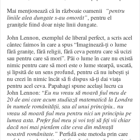
Mai menționează că în războaie oamenii
“pentru
liniile alea dungate s-au omorât”
, pentru el
granițele fiind doar niște linii dungate.
John Lennon, exemplul de liberal perfect, a scris acel
cântec faimos în care a spus “Imaginează-ți o lume
fără granițe, fără religii, fără ceva pentru care să ucizi
sau pentru care să mori”. Păi o lume în care nu există
nimic pentru care să mori este o lume stearpă, uscată,
și lipsită de un sens profund, pentru că nu iubești și
nu crezi în nimic încât să fi dispus să-ți dai viața
pentru acel ceva. Papahagi spune același lucru ca
John Lennon: “
Eu nu vreau să moară fiul meu de
20 de ani care acum studiază matematică la Londra
în numele românității, sau al unui principiu.. nu
vreau să moară fiul meu pentru nici un principiu pe
lumea asta. Prefer fiul meu și voi toți să fiți vii chiar
dacă noi mai pierdem câte ceva din măreață
noastră românitate.”
Perfidă este metoda prin care