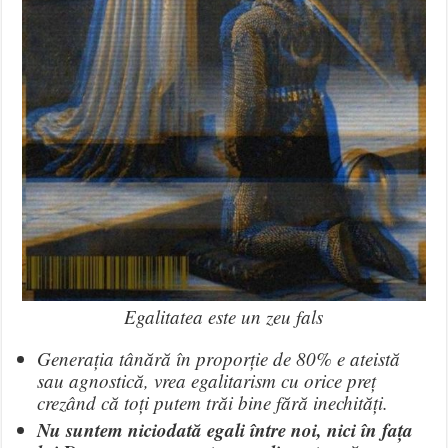
Egalitatea este un zeu fals
Generația tânără în proporție de 80% e ateistă
sau agnostică, vrea egalitarism cu orice preț
crezând că toți putem trăi bine fără inechități.
Nu suntem niciodată egali între noi, nici în fața