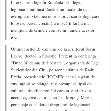
Interzis prin lege în România prin lege,
legionarismul încă rămâne un model de dat
exemplu în viziunea unor istorici sau teologi care
folosesc partea creștină a mișcării fără a mai
menționa de crimele comise în numele acestor
idei.
Ultimul astfel de caz vine de la scriitorul Sorin
Lavric, doctor în filosofie. Prezent la conferința
“După 30 de ani de libertate”, organizată de Liga
Studenților din Cluj, pe scenă altături de Radu
Preda, președintele IICCMEr, acesta a găsit de
cuviință să se plângă de o presupusă lipsă de
cultură a tinerilor români care ar veni fix din
necunoașterea celor ce au fost Moța și Marin,
personaje considerati drept eroi de legionari