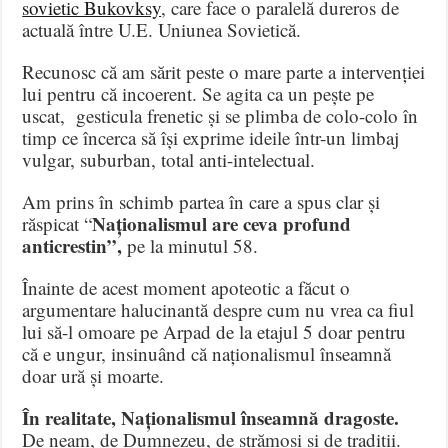
sovietic Bukovksy
, care face o paralelă dureros de
actuală între U.E. Uniunea Sovietică.
Recunosc că am sărit peste o mare parte a intervenției
lui pentru că incoerent. Se agita ca un pește pe
uscat, gesticula frenetic și se plimba de colo-colo în
timp ce încerca să își exprime ideile într-un limbaj
vulgar, suburban, total anti-intelectual.
Am prins în schimb partea în care a spus clar și
Naționalismul are ceva profund
răspicat “
anticrestin”,
pe la minutul 58.
Înainte de acest moment apoteotic a făcut o
argumentare halucinantă despre cum nu vrea ca fiul
lui să-l omoare pe Arpad de la etajul 5 doar pentru
că e ungur, insinuând că naționalismul înseamnă
doar ură și moarte.
În realitate, Naționalismul înseamnă dragoste.
De neam, de Dumnezeu, de strămoși și de tradiții.