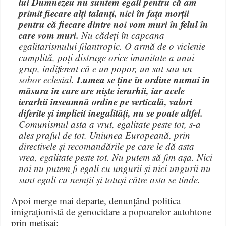
lui Dumnezeu nu suntem egali pentru că am
primit fiecare alți talanți, nici în fața morții
pentru că fiecare dintre noi vom muri în felul în
care vom muri.
Nu cădeți în capcana
egalitarismului filantropic. O armă de o viclenie
cumplită, poți distruge orice imunitate a unui
grup, indiferent că e un popor, un sat sau un
Lumea se ține în ordine numai în
sobor eclesial.
măsura în care are niște ierarhii, iar acele
ierarhii înseamnă ordine pe verticală, valori
diferite și implicit inegalități, nu se poate altfel.
Comunismul asta a vrut, egalitate peste tot, s-a
ales praful de tot. Uniunea Europeană, prin
directivele și recomandările pe care le dă asta
vrea, egalitate peste tot. Nu putem să fim așa. Nici
noi nu putem fi egali cu ungurii și nici ungurii nu
sunt egali cu nemții și totuși către asta se tinde.
Apoi merge mai departe, denunțând politica
imigraționistă de genocidare a popoarelor autohtone
prin metisaj: