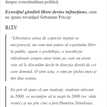
despre corectitudinea politică.
Exercițiul gândirii libere devine infracțiune,
cum
ne spune tovarășul Sebastian Pricop:
B1TV
:
“Libertatea astea de expresie treptat se
micșorează, nu vom mai putea să exprimăm liber
în public, apare o prohibiție, o interdicție
stăruitoare asupra unor teme pe care nu avem
voie să le discutăm decât în direcția dorită de cei
care domină. O simt asta, o simt pe pielea mea și
îmi dau seama.
Eu pot să spun că am studenți, studente născute
în 2000, ce nesimțire să te naști în 2000 (nr. râde
ironic) și nu știu cine a fost Dumitru Stăniloaie,