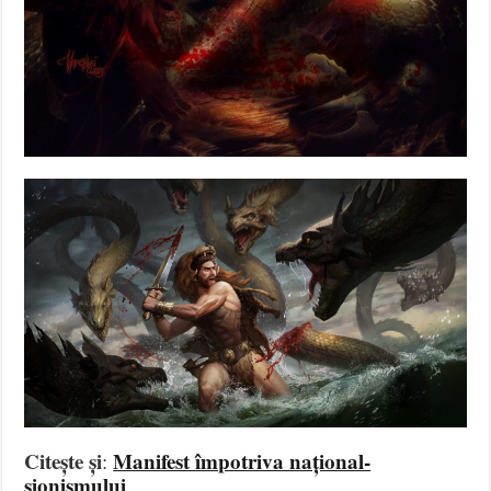
Citește și
Manifest împotriva național-
:
sionismului