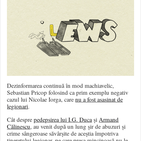
Dezinformarea continuă în mod machiavelic,
Sebastian Pricop folosind ca prim exemplu negativ
cazul lui Nicolae Iorga, care
nu a fost asasinat de
legionari
.
Cât despre
pedepsirea lui I.G. Duca
și
Armand
Călinescu
, au venit după un lung șir de abuzuri și
crime sângeroase săvârșite de aceștia împotriva
tineretului legionar, pe care presa mincinoasă nu le