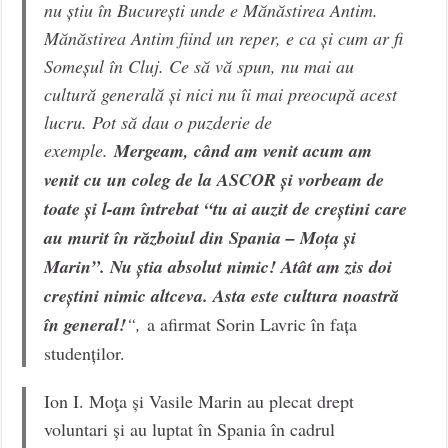
nu știu în București unde e Mănăstirea Antim.
Mănăstirea Antim fiind un reper, e ca și cum ar fi
Someșul în Cluj. Ce să vă spun, nu mai au
cultură generală și nici nu îi mai preocupă acest
lucru. Pot să dau o puzderie de
exemple.
Mergeam, când am venit acum am
venit cu un coleg de la ASCOR și vorbeam de
toate și l-am întrebat “tu ai auzit de creștini care
au murit în războiul din Spania – Moța și
Marin”. Nu știa absolut nimic! Atât am zis doi
creștini nimic altceva. Asta este cultura noastră
în general!
“,
a afirmat Sorin Lavric în fața
studenților.
Ion I. Moţa și Vasile Marin au plecat drept
voluntari și au luptat în Spania în cadrul