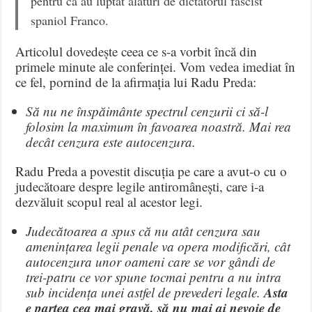
pentru că au luptat alături de dictatorul fascist
spaniol Franco.
Articolul dovedește ceea ce s-a vorbit încă din
primele minute ale conferinței. Vom vedea imediat în
ce fel, pornind de la afirmația lui Radu Preda:
Să nu ne înspăimânte spectrul cenzurii ci să-l
folosim la maximum în favoarea noastră. Mai rea
decât cenzura este autocenzura.
Radu Preda a povestit discuția pe care a avut-o cu o
judecătoare despre legile antiromânești, care i-a
dezvăluit scopul real al acestor legi.
Judecătoarea a spus că nu atât cenzura sau
amenințarea legii penale va opera modificări, cât
autocenzura unor oameni care se vor gândi de
trei-patru ce vor spune tocmai pentru a nu intra
Asta
sub incidența unei astfel de prevederi legale.
e partea cea mai gravă, să nu mai ai nevoie de