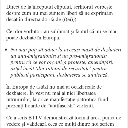
Direct de la începutul clipului, scriitorul vorbește
despre cum nu mai suntem liberi să ne exprimăm
decât în direcția dorită de (((ei))).
Cei doi vorbitori au subliniat și faptul că nu se mai
poate dezbate în Europa.
Nu mai poți să aduci la aceeași masă de dezbateri
un anti-imigrationist și un pro-imigrationist
pentru că se vor organiza proteste, amenințări,
astfel încât ‘din rațiuni de securitate’ pentru
publicul participant, dezbaterea se anulează.
În Europa de astăzi nu mai ai ocazii reale de
dezbatere. În vest nu mai ai nici libertatea
întrunirilor, la orice manifestație patriotică fiind
prezenți hoarde de “antifasciști” violenți.
Ce a scris B1TV demonstrează tocmai acest punct de
vedere și validează ceea ce mulți dintre noi scriem