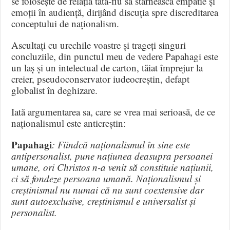
se folosește de relația tată-fiu să stârnească empatie și
emoții în audiență, dirijând discuția spre discreditarea
conceptului de naționalism.
Ascultați cu urechile voastre și trageți singuri
concluziile, din punctul meu de vedere Papahagi este
un laș și un intelectual de carton, tăiat împrejur la
creier, pseudoconservator iudeocreștin, defapt
globalist în deghizare.
Iată argumentarea sa, care se vrea mai serioasă, de ce
naționalismul este anticreștin:
Papahagi
: Fiindcă naționalismul în sine este
antipersonalist, pune națiunea deasupra persoanei
umane, ori Christos n-a venit să constituie națiunii,
ci să fondeze persoana umană. Naționalismul și
creștinismul nu numai că nu sunt coextensive dar
sunt autoexclusive, creștinismul e universalist și
personalist.