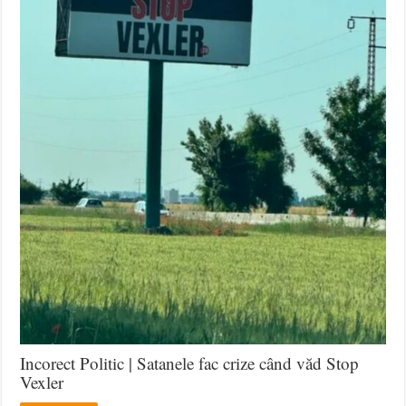
Incorect Politic | Satanele fac crize când văd Stop
Vexler