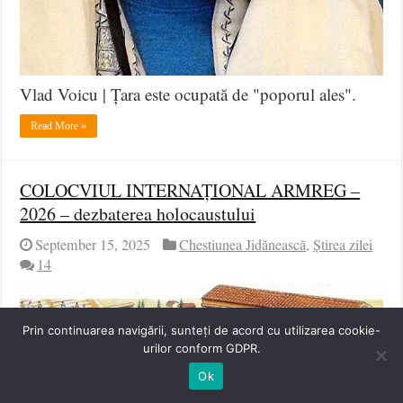
Vlad Voicu | Țara este ocupată de "poporul ales".
Read More »
COLOCVIUL INTERNAȚIONAL ARMREG –
2026 – dezbaterea holocaustului
September 15, 2025
Chestiunea Jidănească
,
Știrea zilei
14
Prin continuarea navigării, sunteți de acord cu utilizarea cookie-
urilor conform GDPR.
Ok