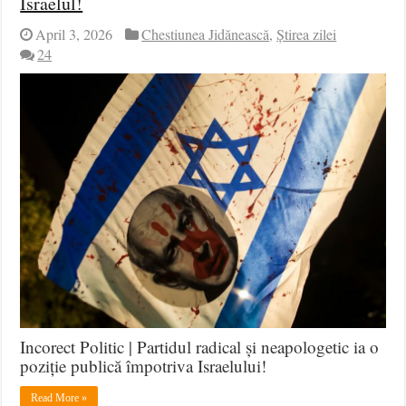
Israelul!
April 3, 2026
Chestiunea Jidănească
,
Știrea zilei
24
Incorect Politic | Partidul radical și neapologetic ia o
poziție publică împotriva Israelului!
Read More »