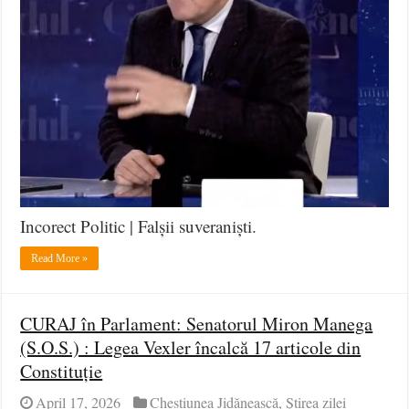
Incorect Politic | Falșii suveraniști.
Read More »
CURAJ în Parlament: Senatorul Miron Manega
(S.O.S.) : Legea Vexler încalcă 17 articole din
Constituție
April 17, 2026
Chestiunea Jidănească
,
Știrea zilei