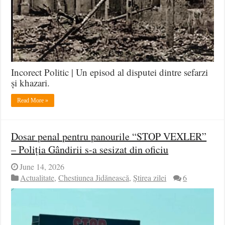
Incorect Politic | Un episod al disputei dintre sefarzi
și khazari.
Read More »
Dosar penal pentru panourile “STOP VEXLER”
– Poliția Gândirii s-a sesizat din oficiu
June 14, 2026
Actualitate
,
Chestiunea Jidănească
,
Știrea zilei
6