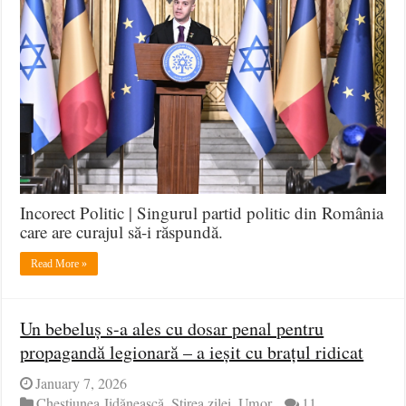
Incorect Politic | Singurul partid politic din România
care are curajul să-i răspundă.
Read More »
Un bebeluș s-a ales cu dosar penal pentru
propagandă legionară – a ieșit cu brațul ridicat
January 7, 2026
Chestiunea Jidănească
,
Știrea zilei
,
Umor
11