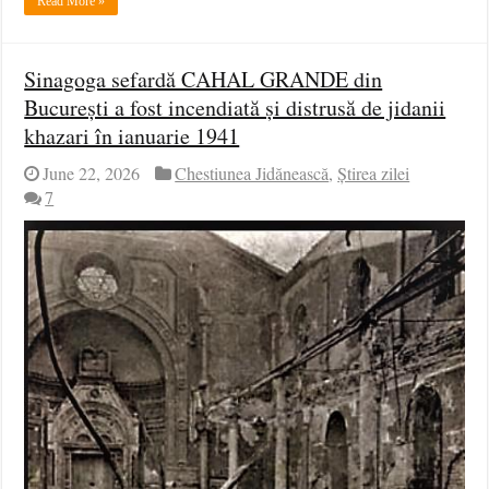
Read More »
Sinagoga sefardă CAHAL GRANDE din
București a fost incendiată și distrusă de jidanii
khazari în ianuarie 1941
June 22, 2026
Chestiunea Jidănească
,
Știrea zilei
7