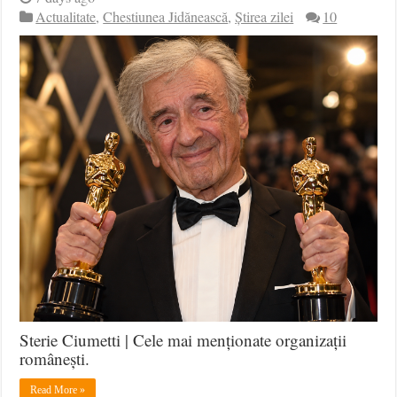
Actualitate
,
Chestiunea Jidănească
,
Știrea zilei
10
Sterie Ciumetti | Cele mai menționate organizații
românești.
Read More »