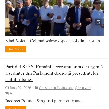
Vlad Voicu | Cel mai scârbos spectacol din acest an.
Read More »
Partidul S.O.S. România cere anularea de urgență
a ședinței din Parlament dedicată președintelui
statului Israel
June 29, 2026
Chestiunea Jidănească
,
Știrea zilei
4
Incorect Politic | Singurul partid cu coaie.