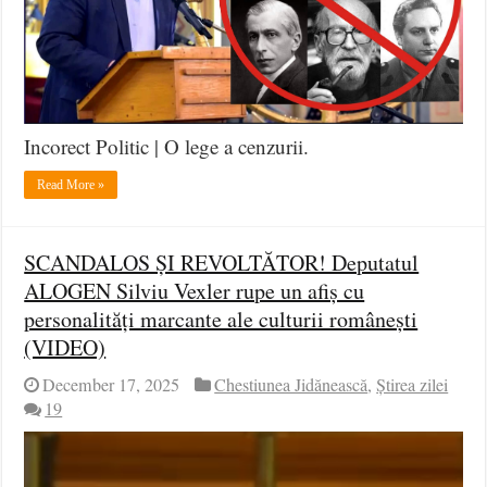
Incorect Politic | O lege a cenzurii.
Read More »
SCANDALOS ȘI REVOLTĂTOR! Deputatul
ALOGEN Silviu Vexler rupe un afiș cu
personalități marcante ale culturii românești
(VIDEO)
December 17, 2025
Chestiunea Jidănească
,
Știrea zilei
19