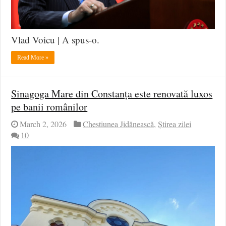
Vlad Voicu | A spus-o.
Read More »
Sinagoga Mare din Constanța este renovată luxos
pe banii românilor
March 2, 2026
Chestiunea Jidănească
,
Știrea zilei
10