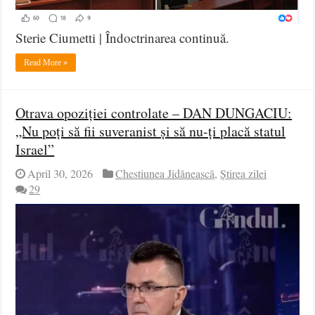
Sterie Ciumetti | Îndoctrinarea continuă.
Read More »
Otrava opoziției controlate – DAN DUNGACIU:
„Nu poți să fii suveranist și să nu-ți placă statul
Israel”
April 30, 2026
Chestiunea Jidănească
,
Știrea zilei
29