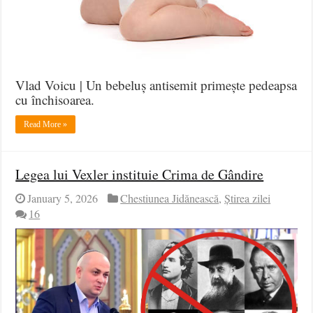
Vlad Voicu | Un bebeluș antisemit primește pedeapsa
cu închisoarea.
Read More »
Legea lui Vexler instituie Crima de Gândire
January 5, 2026
Chestiunea Jidănească
,
Știrea zilei
16