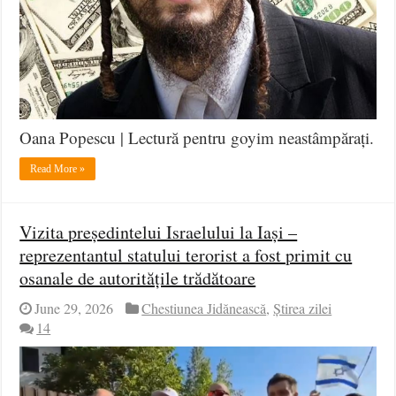
Oana Popescu | Lectură pentru goyim neastâmpărați.
Read More »
Vizita președintelui Israelului la Iași –
reprezentantul statului terorist a fost primit cu
osanale de autoritățile trădătoare
June 29, 2026
Chestiunea Jidănească
,
Știrea zilei
14