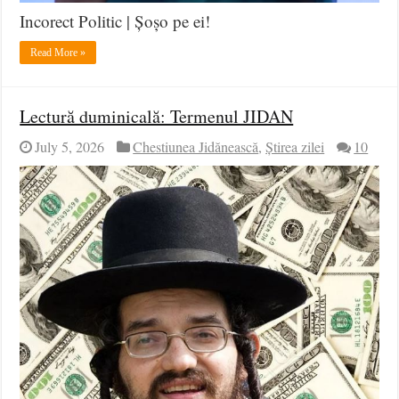
Incorect Politic | Șoșo pe ei!
Read More »
Lectură duminicală: Termenul JIDAN
July 5, 2026
Chestiunea Jidănească
,
Știrea zilei
10