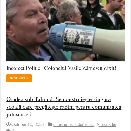
Incorect Politic | Colonelul Vasile Zărnescu dixit!
Read More »
Oradea sub Talmud: Se construiește singura
școală care pregătește rabini pentru comunitatea
jidovească
October 10, 2025
Chestiunea Jidănească
,
Știrea zilei
8