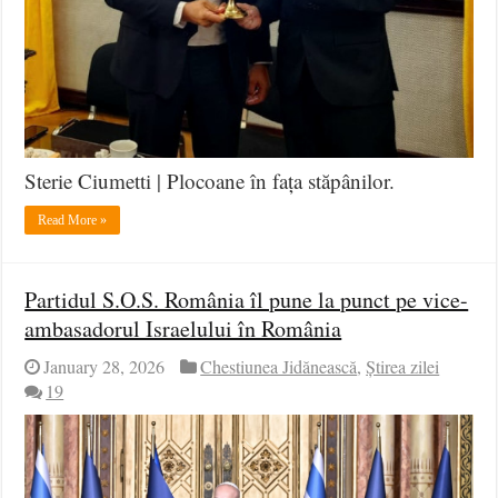
Sterie Ciumetti | Plocoane în fața stăpânilor.
Read More »
Partidul S.O.S. România îl pune la punct pe vice-
ambasadorul Israelului în România
January 28, 2026
Chestiunea Jidănească
,
Știrea zilei
19