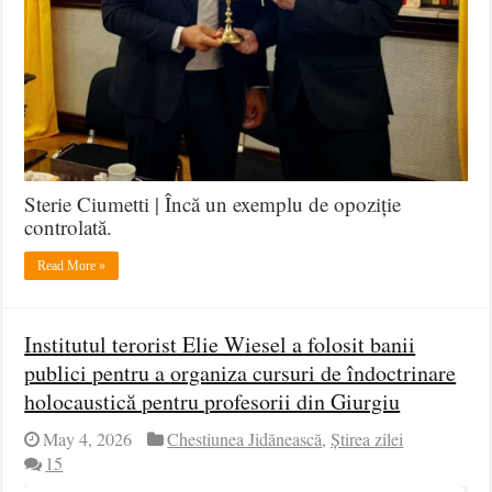
Sterie Ciumetti | Încă un exemplu de opoziție
controlată.
Read More »
Institutul terorist Elie Wiesel a folosit banii
publici pentru a organiza cursuri de îndoctrinare
holocaustică pentru profesorii din Giurgiu
May 4, 2026
Chestiunea Jidănească
,
Știrea zilei
15