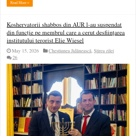
Read More »
Koshervatorii shabbos din AUR l-au suspendat
din funcție pe membrul care a cerut desființarea
institutului terorist Elie Wiesel
May 15, 2026
Chestiunea Jidănească
,
Știrea zilei
26