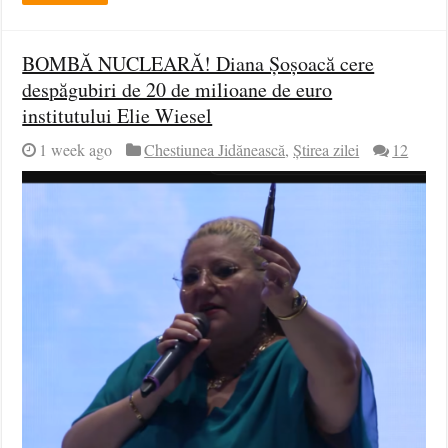
BOMBĂ NUCLEARĂ! Diana Șoșoacă cere
despăgubiri de 20 de milioane de euro
institutului Elie Wiesel
1 week ago
Chestiunea Jidănească
,
Știrea zilei
12