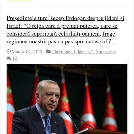
Președintele turc Recep Erdogan despre jidani și
Israel: “O rețea care a preluat puterea, care se
consideră superioară celorlalți oameni, trage
regiunea noastră pas cu pas spre catastrofă”
March 18, 2026
Chestiunea Jidănească
,
Știrea zilei
12