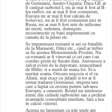
de Germania, Austro-Ungaria. Daca GE ar
fi castigat razboiul I, nu ar mai fi fost al II-
lea razboi, nu ar mai fi fost comunism,
Europa nu ar mai fi fost calcata de
bolsevici, nu ar fi fost comunism nici in
Rusia, nu ar mai fi fost sute de milioane
de morti, suferinta, distrugere,
reconstructie cu bani imprumutati cu
camata de la jidani etc.
Se impauneaza romanii si azi cu bataliile
de la Marasesti, Oituz etc., cand ar trebui
sa fie acestea Monumentele Prostiei. Nu
ca romanii ar fi vinovati ci cei care i-au
condus gresit de fiecare data. Antonescu a
salvat evreii de la deportare, neascultand
de Hitler, si a murit de mana lor. Si-a
meritat soarta. Oricum negocia si el cu
Aliatii, mai exact cu jidanii si tot ar fi
urmat tradarea Germaniei, singura tara
care a luptat cu eroism pentru salvarea
Europei, a omenirii. Restul nu intelesese
nimic din culisele razboiului sau a preferat
avantajele comoditatii imediate, fara a lua
in calcul viitorul.
Acuma ne lamentam ca uite unde am