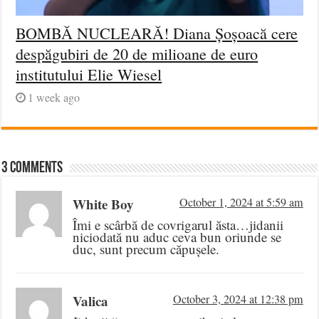
BOMBĂ NUCLEARĂ! Diana Șoșoacă cere
despăgubiri de 20 de milioane de euro
institutului Elie Wiesel
1 week ago
3 comments
White Boy
October 1, 2024 at 5:59 am
Îmi e scârbă de covrigarul ăsta…jidanii
niciodată nu aduc ceva bun oriunde se
duc, sunt precum căpușele.
Valica
October 3, 2024 at 12:38 pm