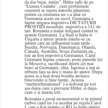
da din buze, minte”. Hitler rade de pe
“Lumea Cealalta”, cum problemele
omenirii se repeta datorita jidanimii,
pentru ca omenirea nu s-a aliat cu
Germania acum un secol. Germania a
luptat singura impotriva DICTATURII
PROSTIEI mondiale, impotriva a 141 de
tari. Romania a tradat infigand cutitul in
spatele Germaniei. La final si Italia si
Ungaria a intors armele dandu-se cu
jidanii care au influientat toate tarile.
Suedia, Norvegia, Danemarca, Olanda,
Canada, Australia, Noua Zeelanda etc.,
toti au fost impotriva Germaniei. Cand
Germanii luptau crancen, peste puterile lor
la Moscova, sacrificand tinerii cei mai
bravi ai Germaniei, elita, Japonia a stat in
tribuna fara sa dea o mana de ajutor. Dupa
aceea si-a luat doua bombe atomice
binevenite si bine tintite. Acuma
“multiculturalismul” i-a doborat pe toti
asa dupa cum a prevazut Hitler, si dupa
cum o si merita toti.
Romania a gresit monumental si in primul
razboi cand nu l-a ascultat pe regele Carol
I, care a fost pentru ca RO sa lupte alaturi