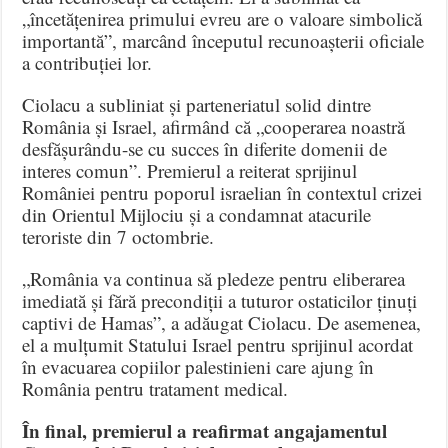
„încetățenirea primului evreu are o valoare simbolică
importantă”, marcând începutul recunoașterii oficiale
a contribuției lor.
Ciolacu a subliniat și parteneriatul solid dintre
România și Israel, afirmând că „cooperarea noastră
desfășurându-se cu succes în diferite domenii de
interes comun”. Premierul a reiterat sprijinul
României pentru poporul israelian în contextul crizei
din Orientul Mijlociu și a condamnat atacurile
teroriste din 7 octombrie.
„România va continua să pledeze pentru eliberarea
imediată și fără precondiții a tuturor ostaticilor ținuți
captivi de Hamas”, a adăugat Ciolacu. De asemenea,
el a mulțumit Statului Israel pentru sprijinul acordat
în evacuarea copiilor palestinieni care ajung în
România pentru tratament medical.
În final, premierul a reafirmat angajamentul