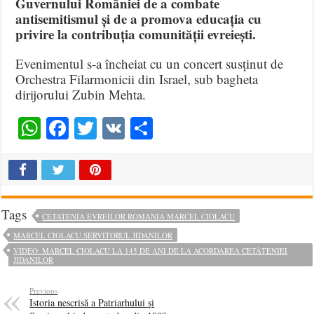
Guvernului României de a combate
antisemitismul și de a promova educația cu
privire la contribuția comunității evreiești.
Evenimentul s-a încheiat cu un concert susținut de
Orchestra Filarmonicii din Israel, sub bagheta
dirijorului Zubin Mehta.
WhatsApp
Facebook
Twitter
VK
Share
Tags
CETATENIA EVREILOR ROMANIA MARCEL CIOLACU
MARCEL CIOLACU SERVITORUL JIDANILOR
VIDEO: MARCEL CIOLACU LA 145 DE ANI DE LA ACORDAREA CETĂȚENIEI
JIDANILOR
Previous
Istoria nescrisă a Patriarhului și