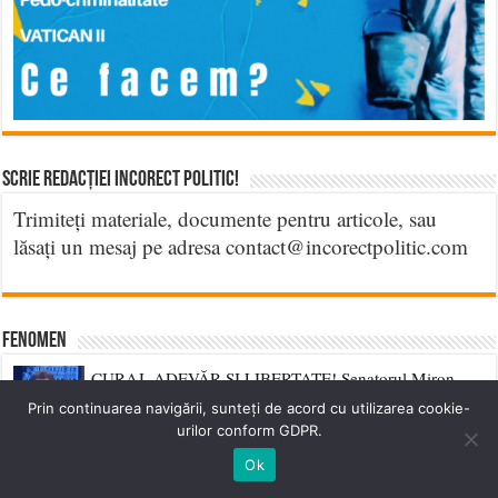
Scrie Redacției Incorect Politic!
Trimiteți materiale, documente pentru articole, sau
lăsați un mesaj pe adresa contact@incorectpolitic.com
Fenomen
CURAJ, ADEVĂR ȘI LIBERTATE! Senatorul Miron
Manega (S.O.S.) a propus abrogarea legilor delictului de
Prin continuarea navigării, sunteți de acord cu utilizarea cookie-
opinie!
urilor conform GDPR.
Ok
Ultimul Fiu al Daciei