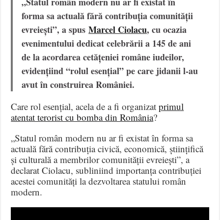
„Statul român modern nu ar fi existat în
forma sa actuală fără contribuția comunității
evreiești”, a spus
Marcel Ciolacu
, cu ocazia
evenimentului dedicat celebrării a 145 de ani
de la acordarea cetățeniei române iudeilor,
evidențiind “rolul esențial” pe care jidanii l-au
avut în construirea României.
Care rol esențial, acela de a fi organizat
primul
atentat terorist cu bomba din România
?
„Statul român modern nu ar fi existat în forma sa
actuală fără contribuția civică, economică, științifică
și culturală a membrilor comunității evreiești”, a
declarat Ciolacu, subliniind importanța contribuției
acestei comunități la dezvoltarea statului român
modern.