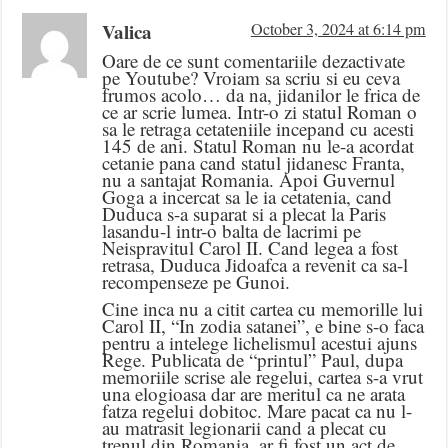
Valica
October 3, 2024 at 6:14 pm
Oare de ce sunt comentariile dezactivate
pe Youtube? Vroiam sa scriu si eu ceva
frumos acolo… da na, jidanilor le frica de
ce ar scrie lumea. Intr-o zi statul Roman o
sa le retraga cetateniile incepand cu acesti
145 de ani. Statul Roman nu le-a acordat
cetanie pana cand statul jidanesc Franta,
nu a santajat Romania. Apoi Guvernul
Goga a incercat sa le ia cetatenia, cand
Duduca s-a suparat si a plecat la Paris
lasandu-l intr-o balta de lacrimi pe
Neispravitul Carol II. Cand legea a fost
retrasa, Duduca Jidoafca a revenit ca sa-l
recompenseze pe Gunoi.
Cine inca nu a citit cartea cu memorille lui
Carol II, “In zodia satanei”, e bine s-o faca
pentru a intelege lichelismul acestui ajuns
Rege. Publicata de “printul” Paul, dupa
memoriile scrise ale regelui, cartea s-a vrut
una elogioasa dar are meritul ca ne arata
fatza regelui dobitoc. Mare pacat ca nu l-
au matrasit legionarii cand a plecat cu
trenul din Romania, ar fi fost un act de