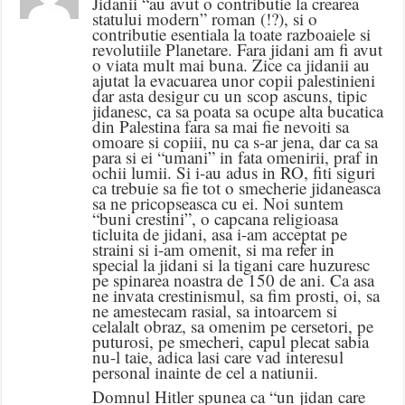
Jidanii “au avut o contributie la crearea
statului modern” roman (!?), si o
contributie esentiala la toate razboaiele si
revolutiile Planetare. Fara jidani am fi avut
o viata mult mai buna. Zice ca jidanii au
ajutat la evacuarea unor copii palestinieni
dar asta desigur cu un scop ascuns, tipic
jidanesc, ca sa poata sa ocupe alta bucatica
din Palestina fara sa mai fie nevoiti sa
omoare si copiii, nu ca s-ar jena, dar ca sa
para si ei “umani” in fata omenirii, praf in
ochii lumii. Si i-au adus in RO, fiti siguri
ca trebuie sa fie tot o smecherie jidaneasca
sa ne pricopseasca cu ei. Noi suntem
“buni crestini”, o capcana religioasa
ticluita de jidani, asa i-am acceptat pe
straini si i-am omenit, si ma refer in
special la jidani si la tigani care huzuresc
pe spinarea noastra de 150 de ani. Ca asa
ne invata crestinismul, sa fim prosti, oi, sa
ne amestecam rasial, sa intoarcem si
celalalt obraz, sa omenim pe cersetori, pe
puturosi, pe smecheri, capul plecat sabia
nu-l taie, adica lasi care vad interesul
personal inainte de cel a natiunii.
Domnul Hitler spunea ca “un jidan care