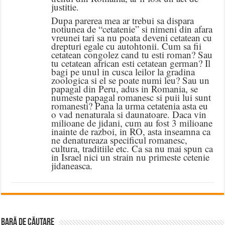
justitie.
Dupa parerea mea ar trebui sa dispara
notiunea de “cetatenie” si nimeni din afara
vreunei tari sa nu poata deveni cetatean cu
drepturi egale cu autohtonii. Cum sa fii
cetatean congolez cand tu esti roman? Sau
tu cetatean african esti cetatean german? Il
bagi pe unul in cusca leilor la gradina
zoologica si el se poate numi leu? Sau un
papagal din Peru, adus in Romania, se
numeste papagal romanesc si puii lui sunt
romanesti? Pana la urma cetatenia asta eu
o vad nenaturala si daunatoare. Daca vin
milioane de jidani, cum au fost 3 milioane
inainte de razboi, in RO, asta inseamna ca
ne denatureaza specificul romanesc,
cultura, traditiile etc. Ca sa nu mai spun ca
in Israel nici un strain nu primeste cetenie
jidaneasca.
BARĂ DE CĂUTARE