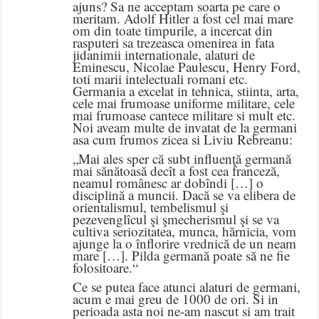
ajuns? Sa ne acceptam soarta pe care o
meritam. Adolf Hitler a fost cel mai mare
om din toate timpurile, a incercat din
rasputeri sa trezeasca omenirea in fata
jidanimii internationale, alaturi de
Eminescu, Nicolae Paulescu, Henry Ford,
toti marii intelectuali romani etc.
Germania a excelat in tehnica, stiinta, arta,
cele mai frumoase uniforme militare, cele
mai frumoase cantece militare si mult etc.
Noi aveam multe de invatat de la germani
asa cum frumos zicea si Liviu Rebreanu:
„Mai ales sper că subt influenţă germană
mai sănătoasă decît a fost cea franceză,
neamul românesc ar dobîndi […] o
disciplină a muncii. Dacă se va elibera de
orientalismul, tembelismul şi
pezevenglîcul şi şmecherismul şi se va
cultiva seriozitatea, munca, hărnicia, vom
ajunge la o înflorire vrednică de un neam
mare […]. Pilda germană poate să ne fie
folositoare.“
Ce se putea face atunci alaturi de germani,
acum e mai greu de 1000 de ori. Si in
perioada asta noi ne-am nascut si am trait