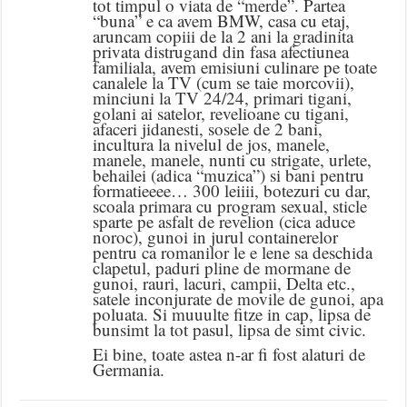
tot timpul o viata de “merde”. Partea
“buna” e ca avem BMW, casa cu etaj,
aruncam copiii de la 2 ani la gradinita
privata distrugand din fasa afectiunea
familiala, avem emisiuni culinare pe toate
canalele la TV (cum se taie morcovii),
minciuni la TV 24/24, primari tigani,
golani ai satelor, revelioane cu tigani,
afaceri jidanesti, sosele de 2 bani,
incultura la nivelul de jos, manele,
manele, manele, nunti cu strigate, urlete,
behailei (adica “muzica”) si bani pentru
formatieeee… 300 leiiii, botezuri cu dar,
scoala primara cu program sexual, sticle
sparte pe asfalt de revelion (cica aduce
noroc), gunoi in jurul containerelor
pentru ca romanilor le e lene sa deschida
clapetul, paduri pline de mormane de
gunoi, rauri, lacuri, campii, Delta etc.,
satele inconjurate de movile de gunoi, apa
poluata. Si muuulte fitze in cap, lipsa de
bunsimt la tot pasul, lipsa de simt civic.
Ei bine, toate astea n-ar fi fost alaturi de
Germania.