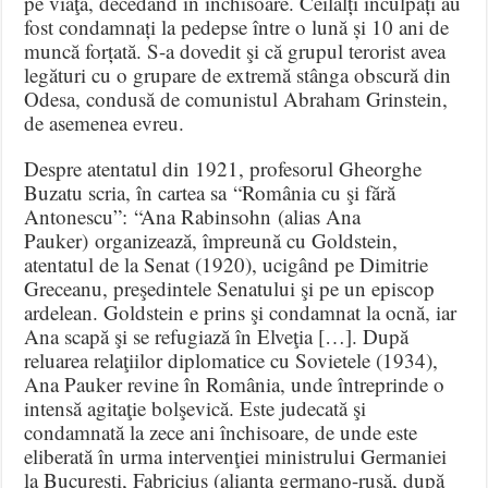
pe viaţă, decedând în închisoare. Ceilalți inculpați au
fost condamnați la pedepse între o lună și 10 ani de
muncă forțată. S-a dovedit şi că grupul terorist avea
legături cu o grupare de extremă stânga obscură din
Odesa, condusă de comunistul Abraham Grinstein,
de asemenea evreu.
Despre atentatul din 1921, profesorul Gheorghe
Buzatu scria, în cartea sa “România cu şi fără
Antonescu”: “Ana Rabinsohn (alias Ana
Pauker) organizează, împreună cu Goldstein,
atentatul de la Senat (1920), ucigând pe Dimitrie
Greceanu, preşedintele Senatului şi pe un episcop
ardelean. Goldstein e prins şi condamnat la ocnă, iar
Ana scapă şi se refugiază în Elveţia […]. După
reluarea relaţiilor diplomatice cu Sovietele (1934),
Ana Pauker revine în România, unde întreprinde o
intensă agitaţie bolşevică. Este judecată şi
condamnată la zece ani închisoare, de unde este
eliberată în urma intervenţiei ministrului Germaniei
la Bucureşti, Fabricius (alianţa germano-rusă, după