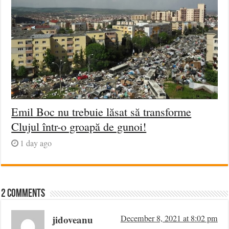
Emil Boc nu trebuie lăsat să transforme
Clujul într-o groapă de gunoi!
1 day ago
2 comments
jidoveanu
December 8, 2021 at 8:02 pm