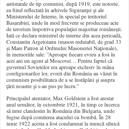
antistatale de tip comunist, după 1919, este notorie,
ea fiind reflectată în arhivele Siguranţei şi ale
Ministerului de Interne, în special pe teritoriul
Basarabiei, unde în mod frecvent se produceau acte
de terorism împotriva populaţiei majoritar româneşti.
Iată ce declara ministrul de interne din acea perioadă,
Constantin Argetoianu (mason redutabil, de grad 33
şi Mare Patron al Ordinului Masoneriei Naţionale),
în memoriile sale: ”Aproape fiecare evreu a fost în
acei ani un agent al Moscovei… Pentru faptul că
guvernul Sovietelor era aproape exclusiv în mâna
coreligionarilor lor, evreii din România au văzut în
comunism posibilitatea de a se înstăpâni şi asupra
ţării noastre şi s-au pus pe lucru.”
Principalul atentator, Max Goldstein a fost arestat
anul următor, în octombrie 1921, în timp ce încerca
să intre clandestin în România din Bulgaria, unde
fugise după comiterea atacului cu bombă. În 28
iunie 1922 acesta a fost condamnat la muncă silnică