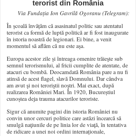
terorist din România
Via Fundația Ion Gavrilă Ogoranu (Telegram):
În școală învățăm că asasinatul politic sau atentatul
terorist ca formă de luptă politică ar fi fost inaugurate
în istoria noastră de legionari. Ei bine, a venit
momentul să aflăm că nu este așa.
Europa acestor zile și întreaga omenire trăieşte sub
semnul terorismului, al fricii cumplite de atentate, de
atacuri cu bombă. Deocamdată România pare a nu fi
atinsă de acest flagel, slavă Domnului. Dar cândva
am avut şi noi teroriştii noştri. Mai exact, după
realizarea României Mari. În 1920, Bucureștiul
cunoștea deja trauma atacurilor teroriste.
Sigur că anumite pagini din istoria României nu
convin unor cercuri politice care astăzi încearcă să
smulgă naţiunile de pe linia lor de viaţă, în tentativa
de ridicare a unei noi ordini internaționale,