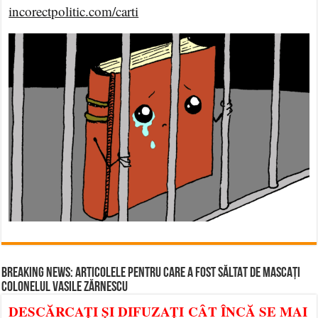
incorectpolitic.com/carti
BREAKING NEWS: ARTICOLELE PENTRU CARE A FOST SĂLTAT DE MASCAȚI
COLONELUL VASILE ZĂRNESCU
DESCĂRCAȚI ȘI DIFUZAȚI CÂT ÎNCĂ SE MAI