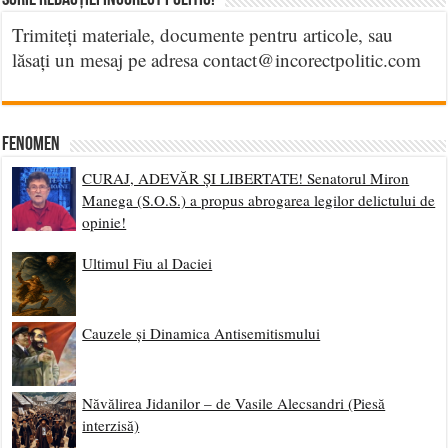
Scrie Redacției Incorect Politic!
Trimiteți materiale, documente pentru articole, sau
lăsați un mesaj pe adresa contact@incorectpolitic.com
Fenomen
CURAJ, ADEVĂR ȘI LIBERTATE! Senatorul Miron
Manega (S.O.S.) a propus abrogarea legilor delictului de
opinie!
Ultimul Fiu al Daciei
Cauzele și Dinamica Antisemitismului
Năvălirea Jidanilor – de Vasile Alecsandri (Piesă
interzisă)