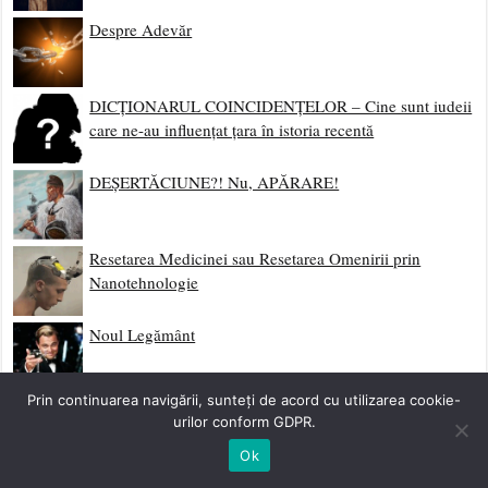
Despre Adevăr
DICȚIONARUL COINCIDENȚELOR – Cine sunt iudeii
care ne-au influențat țara în istoria recentă
DEȘERTĂCIUNE?! Nu, APĂRARE!
Resetarea Medicinei sau Resetarea Omenirii prin
Nanotehnologie
Noul Legământ
Prin continuarea navigării, sunteți de acord cu utilizarea cookie-
Vaccinarea înseamnă crimă, un atentat la sănătatea
urilor conform GDPR.
personală, la integritatea corporală și intimitatea oricărui
Ok
om liber. Medicul ce vaccinează cu forța un om liber
merită să fie pedepsit de acesta