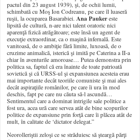
pactul din 23 august 1939), şi, de ochii lumii,
schimbată cu Moş Ion Codreanu, pe care îl luaseră
Ana Pauker
ruşii, la ocuparea Basarabiei.
este
lipsită de cultură, n-are nici talent oratoric nici
aparenţă fizică atrăgătoare; este însă un agent de
execuţie extraordinar, ca o maşină infernală. Este
vanitoasă, de o ambiţie fără limite, luxoasă, de o
cruzime animalică, isterică şi imită pe Caterina a II-a
chiar în aventurile amoroase… Putea demonstra prin
politica sa, faptul că era înainte de toate patrioată
sovietică şi că URSS-ul şi expansiunea acesteia erau
mai importante decât teoriile comuniste şi mai ales
decât aspiraţiile românilor, pe care îi ura în mod
deschis, fapt pe care nu căuta să-l ascundă…
Sentimentul care a dominat intrigile sale politice a
fost ura, acea ură care servea atât de bine scopurilor
politice de expansiune prin forţă care îi plăcea atât de
mult, în calitate de ‘dictator delegat.”
Neorolleriştii zeloşi ce se străduiesc să şteargă părţi