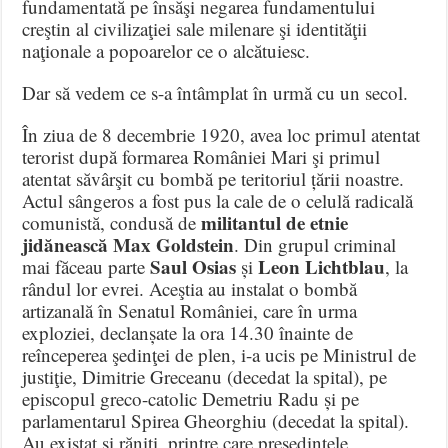
fundamentată pe însăşi negarea fundamentului
creştin al civilizaţiei sale milenare şi identităţii
naţionale a popoarelor ce o alcătuiesc.
Dar să vedem ce s-a întâmplat în urmă cu un secol.
În ziua de 8 decembrie 1920, avea loc primul atentat
terorist după formarea României Mari şi primul
atentat săvârşit cu bombă pe teritoriul țării noastre.
Actul sângeros a fost pus la cale de o celulă radicală
militantul de etnie
comunistă, condusă de
jidănească Max Goldstein
. Din grupul criminal
Saul Osias
Leon Lichtblau
mai făceau parte
și
, la
rândul lor evrei. Aceştia au instalat o bombă
artizanală în Senatul României, care în urma
exploziei, declanșate la ora 14.30 înainte de
reînceperea şedinţei de plen, i-a ucis pe Ministrul de
justiţie, Dimitrie Greceanu (decedat la spital), pe
episcopul greco-catolic Demetriu Radu și pe
parlamentarul Spirea Gheorghiu (decedat la spital).
Au existat şi răniţi, printre care președintele