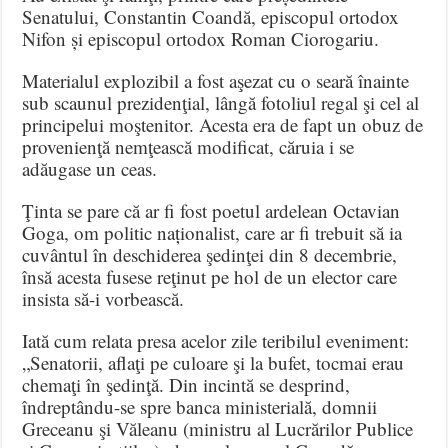
Senatului, Constantin Coandă, episcopul ortodox
Nifon și episcopul ortodox Roman Ciorogariu.
Materialul explozibil a fost aşezat cu o seară înainte
sub scaunul prezidenţial, lângă fotoliul regal şi cel al
principelui moştenitor. Acesta era de fapt un obuz de
provenienţă nemţească modificat, căruia i se
adăugase un ceas.
Ţinta se pare că ar fi fost poetul ardelean Octavian
Goga, om politic naționalist, care ar fi trebuit să ia
cuvântul în deschiderea şedinţei din 8 decembrie,
însă acesta fusese reţinut pe hol de un elector care
insista să-i vorbească.
Iată cum relata presa acelor zile teribilul eveniment:
„Senatorii, aflaţi pe culoare şi la bufet, tocmai erau
chemaţi în şedinţă. Din incintă se desprind,
îndreptându-se spre banca ministerială, domnii
Greceanu şi Văleanu (ministru al Lucrărilor Publice