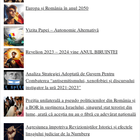
Europa și România în anul 2050
Vizita Papei – Autonomie Alternativă
Revelion 2023 – 2024 vine ANUL BIRUINȚEI
Analiza Strategiei Adoptată de Guvern Pentru
Combaterea “antisemitismului, xenofobiei și discursului
instigator la ură 2021-2023”
Poziția unilaterală a pseudo politicienilor din România și
a BOR în susținerea Israelului, singurul stat terorist din
lume, arată că aceștia nu au o fibră cu adevărat națională
Agresiunea împotriva Revizioniștilor Istorici și efectele
linșajului judiciar de la Nurnberg