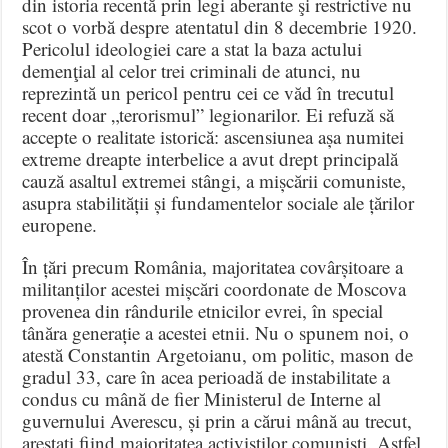
din istoria recentă prin legi aberante şi restrictive nu
scot o vorbă despre atentatul din 8 decembrie 1920.
Pericolul ideologiei care a stat la baza actului
demenţial al celor trei criminali de atunci, nu
reprezintă un pericol pentru cei ce văd în trecutul
recent doar „terorismul” legionarilor. Ei refuză să
accepte o realitate istorică: ascensiunea așa numitei
extreme dreapte interbelice a avut drept principală
cauză asaltul extremei stângi, a mișcării comuniste,
asupra stabilității și fundamentelor sociale ale țărilor
europene.
În țări precum România, majoritatea covârșitoare a
militanților acestei mișcări coordonate de Moscova
provenea din rândurile etnicilor evrei, în special
tânăra generație a acestei etnii. Nu o spunem noi, o
atestă Constantin Argetoianu, om politic, mason de
gradul 33, care în acea perioadă de instabilitate a
condus cu mână de fier Ministerul de Interne al
guvernului Averescu, și prin a cărui mână au trecut,
arestați fiind majoritatea activiștilor comuniști. Astfel