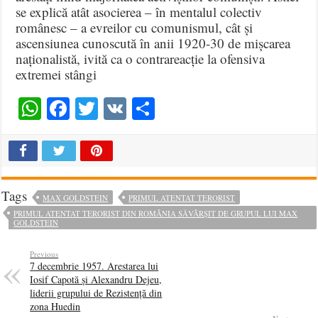
se explică atât asocierea – în mentalul colectiv
românesc – a evreilor cu comunismul, cât și
ascensiunea cunoscută în anii 1920-30 de mișcarea
naționalistă, ivită ca o contrareacție la ofensiva
extremei stângi
WhatsApp
Facebook
Twitter
VK
Share
Tags
MAX GOLDSTEIN
PRIMUL ATENTAT TERORIST
PRIMUL ATENTAT TERORIST DIN ROMÂNIA SĂVÂRȘIT DE GRUPUL LUI MAX
GOLDSTEIN
Previous
7 decembrie 1957. Arestarea lui
Iosif Capotă și Alexandru Dejeu,
liderii grupului de Rezistență din
zona Huedin