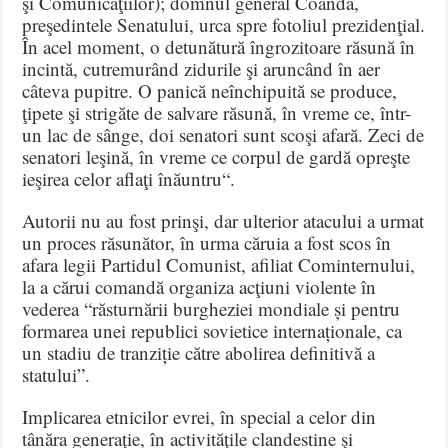
şi Comunicaţiilor); domnul general Coandă,
preşedintele Senatului, urca spre fotoliul prezidenţial.
În acel moment, o detunătură îngrozitoare răsună în
incintă, cutremurând zidurile şi aruncând în aer
câteva pupitre. O panică neînchipuită se produce,
ţipete şi strigăte de salvare răsună, în vreme ce, într-
un lac de sânge, doi senatori sunt scoşi afară. Zeci de
senatori leşină, în vreme ce corpul de gardă opreşte
ieşirea celor aflaţi înăuntru“.
Autorii nu au fost prinşi, dar ulterior atacului a urmat
un proces răsunător, în urma căruia a fost scos în
afara legii Partidul Comunist, afiliat Cominternului,
la a cărui comandă organiza acţiuni violente în
vederea “răsturnării burgheziei mondiale și pentru
formarea unei republici sovietice internaționale, ca
un stadiu de tranziție către abolirea definitivă a
statului”.
Implicarea etnicilor evrei, în special a celor din
tânăra generaţie, în activităţile clandestine şi