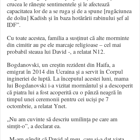
crucea le rănește sentimentele și le afectează
capacitatea lor de a se ruga și de a spune [rugăciunea
de doliu] Kadish și în baza hotărârii rabinului șef al
IDF”.
Cu toate acestea, familia a susținut că alte morminte
din cimitir au pe ele marcaje religioase – cel mai
probabil steaua lui David -, a relatat N12.
Bogdanovski, un creștin rezident din Haifa, a
emigrat în 2014 din Ucraina și a servit în Corpul
ingineriei de luptă. La începutul acestei luni, mama
lui Bogdanovski i-a vizitat mormântul și a descoperit
că piatra lui a fost acoperită cu o pânză neagră în
timpul unei ceremonii pentru cei uciși pe 7
octombrie, a relatat Ynet.
„Nu am cuvinte să descriu umilința pe care am
simțit-o”, a declarat ea.
„M-am gândit că David al meu, care și-a dat viața