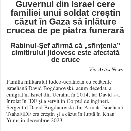
Guvernul din Israel cere
familiei unui soldat creștin
căzut în Gaza să înlăture
crucea de pe piatra funerară
Rabinul-Șef afirmă că „sfințenia”
cimitirului jidovesc este afectată
de cruce
Via
ActiveNews
:
Familia militarului iudeo-ucrainean cu cetățenie
israeliană David Bogdanovski, acum decedat, a
emigrat în Israel din Ucraina în 2014, iar David s-a
înrolat în IDF și a servit în Corpul de ingineri.
Sergentul David Bogdanovski din Armata Israeliană
Tsahal/IDF era creștin și a căzut în luptă în Khan
Yunis în decembrie 2023.