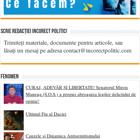
Scrie Redacției Incorect Politic!
Trimiteți materiale, documente pentru articole, sau
lăsați un mesaj pe adresa contact@incorectpolitic.com
Fenomen
CURAJ, ADEVĂR ȘI LIBERTATE! Senatorul Miron
Manega (S.O.S.) a propus abrogarea legilor delictului de
opinie!
Ultimul Fiu al Daciei
Cauzele și Dinamica Antisemitismului