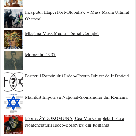
Începutul Etapei Post-Globaliste – Mass Media Ultimul
Obstacol
Mlaștina Mass Media – Serial Complet
Momentul 1937
Portretul Românului Iudeo-Creștin Iubitor de Infanticid
Manifest Împotriva Național-Sionismului din România
Istorie: ŻYDOKOMUNA, Cea Mai Completă Listă a
Nomenclaturii Iudeo-Bolșevice din România