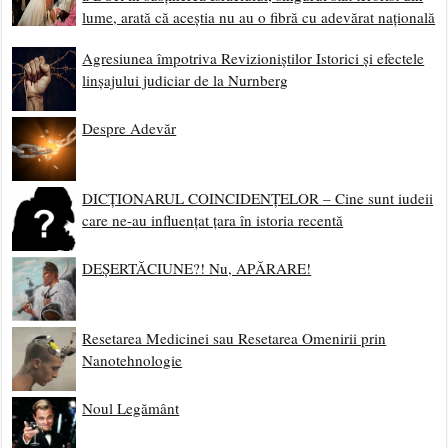
lume, arată că aceștia nu au o fibră cu adevărat națională
Agresiunea împotriva Revizioniștilor Istorici și efectele
linșajului judiciar de la Nurnberg
Despre Adevăr
DICȚIONARUL COINCIDENȚELOR – Cine sunt iudeii
care ne-au influențat țara în istoria recentă
DEȘERTĂCIUNE?! Nu, APĂRARE!
Resetarea Medicinei sau Resetarea Omenirii prin
Nanotehnologie
Noul Legământ