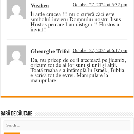
Vasilica
October 27, 2024 at 5:32 pm
Îi arde crucea !!! nu o suferă căci este
simbolul învierii Domnului nostru Iisus
Hristos pe care l-au răstignit!! Hristos a
înviat!!
Gheorghe Trifoi
October 27, 2024 at 6:17 pm
Da, nu pricep de ce ii afectează pe jidanix,
oricum tot de ai lor sunt și unii și alții.
Toată treaba s a întâmplă în Israel., Biblia
e scrisă tot de evrei. Manipulare la
manipulare.
BARĂ DE CĂUTARE