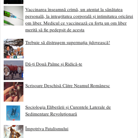
Vaccinarea înseamnă crimă, un atentat la sănătatea
personală, la integritatea corporală și intimitatea oricărui
om liber. Medicul ce vaccinează cu forța un om liber
merită să fie pedepsit de acesta
Trebuie să distrugem supermația jidovească!
Dă-ți Două Palme și Ridică-te
Scrisoare Deschisă Către Neamul Românesc
Sociologia Eliberării și Curentele Laterale de
Sedimentare Revoluționară
Împotriva Fatalismului