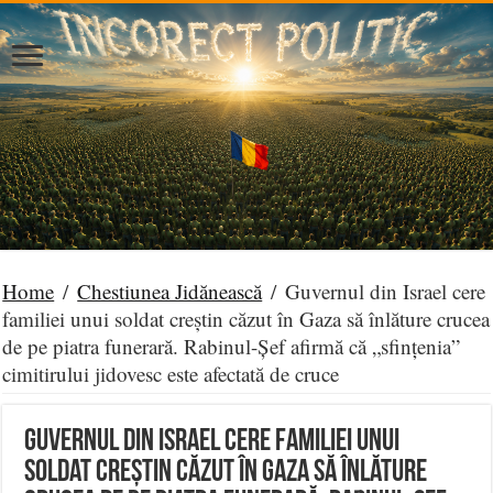
Home
/
Chestiunea Jidănească
/
Guvernul din Israel cere
familiei unui soldat creștin căzut în Gaza să înlăture crucea
de pe piatra funerară. Rabinul-Șef afirmă că „sfințenia”
cimitirului jidovesc este afectată de cruce
Guvernul din Israel cere familiei unui
soldat creștin căzut în Gaza să înlăture