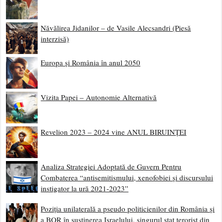
Năvălirea Jidanilor – de Vasile Alecsandri (Piesă
interzisă)
Europa și România în anul 2050
Vizita Papei – Autonomie Alternativă
Revelion 2023 – 2024 vine ANUL BIRUINȚEI
Analiza Strategiei Adoptată de Guvern Pentru
Combaterea “antisemitismului, xenofobiei și discursului
instigator la ură 2021-2023”
Poziția unilaterală a pseudo politicienilor din România și
a BOR în susținerea Israelului, singurul stat terorist din