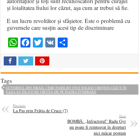
autorităților și toți sunt recunoscători pentru curajul
și loialitatea fiului lor căzut, așa cum ar trebui să fie.
E un lucru revoltător și sfâșietor. Este o problemă cu
guvernele care susțin acest tip de discriminare
WhatsApp
Facebook
Twitter
VK
Share
Tags
GUVERNUL DIN ISRAEL CERE FAMILIEI UNUI SOLDAT CREȘTIN CĂZUT ÎN
GAZA SĂ ÎNLĂTURE CRUCEA DE PE PIATRA FUNERARĂ
Previous
La Pas prin Frăţia de Cruce (7)
Next
BOMBĂ: „Infractorul” Radu Gyr
nu poate fi reintegrat în drepturi
nici măcar postum