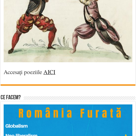
Accesați poeziile
AICI
Ce facem?