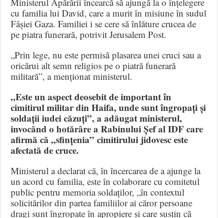
Ministerul Apărării încearcă să ajungă la o înțelegere
cu familia lui David, care a murit în misiune în sudul
Fâșiei Gaza. Familiei i se cere să înlăture crucea de
pe piatra funerară, potrivit Jerusalem Post.
„Prin lege, nu este permisă plasarea unei cruci sau a
oricărui alt semn religios pe o piatră funerară
militară”, a menționat ministerul.
„Este un aspect deosebit de important în
cimitirul militar din Haifa, unde sunt îngropați și
soldații iudei căzuți”, a adăugat ministerul,
invocând o hotărâre a Rabinului Șef al IDF care
afirmă că „sfințenia” cimitirului jidovesc este
afectată de cruce.
Ministerul a declarat că, în încercarea de a ajunge la
un acord cu familia, este în colaborare cu comitetul
public pentru memoria soldaților, „în contextul
solicitărilor din partea familiilor ai căror persoane
dragi sunt îngropate în apropiere și care susțin că