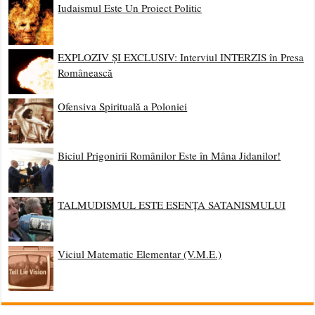
Iudaismul Este Un Proiect Politic
EXPLOZIV ȘI EXCLUSIV: Interviul INTERZIS în Presa
Românească
Ofensiva Spirituală a Poloniei
Biciul Prigonirii Românilor Este în Mâna Jidanilor!
TALMUDISMUL ESTE ESENȚA SATANISMULUI
Viciul Matematic Elementar (V.M.E.)