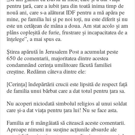
pentru țară, care a iubit țara din toată inima timp de
nouă ani, care s-a alăturat IDF pentru a mă apăra pe
mine, pe familia lui și pe noi toți, nu este diferit și nu
este un cetățean de mâna a doua. Am stat acolo și am
plâns copleșită de furie, frustrare și incapacitatea de a
înțelege”, a mai spus ea.
Știrea apărută în Jerusalem Post a acumulat peste
650 de comentarii, majoritatea dintre acestea
condamnând cerința umilitoare făcută familiei
creștine. Redămn câteva dintre ele:
[Cerința] îndepărtării crucii este lipsită de respect față
de familia unui bărbat care a dat totul pentru țara sa.
Nu acoperi niciodată simbolul religios al unui soldat
care și-a dat viața pentru țara lui! Nu se face asta.
Familia ar fi mângâiată să citească aceste comentarii.
Aproape nimeni nu susține acțiunile absurde ale