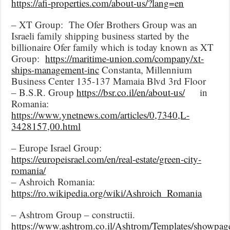
https://afi-properties.com/about-us/?lang=en
– XT Group: The Ofer Brothers Group was an
Israeli family shipping business started by the
billionaire Ofer family which is today known as XT
Group:
https://maritime-union.com/company/xt-
ships-management-inc
Constanta, Millennium
Business Center 135-137 Mamaia Blvd 3rd Floor
– B.S.R. Group
https://bsr.co.il/en/about-us/
in
Romania:
https://www.ynetnews.com/articles/0,7340,L-
3428157,00.html
– Europe Israel Group:
https://europeisrael.com/en/real-estate/green-city-
romania/
– Ashroich Romania:
https://ro.wikipedia.org/wiki/Ashroich_Romania
– Ashtrom Group – constructii.
https://www.ashtrom.co.il/Ashtrom/Templates/showpag