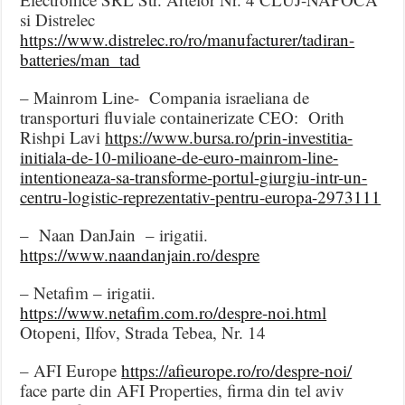
si Distrelec
https://www.distrelec.ro/ro/manufacturer/tadiran-
batteries/man_tad
– Mainrom Line- Compania israeliana de
transporturi fluviale containerizate CEO: Orith
Rishpi Lavi
https://www.bursa.ro/prin-investitia-
initiala-de-10-milioane-de-euro-mainrom-line-
intentioneaza-sa-transforme-portul-giurgiu-intr-un-
centru-logistic-reprezentativ-pentru-europa-2973111
– Naan DanJain – irigatii.
https://www.naandanjain.ro/despre
– Netafim – irigatii.
https://www.netafim.com.ro/despre-noi.html
Otopeni, Ilfov, Strada Tebea, Nr. 14
– AFI Europe
https://afieurope.ro/ro/despre-noi/
face parte din AFI Properties, firma din tel aviv