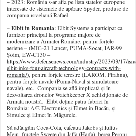
– 2023: România s-ar afla pe lista statelor europene
interesate de sistemele de apărare Spyder, produse de
compania israeliană Rafael
Elbit in Romania
–
: Elbit Systems a participat ca
furnizor principal la programe majore de
modernizare a Armatei Române: pentru forțele
aeriene – (MIG-21 Lancer, PUMA-Socat, IAR-99
Șoim, EW-C130 –
https://www.defensenews.com/industry/2023/03/17/isra
elbit-inks-four-aircraft-technology-contracts-with-
romania/
), pentru forțele terestre (LAROM, Pirahna),
pentru forțele navale (Puma-Naval și simulatoare
navale), etc. Compania se află implicată și în
dezvoltarea dronelor Watchkeeper X achiziționate de
Armata noastră. Elibt deține patru fabrici în
România: A/E Electronics și Elmet în Bacău, și
Simulec și Elmet în Măgurele.
Să adăugăm Coca-Cola, cafeaua Jakobs și Iulius
Mein, fructele Sweete din Jaffa (Haifa), berea Peroni