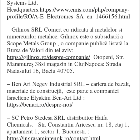
Systems Ltd.
Headquarters.
https://www.emis.com/php/company-
profile/RO/A-E_Electronics_SA_en_1466156.html
– Gilinox SRL Comert cu ridicata al metalelor si
minereurilor metalice. Gilinox este o subsidiară a
Scope Metals Group , o companie publică listată la
Bursa de Valori din tel aviv:
https://gilinox.ro/despre-companie/
Otopeni, Str.
Maramureș 38si magazin in ClujNapoca: Strada
Nadasului 16, Baciu 40705.
– Ben Ari Negev Industrial SRL – cariera de bazalt,
materiale de construcții, este parte a companiei
Israeliene Elyakim Ben-Ari Ltd :
https://benari.ro/despre-noi/
– SC Petro Stedesa SRL distribuitor Haifa
Chemicals. Str. Constantin Aricescu nr. 18, etaj 1,
apartament 1, sector 1, Bucuresti. :
https://ingrasamintenpk.ro/contact.html