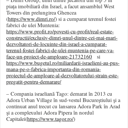
piața imobiliară din Israel, a facut ansamblul West
Towers din prelungirea Ghencea
(
https://www.dimri.ro/
) si a cumparat terenul fostei
fabrici de ulei Muntenia:
https://www.profit.ro/povesti-cu-profit/real-estate-
constructii/exclusiv-dimri-unul-dintre-cei-mai-mari-
dezvoltatori-de-locuinte-din-israel-a-cumparat-
terenul-fostei-fabrici-de-ulei-muntenia-pe-care-va-
face-un-proiect-de-amploare-21732160
si
https://www.bugetul.ro/miliardarii-israelieni-au-pus-
mana-pe-o-fabrica-importanta-din-romania-
proiectul-de-amploare-al-dezvoltatorului-strain-este-
pregatit-pentru-demarare/
– Compania israeliană Tago: demarat în 2013 cu
Adora Urban Village în sud-vestul Bucureştiului şi a
continuat anul trecut cu lansarea Adora Park în Arad
şi a complexului Adora Pipera în nordul
Capitalei(
https://www.tagor.ro/
)