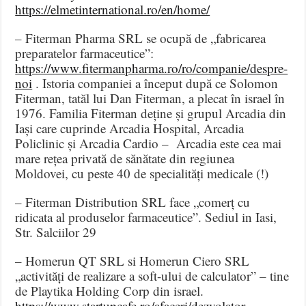
https://elmetinternational.ro/en/home/
– Fiterman Pharma SRL se ocupă de „fabricarea
preparatelor farmaceutice”:
https://www.fitermanpharma.ro/ro/companie/despre-
noi
. Istoria companiei a început după ce Solomon
Fiterman, tatăl lui Dan Fiterman, a plecat în israel în
1976. Familia Fiterman deține și grupul Arcadia din
Iași care cuprinde Arcadia Hospital, Arcadia
Policlinic și Arcadia Cardio – Arcadia este cea mai
mare rețea privată de sănătate din regiunea
Moldovei, cu peste 40 de specialități medicale (!)
– Fiterman Distribution SRL face „comerț cu
ridicata al produselor farmaceutice”. Sediul in Iasi,
Str. Salciilor 29
– Homerun QT SRL si Homerun Ciero SRL
„activități de realizare a soft-ului de calculator” – tine
de Playtika Holding Corp din israel.
https://www.startupcafe.ro/afaceri/dezvolator-