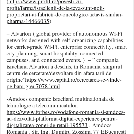
(
https://www.profit.ro/povesti-cu-
profit/farma/israelienii-de-la-teva-sunt-noii-
proprietari-ai-fabricii-de-oncologice-actavis-sindan-
pharma-14466035
)
– Alvarion ( global provider of autonomous Wi-Fi
networks designed with self-organizing capabilities
for carrier-grade Wi-Fi, enterprise connectivity, smart
city planning, smart hospitality, connected
campuses, and connected events. ) – ” compania
israeliana Alvarion a deschis, in Romania, singurul
centru de cercetare/dezvoltare din afara tarii de
origine”
https://www.capital.ro/cercetarea-se-vinde-
pe-bani-grei-7078.html
-Amdocs companie israeliană multinationala de
tehnologie a telecomunicatiilor:
https://www.forbes.ro/vodafone-romania-si-amdocs-
au-dezvoltat-platforma-digital-experience-pentru-
digitalizarea-zonei-de-retail-195573
. Amdocs
Romania , Str. Ing. Dumitru Zossima 77 EBucuresti