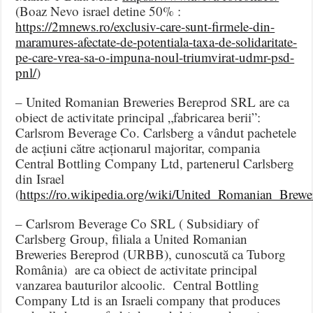
(Boaz Nevo israel detine 50% :
https://2mnews.ro/exclusiv-care-sunt-firmele-din-
maramures-afectate-de-potentiala-taxa-de-solidaritate-
pe-care-vrea-sa-o-impuna-noul-triumvirat-udmr-psd-
pnl/
)
– United Romanian Breweries Bereprod SRL are ca
obiect de activitate principal „fabricarea berii”:
Carlsrom Beverage Co. Carlsberg a vândut pachetele
de acțiuni către acționarul majoritar, compania
Central Bottling Company Ltd, partenerul Carlsberg
din Israel
(
https://ro.wikipedia.org/wiki/United_Romanian_Brewe
– Carlsrom Beverage Co SRL ( Subsidiary of
Carlsberg Group, filiala a United Romanian
Breweries Bereprod (URBB), cunoscută ca Tuborg
România) are ca obiect de activitate principal
vanzarea bauturilor alcoolic. Central Bottling
Company Ltd is an Israeli company that produces