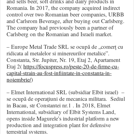
and sells beer, soft drinks and dairy products in
Romania. In 2017, the company acquired indirect
control over two Romanian beer companies, URBB
and Carlsrom Beverage, after buying out Carlsberg.
The company had previously been a partner of
Carlsberg on the Romanian and Israeli market.
– Europe Metal Trade SRL se ocupă de „comerț cu
ridicata al metalelor si minereurilor metalice”.
Constanta, Str. Jupiter, Nr. 19, Etaj 2, Apartament
Etaj 2(
https://focuspress.ro/peste-20-de-firme-cu-
capital-strain-au-fost-infiintate-in-constanta-in-
noiembrie/
)
– Elmet International SRL (subsidiar Elbit israel) –
se ocupă de operațiuni de mecanica militara. Sediul
in Bacau, str Constantei nr.1 . In 2018, Elmet
International, subsidiary of Elbit Systems Land,
opens inside Magurele’s industrial platform a new
production and integration plant for defensive
terrestrial systems.