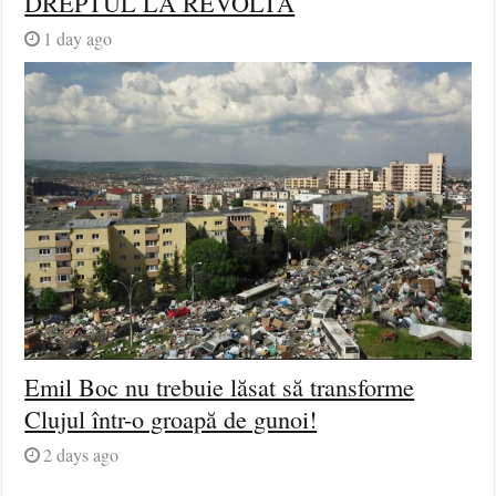
DREPTUL LA REVOLTĂ
1 day ago
Emil Boc nu trebuie lăsat să transforme
Clujul într-o groapă de gunoi!
2 days ago