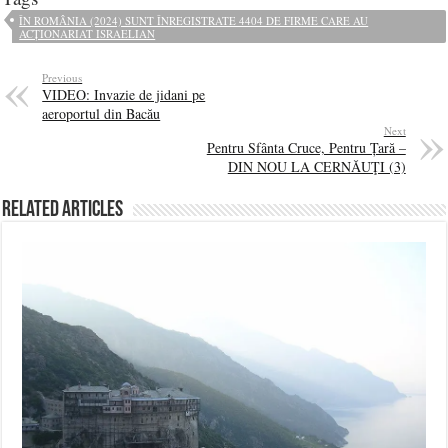
ÎN ROMÂNIA (2024) SUNT ÎNREGISTRATE 4404 DE FIRME CARE AU
ACȚIONARIAT ISRAELIAN
Previous
VIDEO: Invazie de jidani pe
aeroportul din Bacău
Next
Pentru Sfânta Cruce, Pentru Țară –
DIN NOU LA CERNĂUŢI (3)
Related Articles