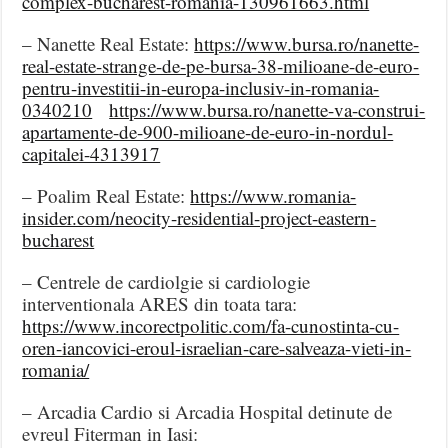
complex-bucharest-romania-130961663.html
– Nanette Real Estate:
https://www.bursa.ro/nanette-
real-estate-strange-de-pe-bursa-38-milioane-de-euro-
pentru-investitii-in-europa-inclusiv-in-romania-
0340210
https://www.bursa.ro/nanette-va-construi-
apartamente-de-900-milioane-de-euro-in-nordul-
capitalei-4313917
– Poalim Real Estate:
https://www.romania-
insider.com/neocity-residential-project-eastern-
bucharest
– Centrele de cardiolgie si cardiologie
interventionala ARES din toata tara:
https://www.incorectpolitic.com/fa-cunostinta-cu-
oren-iancovici-eroul-israelian-care-salveaza-vieti-in-
romania/
– Arcadia Cardio si Arcadia Hospital detinute de
evreul Fiterman in Iasi: