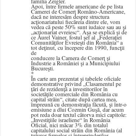
familia Zeigler.
Apoi, între firmele americane de pe lista
Camerei de Comerţ Româno-Americane,
dacă ne interesăm despre structura
acţionariatului fiecăreia dintre ele, vom
vedea că peste 50% sunt iudaice sau au şi
„acţionariat evreiesc“. Aşa se explică şi de
ce Aurel Vainer, fostul şef al „Federaţiei
Comunităţilor Evreieşti din România“ a
tot deţinut, cu începere din 1990, funcţii
de
conducere la Camera de Comerţ şi
Industrie a României şi a Municipiului
Bucureşti.
*
În carte am prezentat şi tabelele oficiale
demonstrative privind „Clasamentul pe
ţări de rezidenţă a investitorilor în
societăţile comerciale din România cu
capital străin“, citate după cartea mea,
împreună cu demonstraţia făcută, şi într-o
emisiune a dlui Cozmin Guşă, dar acum
pot reda doar textul câtorva mici capitole:
„Investiţiile israeliene“ în România
Oficial, nici măcar 3% din totalul
capitalului social străin din România (al
tuturor firmelor şi întreprinderilor