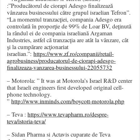
:”Producătorul de ciorapi Adesgo finalizează
vânzarea businessului către grupul israelian Tefron”.
“La mo­mentul tranzacţiei, compania Ades­go era
contro­lată în propor­ţie de 99% de Loar BV, deţi­nută
la rândul ei de compania is­raeliană Argaman
Industries, astfel că tranzacţia are atât la vânzare, cât
şi la cumpărare ac­ţio­nariat
israelian.”:
https://www.zf.ro/companii/retail-
agrobusiness/producatorul-de-ciorapi-adesgo-
finalizeaza-vanzarea-businessului-22055732
– Motorola: ” It was at Motorola’s Israel R&D center
that Israeli engineers first developed original cell-
phone technology.
”
http://www.inminds.com/boycott-motorola.php
– Teva :
https://www.tevapharm.ro/despre-
teva/istoria-teva/
– Sidan Pharma si Actavis cuparate de Teva