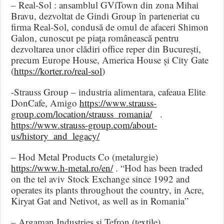
– Real-Sol : ansamblul GViTown din zona Mihai
Bravu, dezvoltat de Gindi Group în parteneriat cu
firma Real-Sol, condusă de omul de afaceri Shimon
Galon, cunoscut pe piața românească pentru
dezvoltarea unor clădiri office reper din București,
precum Europe House, America House și City Gate
(
https://korter.ro/real-sol
)
-Strauss Group – industria alimentara, cafeaua Elite
DonCafe, Amigo
https://www.strauss-
group.com/location/strauss_romania/
.
https://www.strauss-group.com/about-
us/history_and_legacy/
– Hod Metal Products Co (metalurgie)
https://www.h-metal.ro/en/
. “Hod has been traded
on the tel aviv Stock Exchange since 1992 and
operates its plants throughout the country, in Acre,
Kiryat Gat and Netivot, as well as in Romania”
– Argaman Industries si Tefron (textile)