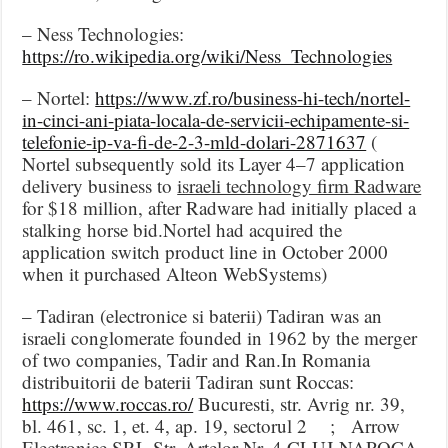
– Ness Technologies:
https://ro.wikipedia.org/wiki/Ness_Technologies
– Nortel:
https://www.zf.ro/business-hi-tech/nortel-
in-cinci-ani-piata-locala-de-servicii-echipamente-si-
telefonie-ip-va-fi-de-2-3-mld-dolari-2871637
(
Nortel subsequently sold its Layer 4–7 application
delivery business to
israeli technology firm Radware
for $18 million, after Radware had initially placed a
stalking horse bid.Nortel had acquired the
application switch product line in October 2000
when it purchased Alteon WebSystems)
– Tadiran (electronice si baterii) Tadiran was an
israeli conglomerate founded in 1962 by the merger
of two companies, Tadir and Ran.In Romania
distribuitorii de baterii Tadiran sunt Roccas:
https://www.roccas.ro/
Bucuresti, str. Avrig nr. 39,
bl. 461, sc. 1, et. 4, ap. 19, sectorul 2 ; Arrow
Electronice SRL Str. Artelor Nr. 4 CLUJ-NAPOCA