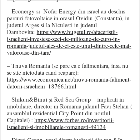
– Econergy si Nofar Energy din israel au deschis
parcuri fotovoltaice in orasul Ovidiu (Constanta), in
judetul Arges si la Niculesti in judetul
Dambovita:
https://www.bugetul.ro/afaceristii-
israelieni-investesc-zeci-de-milioane-de-euro-in-
romania-judetul-ales-de-ei-este-unul-dintre-cele-mai-
valoroase-din-tara/
– Tnuva Romania (se pare ca e falimentara, insa nu
se stie niciodata cand reapare):
https://www.economica.net/tnuva-romania-faliment-
datorii-israelieni_18766.html
– Shikun&Binui și Red Sea Group – implicati in
imobiliare, director in Romania jidanul Favi Stelian (
ansamblul rezidențial City Point din nordul
Capitalei) :
https://www.forbes.ro/investitorii-
israelieni-si-imobiliarele-romanesti-49134
– Dimri Group, unul dintre jucătorii din top 5 în