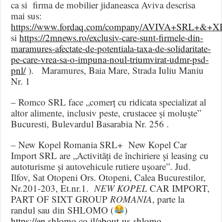
ca si firma de mobilier jidaneasca Aviva descrisa
mai sus:
https://www.fordaq.com/company/AVIVA+SRL+&+
si
https://2mnews.ro/exclusiv-care-sunt-firmele-din-
maramures-afectate-de-potentiala-taxa-de-solidaritate-
pe-care-vrea-sa-o-impuna-noul-triumvirat-udmr-psd-
pnl/
). Maramures, Baia Mare, Strada Iuliu Maniu
Nr. 1
– Romco SRL face „comerț cu ridicata specializat al
altor alimente, inclusiv peste, crustacee și moluște”
Bucuresti, Bulevardul Basarabia Nr. 256 .
– New Kopel Romania SRL+ New Kopel Car
Import SRL are „Activități de închiriere și leasing cu
autoturisme și autovehicule rutiere ușoare”. Jud.
Ilfov, Sat Otopeni Ors. Otopeni, Calea Bucurestilor,
Nr.201-203, Et.nr.1.
NEW KOPEL
CAR IMPORT,
PART OF SIXT GROUP
ROMANIA
, parte la
randul sau din SHLOMO (
)
https://en.shlomo.co.il/about-us-shlomo-