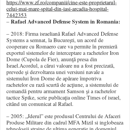
https://www.zf.ro/companii/cine-este-proprietarul-
celui-mai-mare-spital-din-iasi-arcadia-hospital-
7442353
Rafael Advanced Defense System in Romania:
–
– 2018: Firma israeliană Rafael Advanced Defense
Systems a semnat, la Bucureşti, un acord de
cooperare cu Romaero care va permite în premieră
exportul sistemelor de interceptare a rachetelor Iron
Dome (Cupola de Fier), anunţă presa din
Israel.Acordul, a cărui valoare nu a fost precizată,
prevede şi dezvoltarea unei versiuni navale a
sistemului Iron Dome de apărare împotriva
rachetelor cu rază scurtă de acţiune, a sistemului de
comandă pentru armament Samson şi a rachetelor
tactice Spike, scrie publicaţia online Times of israel,
citând un comunicat al Rafael.
– 2005: „Jderul” este produsul Centrului de Afaceri
Produse Militare din cadrul MFA Mizil si inglobeaza
tehnologii straine de ultima generatie in domeniul