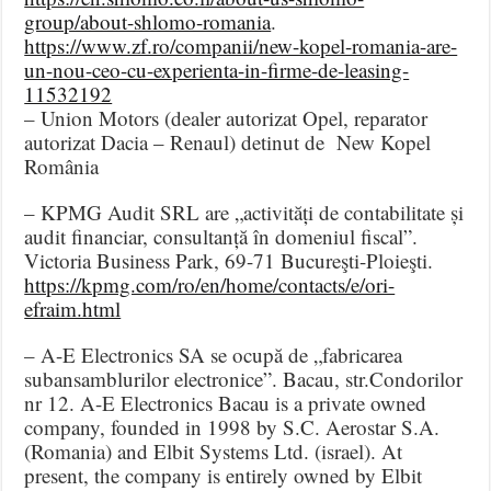
group/about-shlomo-romania
.
https://www.zf.ro/companii/new-kopel-romania-are-
un-nou-ceo-cu-experienta-in-firme-de-leasing-
11532192
– Union Motors (dealer autorizat Opel, reparator
autorizat Dacia – Renaul) detinut de New Kopel
România
– KPMG Audit SRL are „activități de contabilitate și
audit financiar, consultanță în domeniul fiscal”.
Victoria Business Park, 69-71 Bucureşti-Ploieşti.
https://kpmg.com/ro/en/home/contacts/e/ori-
efraim.html
– A-E Electronics SA se ocupă de „fabricarea
subansamblurilor electronice”. Bacau, str.Condorilor
nr 12. A-E Electronics Bacau is a private owned
company, founded in 1998 by S.C. Aerostar S.A.
(Romania) and Elbit Systems Ltd. (israel). At
present, the company is entirely owned by Elbit