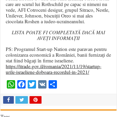
care are scutul lui Rothschild pe capac si nimeni nu
vede, AFI Cotroceni desigur, grupul Sitraco, Nestle,
Unilever, Johnson, biscuiții Oreo si mai ales
ciocolata Roshen a iudeo-ucraineanului.
LISTA POATE FI COMPLETATĂ DACĂ MAI
AVEȚI INFORMAȚII
PS: Programul Start-up Nation este paravan pentru
colonizarea economică a României, banii furnizați de
stat fiind băgați în firme israeliene.
https://itrade.gov.il/romania/2021/11/19/startup-
urile-israeliene-doboara-recordul-in-2021/
WhatsApp
Facebook
Twitter
VK
Share
Tags