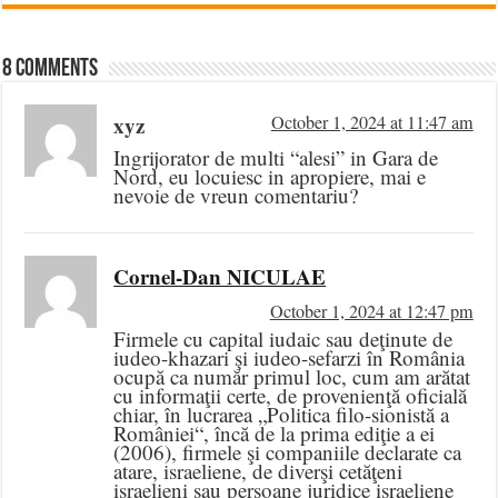
8 comments
xyz
October 1, 2024 at 11:47 am
Ingrijorator de multi “alesi” in Gara de
Nord, eu locuiesc in apropiere, mai e
nevoie de vreun comentariu?
Cornel-Dan NICULAE
October 1, 2024 at 12:47 pm
Firmele cu capital iudaic sau deţinute de
iudeo-khazari şi iudeo-sefarzi în România
ocupă ca număr primul loc, cum am arătat
cu informaţii certe, de provenienţă oficială
chiar, în lucrarea „Politica filo-sionistă a
României“, încă de la prima ediţie a ei
(2006), firmele şi companiile declarate ca
atare, israeliene, de diverşi cetăţeni
israelieni sau persoane juridice israeliene