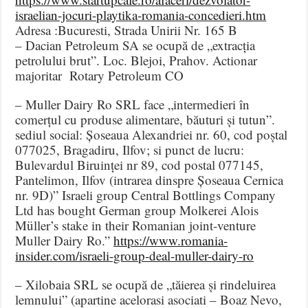
israelian-jocuri-playtika-romania-concedieri.htm
Adresa :Bucuresti, Strada Unirii Nr. 165 B
– Dacian Petroleum SA se ocupă de „extracția
petrolului brut”. Loc. Blejoi, Prahov. Actionar
majoritar Rotary Petroleum CO
– Muller Dairy Ro SRL face „intermedieri în
comerțul cu produse alimentare, băuturi și tutun”.
sediul social: Șoseaua Alexandriei nr. 60, cod poștal
077025, Bragadiru, Ilfov; si punct de lucru:
Bulevardul Biruinței nr 89, cod postal 077145,
Pantelimon, Ilfov (intrarea dinspre Șoseaua Cernica
nr. 9D)” Israeli group Central Bottlings Company
Ltd has bought German group Molkerei Alois
Müller’s stake in their Romanian joint-venture
Muller Dairy Ro.”
https://www.romania-
insider.com/israeli-group-deal-muller-dairy-ro
– Xilobaia SRL se ocupă de „tăierea și rindeluirea
lemnului” (apartine acelorasi asociati – Boaz Nevo,