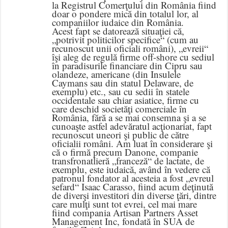
la Registrul Comerţului din România fiind
doar o pondere mică din totalul lor, al
companiilor iudaice din România.
Acest fapt se datorează situaţiei că,
„potrivit politicilor specifice“ (cum au
recunoscut unii oficiali români), „evreii“
îşi aleg de regulă firme off-shore cu sediul
în paradisurile financiare din Cipru sau
olandeze, americane (din Insulele
Caymans sau din statul Delaware, de
exemplu) etc., sau cu sedii în statele
occidentale sau chiar asiatice, firme cu
care deschid societăţi comerciale în
România, fără a se mai consemna şi a se
cunoaşte astfel adevăratul acţionariat, fapt
recunoscut uneori şi public de către
oficialii români. Am luat în considerare şi
că o firmă precum Danone, companie
transfronatlieră „franceză“ de lactate, de
exemplu, este iudaică, având în vedere că
patronul fondator al acesteia a fost „evreul
sefard“ Isaac Carasso, fiind acum deţinută
de diverşi investitori din diverse ţări, dintre
care mulţi sunt tot evrei, cel mai mare
fiind compania Artisan Partners Asset
Management Inc, fondată în SUA de