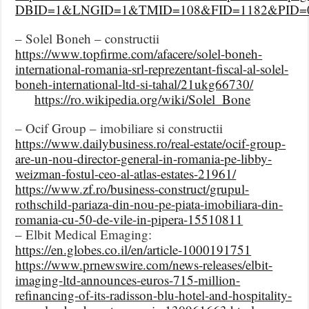
DBID=1&LNGID=1&TMID=108&FID=1182&PID=0
– Solel Boneh – constructii
https://www.topfirme.com/afacere/solel-boneh-
international-romania-srl-reprezentant-fiscal-al-solel-
boneh-international-ltd-si-tahal/21ukg66730/
https://ro.wikipedia.org/wiki/Solel_Bone
– Ocif Group – imobiliare si constructii
https://www.dailybusiness.ro/real-estate/ocif-group-
are-un-nou-director-general-in-romania-pe-libby-
weizman-fostul-ceo-al-atlas-estates-21961/
https://www.zf.ro/business-construct/grupul-
rothschild-pariaza-din-nou-pe-piata-imobiliara-din-
romania-cu-50-de-vile-in-pipera-15510811
– Elbit Medical Emaging:
https://en.globes.co.il/en/article-1000191751
https://www.prnewswire.com/news-releases/elbit-
imaging-ltd-announces-euros-715-million-
refinancing-of-its-radisson-blu-hotel-and-hospitality-