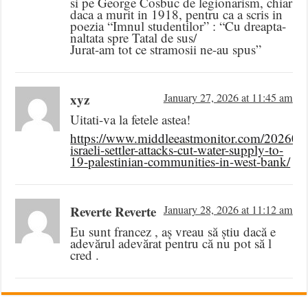
si pe George Cosbuc de legionarism, chiar
daca a murit in 1918, pentru ca a scris in
poezia “Imnul studentilor” : “Cu dreapta-
naltata spre Tatal de sus/
Jurat-am tot ce stramosii ne-au spus”
xyz
January 27, 2026 at 11:45 am
Uitati-va la fetele astea!
https://www.middleeastmonitor.com/202601
israeli-settler-attacks-cut-water-supply-to-
19-palestinian-communities-in-west-bank/
Reverte Reverte
January 28, 2026 at 11:12 am
Eu sunt francez , aș vreau să știu dacă e
adevărul adevărat pentru că nu pot să l
cred .