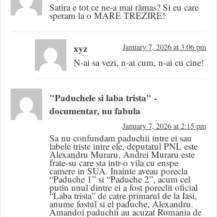
Satira e tot ce ne-a mai rămas? Si eu care
speram la o MARE TREZIRE!
xyz
January 7, 2026 at 3:06 pm
N-ai sa vezi, n-ai cum, n-ai cu cine!
"Paduchele si laba trista" -
documentar, nu fabula
January 7, 2026 at 2:15 pm
Sa nu confundam paduchii intre ei sau
labele triste intre ele, deputatul PNL este
Alexandru Muraru, Andrei Muraru este
frate-su care sta intr-o vila cu enspe
camere in SUA. Inainte aveau porecla
“Paduche 1” si “Paduche 2”, acum cel
putin unul dintre ei a fost poreclit oficial
“Laba trista” de catre primarul de la Iasi,
anume fostul si el paduche, Alexandru.
Amandoi paduchii au acuzat Romania de