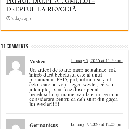
PRIMUL DREPT AL OMULUI –
DREPTUL LA REVOLTĂ
2 days ago
11 comments
Vaslica
January 7, 2026 at 11:59 am
Un articol de foarte mare actualitate, mă
întreb dacă bebelușul este al unui
parlamentar PSD, pnl, udmr, usr și al
celor care au votat legea wexler, ce s-ar
întâmpla, i s-ar face dosar penal
bebelușului și mamei sau la ei nu se ia în
considerare pentru că deh sunt din gașca
lui wexler!!!!!
Germanicus
January 7, 2026 at 12:03 pm