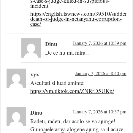
s-case-s-judge-killed-in-suspicious-
incident
https://english.iswnews.com/39510/sudden-
death-of-judge-in-netanyahu-corruption-
case/
Dinu
January 7, 2026 at 10:39 pm
De ce nu ma mira…
xyz
January 7, 2026 at 8:40 pm
Ascultati si luati aminte:
https://vm.tiktok.com/ZNRrD5UKp/
Dinu
January 7, 2026 at 10:37 pm
Radeti, radeti, dar acolo se va ajunge!
Gunoaiele astea alogene ajung sa il acuze