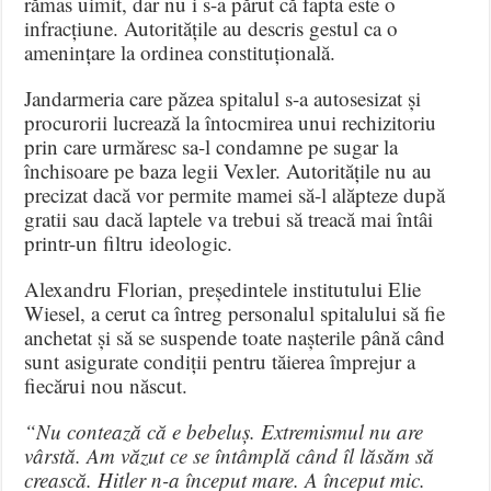
rămas uimit, dar nu i s-a părut că fapta este o
infracțiune. Autoritățile au descris gestul ca o
amenințare la ordinea constituțională.
Jandarmeria care păzea spitalul s-a autosesizat și
procurorii lucrează la întocmirea unui rechizitoriu
prin care urmăresc sa-l condamne pe sugar la
închisoare pe baza legii Vexler. Autoritățile nu au
precizat dacă vor permite mamei să-l alăpteze după
gratii sau dacă laptele va trebui să treacă mai întâi
printr-un filtru ideologic.
Alexandru Florian, președintele institutului Elie
Wiesel, a cerut ca întreg personalul spitalului să fie
anchetat și să se suspende toate nașterile până când
sunt asigurate condiții pentru tăierea împrejur a
fiecărui nou născut.
“Nu contează că e bebeluș. Extremismul nu are
vârstă. Am văzut ce se întâmplă când îl lăsăm să
crească. Hitler n-a început mare. A început mic.