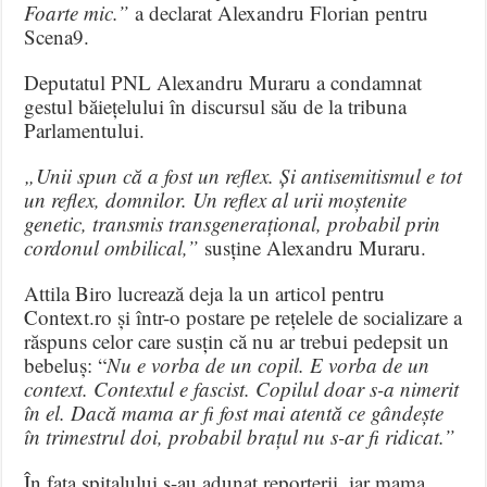
Foarte mic.”
a declarat Alexandru Florian pentru
Scena9.
Deputatul PNL Alexandru Muraru a condamnat
gestul băiețelului în discursul său de la tribuna
Parlamentului.
„Unii spun că a fost un reflex. Și antisemitismul e tot
un reflex, domnilor. Un reflex al urii moștenite
genetic, transmis transgenerațional, probabil prin
cordonul ombilical,”
susține Alexandru Muraru.
Attila Biro lucrează deja la un articol pentru
Context.ro și într-o postare pe rețelele de socializare a
răspuns celor care susțin că nu ar trebui pedepsit un
bebeluș: “
Nu e vorba de un copil. E vorba de un
context. Contextul e fascist. Copilul doar s-a nimerit
în el. Dacă mama ar fi fost mai atentă ce gândește
în trimestrul doi, probabil brațul nu s-ar fi ridicat.”
În fața spitalului s-au adunat reporterii, iar mama