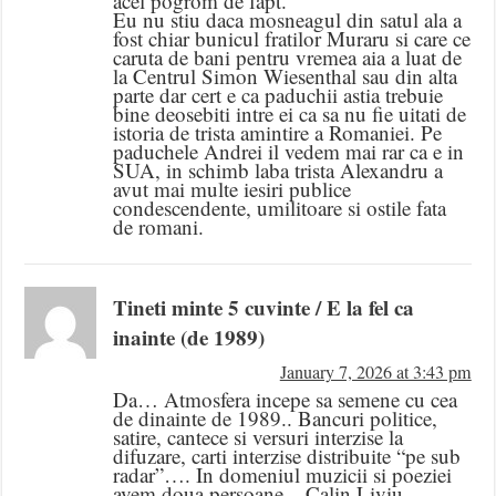
acel pogrom de fapt.
Eu nu stiu daca mosneagul din satul ala a
fost chiar bunicul fratilor Muraru si care ce
caruta de bani pentru vremea aia a luat de
la Centrul Simon Wiesenthal sau din alta
parte dar cert e ca paduchii astia trebuie
bine deosebiti intre ei ca sa nu fie uitati de
istoria de trista amintire a Romaniei. Pe
paduchele Andrei il vedem mai rar ca e in
SUA, in schimb laba trista Alexandru a
avut mai multe iesiri publice
condescendente, umilitoare si ostile fata
de romani.
Tineti minte 5 cuvinte / E la fel ca
inainte (de 1989)
January 7, 2026 at 3:43 pm
Da… Atmosfera incepe sa semene cu cea
de dinainte de 1989.. Bancuri politice,
satire, cantece si versuri interzise la
difuzare, carti interzise distribuite “pe sub
radar”…. In domeniul muzicii si poeziei
avem doua persoane – Calin Liviu