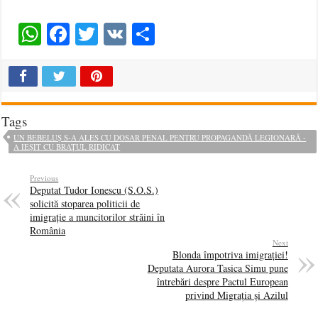
WhatsApp
Facebook
Twitter
VK
Share
Tags
UN BEBELUȘ S-A ALES CU DOSAR PENAL PENTRU PROPAGANDĂ LEGIONARĂ -
A IEȘIT CU BRAȚUL RIDICAT
Previous
Deputat Tudor Ionescu (S.O.S.)
solicită stoparea politicii de
imigrație a muncitorilor străini în
România
Next
Blonda împotriva imigrației!
Deputata Aurora Tasica Simu pune
întrebări despre Pactul European
privind Migrația și Azilul