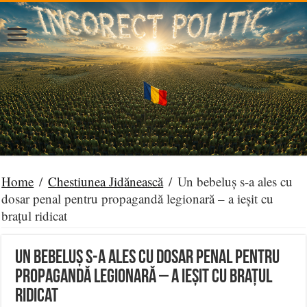
Home
/
Chestiunea Jidănească
/
Un bebeluș s-a ales cu
dosar penal pentru propagandă legionară – a ieșit cu
brațul ridicat
Un bebeluș s-a ales cu dosar penal pentru
propagandă legionară – a ieșit cu brațul
ridicat