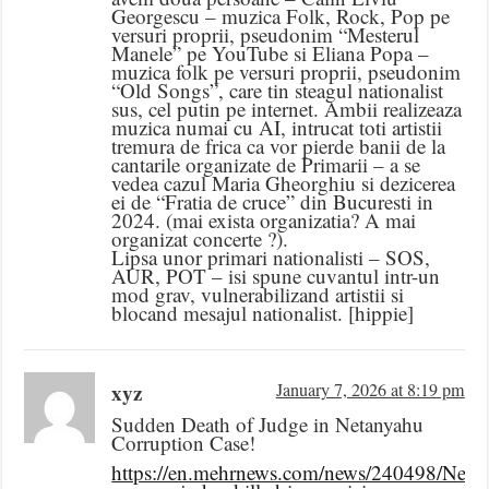
Georgescu – muzica Folk, Rock, Pop pe
versuri proprii, pseudonim “Mesterul
Manele” pe YouTube si Eliana Popa –
muzica folk pe versuri proprii, pseudonim
“Old Songs”, care tin steagul nationalist
sus, cel putin pe internet. Ambii realizeaza
muzica numai cu AI, intrucat toti artistii
tremura de frica ca vor pierde banii de la
cantarile organizate de Primarii – a se
vedea cazul Maria Gheorghiu si dezicerea
ei de “Fratia de cruce” din Bucuresti in
2024. (mai exista organizatia? A mai
organizat concerte ?).
Lipsa unor primari nationalisti – SOS,
AUR, POT – isi spune cuvantul intr-un
mod grav, vulnerabilizand artistii si
blocand mesajul nationalist. [hippie]
xyz
January 7, 2026 at 8:19 pm
Sudden Death of Judge in Netanyahu
Corruption Case!
https://en.mehrnews.com/news/240498/Neta