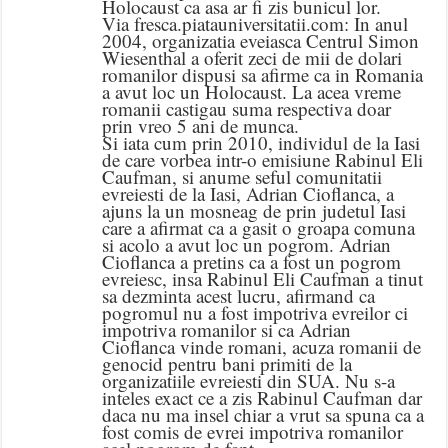
Holocaust ca asa ar fi zis bunicul lor.
Via fresca.piatauniversitatii.com: In anul
2004, organizatia eveiasca Centrul Simon
Wiesenthal a oferit zeci de mii de dolari
romanilor dispusi sa afirme ca in Romania
a avut loc un Holocaust. La acea vreme
romanii castigau suma respectiva doar
prin vreo 5 ani de munca.
Si iata cum prin 2010, individul de la Iasi
de care vorbea intr-o emisiune Rabinul Eli
Caufman, si anume seful comunitatii
evreiesti de la Iasi, Adrian Cioflanca, a
ajuns la un mosneag de prin judetul Iasi
care a afirmat ca a gasit o groapa comuna
si acolo a avut loc un pogrom. Adrian
Cioflanca a pretins ca a fost un pogrom
evreiesc, insa Rabinul Eli Caufman a tinut
sa dezminta acest lucru, afirmand ca
pogromul nu a fost impotriva evreilor ci
impotriva romanilor si ca Adrian
Cioflanca vinde romani, acuza romanii de
genocid pentru bani primiti de la
organizatiile evreiesti din SUA. Nu s-a
inteles exact ce a zis Rabinul Caufman dar
daca nu ma insel chiar a vrut sa spuna ca a
fost comis de evrei impotriva romanilor