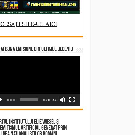
65s
CESAȚI SITE-UL AICI
AI BUNĂ EMISIUNE DIN ULTIMUL DECENIU
deo
yer
00:00
03:40:33
tul Institutului Elie Wiesel și
emitismul Artificial Generat prin
irea Naționaliștilor Români