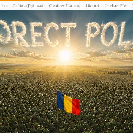
Umor
Problema Țigănească
Chestiunea Jidănească
Literatură
Întrebarea Zilei