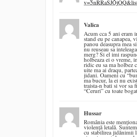
v=5nRRaSJOjOQ&li
Valica
Acum cca 5 ani eram in
stand eu pe canapea, vi
panou deasupra mea si s
nu reuseau sa inteleaga
merg? Si el imi raspun
holbeaza ei o vreme, in 
ridic eu sa ma holbez c
uite ma ai draqu, parte
jidani. Oameni cu “bun
ma bucur, la ei nu exis
traista-n bati si vor sa 
“Ceruri” cu toate bogat
Hussar
România este menționată
violență letală. Suntem
cu stabilirea jidănimii 