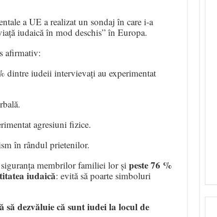
ale a UE a realizat un sondaj în care i-a
 viață iudaică în mod deschis” în Europa.
 afirmativ:
 dintre iudeii intervievați au experimentat
rbală.
imentat agresiuni fizice.
sm în rândul prietenilor.
peste 76 %
siguranța membrilor familiei lor și
titatea iudaică
: evită să poarte simboluri
 să dezvăluie că sunt iudei la locul de