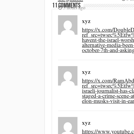
11 comments
3 hours ago
xyz
https://x.com/Doubl
ref_src=twsrc%5Et
havent-the-israel-wors
alternative-media-been
october-7th-and-askin
xyz
https://x.com/RamAb
ref_src=twsrc%5Et
israeli-journalist-has-
staged-a-crime-scene-a
elon-musks-visit-in-
xyz
https://www.youtube.