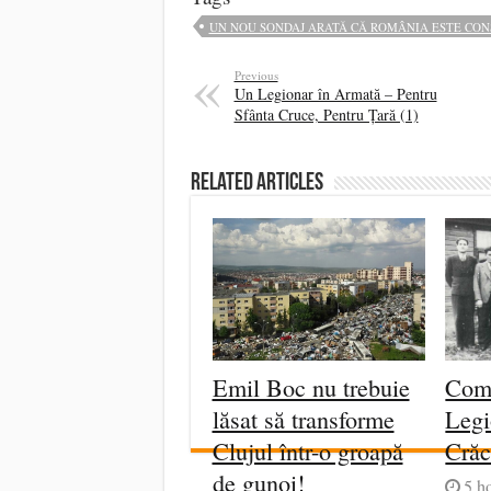
UN NOU SONDAJ ARATĂ CĂ ROMÂNIA ESTE CONS
Previous
Un Legionar în Armată – Pentru
Sfânta Cruce, Pentru Țară (1)
Related Articles
Emil Boc nu trebuie
Com
lăsat să transforme
Legi
Clujul într-o groapă
Crăc
de gunoi!
5 h