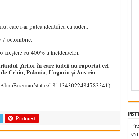
ut care i-ar putea identifica ca iudei..
e 7 octombrie.
ă o creștere cu 400% a incidentelor.
ândul țărilor în care iudeii au raportat cel
 de Cehia, Polonia, Ungaria și Austria.
m/AlinaBricman/status/1811343022484783341)
e
INSTR
Pinterest
Fre
evr