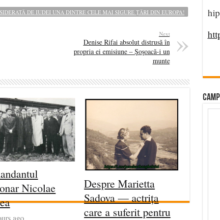
hip
IDERATĂ DE IUDEI UNA DINTRE CELE MAI SIGURE ȚĂRI DIN EUROPA!
htt
Next
Denise Rifai absolut distrusă în
propria ei emisiune – Şoşoacă-i un
munte
CAMP
andantul
Despre Marietta
onar Nicolae
Sadova — actrița
ea
care a suferit pentru
ours ago