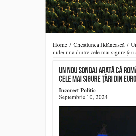
Home
/
Chestiunea Jidănească
/
Un
iudei una dintre cele mai sigure țăr
Un nou sondaj arată că Româ
cele mai sigure țări din Eur
Incorect Politic
Septembrie 10, 2024