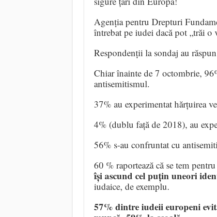
sigure țări din Europa!
Agenția pentru Drepturi Fundament
întrebat pe iudei dacă pot „trăi o
Respondenții la sondaj au răspuns
Chiar înainte de 7 octombrie, 96%
antisemitismul.
37% au experimentat hărțuirea ve
4% (dublu față de 2018), au exper
56% s-au confruntat cu antisemiti
60 % raportează că se tem pentru 
își ascund cel puțin uneori iden
iudaice, de exemplu.
57% dintre iudeii europeni evită