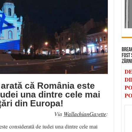
BREAK
FOST 
ZĂRN
DE
DI
 arată că România este
PO
udei una dintre cele mai
PO
țări din Europa!
Via
WallachianGazette
:
te considerată de iudei una dintre cele mai