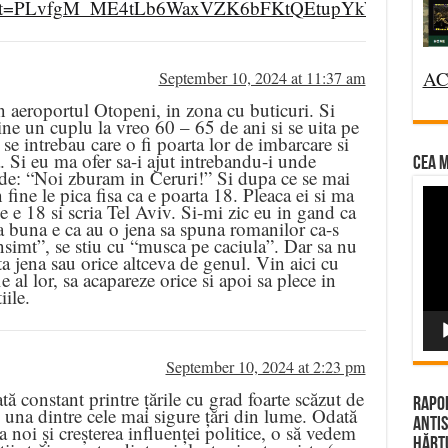
st=PLvfgM_ME4tLb6WaxVZK6bFKtQEtupYkWZ&t=15
AC
September 10, 2024 at 11:37 am
 aeroportul Otopeni, in zona cu buticuri. Si
ne un cuplu la vreo 60 – 65 de ani si se uita pe
e intrebau care o fi poarta lor de imbarcare si
. Si eu ma ofer sa-i ajut intrebandu-i unde
CEA M
de: “Noi zburam in Ceruri!” Si dupa ce se mai
fine le pica fisa ca e poarta 18. Pleaca ei si ma
Vi
e e 18 si scria Tel Aviv. Si-mi zic eu in gand ca
Pla
a buna e ca au o jena sa spuna romanilor ca-s
simt”, se stiu cu “musca pe caciula”. Dar sa nu
ta jena sau orice altceva de genul. Vin aici cu
fie al lor, sa acapareze orice si apoi sa plece in
iile.
September 10, 2024 at 2:23 pm
 constant printre țările cu grad foarte scăzut de
Rapor
 una dintre cele mai sigure țări din lume. Odată
Antis
la noi și creșterea influenței politice, o să vedem
Hărțu