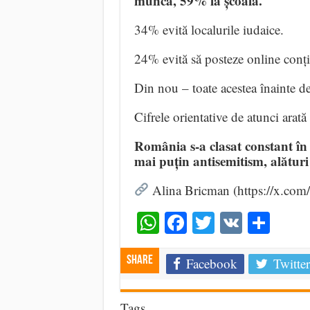
muncă, 59% la școală.
34% evită localurile iudaice.
24% evită să posteze online conțin
Din nou – toate acestea înainte d
Cifrele orientative de atunci arat
România s-a clasat constant în r
mai puțin antisemitism, alături
Alina Bricman (https://x.co
WhatsApp
Facebook
Twitter
VK
Shar
Share
Facebook
Twitter
Tags