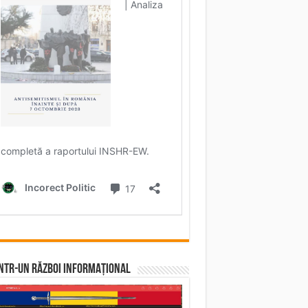
5092075676%7Ctwgr%5E3d30ea34af4d9538823ba597f
8785367362%7Ctwgr%5E902273e261ba75a1850bd616
într-un RĂZBOI INFORMAȚIONAL