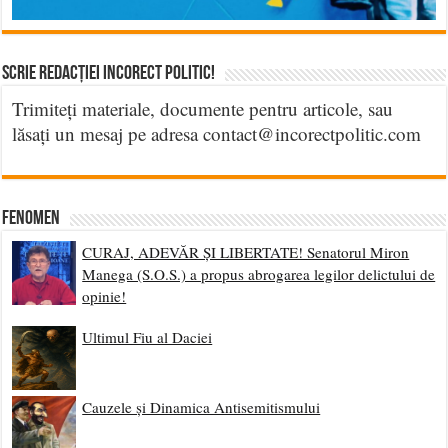
Scrie Redacției Incorect Politic!
Trimiteți materiale, documente pentru articole, sau
lăsați un mesaj pe adresa contact@incorectpolitic.com
Fenomen
CURAJ, ADEVĂR ȘI LIBERTATE! Senatorul Miron
Manega (S.O.S.) a propus abrogarea legilor delictului de
opinie!
Ultimul Fiu al Daciei
Cauzele și Dinamica Antisemitismului