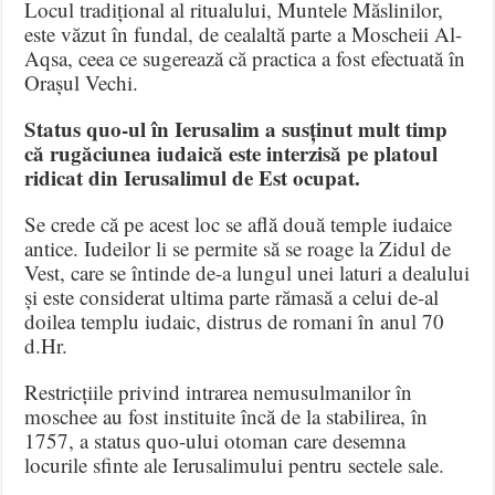
Locul tradițional al ritualului, Muntele Măslinilor,
este văzut în fundal, de cealaltă parte a Moscheii Al-
Aqsa, ceea ce sugerează că practica a fost efectuată în
Orașul Vechi.
Status quo-ul în Ierusalim a susținut mult timp
că rugăciunea iudaică este interzisă pe platoul
ridicat din Ierusalimul de Est ocupat.
Se crede că pe acest loc se află două temple iudaice
antice. Iudeilor li se permite să se roage la Zidul de
Vest, care se întinde de-a lungul unei laturi a dealului
și este considerat ultima parte rămasă a celui de-al
doilea templu iudaic, distrus de romani în anul 70
d.Hr.
Restricțiile privind intrarea nemusulmanilor în
moschee au fost instituite încă de la stabilirea, în
1757, a status quo-ului otoman care desemna
locurile sfinte ale Ierusalimului pentru sectele sale.