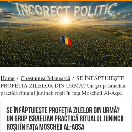
Home
/
Chestiunea Jidănească
/
SE ÎNFĂPTUIEȘTE
PROFEȚIA ZILELOR DIN URMĂ? Un grup israelian
practică ritualul junincii roșii în fața Moscheii Al-Aqsa
SE ÎNFĂPTUIEȘTE PROFEȚIA ZILELOR DIN URMĂ?
Un grup israelian practică ritualul junincii
roșii în fața Moscheii Al-Aqsa