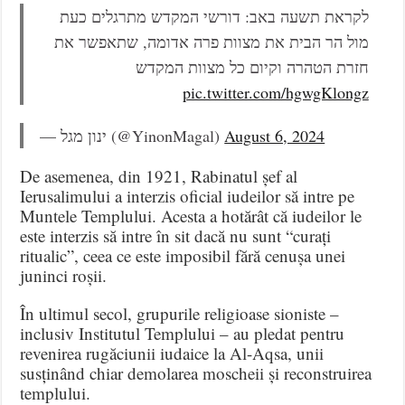
לקראת תשעה באב: דורשי המקדש מתרגלים כעת
מול הר הבית את מצוות פרה אדומה, שתאפשר את
חזרת הטהרה וקיום כל מצוות המקדש
pic.twitter.com/hgwgKlongz
— ינון מגל (@YinonMagal)
August 6, 2024
De asemenea, din 1921, Rabinatul șef al
Ierusalimului a interzis oficial iudeilor să intre pe
Muntele Templului. Acesta a hotărât că iudeilor le
este interzis să intre în sit dacă nu sunt “curați
ritualic”, ceea ce este imposibil fără cenușa unei
juninci roșii.
În ultimul secol, grupurile religioase sioniste –
inclusiv Institutul Templului – au pledat pentru
revenirea rugăciunii iudaice la Al-Aqsa, unii
susținând chiar demolarea moscheii și reconstruirea
templului.