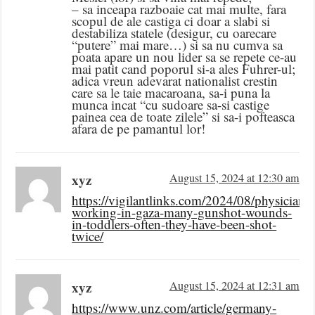
– sa inceapa razboaie cat mai multe, fara
scopul de ale castiga ci doar a slabi si
destabiliza statele (desigur, cu oarecare
“putere” mai mare…) si sa nu cumva sa
poata apare un nou lider sa se repete ce-au
mai patit cand poporul si-a ales Fuhrer-ul;
adica vreun adevarat nationalist crestin
care sa le taie macaroana, sa-i puna la
munca incat “cu sudoare sa-si castige
painea cea de toate zilele” si sa-i pofteasca
afara de pe pamantul lor!
xyz
August 15, 2024 at 12:30 am
https://vigilantlinks.com/2024/08/physician-
working-in-gaza-many-gunshot-wounds-
in-toddlers-often-they-have-been-shot-
twice/
xyz
August 15, 2024 at 12:31 am
https://www.unz.com/article/germany-