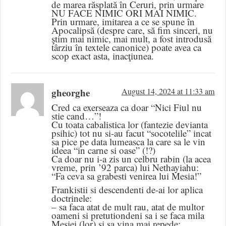
de marea răsplată în Ceruri, prin urmare
NU FACE NIMIC ORI MAI NIMIC.
Prin urmare, imitarea a ce se spune în
Apocalipsă (despre care, să fim sinceri, nu
ştim mai nimic, mai mult, a fost introdusă
târziu în textele canonice) poate avea ca
scop exact asta, inacţiunea.
gheorghe
August 14, 2024 at 11:33 am
Cred ca exerseaza ca doar “Nici Fiul nu
stie cand…”!
Cu toata cabalistica lor (fantezie devianta
psihic) tot nu si-au facut “socotelile” incat
sa pice pe data lumeasca la care sa le vin
ideea “in carne si oase” (!?)
Ca doar nu i-a zis un celbru rabin (la acea
vreme, prin ’92 parca) lui Nethayiahu:
“Fa ceva sa grabesti venirea lui Mesia!”
Frankistii si descendenti de-ai lor aplica
doctrinele:
– sa faca atat de mult rau, atat de multor
oameni si pretutiondeni sa i se faca mila
Mesiei (lor) si sa vina mai repede;