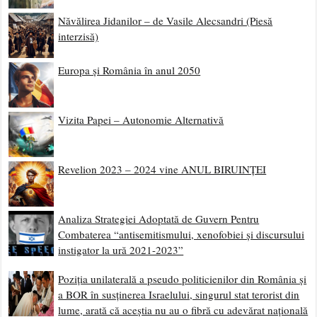
Năvălirea Jidanilor – de Vasile Alecsandri (Piesă
interzisă)
Europa și România în anul 2050
Vizita Papei – Autonomie Alternativă
Revelion 2023 – 2024 vine ANUL BIRUINȚEI
Analiza Strategiei Adoptată de Guvern Pentru
Combaterea “antisemitismului, xenofobiei și discursului
instigator la ură 2021-2023”
Poziția unilaterală a pseudo politicienilor din România și
a BOR în susținerea Israelului, singurul stat terorist din
lume, arată că aceștia nu au o fibră cu adevărat națională