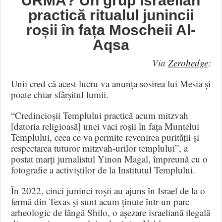
URMĂ? Un grup israelian
practică ritualul junincii
roșii în fața Moscheii Al-
Aqsa
Via
Zerohedge
:
Unii cred că acest lucru va anunța sosirea lui Mesia și
poate chiar sfârșitul lumii.
“Credincioșii Templului practică acum mitzvah
[datoria religioasă] unei vaci roșii în fața Muntelui
Templului, ceea ce va permite revenirea purității și
respectarea tuturor mitzvah-urilor templului”, a
postat marți jurnalistul Yinon Magal, împreună cu o
fotografie a activiștilor de la Institutul Templului.
În 2022, cinci juninci roșii au ajuns în Israel de la o
fermă din Texas și sunt acum ținute într-un parc
arheologic de lângă Shilo, o așezare israeliană ilegală