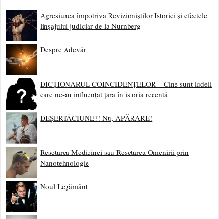
Agresiunea împotriva Revizioniștilor Istorici și efectele
linșajului judiciar de la Nurnberg
Despre Adevăr
DICȚIONARUL COINCIDENȚELOR – Cine sunt iudeii
care ne-au influențat țara în istoria recentă
DEȘERTĂCIUNE?! Nu, APĂRARE!
Resetarea Medicinei sau Resetarea Omenirii prin
Nanotehnologie
Noul Legământ