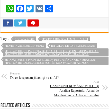
WhatsApp
Facebook
Twitter
VK
Share
Tags
JUNINCA ROSIE
PROFETIA BIBLICA TEMPLUL SFANT
PROFETIA ZILELOR DIN URMA
RITUALUL DE LA TEMPLUL SFANT
SE ÎNFĂPTUIEȘTE PROFEȚIA DE FINALUL ZILELOR? UN GRUP ISRAELIAN
PRACTICĂ RITUALUL JUNINCII ROȘII ÎN FAȚA MOSCHEII AL-AQSA
SE ÎNFĂPTUIEȘTE PROFEȚIA ZILELOR DIN URMĂ? UN GRUP ISRAELIAN
PRACTICĂ RITUALUL JUNINCII ROȘII ÎN FAȚA MOSCHEII AL-AQSA
Previous
De ce le spunem jidani şi nu altfel?
Next
CAMPIONII ROMÂNISMULUI și
Analiza Raportului Anual de
Monitorizare a Antisemitismului
Related Articles