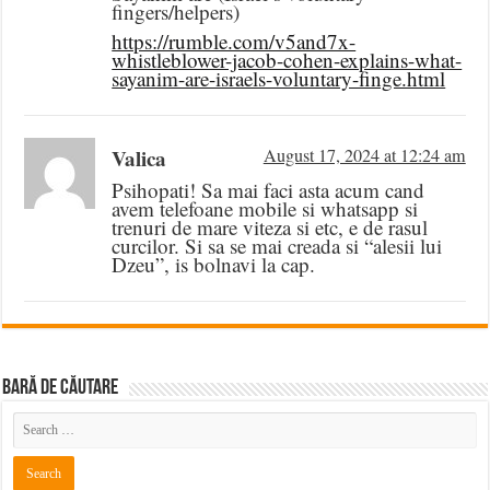
fingers/helpers)
https://rumble.com/v5and7x-
whistleblower-jacob-cohen-explains-what-
sayanim-are-israels-voluntary-finge.html
Valica
August 17, 2024 at 12:24 am
Psihopati! Sa mai faci asta acum cand
avem telefoane mobile si whatsapp si
trenuri de mare viteza si etc, e de rasul
curcilor. Si sa se mai creada si “alesii lui
Dzeu”, is bolnavi la cap.
BARĂ DE CĂUTARE