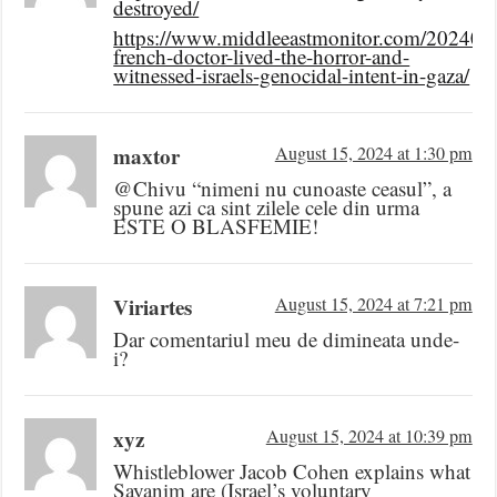
destroyed/
https://www.middleeastmonitor.com/202408
french-doctor-lived-the-horror-and-
witnessed-israels-genocidal-intent-in-gaza/
maxtor
August 15, 2024 at 1:30 pm
@Chivu “nimeni nu cunoaste ceasul”, a
spune azi ca sint zilele cele din urma
ESTE O BLASFEMIE!
Viriartes
August 15, 2024 at 7:21 pm
Dar comentariul meu de dimineata unde-
i?
xyz
August 15, 2024 at 10:39 pm
Whistleblower Jacob Cohen explains what
Sayanim are (Israel’s voluntary