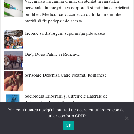
Vaccinarea înseamnă crimă, un atentat la sănătatea
personală, la integritatea corporală și intimitatea oricărui
om liber. Medicul ce vaccinează cu forța un om liber
merită să fie pedepsit de acesta
Trebuie să distrugem supermația jidovească!
Dă-ți Două Palme și Ridică-te
Scrisoare Deschisă Către Neamul Românesc
Sociologia Eliberării și Curentele Laterale de
Sedimentare Revoluționară
Prin continuarea navigării, sunteți de acord cu utilizarea cookie-
urilor conform GDPR.
Împotriva Fatalismului
Ok