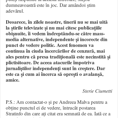
dumneavoastră este în joc. Dar amândoi știm
adevărul.
Deoarece, în zilele noastre, tinerii nu se mai uită
la știrile televizate și nu mai citesc publicațiile
obișnuite, îi vedem îndreptându-se către mass-
media alternative, independente și incorecte din
punct de vedere politic. Acest fenomen va
continua în ciuda încercărilor de cenzură, mai
ales pentru că presa tradițională este necinstită și
plictisitoare. De aceea atacurile împotriva
jurnaliștilor independenți sunt în creștere. Dar
este ca și cum ai încerca să oprești o avalanșă,
amice.
Sterie Ciumetti
P.S.: Am contactat-o și pe Andreea Malva pentru a
obține punctul ei de vedere, întrucât postarea
Stratinfo din care ați citat era semnată de ea. Iată ce a