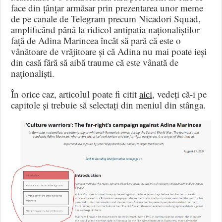
face din țânțar armăsar prin prezentarea unor meme
de pe canale de Telegram precum Nicadori Squad,
amplificând până la ridicol antipatia naționaliștilor
față de Adina Marincea încât să pară că este o
vânătoare de vrăjitoare și că Adina nu mai poate ieși
din casă fără să aibă traume că este vânată de
naționaliști.
În orice caz, articolul poate fi citit
aici
, vedeți că-i pe
capitole și trebuie să selectați din meniul din stânga.