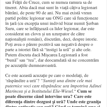
sau Frății de Cruce, cum se numea ramura sa de
tineret. Abia dacă mai sunt în viață câțiva legionari
bătrâni, de peste 90 de ani. Nu mai există vreun
partid politic legionar sau ONG care să funcționeze
în țară (cu excepția unui individ bizar numit Șerban
Suru, care se înfățișează ca lider legionar, dar este
considerat un clovn și un uzurpator de către
naționaliștii români), discutăm, deci, despre istorie.
Poți avea o părere pozitivă sau negativă despre o
parte a istoriei fără să “instigi la ură” și alte cele.
Putem discuta dacă Mișcarea Legionară a fost
“bună” sau “rea”, dar deocamdată să ne concentrăm
pe acuzațiile dumneavoastră.
Ce este această acuzație pe care o modelați, de
‘răspândire a urii’?
“Sunteți una dintre cele mai
puternice voci care răspândesc ura împotriva Adinei
Cum se
Marincea și a Institutului Elie-Wiesel.
“
poate discerne când intervine ura? Care este
diferența dintre dezgust și ură? Unde este granița
dintre antipatie sau ură?
Când se termină una și