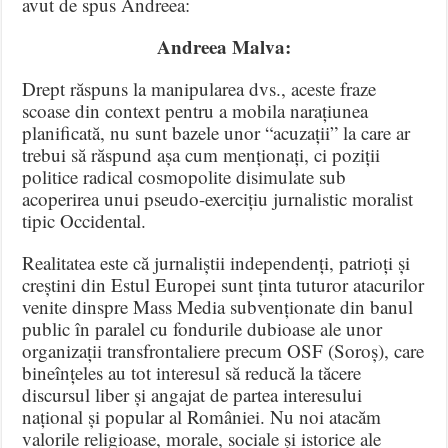
avut de spus Andreea:
Andreea Malva:
Drept răspuns la manipularea dvs., aceste fraze
scoase din context pentru a mobila narațiunea
planificată, nu sunt bazele unor “acuzații” la care ar
trebui să răspund așa cum menționați, ci poziții
politice radical cosmopolite disimulate sub
acoperirea unui pseudo-exercițiu jurnalistic moralist
tipic Occidental.
Realitatea este că jurnaliștii independenți, patrioți și
creștini din Estul Europei sunt ținta tuturor atacurilor
venite dinspre Mass Media subvenționate din banul
public în paralel cu fondurile dubioase ale unor
organizații transfrontaliere precum OSF (Soroș), care
bineînțeles au tot interesul să reducă la tăcere
discursul liber și angajat de partea interesului
național și popular al României. Nu noi atacăm
valorile religioase, morale, sociale și istorice ale