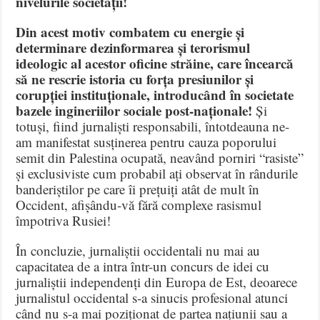
nivelurile societății!
Din acest motiv combatem cu energie și
determinare dezinformarea și terorismul
ideologic al acestor oficine străine, care încearcă
să ne rescrie istoria cu forța presiunilor și
corupției instituționale, introducând în societate
bazele ingineriilor sociale post-naționale!
Și
totuși, fiind jurnaliști responsabili, întotdeauna ne-
am manifestat susținerea pentru cauza poporului
semit din Palestina ocupată, neavând porniri “rasiste”
și exclusiviste cum probabil ați observat în rândurile
banderiștilor pe care îi prețuiți atât de mult în
Occident, afișându-vă fără complexe rasismul
împotriva Rusiei!
În concluzie, jurnaliștii occidentali nu mai au
capacitatea de a intra într-un concurs de idei cu
jurnaliștii independenți din Europa de Est, deoarece
jurnalistul occidental s-a sinucis profesional atunci
când nu s-a mai poziționat de partea națiunii sau a