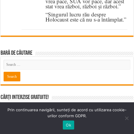
vrea pace, SUA vor pace, dar acest
stat vrea război, război și război.”
“Singurul lucru rău despre
Holocaust este că nu s-a întâmplat.”
BARĂ DE CĂUTARE
Cărți Interzise Gratuite!
incorectpolitic.com/carti
Prin continuarea navigării, sunteți de acord cu utilizarea cookie-
urilor conform GDPR.
Ok