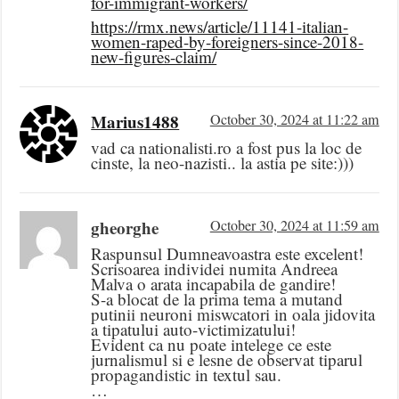
for-immigrant-workers/
https://rmx.news/article/11141-italian-
women-raped-by-foreigners-since-2018-
new-figures-claim/
Marius1488
October 30, 2024 at 11:22 am
vad ca nationalisti.ro a fost pus la loc de
cinste, la neo-nazisti.. la astia pe site:)))
gheorghe
October 30, 2024 at 11:59 am
Raspunsul Dumneavoastra este excelent!
Scrisoarea individei numita Andreea
Malva o arata incapabila de gandire!
S-a blocat de la prima tema a mutand
putinii neuroni miswcatori in oala jidovita
a tipatului auto-victimizatului!
Evident ca nu poate intelege ce este
jurnalismul si e lesne de observat tiparul
propagandistic in textul sau.
…