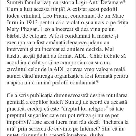
Sunteți familiarizați cu istoria Ligii Anti-Defamare?
Cum a luat aceasta ființă? A existat acest pedofil
iudeu criminal, Leo Frank, condamnat de un Mare
Juriu în 1913 pentru că a violat-o și a ucis-o pe fetița
Mary Phagan. Leo a încercat să dea vina pe un
bărbat de culoare. A fost condamnat la moarte și
execuția sa a fost amânată deoarece jidanii au
intervenit și au încercat să anuleze decizia. Mai
târziu, acești jidani au format ADL. Chiar trebuie să
acordăm credit și să ne comportăm ca și cum
cuvântul celor de la ADL ar avea vreo valoare reală
atunci când întreaga organizație a fost formată pentru
a apăra un criminal pedofil condamnat?
Ce a scris publicația dumneavoastră despre mutilarea
genitală a copiilor iudei? Sunteți de acord cu această
practică, credeți că este “dreptul lor religios” să taie
prepuțul sugarilor care nu pot refuza și nu se pot
împotrivi? Este acest lucru mai rău decât “incitarea la
ură” prin scrierea de cuvinte pe Internet? Știu că nu
puteți răspunde la această întrebare, slujba