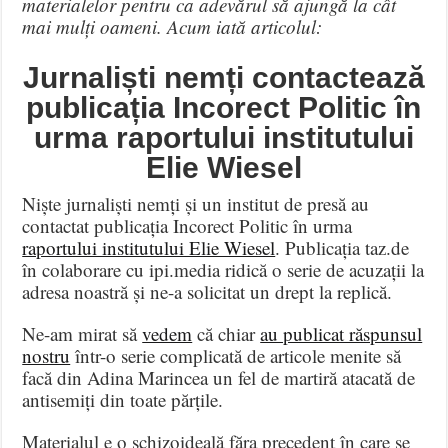
materialelor pentru ca adevărul să ajungă la cât
mai mulți oameni. Acum iată articolul:
Jurnaliști nemți contactează
publicația Incorect Politic în
urma raportului institutului
Elie Wiesel
Niște jurnaliști nemți și un institut de presă au
contactat publicația Incorect Politic în urma
raportului institutului Elie Wiesel
. Publicația taz.de
în colaborare cu ipi.media ridică o serie de acuzații la
adresa noastră și ne-a solicitat un drept la replică.
Ne-am mirat să
vedem
că chiar
au publicat răspunsul
nostru
într-o serie complicată de articole menite să
facă din Adina Marincea un fel de martiră atacată de
antisemiți din toate părțile.
Materialul e o schizoideală făra precedent în care se