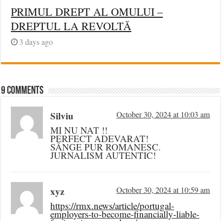
PRIMUL DREPT AL OMULUI –
DREPTUL LA REVOLTĂ
3 days ago
9 comments
Silviu
October 30, 2024 at 10:03 am
MI NU NAT !!
PERFECT ADEVARAT!
SÂNGE PUR ROMANESC.
JURNALISM AUTENTIC!
xyz
October 30, 2024 at 10:59 am
https://rmx.news/article/portugal-
employers-to-become-financially-liable-