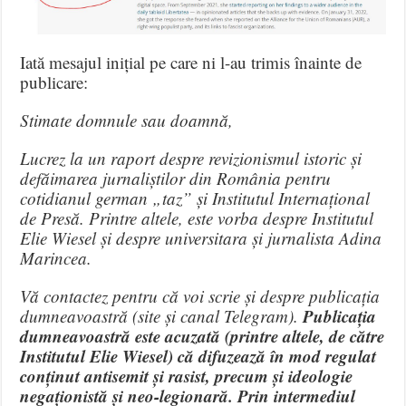
Iată mesajul inițial pe care ni l-au trimis înainte de
publicare:
Stimate domnule sau doamnă,
Lucrez la un raport despre revizionismul istoric și
defăimarea jurnaliștilor din România pentru
cotidianul german „taz” și Institutul Internațional
de Presă. Printre altele, este vorba despre Institutul
Elie Wiesel și despre universitara și jurnalista Adina
Marincea.
Vă contactez pentru că voi scrie și despre publicația
Publicația
dumneavoastră (site și canal Telegram).
dumneavoastră este acuzată (printre altele, de către
Institutul Elie Wiesel) că difuzează în mod regulat
conținut antisemit și rasist, precum și ideologie
negaționistă și neo-legionară.
Prin intermediul