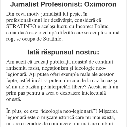
Jurnalist Profesionist: Oximoron
Din ceva motiv jurnaliștii lui pește, în
profesionalismul lor desăvârșit, consideră că
STRATINFO e același lucru cu Incorect Politic,
chiar dacă este o echipă diferită care se ocupă sau mă
rog, se ocupa de Stratinfo.
Iată răspunsul nostru:
Am auzit că acuzați publicația noastră de conținut
antisemit, rasist, negaționism și ideologie neo-
legionară. Ați putea oferi exemple reale ale acestor
fapte, astfel încât să putem discuta de la caz la caz și
să nu ne bazăm pe interpretări libere? Acesta ar fi un
prim pas pentru a avea o dezbatere intelectuală
onestă.
În plus, ce este “ideologia neo-legionară”? Mișcarea
legionară este o mișcare istorică care nu mai există,
nu are o ierarhie de conducere, nu mai are cuiburi