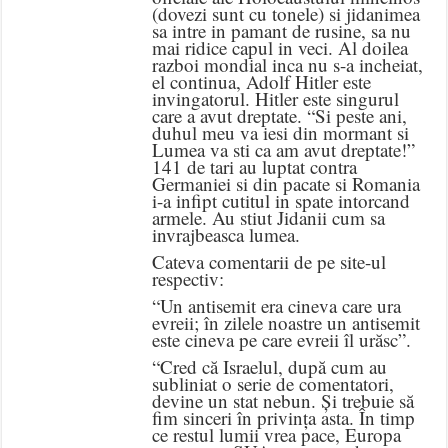
(dovezi sunt cu tonele) si jidanimea
sa intre in pamant de rusine, sa nu
mai ridice capul in veci. Al doilea
razboi mondial inca nu s-a incheiat,
el continua, Adolf Hitler este
invingatorul. Hitler este singurul
care a avut dreptate. “Si peste ani,
duhul meu va iesi din mormant si
Lumea va sti ca am avut dreptate!”
141 de tari au luptat contra
Germaniei si din pacate si Romania
i-a infipt cutitul in spate intorcand
armele. Au stiut Jidanii cum sa
invrajbeasca lumea.
Cateva comentarii de pe site-ul
respectiv:
“Un antisemit era cineva care ura
evreii; în zilele noastre un antisemit
este cineva pe care evreii îl urăsc”.
“Cred că Israelul, după cum au
subliniat o serie de comentatori,
devine un stat nebun. Și trebuie să
fim sinceri în privința asta. În timp
ce restul lumii vrea pace, Europa