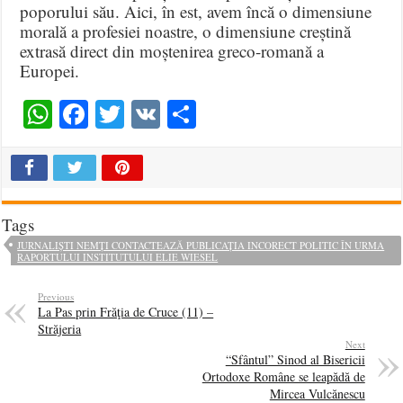
poporului său. Aici, în est, avem încă o dimensiune
morală a profesiei noastre, o dimensiune creștină
extrasă direct din moștenirea greco-romană a
Europei.
WhatsApp
Facebook
Twitter
VK
Share
Tags
JURNALIȘTI NEMȚI CONTACTEAZĂ PUBLICAȚIA INCORECT POLITIC ÎN URMA
RAPORTULUI INSTITUTULUI ELIE WIESEL
Previous
La Pas prin Frăţia de Cruce (11) –
Străjeria
Next
“Sfântul” Sinod al Bisericii
Ortodoxe Române se leapădă de
Mircea Vulcănescu