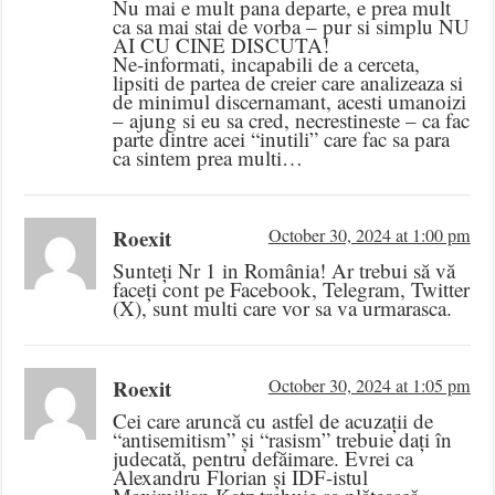
Nu mai e mult pana departe, e prea mult
ca sa mai stai de vorba – pur si simplu NU
AI CU CINE DISCUTA!
Ne-informati, incapabili de a cerceta,
lipsiti de partea de creier care analizeaza si
de minimul discernamant, acesti umanoizi
– ajung si eu sa cred, necrestineste – ca fac
parte dintre acei “inutili” care fac sa para
ca sintem prea multi…
Roexit
October 30, 2024 at 1:00 pm
Sunteți Nr 1 in România! Ar trebui să vă
faceți cont pe Facebook, Telegram, Twitter
(X), sunt multi care vor sa va urmarasca.
Roexit
October 30, 2024 at 1:05 pm
Cei care aruncă cu astfel de acuzații de
“antisemitism” și “rasism” trebuie dați în
judecată, pentru defăimare. Evrei ca
Alexandru Florian și IDF-istul