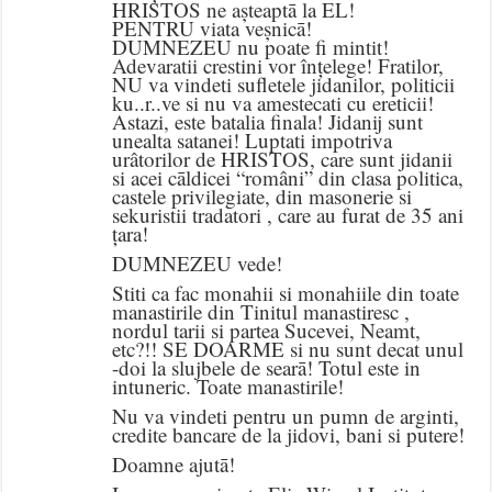
HRISTOS ne așteaptā la EL!
PENTRU viata veșnicā!
DUMNEZEU nu poate fi mintit!
Adevaratii crestini vor înțelege! Fratilor,
NU va vindeti sufletele jidanilor, politicii
ku..r..ve si nu va amestecati cu ereticii!
Astazi, este batalia finala! Jidanij sunt
unealta satanei! Luptati impotriva
urâtorilor de HRISTOS, care sunt jidanii
si acei cāldicei “români” din clasa politica,
castele privilegiate, din masonerie si
sekuristii tradatori , care au furat de 35 ani
țara!
DUMNEZEU vede!
Stiti ca fac monahii si monahiile din toate
manastirile din Tinitul manastiresc ,
nordul tarii si partea Sucevei, Neamt,
etc?!! SE DOARME si nu sunt decat unul
-doi la slujbele de searā! Totul este in
intuneric. Toate manastirile!
Nu va vindeti pentru un pumn de arginti,
credite bancare de la jidovi, bani si putere!
Doamne ajutā!