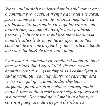
Viața unui jurnalist independent în anul curent este
o continuă provocare. A menține activ un site curat,
fără reclame și o echipă de voluntari neplătiți, cu
problemele lor personale, cu viața lor care are un
anumit ritm, determină apariția unor probleme
precum zile în care nu se publică mare lucru (așa
numitele articole de umplutură), lipsa unui flux
constant de articole originale și unele
articole ținute
la sertar din lipsă de timp, apoi uitate.
Cam așa s-a întâmplat cu următorul material, ținut
la sertar încă din August 2024, de care ne-am
amintit recent și am găsit timpul să-l cosmetizăm și
să-l lansăm. Știu că mulți dintre voi care citiți asta
vreți să ne ajutați cu donații, dar chestiunea
sprijinului financiar prin mijloace convenționale
implică prea multe riscuri pentru siguranța voastră
și a noastră. Deocamdată cel mai bun ajutor pe
care ni-l puteți acorda este prin distribuirea