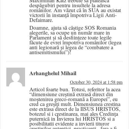
Maximilian Katz trebuie sa plătească
despăgubiri pentru insultele la adresa
românilor. Am văzut că în SUA au existat
victorii în instanță împotriva Ligii Anti-
Defaimare.
Doamne, ajuta să câștige SOS Romania
alegerile, sa ocupe un număr mare in
Parlament și să desființeze toate legile
făcute de evrei împotriva românilor (legea
anti legionară și legea de “combatere a
antisemitismului”)!
Arhanghelul Mihail
October 30, 2024 at 1:58 pm
Articol foarte bun. Totusi, referitor la acea
“dimensiune creștină extrasă direct din
moștenirea greco-romană a Europei”, eu
cred ca greșiți mult. Dimensiunea crestina
este extrasa direct de la IISUS HRISTOS,
botezul si i crestinarea, mai ales Credința
puternicā in Învierea lui HRISTOS si a
posibilitatii evidente a invierii tituror
creștinilor autentici, practicanți , fara a fi