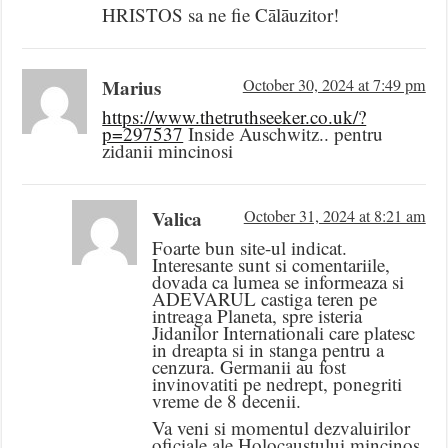
HRISTOS sa ne fie Cālāuzitor!
Marius
October 30, 2024 at 7:49 pm
https://www.thetruthseeker.co.uk/?
p=297537
Inside Auschwitz.. pentru
zidanii mincinosi
Valica
October 31, 2024 at 8:21 am
Foarte bun site-ul indicat.
Interesante sunt si comentariile,
dovada ca lumea se informeaza si
ADEVARUL castiga teren pe
intreaga Planeta, spre isteria
Jidanilor Internationali care platesc
in dreapta si in stanga pentru a
cenzura. Germanii au fost
invinovatiti pe nedrept, ponegriti
vreme de 8 decenii.
Va veni si momentul dezvaluirilor
oficiale ale Holocaustului mincinos