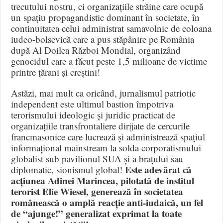
trecutului nostru, ci organizațiile străine care ocupă
un spațiu propagandistic dominant în societate, în
continuitatea celui administrat samavolnic de coloana
iudeo-bolsevică care a pus stăpânire pe România
după Al Doilea Război Mondial, organizând
genocidul care a făcut peste 1,5 milioane de victime
printre țărani și creștini!
Astăzi, mai mult ca oricând, jurnalismul patriotic
independent este ultimul bastion împotriva
terorismului ideologic și juridic practicat de
organizațiile transfrontaliere dirijate de cercurile
francmasonice care lucrează și administrează spațiul
informațional mainstream la solda corporatismului
globalist sub pavilionul SUA și a brațului sau
Este adevărat că
diplomatic, sionismul global!
acțiunea Adinei Marincea, pilotată de institul
terorist Elie Wiesel, generează în societatea
românească o amplă reacție anti-iudaică, un fel
de “ajunge!” generalizat exprimat la toate