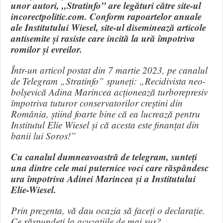
unor autori, ,,Stratinfo” are legături către site-ul
incorectpolitic.com. Conform rapoartelor anuale
ale Institutului Wiesel, site-ul diseminează articole
antisemite și rasiste care incită la ură împotriva
romilor și evreilor.
Într-un articol postat din 7 martie 2023, pe canalul
de Telegram „Stratinfo” spuneți: „Recidivista neo-
bolșevică Adina Marincea acționează turborepresiv
împotriva tuturor conservatorilor creștini din
România, știind foarte bine că ea lucrează pentru
Institutul Elie Wiesel și că acesta este finanțat din
banii lui Soros!”
Cu canalul dumneavoastră de telegram, sunteți
una dintre cele mai puternice voci care răspândesc
ura împotriva Adinei Marincea și a Institutului
Elie-Wiesel.
Prin prezenta, vă dau ocazia să faceți o declarație.
Ce răspundeți la acuzațiile de mai sus?