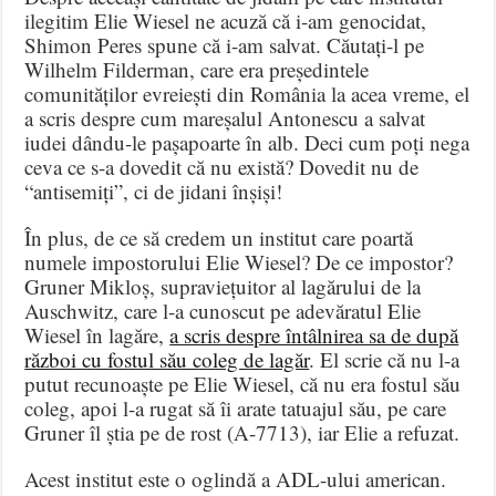
ilegitim Elie Wiesel ne acuză că i-am genocidat,
Shimon Peres spune că i-am salvat. Căutați-l pe
Wilhelm Filderman, care era președintele
comunităților evreiești din România la acea vreme, el
a scris despre cum mareșalul Antonescu a salvat
iudei dându-le pașapoarte în alb. Deci cum poți nega
ceva ce s-a dovedit că nu există? Dovedit nu de
“antisemiți”, ci de jidani înșiși!
În plus, de ce să credem un institut care poartă
numele impostorului Elie Wiesel? De ce impostor?
Gruner Mikloș, supraviețuitor al lagărului de la
Auschwitz, care l-a cunoscut pe adevăratul Elie
Wiesel în lagăre,
a scris despre întâlnirea sa de după
război cu fostul său coleg de lagăr
. El scrie că nu l-a
putut recunoaște pe Elie Wiesel, că nu era fostul său
coleg, apoi l-a rugat să îi arate tatuajul său, pe care
Gruner îl știa pe de rost (A-7713), iar Elie a refuzat.
Acest institut este o oglindă a ADL-ului american.