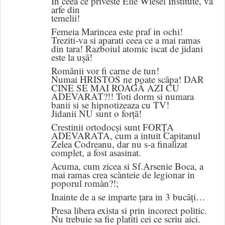
In ceea ce priveste Elie Wiesel Institute, va
arfe din
temelii!
Femeia Marincea este praf in ochi!
Treziti-va si aparati ceea ce a mai ramas
din tara! Razboiul atomic iscat de jidani
este la ușā!
Românii vor fi carne de tun!
Numai HRISTOS ne poate scāpa! DAR
CINE SE MAI ROAGĀ AZI CU
ADEVARAT?!! Toti dorm si numara
banii si se hipnotizeaza cu TV!
Jidanii NU sunt o forțā!
Crestinii ortodocși sunt FORȚA
ADEVARATA, cum a intuit Capitanul
Zelea Codreanu, dar nu s-a finalizat
complet, a fost asasinat.
Acuma, cum zicea si Sf.Arsenie Boca, a
mai ramas crea scànteie de legionar in
poporul romàn?!;
Inainte de a se imparte țara in 3 bucāți…
Presa libera exista si prin incorect politic.
Nu trebuie sa fie platiti cei ce scriu aici.