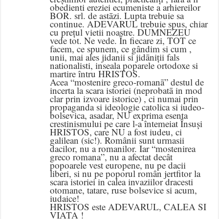
obedienti ereziei ecumeniste a arhiereilor
BOR. srl. de astāzi. Lupta trebuie sa
continue. ADEVARUL trebuie spus, chiar
cu prețul vietii noastre. DUMNEZEU
vede tot. Ne vede. Īn fiecare zi, TOT ce
facem, ce spunem, ce gândim si cum ,
unii, mai ales jidanii si jidāniții fals
nationalisti, inseala poparele ortodoxe si
martire întru HRISTOS.
Acea “mostenire greco-romanā” destul de
incerta la scara istoriei (neprobatā in mod
clar prin izvoare istorice) , ci numai prin
propaganda si ideologie catolica si iudeo-
bolsevica, asadar, NU exprima esenta
crestinismului pe care l-a întemeiat Însuși
HRISTOS, care NU a fost iudeu, ci
galilean (sic!). Românii sunt urmasii
dacilor, nu a romanilor. Iar “mostenirea
greco romana”, nu a afectat decât
popoarele vest europene, nu pe dacii
liberi, si nu pe poporul român jertfitor la
scara istoriei in calea invaziilor dracesti
otomane, tatare, ruse bolsevice si acum,
iudaice!
HRISTOS este ADEVARUL, CALEA SI
VIAȚA !