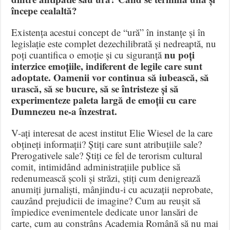
începe cealaltă?
Existența acestui concept de “ură” în instanțe și în
legislație este complet dezechilibrată și nedreaptă, nu
nu poți
poți cuantifica o emoție și cu siguranță
interzice emoțiile, indiferent de legile care sunt
adoptate. Oamenii vor continua să iubească, să
urască, să se bucure, să se întristeze și să
experimenteze paleta largă de emoții cu care
Dumnezeu ne-a înzestrat.
V-ați interesat de acest institut Elie Wiesel de la care
obțineți informații? Știți care sunt atribuțiile sale?
Prerogativele sale? Știți ce fel de terorism cultural
comit, intimidând administrațiile publice să
redenumească școli și străzi, știți cum denigrează
anumiți jurnaliști, mânjindu-i cu acuzații neprobate,
cauzând prejudicii de imagine? Cum au reușit să
împiedice evenimentele dedicate unor lansări de
carte, cum au constrâns Academia Română să nu mai