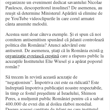
organizeze un eveniment dedicat savantului Nicolae
Paulescu, descoperitorul insulinei? De asemenea, au
reușit să determine Ministerul Apărării să elimine de
pe YouTube videoclipurile în care corul armatei
cânta anumite melodii.
Acestea sunt doar câteva exemple. Și ei spun că noi
comitem antisemitism spunând că jidanii controlează
politica din România? Atunci adevărul este
antisemit. De asemenea, știați că în România există
o
organizație evreiască creștină
care a răspuns public la
acuzațiile Institutului Elie Wiesel și a apărat poporul
român?
Să trecem în revistă această acuzație de
“negaționism”. Împotriva cui este ea ridicată? Este
îndreptată împotriva publicației noastre respectabile,
în timp ce fostul președinte al Israelului, Shimon
Peres, a mulțumit public României pentru că a salvat
400.000 de evrei din al doilea război mondial.
Despre aceeași cantitate de jidani pe care institutul