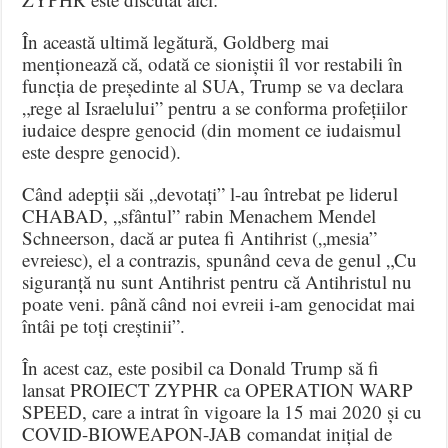
În această ultimă legătură, Goldberg mai
menționează că, odată ce sioniștii îl vor restabili în
funcția de președinte al SUA, Trump se va declara
„rege al Israelului” pentru a se conforma profețiilor
iudaice despre genocid (din moment ce iudaismul
este despre genocid).
Când adepții săi „devotați” l-au întrebat pe liderul
CHABAD, „sfântul” rabin Menachem Mendel
Schneerson, dacă ar putea fi Antihrist („mesia”
evreiesc), el a contrazis, spunând ceva de genul „Cu
siguranță nu sunt Antihrist pentru că Antihristul nu
poate veni. până când noi evreii i-am genocidat mai
întâi pe toți creștinii”.
În acest caz, este posibil ca Donald Trump să fi
lansat PROIECT ZYPHR ca OPERATION WARP
SPEED, care a intrat în vigoare la 15 mai 2020 și cu
COVID-BIOWEAPON-JAB comandat inițial de