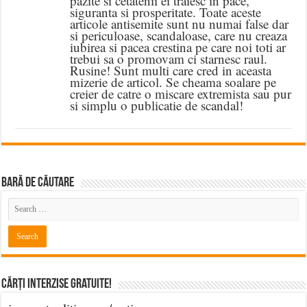
pazite si cetatenii ei traiesc in pace,
siguranta si prosperitate. Toate aceste
articole antisemite sunt nu numai false dar
si periculoase, scandaloase, care nu creaza
iubirea si pacea crestina pe care noi toti ar
trebui sa o promovam ci starnesc raul.
Rusine! Sunt multi care cred in aceasta
mizerie de articol. Se cheama soalare pe
creier de catre o miscare extremista sau pur
si simplu o publicatie de scandal!
BARĂ DE CĂUTARE
Cărți Interzise Gratuite!