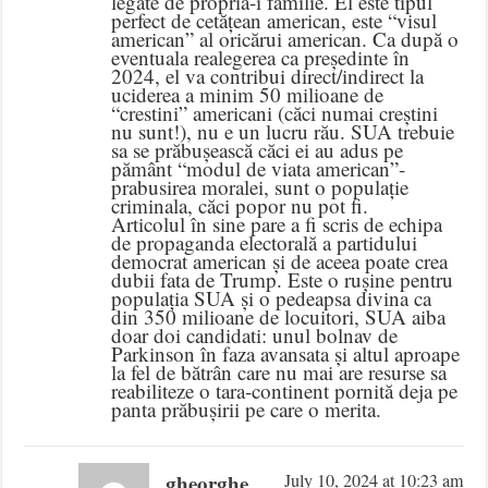
legate de propria-i familie. El este tipul
perfect de cetățean american, este “visul
american” al oricărui american. Ca după o
eventuala realegerea ca președinte în
2024, el va contribui direct/indirect la
uciderea a minim 50 milioane de
“crestini” americani (căci numai creștini
nu sunt!), nu e un lucru rău. SUA trebuie
sa se prăbușească căci ei au adus pe
pământ “modul de viata american”-
prabusirea moralei, sunt o populație
criminala, căci popor nu pot fi.
Articolul în sine pare a fi scris de echipa
de propaganda electorală a partidului
democrat american și de aceea poate crea
dubii fata de Trump. Este o rușine pentru
populația SUA și o pedeapsa divina ca
din 350 milioane de locuitori, SUA aiba
doar doi candidati: unul bolnav de
Parkinson în faza avansata și altul aproape
la fel de bătrân care nu mai are resurse sa
reabiliteze o tara-continent pornită deja pe
panta prăbușirii pe care o merita.
gheorghe
July 10, 2024 at 10:23 am