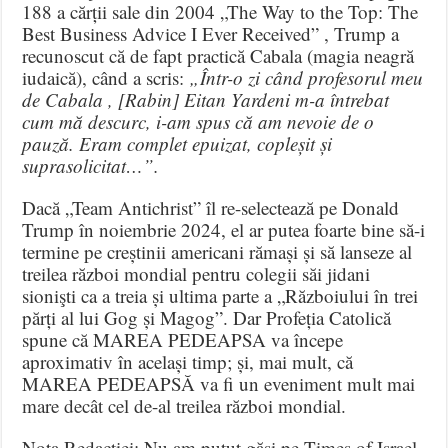
188 a cărții sale din 2004 „The Way to the Top: The
Best Business Advice I Ever Received” , Trump a
recunoscut că de fapt practică Cabala (magia neagră
iudaică), când a scris:
„Într-o zi când profesorul meu
de Cabala , [Rabin] Eitan Yardeni m-a întrebat
cum mă descurc, i-am spus că am nevoie de o
pauză. Eram complet epuizat, copleșit și
suprasolicitat…”.
Dacă „Team Antichrist” îl re-selectează pe Donald
Trump în noiembrie 2024, el ar putea foarte bine să-i
termine pe creștinii americani rămași și să lanseze al
treilea război mondial pentru colegii săi jidani
sionişti ca a treia și ultima parte a „Războiului în trei
părți al lui Gog și Magog”. Dar Profeția Catolică
spune că MAREA PEDEAPSA va începe
aproximativ în același timp; și, mai mult, că
MAREA PEDEAPSĂ va fi un eveniment mult mai
mare decât cel de-al treilea război mondial.
Nota Redacției: Nu am putut găsi pe Times of Israel