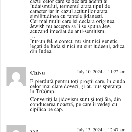
cazul celor care se declara adepti ai
Iudaismului, termenul arata tipul de
caracter iar in cazul actiunilor arata
similitudinea cu faptele jidanesti.
Cei mai multi care isi declara originea
Jewish nu accepta sa li se spuna Jew,
acuzand imediat de anti-semitism.
…
Intr-un fel, e corect: nu sint nici genetic
legati de Iuda si nici nu sint iudeeni, adica
din Iudea.
Chivu
July 10, 2024 at 11:22 am
E pierdută pentru toţi proştii care, în ciuda
celor mai clare dovezi, şi-au pus speranţa
în Tr(a)mp.
Convertiţi la jidovism sunt şi toţi ăia, din
conducerea noastră, pe care îi vedeţi cu
cipilica pe cap.
xyz
July 13, 2024 at 12:47 am