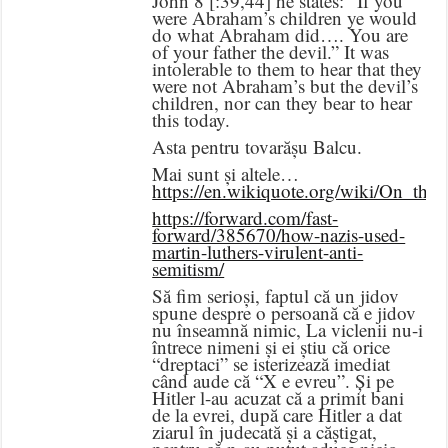
John 8 [:39,44] he states: “If you
were Abraham’s children ye would
do what Abraham did…. You are
of your father the devil.” It was
intolerable to them to hear that they
were not Abraham’s but the devil’s
children, nor can they bear to hear
this today.
Asta pentru tovarășu Balcu.
Mai sunt și altele…
https://en.wikiquote.org/wiki/On_the
https://forward.com/fast-
forward/385670/how-nazis-used-
martin-luthers-virulent-anti-
semitism/
Să fim serioși, faptul că un jidov
spune despre o persoană că e jidov
nu înseamnă nimic, La viclenii nu-i
întrece nimeni și ei știu că orice
“dreptaci” se isterizează imediat
când aude că “X e evreu”. Și pe
Hitler l-au acuzat că a primit bani
de la evrei, după care Hitler a dat
ziarul în judecată și a căștigat,