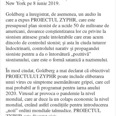
New York pe 8 iunie 2019.
Goldberg a înregistrat, de asemenea, un audio în
care a expus PROIECTUL ZYPHR, care este
presupusul plan sionist de a ucide 50 de milioane de
americani, deoarece conștientizarea lor cu privire la
sionism atinsese grade intolerabile care erau acum
dincolo de controlul sionist; și asta în ciuda tuturor
îndoctrinarii, controlului narativ și propagandei
sioniste pentru a da o întorsătură „pozitivă”
sionismului, care este o formă satanică a nazismului.
În mod ciudat, Goldberg a mai declarat că obiectivul
PROIECTULUI ZYPHR poate include eliberarea
unui virus cu simptome asemănătoare gripei, care cel
mai probabil ar fi programat pentru iarna anului
2020. Virusul ar provoca o pandemie la nivel
mondial, care ar duce la un colaps economic la nivel
mondial, creând astfel condițiile pentru introducerea
„noii” ordini mondiale talmudice. PROIECTUL
ZYPHR este discutat aici: