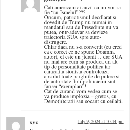
Cati americani ai auzit ca nu vor sa
fie “cu Israelul”???
Oricum, patriotismul decdlarat si
dovedit de Trump nu numai in
mandatul sau de Presedinte nu va
putea, ontr-adevar sa devieze
traiectoria SUA spre auto-
distrugere.
Chiar daca nu s-a convertit (eu cred
ca e corect ce ne spune Doamna
autor), el este un jidanit… dar SUA
nu mai are cum sa produca un alt
tip de personalitate politica iar
caracatita sionista controleaza
absolut toate parghiile de putere si
de autoritate; toti politicienii sint
farisei “exemplari”!
Cat de curand vom vedea cum se
va produce implozia – gretos, cu
Demo(n)cratii sau socant cu ceilalti.
xyz
July 9, 2024 at 10:44 pm