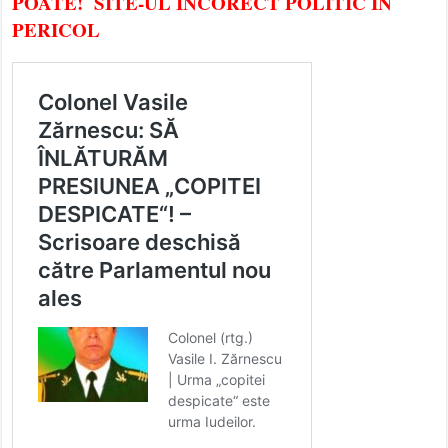
POATE! SITE-UL INCORECT POLITIC ÎN
PERICOL