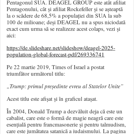
Pentagonul SUA. DEAGEL GROUP este atât afiliat
Pentagonului, cât și afiliat Rockefeller și se așteaptă
la o scădere de 68,5% a populației din SUA la sub
100 de milioane; deși DEAGEL nu a spus niciodată
exact cum urma să se realizeze acest colaps, vezi și
aici:
https://de.slideshare.net/slideshow/deagel-2025-
population-global-forecast-pdf/269336741
Pe 22 martie 2019, Times of Israel a postat
triumfător următorul titlu:
„Trump: primul președinte evreu al Statelor Unite”
Acest titlu este afișat și în graficul atașat.
În 2004, Donald Trump a dezvăluit deja că este un
cabalist, care este o formă de magie neagră care este
esențială pentru francmasonerie și pentru talmudism,
care este jumătatea satanică a iudaismului. La pagina