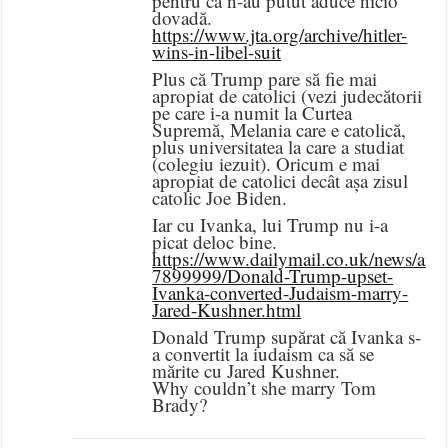
pentru că n-au putut aduce nicio
dovadă.
https://www.jta.org/archive/hitler-
wins-in-libel-suit
Plus că Trump pare să fie mai
apropiat de catolici (vezi judecătorii
pe care i-a numit la Curtea
Supremă, Melania care e catolică,
plus universitatea la care a studiat
(colegiu iezuit). Oricum e mai
apropiat de catolici decât așa zisul
catolic Joe Biden.
Iar cu Ivanka, lui Trump nu i-a
picat deloc bine.
https://www.dailymail.co.uk/news/artic
7899999/Donald-Trump-upset-
Ivanka-converted-Judaism-marry-
Jared-Kushner.html
Donald Trump supărat că Ivanka s-
a convertit la iudaism ca să se
mărite cu Jared Kushner.
Why couldn’t she marry Tom
Brady?