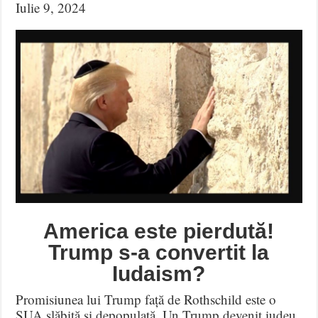
Iulie 9, 2024
America este pierdută!
Trump s-a convertit la
Iudaism?
Promisiunea lui Trump față de Rothschild este o
SUA slăbită și depopulată. Un Trump devenit iudeu