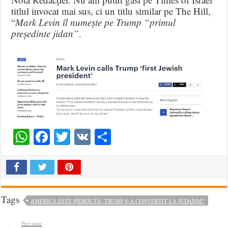
titlul invocat mai sus, ci un titlu similar pe The Hill,
“
Mark Levin îl numește pe Trump “primul
președinte jidan”
.
WhatsApp
Facebook
Twitter
VK
Share
Tags
AMERICA ESTE PIERDUTĂ! TRUMP S-A CONVERTIT LA IUDAISM?
Previous