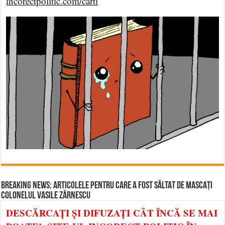
incorectpolitic.com/carti
BREAKING NEWS: ARTICOLELE PENTRU CARE A FOST SĂLTAT DE MASCAȚI
COLONELUL VASILE ZĂRNESCU
DESCĂRCAȚI ȘI DIFUZAȚI CÂT ÎNCĂ SE MAI