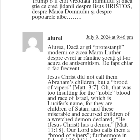
Trump o fi citit vreodată Talmudul și dacă
știe ce cred jidanii despre Iisus HRISTOS,
despre Maica Domnului și despre
popoarele albe……..
aiurel
July 9, 2024 at 9:46 pm
Aiurea, Dacă ar ști “protestanții”
moderni ce zicea Martn Luther
despre evrei ar rămâne șocați și l-ar
acuza de antisemitism. De fapt chiar
o fac frecvent.
Jesus Christ did not call them
Abraham’s children, but a “brood
of vipers” [Matt. 3:7]. Oh, that was
too insulting for the “noble” blood
and race of Israel, which is
Lucifer’s name, for they are
children of Satan; and these
miserable and accursed children of
a wretched demon declared, “He
(Jesus Christ) has a demon” [Matt
11:18]. Our Lord also calls them a
“brood of vipers”; furthermore in