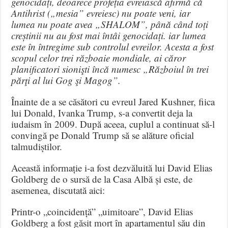
genocidați, deoarece profeția evreiască afirmă că
Antihrist („mesia” evreiesc) nu poate veni, iar
lumea nu poate avea „SHALOM”, până când toți
creștinii nu au fost mai întâi genocidați. iar lumea
este în întregime sub controlul evreilor. Acesta a fost
scopul celor trei războaie mondiale, ai căror
planificatori sionişti încă numesc „Războiul în trei
părţi al lui Gog şi Magog”.
Înainte de a se căsători cu evreul Jared Kushner, fiica
lui Donald, Ivanka Trump, s-a convertit deja la
iudaism în 2009. După aceea, cuplul a continuat să-l
convingă pe Donald Trump să se alăture oficial
talmudiștilor.
Această informație i-a fost dezvăluită lui David Elias
Goldberg de o sursă de la Casa Albă și este, de
asemenea, discutată aici:
Printr-o „coincidență” „uimitoare”, David Elias
Goldberg a fost găsit mort în apartamentul său din