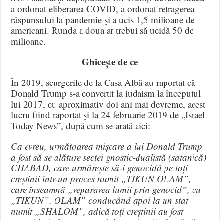
a ordonat eliberarea COVID, a ordonat retragerea
răspunsului la pandemie și a ucis 1,5 milioane de
americani. Runda a doua ar trebui să ucidă 50 de
milioane.
Ghicește de ce
În 2019, scurgerile de la Casa Albă au raportat că
Donald Trump s-a convertit la iudaism la începutul
lui 2017, cu aproximativ doi ani mai devreme, acest
lucru fiind raportat și la 24 februarie 2019 de „Israel
Today News”, după cum se arată aici:
Ca evreu, următoarea mișcare a lui Donald Trump
a fost să se alăture sectei gnostic-dualistă (satanică)
CHABAD, care urmărește să-i genocidă pe toți
creștinii într-un proces numit „TIKUN OLAM”,
care înseamnă „repararea lumii prin genocid”, cu
„TIKUN”. OLAM” conducând apoi la un stat
numit „SHALOM”, adică toți creștinii au fost