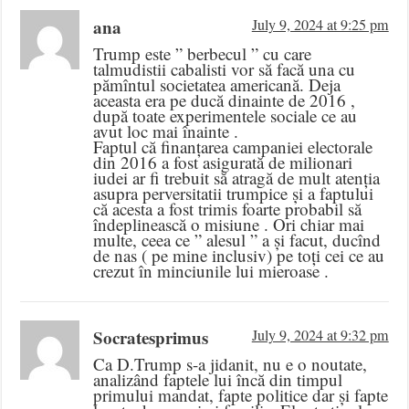
ana
July 9, 2024 at 9:25 pm
Trump este ” berbecul ” cu care
talmudistii cabalisti vor să facă una cu
pămîntul societatea americană. Deja
aceasta era pe ducă dinainte de 2016 ,
după toate experimentele sociale ce au
avut loc mai înainte .
Faptul că finanțarea campaniei electorale
din 2016 a fost asigurată de milionari
iudei ar fi trebuit să atragă de mult atenția
asupra perversitatii trumpice și a faptului
că acesta a fost trimis foarte probabil să
îndeplinească o misiune . Ori chiar mai
multe, ceea ce ” alesul ” a și facut, ducînd
de nas ( pe mine inclusiv) pe toți cei ce au
crezut în minciunile lui mieroase .
Socratesprimus
July 9, 2024 at 9:32 pm
Ca D.Trump s-a jidanit, nu e o noutate,
analizând faptele lui încă din timpul
primului mandat, fapte politice dar și fapte