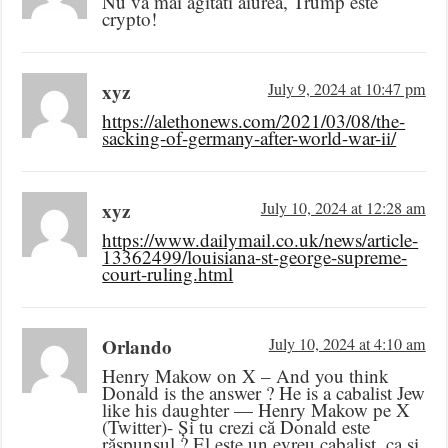
Nu va mai agitati aiurea, Trump este
crypto!
xyz
July 9, 2024 at 10:47 pm
https://alethonews.com/2021/03/08/the-
sacking-of-germany-after-world-war-ii/
xyz
July 10, 2024 at 12:28 am
https://www.dailymail.co.uk/news/article-
13362499/louisiana-st-george-supreme-
court-ruling.html
Orlando
July 10, 2024 at 4:10 am
Henry Makow on X – And you think
Donald is the answer ? He is a cabalist Jew
like his daughter — Henry Makow pe X
(Twitter)- Și tu crezi că Donald este
răspunsul ? El este un evreu cabalist, ca și