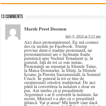
13 comments
Marele Preot Deceneu
July 9, 2024 at 5:23 pm
Aici duce protestantismul. Eu mă contrez
des cu sectele pe Facebook. Trump
provine dintr-o tradiție protestantă, iar
protestantismul are o înclinație foarte
puternică spre Vechiul Testament și, în
general, față de tot ce este iudaic.
Protestanții au renunțat la Sfintele Taine,
la Maica Domnului, la Sfinți, la Sfintele
Icoane, la Preotia Sacramentală, la Semnul
Crucii. În general la tot ce tine de
creștinismul ortodox tradițional. De aici
până la convertirea la iudaism e doar un
pas. Am inteles că și președintele
Argentinei s-ar fi convertit la iudaism. Iar
recent, Mexicul s-a ales cu o președintă
jidancă. Vai și amar! Mă întreb oare dacă