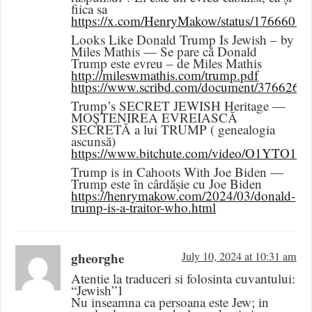
fiica sa
https://x.com/HenryMakow/status/1766601
Looks Like Donald Trump Is Jewish – by
Miles Mathis — Se pare că Donald
Trump este evreu – de Miles Mathis
http://mileswmathis.com/trump.pdf
https://www.scribd.com/document/3766262
Trump’s SECRET JEWISH Heritage —
MOȘTENIREA EVREIASCĂ
SECRETĂ a lui TRUMP ( genealogia
ascunsă)
https://www.bitchute.com/video/O1YTO1K
Trump is in Cahoots With Joe Biden —
Trump este în cârdășie cu Joe Biden
https://henrymakow.com/2024/03/donald-
trump-is-a-traitor-who.html
gheorghe
July 10, 2024 at 10:31 am
Atentie la traduceri si folosinta cuvantului:
“Jewish”1
Nu inseamna ca persoana este Jew; in