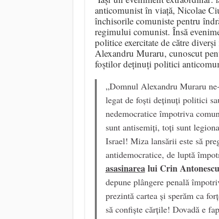
anticomunist în viață, Nicolae Ciur
închisorile comuniste pentru îndră
regimului comunist. Însă evenimen
politice exercitate de către diver
Alexandru Muraru, cunoscut pent
foștilor deținuți politici anticomun
„Domnul Alexandru Muraru ne-a d
legat de foști deținuți politici s
nedemocratice împotriva comuni
sunt antisemiți, toți sunt legiona
Israel! Miza lansării este să pre
antidemocratice, de luptă împot
asasinarea
lui Crin Antonescu 
depune plângere penală împotri
prezintă cartea și sperăm ca forțe
să confiște cărțile! Dovadă e fap