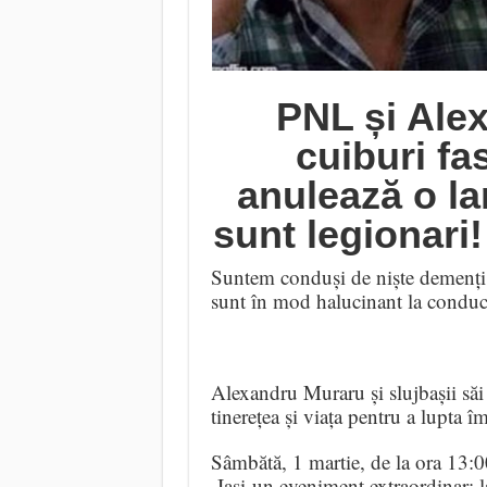
PNL și Ale
cuiburi fas
anulează o la
sunt legionari!
Suntem conduși de niște demenți ca
sunt în mod halucinant la conduce
Alexandru Muraru și slujbașii săi 
tinerețea și viața pentru a lupta
Sâmbătă, 1 martie, de la ora 13:0
Iași
un eveniment extraordinar: la