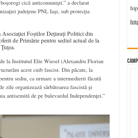
boșorogi cică anticomuniști.” a declarat
hip
izației județene PNL Iași, sub protecția
htt
Asociației Foștilor Deținuți Politici din
oferit de Primărie pentru sediul actual de la
 Țuțea.
e la Institutul Elie Wiesel (Alexandru Florian
CAMP
ructurăm acest cuib fascist. Din păcate, la
 pentru sediu, ca urmare a intermedierii făcută
de zile organizează sărbătoarea fascistă și
tuia antisemită de pe bulevardul Independenței.”