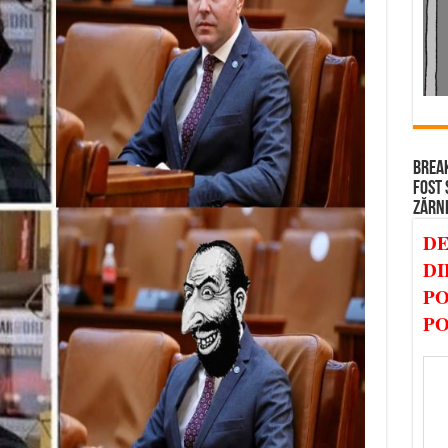
BREAK
FOST 
ZĂRN
DE
DI
PO
PO