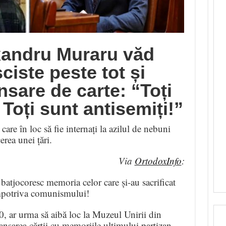
xandru Muraru văd
ciste peste tot și
nsare de carte: “Toți
 Toți sunt antisemiți!”
re în loc să fie internați la azilul de nebuni
rea unei țări.
Via
OrtodoxInfo
:
batjocoresc memoria celor care și-au sacrificat
 împotriva comunismului!
0, ar urma să aibă loc la Muzeul Unirii din
nsarea cărții cu memoriile ultimului partizan