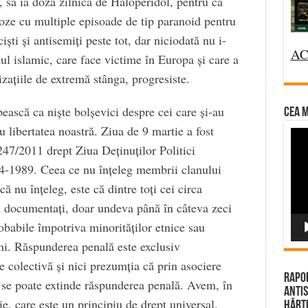
 să ia doza zilnică de Haloperidol, pentru că
hoze cu multiple episoade de tip paranoid pentru
ti și antisemiți peste tot, dar niciodată nu i-
AC
ul islamic, care face victime în Europa și care a
izațiile de extremă stânga, progresiste.
bească ca niște bolșevici despre cei care și-au
CEA M
ru libertatea noastră. Ziua de 9 martie a fost
Vi
 247/2011 drept Ziua Deținuților Politici
Pla
4-1989. Ceea ce nu înțeleg membrii clanului
ă nu înțeleg, este că dintre toți cei circa
ci documentați, doar undeva până în câteva zeci
robabile împotriva minorităților etnice sau
ni. Răspunderea penală este exclusiv
e colectivă și nici prezumția că prin asociere
Rapor
e se poate extinde răspunderea penală. Avem, în
Antis
, care este un principiu de drept universal.
Hărțu