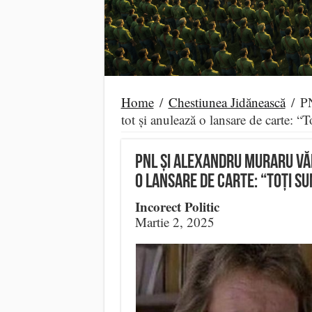
Home
/
Chestiunea Jidănească
/
PN
tot și anulează o lansare de carte: “T
PNL și Alexandru Muraru văd
o lansare de carte: “Toți su
Incorect Politic
Martie 2, 2025