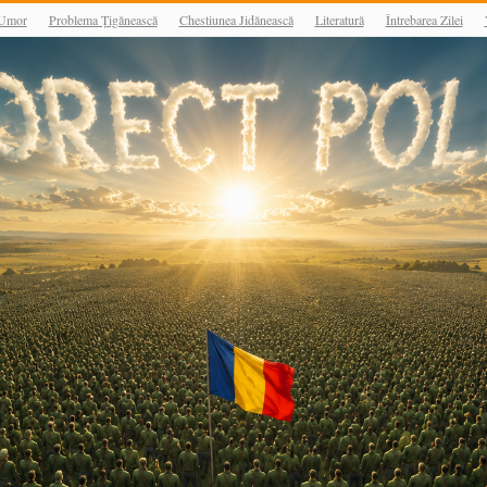
Umor
Problema Țigănească
Chestiunea Jidănească
Literatură
Întrebarea Zilei