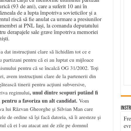
ică (93 de ani), care a suferit 10 ani în
zneala de a lupta împotriva sovieticilor și a
tul riscă să fie anulat ca urmare a presiunilor
și membri ai PNL Iași, la comanda deputatului
ru derapajele sale grave împotriva memoriei
iști.
at instrucțiuni clare să lichidăm tot ce e
au partizani pentru că ei au luptat cu mijloace
smului pentru că se încalcă OG 31/2002. Toți
ri, avem instrucțiuni clare de la partenerii din
gătească tinerii pentru acțiuni subversive,
, unul dintre scopuri putând fi
riva regimului
pentru a favoriza un alt candidat.
Vom
INSTR
va lui Răzvan Gheorghe și Silvian Man care
le de ordine să își facă datoria, să îi aresteze și
Fre
tul că ei l-au atacat ani de zile pe domnul
evr