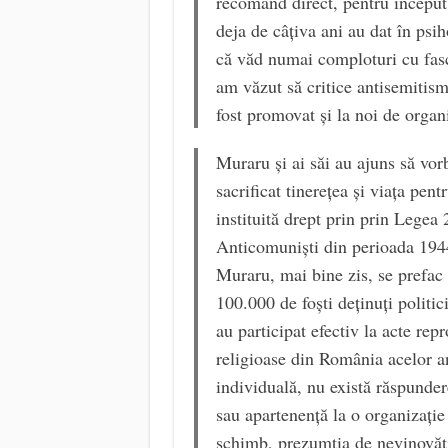
recomand direct, pentru început,
deja de câțiva ani au dat în psi
că văd numai comploturi cu fasciș
am văzut să critice antisemitism
fost promovat și la noi de organ
Muraru și ai săi au ajuns să vor
sacrificat tinerețea și viața pent
instituită drept prin prin Legea
Anticomuniști din perioada 194
Muraru, mai bine zis, se prefac c
100.000 de foști deținuți politi
au participat efectiv la acte rep
religioase din România acelor a
individuală, nu există răspunder
sau apartenență la o organizați
schimb, prezumția de nevinovăție