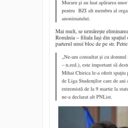
Muraru și au luat apărarea unor 
pentru
BZI
alt membru al organ
anonimatului.
Mai mult, se urmărește eliminarea 
România – filiala Iași din spațiul 
parterul unui bloc de pe str. Petre
„Ne-am consultat și cu domnul d
– n.red.), este important să dest
Mihai Chirica le-a oferit spațiu
de Liga Studenților care de ani 
extremistă de la 9 martie la sta
ne-a declarat alt PNList.