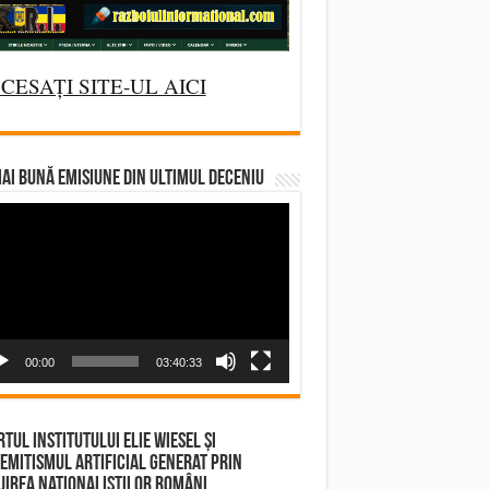
CESAȚI SITE-UL AICI
AI BUNĂ EMISIUNE DIN ULTIMUL DECENIU
deo
yer
00:00
03:40:33
tul Institutului Elie Wiesel și
emitismul Artificial Generat prin
irea Naționaliștilor Români