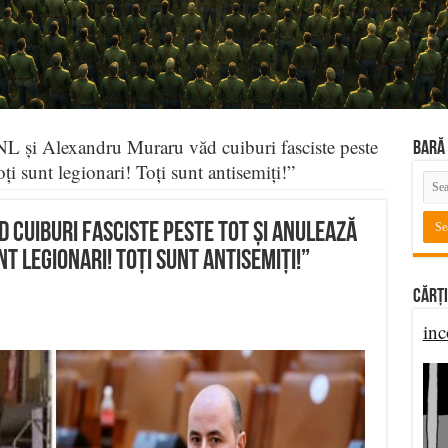
L și Alexandru Muraru văd cuiburi fasciste peste
BARĂ 
oți sunt legionari! Toți sunt antisemiți!”
 cuiburi fasciste peste tot și anulează
nt legionari! Toți sunt antisemiți!”
Cărți
inc