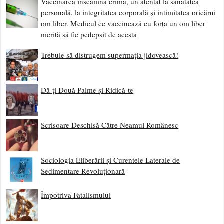
Vaccinarea înseamnă crimă, un atentat la sănătatea
personală, la integritatea corporală și intimitatea oricărui
om liber. Medicul ce vaccinează cu forța un om liber
merită să fie pedepsit de acesta
Trebuie să distrugem supermația jidovească!
Dă-ți Două Palme și Ridică-te
Scrisoare Deschisă Către Neamul Românesc
Sociologia Eliberării și Curentele Laterale de
Sedimentare Revoluționară
Împotriva Fatalismului