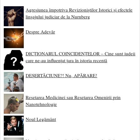
Agresiunea împotriva Revizioniștilor Istorici și efectele
linșajului judiciar de la Nurnberg
Despre Adevăr
DICȚIONARUL COINCIDENȚELOR – Cine sunt iudeii
care ne-au influențat țara în istoria recentă
DEȘERTĂCIUNE?! Nu, APĂRARE!
Resetarea Medicinei sau Resetarea Omenirii prin
Nanotehnologie
Noul Legământ