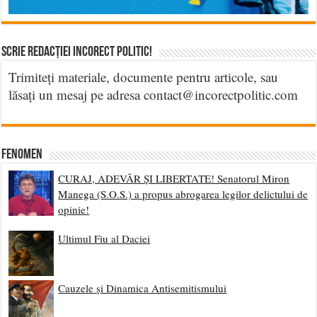
Scrie Redacției Incorect Politic!
Trimiteți materiale, documente pentru articole, sau
lăsați un mesaj pe adresa contact@incorectpolitic.com
Fenomen
CURAJ, ADEVĂR ȘI LIBERTATE! Senatorul Miron
Manega (S.O.S.) a propus abrogarea legilor delictului de
opinie!
Ultimul Fiu al Daciei
Cauzele și Dinamica Antisemitismului