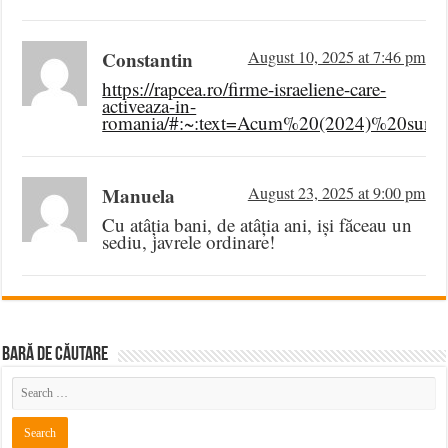
Constantin
August 10, 2025 at 7:46 pm
https://rapcea.ro/firme-israeliene-care-
activeaza-in-
romania/#:~:text=Acum%20(2024)%20sun
Manuela
August 23, 2025 at 9:00 pm
Cu atâția bani, de atâția ani, iși făceau un
sediu, javrele ordinare!
BARĂ DE CĂUTARE