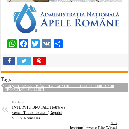
WhatsApp
Facebook
Twitter
VK
Share
Tags
GHEȘEFT! APELE ROMÂNE PLĂTESC 54.000 EURO LUNAR CHIRIE UNOR
PROPRIETARI ISRAELIENI
Previous
INTERVIU BRUTAL: HotNews
versus Tudor Ionescu (Deputat
S.O.S. România)
Next
Institutul terorist Elie Wiesel