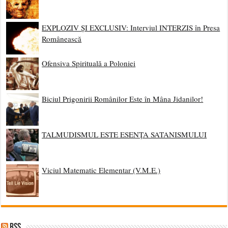
EXPLOZIV ȘI EXCLUSIV: Interviul INTERZIS în Presa
Românească
Ofensiva Spirituală a Poloniei
Biciul Prigonirii Românilor Este în Mâna Jidanilor!
TALMUDISMUL ESTE ESENȚA SATANISMULUI
Viciul Matematic Elementar (V.M.E.)
RSS