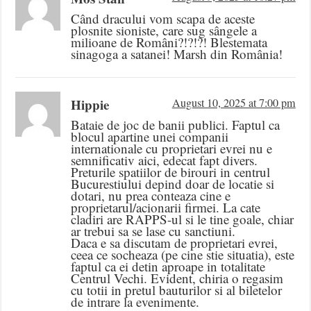
Când dracului vom scapa de aceste
plosnite sioniste, care sug sângele a
milioane de Români?!?!?! Blestemata
sinagoga a satanei! Marsh din România!
Hippie
August 10, 2025 at 7:00 pm
Bataie de joc de banii publici. Faptul ca
blocul apartine unei companii
internationale cu proprietari evrei nu e
semnificativ aici, edecat fapt divers.
Preturile spatiilor de birouri in centrul
Bucurestiului depind doar de locatie si
dotari, nu prea conteaza cine e
proprietarul/acionarii firmei. La cate
cladiri are RAPPS-ul si le tine goale, chiar
ar trebui sa se lase cu sanctiuni.
Daca e sa discutam de proprietari evrei,
ceea ce socheaza (pe cine stie situatia), este
faptul ca ei detin aproape in totalitate
Centrul Vechi. Evident, chiria o regasim
cu totii in pretul bauturilor si al biletelor
de intrare la evenimente.