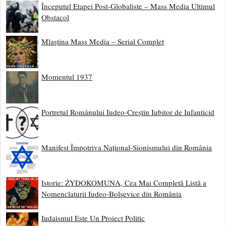
Începutul Etapei Post-Globaliste – Mass Media Ultimul
Obstacol
Mlaștina Mass Media – Serial Complet
Momentul 1937
Portretul Românului Iudeo-Creștin Iubitor de Infanticid
Manifest Împotriva Național-Sionismului din România
Istorie: ŻYDOKOMUNA, Cea Mai Completă Listă a
Nomenclaturii Iudeo-Bolșevice din România
Iudaismul Este Un Proiect Politic