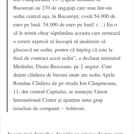
Bucureşti au 270 de angajaţi care stau într-un
sediu central aşa, în Bucureşti, costă 54.000 de
euro pe lună. 54.000 de euro pe lună! (…) Eu o
să le trimit chiar săptămâna aceasta care urmează
o cerere expresă să înceapă să analizeze să
găsească un sediu, pentru că înţeleg că este la
final de contract acest sediu”, a declarat ministrul
Mediului, Diana Buzoianu, pe 2 august. Cine
deține clădirea de birouri unde are sediu Apele
Române Clădirea de pe strada Ion Câmpineanu,
11, din centrul Capitalei, se numește Union
International Center și aparține unui grup
israelian de companii – Ashtrom.
Aveam mai demult o discuție cu cineva despre cum