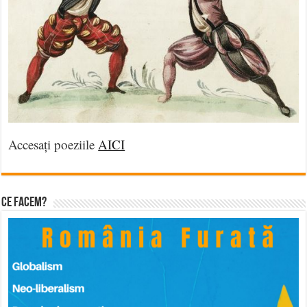
Accesați poeziile
AICI
Ce facem?