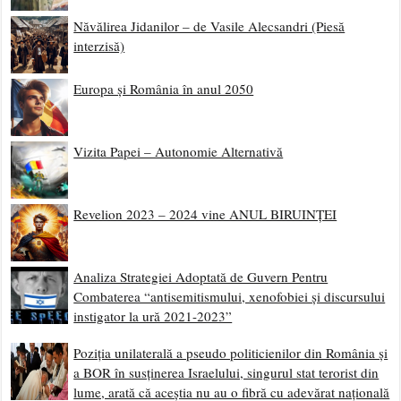
Năvălirea Jidanilor – de Vasile Alecsandri (Piesă
interzisă)
Europa și România în anul 2050
Vizita Papei – Autonomie Alternativă
Revelion 2023 – 2024 vine ANUL BIRUINȚEI
Analiza Strategiei Adoptată de Guvern Pentru
Combaterea “antisemitismului, xenofobiei și discursului
instigator la ură 2021-2023”
Poziția unilaterală a pseudo politicienilor din România și
a BOR în susținerea Israelului, singurul stat terorist din
lume, arată că aceștia nu au o fibră cu adevărat națională