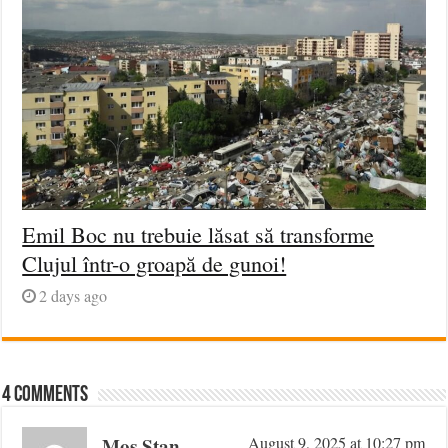
Emil Boc nu trebuie lăsat să transforme
Clujul într-o groapă de gunoi!
2 days ago
4 comments
Mos Stan
August 9, 2025 at 10:27 pm