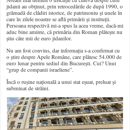
jidanii au obținut, prin retrocedările de după 1990, o
grămadă de clădiri istorice, de patrimoniu și unele în
care în zilele noastre se află primării și instituții.
Persoana respectivă mi-a spus la acea vreme, dacă-mi
aduc bine aminte, că primăria din Roman plătește nu
știu câte mii de euro jidanilor.
Nu am fost convins, dar informația s-a confirmat cu
o știre despre Apele Române, care plătesc 54.000 de
euro lunar pentru sediul din București. Cui? Unui
“grup de companii israeliene”.
Încă o rușine națională a unui stat eșuat, preluat și
subminat de străini.