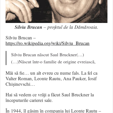
Silviu Brucan
– profetul de la Dămăroaia.
Silviu Brucan –
https://ro.wikipedia.org/wiki/Silviu_Brucan
Silviu Brucan născut Saul Bruckner(…)
(…)Născut într-o familie de origine evreiască,
Măi să fie… un alt evreu cu nume fals. La fel ca
Valter Roman, Leonte Rautu, Ana Pauker, Iosif
Chișinevschi…
Hai să vedem ce vrăji a făcut Saul Bruckner la
începuturile carierei sale.
În 1944, îl găsim în compania lui Leonte Rautu –