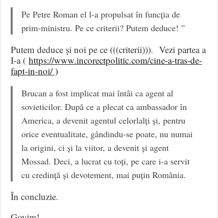
Pe Petre Roman el l-a propulsat în funcția de
prim-ministru. Pe ce criterii? Putem deduce! ”
Putem deduce și noi pe ce (((criterii))). Vezi partea a
I-a (
https://www.incorectpolitic.com/cine-a-tras-de-
fapt-in-noi/ )
Brucan a fost implicat mai întâi ca agent al
sovieticilor. După ce a plecat ca ambassador în
America, a devenit agentul celorlalți și, pentru
orice eventualitate, gândindu-se poate, nu numai
la origini, ci și la viitor, a devenit și agent
Mossad. Deci, a lucrat cu toți, pe care i-a servit
cu credință și devotement, mai puțin România.
În concluzie.
Goyim!