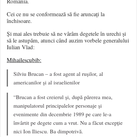
România.
Cei ce nu se conformează să fie aruncați la
închisoare.
Și mai ales trebuie să ne vârâm degetele în urechi și
să le astupăm, atunci când auzim vorbele generalului
Iulian Vlad:
Mihailescubib:
Silviu Brucan – a fost agent al rușilor, al
americanilor și al israelienilor
“Brucan a fost creierul și, după părerea mea,
manipulatorul principalelor personaje și
evenimente din decembrie 1989 pe care le-a
învârtit pe degete cum a vrut. Nu a făcut excepție
nici Ion Iliescu. Ba dimpotrivă.