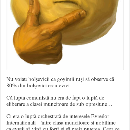
Nu voiau bolșevicii ca goyimii ruși să observe că
80% din bolșevici erau evrei.
Că lupta comunistă nu era de fapt o luptă de
eliberare a clasei muncitoare de sub opresiune…
Ci era o luptă orchestrată de interesele Evreilor
Internaționali – între clasa muncitoare și nobilime –
ca evreii să vină cu forță și să preia puterea. Ceea ce