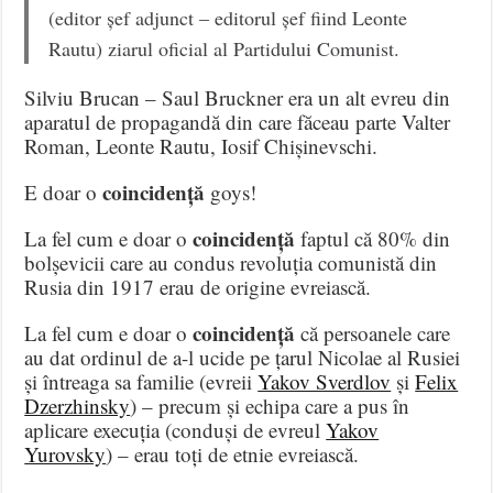
(editor șef adjunct – editorul șef fiind Leonte
Rautu) ziarul oficial al Partidului Comunist.
Silviu Brucan – Saul Bruckner era un alt evreu din
aparatul de propagandă din care făceau parte Valter
Roman, Leonte Rautu, Iosif Chișinevschi.
coincidență
E doar o
goys!
coincidență
La fel cum e doar o
faptul că 80% din
bolșevicii care au condus revoluția comunistă din
Rusia din 1917 erau de origine evreiască.
coincidență
La fel cum e doar o
că persoanele care
au dat ordinul de a-l ucide pe țarul Nicolae al Rusiei
și întreaga sa familie (evreii
Yakov Sverdlov
și
Felix
Dzerzhinsky
) – precum și echipa care a pus în
aplicare execuția (conduși de evreul
Yakov
Yurovsky
) – erau toți de etnie evreiască.