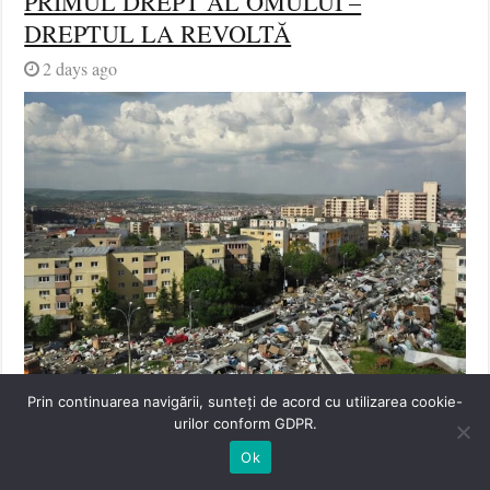
PRIMUL DREPT AL OMULUI –
DREPTUL LA REVOLTĂ
2 days ago
Prin continuarea navigării, sunteți de acord cu utilizarea cookie-
Emil Boc nu trebuie lăsat să transforme
urilor conform GDPR.
Clujul într-o groapă de gunoi!
Ok
2 days ago