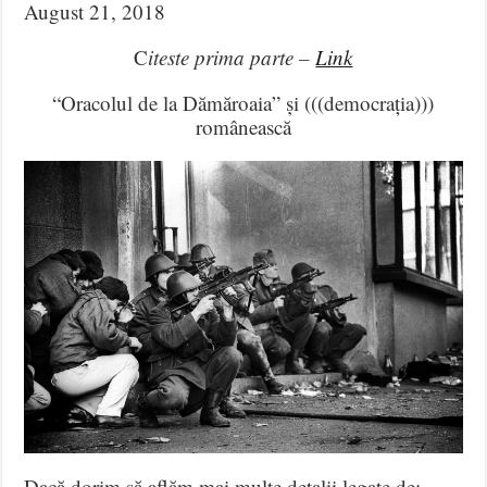
August 21, 2018
C
iteste prima parte –
Link
“Oracolul de la Dămăroaia” și (((democrația)))
românească
Dacă dorim să aflăm mai multe detalii legate de: