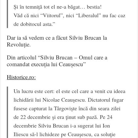
Și în temniță tot el ne-a băgat… bestia!
Văd că nici “Viitorul”, nici “Liberalul” nu fac caz
de dobitocul asta.”
Dar ia să vedem ce a făcut Silviu Brucan la
Revoluție.
Din articolul “Silviu Brucan – Omul care a
comandat execuția lui Ceaușescu”
Historice.ro:
Un lucru este cert: el este cel care a venit cu ideea
lichidării lui Nicolae Ceauşescu. Dictatorul fugar
fusese capturat la Târgovişte încă din seara zilei
de 22 decembrie şi era ţinut sub pază. Pe 24
decembrie Silviu Brucan i-a sugerat lui Ion
Iliescu să-l lichideze pe Ceauşescu, ca soluţie