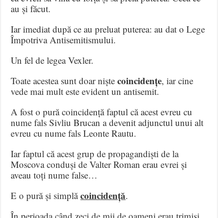
au și făcut.
Iar imediat după ce au preluat puterea: au dat o Lege
Împotriva Antisemitismului.
Un fel de legea Vexler.
coincidențe
Toate acestea sunt doar niște
, iar cine
vede mai mult este evident un antisemit.
A fost o pură coincidență faptul că acest evreu cu
nume fals Sivliu Brucan a devenit adjunctul unui alt
evreu cu nume fals Leonte Rautu.
Iar faptul că acest grup de propagandiști de la
Moscova conduși de Valter Roman erau evrei și
aveau toți nume false…
coincidență
E o pură și simplă
.
În perioada când zeci de mii de oameni erau trimiși