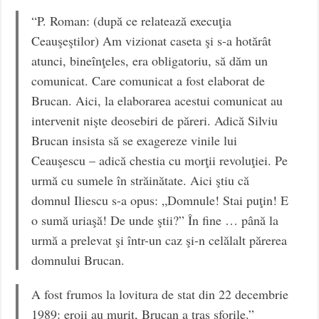
“P. Roman: (după ce relatează execuţia
Ceauşeştilor) Am vizionat caseta şi s-a hotărât
atunci, bineînţeles, era obligatoriu, să dăm un
comunicat. Care comunicat a fost elaborat de
Brucan. Aici, la elaborarea acestui comunicat au
intervenit nişte deosebiri de păreri. Adică Silviu
Brucan insista să se exagereze vinile lui
Ceauşescu – adică chestia cu morţii revoluţiei. Pe
urmă cu sumele în străinătate. Aici ştiu că
domnul Iliescu s-a opus: „Domnule! Stai puţin! E
o sumă uriaşă! De unde ştii?” În fine … până la
urmă a prelevat şi într-un caz şi-n celălalt părerea
domnului Brucan.
A fost frumos la lovitura de stat din 22 decembrie
1989: eroii au murit, Brucan a tras sforile.”