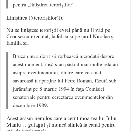
pentru „liniştirea teroriştilor”.
Liniștirea (((teroriștilor))).
Nu se liniștesc teroriștii evrei până nu îl văd pe
Ceaușescu executat, la fel ca și pe țarul Nicolae și
familia sa.
Brucan nu a dorit să vorbească niciodată despre
acest moment, însă s-au păstrat mai multe relatări
asupra evenimentului, dintre care cea mai
savuroasă îi aparţine lui Petre Roman, făcută sub
jurământ pe 8 martie 1994 în faţa Comisiei
senatoriale pentru cercetarea evenimentelor din
decembrie 1989.
Acest asasin nemilos care a cerut moartea lui Iuliu
Maniu… gulagul și muncă silnică la canal pentru
mii de intelectuali.