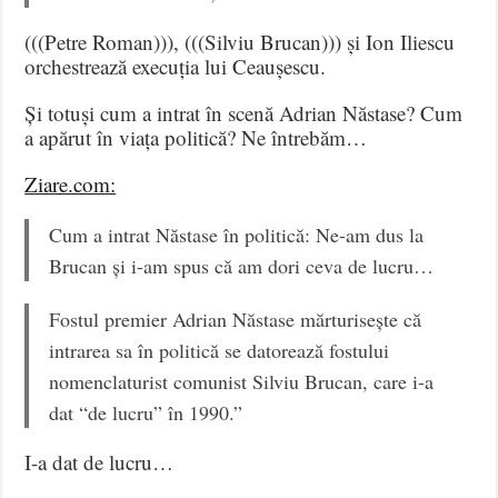
(((Petre Roman))), (((Silviu Brucan))) și Ion Iliescu
orchestrează execuția lui Ceaușescu.
Și totuși cum a intrat în scenă Adrian Năstase? Cum
a apărut în viața politică? Ne întrebăm…
Ziare.com:
Cum a intrat Năstase în politică: Ne-am dus la
Brucan și i-am spus că am dori ceva de lucru…
Fostul premier Adrian Năstase mărturisește că
intrarea sa în politică se datorează fostului
nomenclaturist comunist Silviu Brucan, care i-a
dat “de lucru” în 1990.”
I-a dat de lucru…