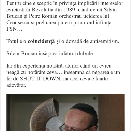
Pentru cine e sceptic în privința implicării intereselor
evreiești în Revoluția din 1989, când evreii Silviu
Brucan și Petre Roman orchestrau uciderea lui
Ceaușescu și preluarea puterii prin noul înființat
FSN…
coincidență
Totul e o
și o dovadă de antisemitism.
Silviu Brucan însăși va înlătură dubiile.
Iar din experiența noastră, atunci când un evreu
neagă cu hotărâre ceva… înseamnă că negarea e un
fel de SHUT IT DOWN, iar acel ceva e foarte
adevărat.