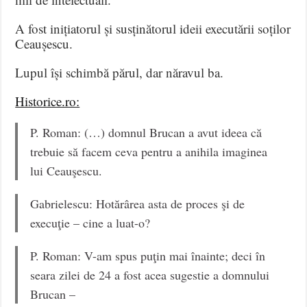
A fost inițiatorul și susținătorul ideii executării soților
Ceaușescu.
Lupul își schimbă părul, dar năravul ba.
Historice.ro:
P. Roman: (…) domnul Brucan a avut ideea că
trebuie să facem ceva pentru a anihila imaginea
lui Ceauşescu.
Gabrielescu: Hotărârea asta de proces şi de
execuţie – cine a luat-o?
P. Roman: V-am spus puţin mai înainte; deci în
seara zilei de 24 a fost acea sugestie a domnului
Brucan –