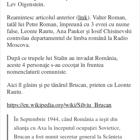
Lev Oigenstein.
Reamintesc articolul anterior (
link
). Valter Roman,
tatăl lui Petre Roman, împreună cu 3 evrei cu nume
false, Leonte Rautu, Ana Pauker și Iosif Chisinevshi
controlau departamentul de limba română la Radio
Moscova.
După ce trupele lui Stalin au invadat România,
aceste 4 personaje s-au cocoțat în fruntea
nomenclaturii comuniste.
Aici îl găsim și pe tânărul Brucan, prieten cu Leonte
Rautu.
https://en.wikipedia.org/wiki/Silviu_Brucan
În Septembrie 1944, când România a ieșit din
alianța cu Axa la începutul ocupației Sovietice,
Brucan a fost numit secretar general la Scânteia