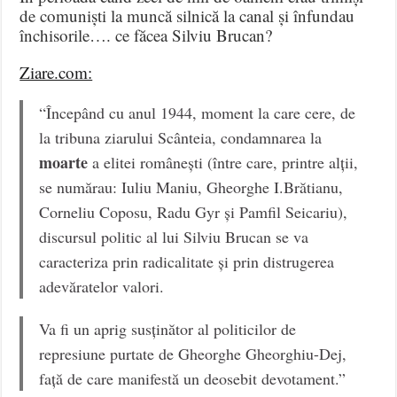
de comuniști la muncă silnică la canal și înfundau
închisorile…. ce făcea Silviu Brucan?
Ziare.com:
“Începând cu anul 1944, moment la care cere, de
la tribuna ziarului Scânteia, condamnarea la
moarte
a elitei românești (între care, printre alții,
se numărau: Iuliu Maniu, Gheorghe I.Brătianu,
Corneliu Coposu, Radu Gyr și Pamfil Seicariu),
discursul politic al lui Silviu Brucan se va
caracteriza prin radicalitate și prin distrugerea
adevăratelor valori.
Va fi un aprig susținător al politicilor de
represiune purtate de Gheorghe Gheorghiu-Dej,
față de care manifestă un deosebit devotament.”