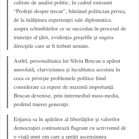
calitate de analist politic, în cadrul emisunii
“Profeții despre trecut”, bătrânul politician privea,
de la înălțimea experienței sale diplomatice,
asupra schimbărilor ce se succedau în procesul de
tranziție al țării, evidenția greșelile și sugera
direcțiile care ar fi trebuit urmate.
Astfel, personalitatea lui Silviu Brucan a apărut
aureolată, clarviziunea și luciditatea acestuia în
ceea ce privește problemele politice fiind
considerate ca repere de maximă importanță.
Brucan devenise, prin intermediul mass-media,
profetul tinerei generații.
Erijarea sa în apărător al libertăților și valorilor
democrației contrastează flagrant cu activismul de
o viață unui om care a sprijit ascensiunea