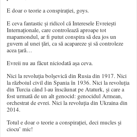
E doar o teorie a conspirației, goys.
E ceva fantastic și ridicol că Interesele Evreiești
Internaționale, care controlează aproape tot
mapamondul, ar fi putut conspira să dea jos un
guvern al unei țări, ca să acapareze și să controleze
acea țară…
Evreii nu au făcut niciodată așa ceva.
Nici la revoluția bolșevică din Rusia din 1917. Nici
la războiul civil din Spania în 1936. Nici la revoluția
din Turcia când l-au înscăunat pe Ataturk, și care a
fost urmată de un alt genocid: genocidul Armean,
orchestrat de evrei. Nici la revoluția din Ukraina din
2014.
Totul e doar o teorie a conspirației, deci mucles și
ciocu’ mic!