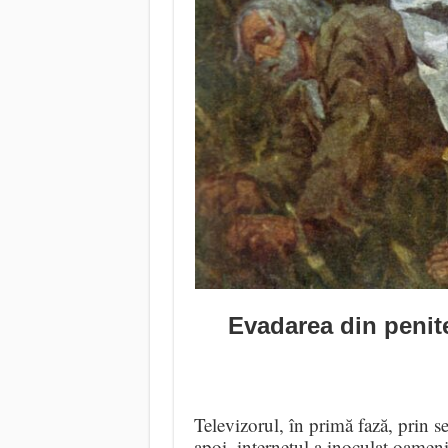
Evadarea din penit
Televizorul, în primă fază, prin s
apoi, internetul a inoculat oamen