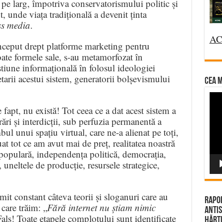
pe larg, împotriva conservatorismului politic și
, unde viața tradițională a devenit ținta
s media
.
AC
 început drept platforme marketing pentru
ate formele sale, s-au metamorfozat în
stiune informațională în folosul ideologiei
arii acestui sistem, generatorii bolșevismului
CEA M
Vi
Pla
fapt, nu există! Tot ceea ce a dat acest sistem a
rări și interdicții, sub perfuzia permanentă a
ul unui spațiu virtual, care ne-a alienat pe toți,
at tot ce am avut mai de preț, realitatea noastră
 populară, independența politică, democrația,
uneltele de producție, resursele strategice,
mit constant câteva teorii și sloganuri care au
Rapor
care trăim: „
Fără internet nu știam nimic
Antis
als! Toate etapele complotului sunt identificate
Hărțu