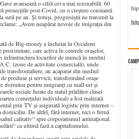
ave avansează o cifră ceva mai rezonabilă: 60
hip
ă proiecțiile post-Covid, cu o creștere constantă
 sută pe an. Și totuși, progresiștii ne transmit la
htt
i reclame: „Avem neapărat nevoie de imigrația din
cată de Big-money a încheiat în Occident
 proximitate, care activa în centrele orașelor,
 infrastructura locurilor de muncă în mediul
CAMP
A.C. (zone de activitate comercială), unde
ile transfrontaliere, au acaparat din mediul
 de produse și servicii, transformând orașe
ăre dormitor pentru imigranți cu mall-uri și
arele sociale furate de statul prădător clasei
oartea comerțului individual) a fost realizată
ental prin TV și asigurată logistic prin internet –
 domiciliu. De altfel, fără internet, nici o firmă
saltul calitativ“ spre corporatismul antinațional.
ării“ ca ultimă fază a capitalismului.
izată de dependența creată prin rețelele de