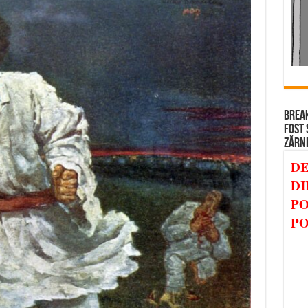
BREAK
FOST 
ZĂRN
DE
DI
PO
PO