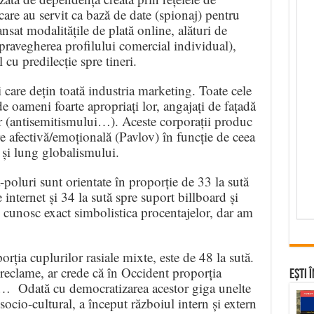
, care au servit ca bază de date (spionaj) pentru
nsat modalitățile de plată online, alături de
ravegherea profilului comercial individual),
 cu predilecție spre tineri.
 care dețin toată industria marketing. Toate cele
de oameni foarte apropriați lor, angajați de fațadă
or (antisemitismului…). Aceste corporații produc
e afectivă/emoțională (Pavlov) în funcție de ceea
și lung globalismului.
poluri sunt orientate în proporție de 33 la sută
internet și 34 la sută spre suport billboard și
u cunosc exact simbolistica procentajelor, dar am
orția cuplurilor rasiale mixte, este de 48 la sută.
 reclame, ar crede că în Occident proporția
Ești 
2… Odată cu democratizarea acestor giga unelte
cio-cultural, a început războiul intern și extern