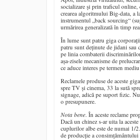
socializare și prin traficul online
crearea algoritmului Big-data, a la
instrumentul „back sourcing“ (sup
urmărirea generalizată în timp real
În lume sunt patru giga corporații
patru sunt deținute de jidani sau 
pe linia combaterii discriminăril
așa-zisele mecanisme de prelucrar
ce aduce interes pe termen mediu 
Reclamele produse de aceste giga-
spre TV și cinema, 33 la sută spre 
signage, adică pe suport fizic. N
o presupunere.
Nota bene
. În aceste reclame prop
Dacă un chinez s-ar uita la aceste
cuplurilor albe este de numai 1/
de producție a consimțământului so