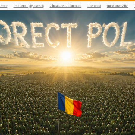
Umor
Problema Țigănească
Chestiunea Jidănească
Literatură
Întrebarea Zilei