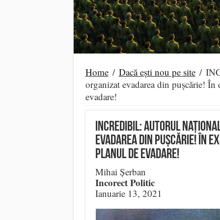
Home
/
Dacă ești nou pe site
/
INC
organizat evadarea din pușcărie! În e
evadare!
INCREDIBIL: autorul național
evadarea din pușcărie! În ex
planul de evadare!
Mihai Șerban
Incorect Politic
Ianuarie 13, 2021