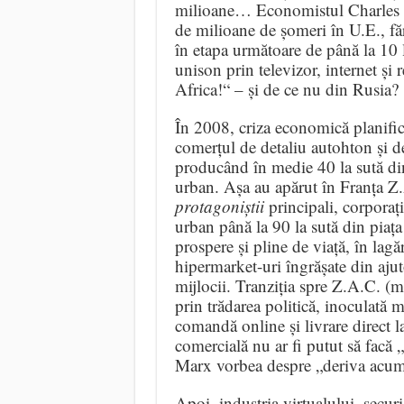
milioane… Economistul Charles G
de milioane de șomeri în U.E., făr
în etapa următoare de până la 10 la
unison prin televizor, internet ș
Africa!“ – și de ce nu din Rusia?
În 2008, criza economică planifi
comerțul de detaliu autohton și de
producând în medie 40 la sută din
urban. Așa au apărut în Franța Z.
protagoniștii
principali, corporați
urban până la 90 la sută din piața
prospere și pline de viață, în lag
hipermarket-uri îngrășate din ajuto
mijlocii. Tranziția spre Z.A.C. (m
prin trădarea politică, inoculată m
comandă online și livrare direct la
comercială nu ar fi putut să facă „
Marx vorbea despre „deriva acumul
Apoi, industria virtualului, secur