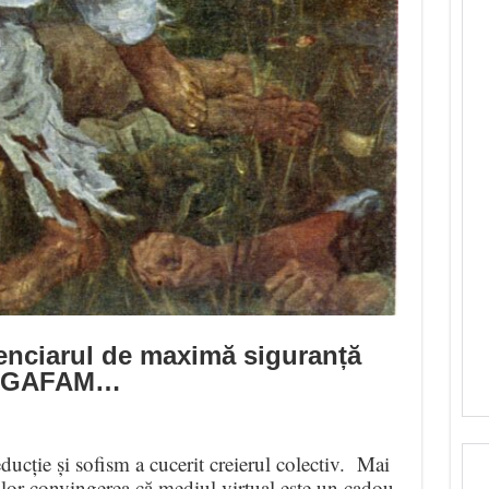
enciarul de maximă siguranță
GAFAM…
educție și sofism a cucerit creierul colectiv. Mai
ilor convingerea că mediul virtual este un cadou,