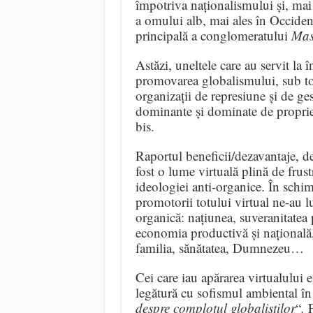
împotriva naționalismului și, mai 
a omului alb, mai ales în Occident
principală a conglomeratului
Mas
Astăzi, uneltele care au servit la
promovarea globalismului, sub to
organizații de represiune și de ge
dominante și dominate de propriet
bis.
Raportul beneficii/dezavantaje, de 
fost o lume virtuală plină de frust
ideologiei anti-organice. În schimb
promotorii totului virtual ne-au lu
organică: națiunea, suveranitatea
economia productivă și națională, 
familia, sănătatea, Dumnezeu…
Cei care iau apărarea virtualului e
legătură cu sofismul ambiental în 
despre complotul globaliștilor
“
.
F