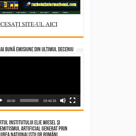
CESAȚI SITE-UL AICI
AI BUNĂ EMISIUNE DIN ULTIMUL DECENIU
deo
yer
00:00
03:40:33
tul Institutului Elie Wiesel și
emitismul Artificial Generat prin
irea Naționaliștilor Români