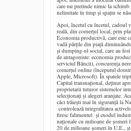
care nu pretinde nimic la schimb. O
nelimitate în timp și spațiu se năs
Apoi, încetul cu încetul, cadoul 
reală, din comerțul local, prin pl
Economia productivă, care este co
vadă părțile din piață diminuându
și dumping-ul social, care au fost 
de antagoniste: economia productiv
serviciul Băncii), concurența nere
comerțul online (începutul dom
Apple, Microsoft). În spatele trip
Capital transnațional, deținut aproa
proprietarii tuturor sistemelor in
selecționați și alegeri aranjate. A
căci trăiești mai în siguranță la 
controlează integralitatea active
firesc falimentul și exodul industr
naționale cu milioane de șomeri î
20 de milioane șomeri în U.E., ș