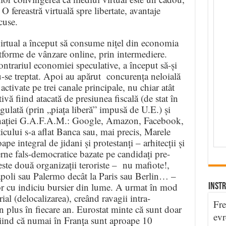
 fereastră virtuală spre libertate, avantaje
cuse.
virtual a început să consume nițel din economia
atforme de vânzare online, prin intermediere.
ntrariul economiei speculative, a început să-și
-se treptat. Apoi au apărut concurența neloială
activate pe trei canale principale, nu chiar atât
ă fiind atacată de presiunea fiscală (de stat în
gulată (prin „piața liberă” impusă de U.E.) și
inației G.A.F.A.M.: Google, Amazon, Facebook,
ticului s-a aflat Banca sau, mai precis, Marele
pe integral de jidani și protestanți – arhitecții și
terne fals-democratice bazate pe candidați pre-
ceste două organizații teroriste – nu mafiote!,
Napoli sau Palermo decât la Paris sau Berlin… –
lor cu indiciu bursier din lume. A urmat în mod
INSTR
ial (delocalizarea), creând ravagii intra-
Fre
n plus în fiecare an. Eurostat minte că sunt doar
evr
tiind că numai în Franța sunt aproape 10