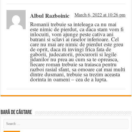
Albul Razboinic
March 6, 2022 at 10:26 pm
Romanii trebuie sa inteleaga ca nu mai
este nimic de pierdut, ca daca stam vom fi
inlocuiti, vom ajunge peste cativa ani
batrani si sclavi ai raselor inferioare. Cel
care nu mai are nimic de pierdut este greu
de oprit, daca iti invingi frica fata de
gaborii, judecatorii, procurorii si legile
jidanilor nu prea au cum sa te opreasca,
fiecare roman trebuie sa traiasca pentru
razboi rasial sfant, sa omoare cat mai multi
dintre dusmani, trebuie sa trezim aceasta
dorinta in oameni – cea de a lupta.
BARĂ DE CĂUTARE