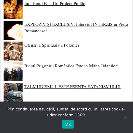
Iudaismul Este Un Proiect Politic
EXPLOZIV ȘI EXCLUSIV: Interviul INTERZIS în Presa
Românească
Ofensiva Spirituală a Poloniei
Biciul Prigonirii Românilor Este în Mâna Jidanilor!
TALMUDISMUL ESTE ESENȚA SATANISMULUI
Viciul Matematic Elementar (V.M.E.)
Prin continuarea navigării, sunteți de acord cu utilizarea cookie-
urilor conform GDPR.
Ok