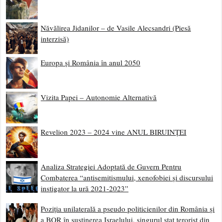
Năvălirea Jidanilor – de Vasile Alecsandri (Piesă
interzisă)
Europa și România în anul 2050
Vizita Papei – Autonomie Alternativă
Revelion 2023 – 2024 vine ANUL BIRUINȚEI
Analiza Strategiei Adoptată de Guvern Pentru
Combaterea “antisemitismului, xenofobiei și discursului
instigator la ură 2021-2023”
Poziția unilaterală a pseudo politicienilor din România și
a BOR în susținerea Israelului, singurul stat terorist din