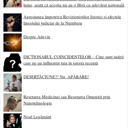
lume, arată că aceștia nu au o fibră cu adevărat națională
Agresiunea împotriva Revizioniștilor Istorici și efectele
linșajului judiciar de la Nurnberg
Despre Adevăr
DICȚIONARUL COINCIDENȚELOR – Cine sunt iudeii
care ne-au influențat țara în istoria recentă
DEȘERTĂCIUNE?! Nu, APĂRARE!
Resetarea Medicinei sau Resetarea Omenirii prin
Nanotehnologie
Noul Legământ