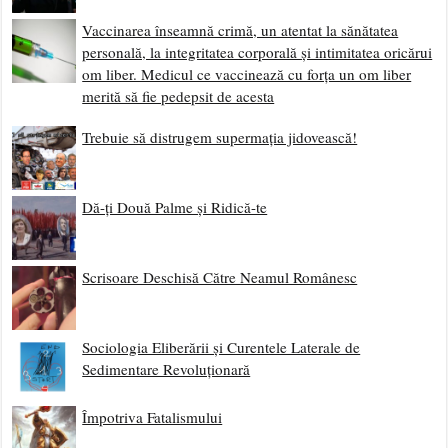
Vaccinarea înseamnă crimă, un atentat la sănătatea
personală, la integritatea corporală și intimitatea oricărui
om liber. Medicul ce vaccinează cu forța un om liber
merită să fie pedepsit de acesta
Trebuie să distrugem supermația jidovească!
Dă-ți Două Palme și Ridică-te
Scrisoare Deschisă Către Neamul Românesc
Sociologia Eliberării și Curentele Laterale de
Sedimentare Revoluționară
Împotriva Fatalismului