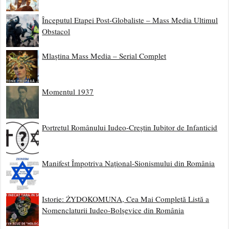
Începutul Etapei Post-Globaliste – Mass Media Ultimul
Obstacol
Mlaștina Mass Media – Serial Complet
Momentul 1937
Portretul Românului Iudeo-Creștin Iubitor de Infanticid
Manifest Împotriva Național-Sionismului din România
Istorie: ŻYDOKOMUNA, Cea Mai Completă Listă a
Nomenclaturii Iudeo-Bolșevice din România