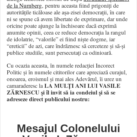
de la Nurnberg
, pentru aceasta fiind prigoniți de
autoritățile ticăloase ale așa-zisei democrații, în care
ni se spune că avem libertate de exprimare, dar unde
oricine poate ajunge la închisoare dacă exprimă
anumite opinii, ceea ce reduce democrația la rangul
de idolatrie, “valorile” ei fiind niște dogme, iar
“ereticii” de azi, care îndrăznesc să cerceteze și să-și
publice studiile, sunt persecutați ca odinioară.
Cu ocazia aceasta, în numele redacției Incorect
Politic și în numele cititorilor care apreciază curajul,
onoarea, eroismul și mai ales Adevărul, îi urez un
LA MULȚI ANI LUI VASILE
camaraderesc la
ZĂRNESCU și îl invit să ia condeiul și să se
adreseze direct publicului nostru:
Mesajul Colonelului