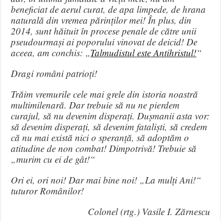
beneficiat de aerul curat, de apa limpede, de hrana
naturală din vremea părinților mei! În plus, din
2014, sunt hăituit în procese penale de către unii
pseudourmași ai poporului vinovat de deicid! De
aceea, am conchis: „
Talmudistul este Antihristul!
“
Dragi români patrioți!
Trăim vremurile cele mai grele din istoria noastră
multimilenară. Dar trebuie să nu ne pierdem
curajul, să nu devenim disperați. Dușmanii asta vor:
să devenim disperați, să devenim fataliști, să credem
că nu mai există nici o speranță, să adoptăm o
atitudine de non combat! Dimpotrivă! Trebuie să
„murim cu ei de gât!“
Ori ei, ori noi! Dar mai bine noi! „La mulți Ani!“
tuturor Românilor!
Colonel (rtg.) Vasile I. Zărnescu