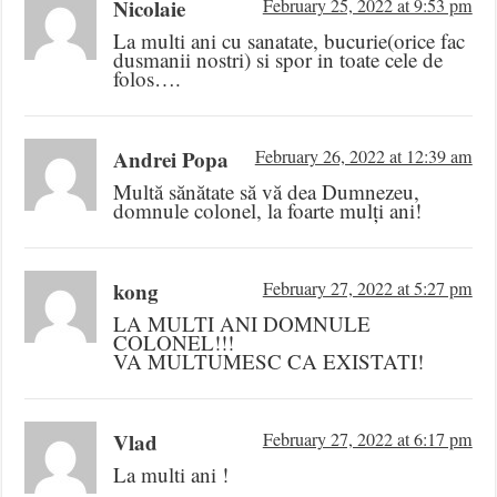
Nicolaie
February 25, 2022 at 9:53 pm
La multi ani cu sanatate, bucurie(orice fac
dusmanii nostri) si spor in toate cele de
folos….
Andrei Popa
February 26, 2022 at 12:39 am
Multă sănătate să vă dea Dumnezeu,
domnule colonel, la foarte mulți ani!
kong
February 27, 2022 at 5:27 pm
LA MULTI ANI DOMNULE
COLONEL!!!
VA MULTUMESC CA EXISTATI!
Vlad
February 27, 2022 at 6:17 pm
La multi ani !