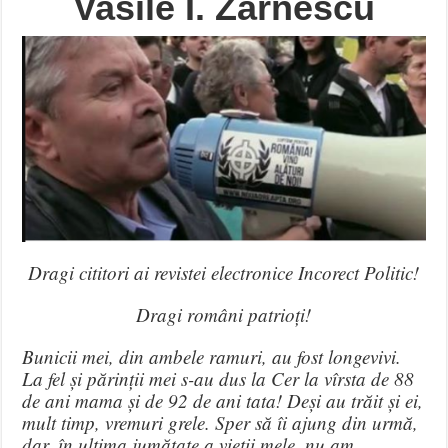
Vasile I. Zărnescu
Dragi cititori ai revistei electronice Incorect Politic!
Dragi români patrioți!
Bunicii mei, din ambele ramuri, au fost longevivi.
La fel și părinții mei s-au dus la Cer la vîrsta de 88
de ani mama și de 92 de ani tata! Deși au trăit și ei,
mult timp, vremuri grele. Sper să îi ajung din urmă,
dar, în ultima jumătate a vieții mele, nu am