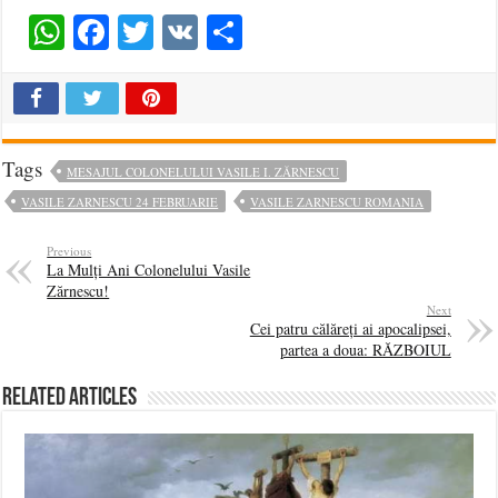
WhatsApp
Facebook
Twitter
VK
Share
Tags
MESAJUL COLONELULUI VASILE I. ZĂRNESCU
VASILE ZARNESCU 24 FEBRUARIE
VASILE ZARNESCU ROMANIA
Previous
La Mulți Ani Colonelului Vasile
Zărnescu!
Next
Cei patru călăreți ai apocalipsei,
partea a doua: RĂZBOIUL
Related Articles