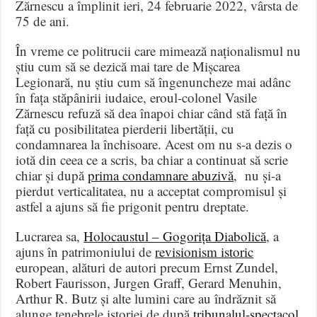
Zărnescu a împlinit ieri, 24 februarie 2022, vârsta de
75 de ani.
În vreme ce politrucii care mimează naționalismul nu
știu cum să se dezică mai tare de Mișcarea
Legionară, nu știu cum să îngenuncheze mai adânc
în fața stăpânirii iudaice, eroul-colonel Vasile
Zărnescu refuză să dea înapoi chiar când stă față în
față cu posibilitatea pierderii libertății, cu
condamnarea la închisoare. Acest om nu s-a dezis o
iotă din ceea ce a scris, ba chiar a continuat să scrie
chiar și după
prima condamnare abuzivă
, nu și-a
pierdut verticalitatea, nu a acceptat compromisul și
astfel a ajuns să fie prigonit pentru dreptate.
Lucrarea sa,
Holocaustul – Gogorița Diabolică
, a
ajuns în patrimoniului de
revisionism istoric
european, alături de autori precum Ernst Zundel,
Robert Faurisson, Jurgen Graff, Gerard Menuhin,
Arthur R. Butz și alte lumini care au îndrăznit să
alunge tenebrele istoriei de după
tribunalul-spectacol