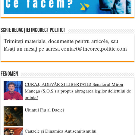
Scrie Redacției Incorect Politic!
Trimiteți materiale, documente pentru articole, sau
lăsați un mesaj pe adresa contact@incorectpolitic.com
Fenomen
CURAJ, ADEVĂR ȘI LIBERTATE! Senatorul Miron
Manega (S.O.S.) a propus abrogarea legilor delictului de
opinie!
Ultimul Fiu al Daciei
Cauzele și Dinamica Antisemitismului