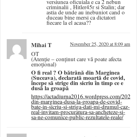
versiunea oficuiala e ca 2 nebun
criminalii , Hitler45r si Stalin; dar
astia de unde au inebuniot cand o
duceau bine mersi ca dictatori
fiecare la el acasa??
Mihai T
November 25, 2020 at 8:09 am
OT
(Atenție – conținut care vă poate afecta
emoțional)
O fi real ? O bătrână din Marginea
(Suceava), declarată moartă de covid,
începe să strige din sicriu în timp ce e
dusă la groapă
https://actadiurna2016.wordpress.com/2020/1
din-marginea-dusa-la-groapa-de-covid-
bate-in-sicriu-si-striga-dati-mi-drumul-caz-
real-invitam-procuratura-sa-ancheteze-si-
sa-ne-comunice-public-rezultatele-reale/