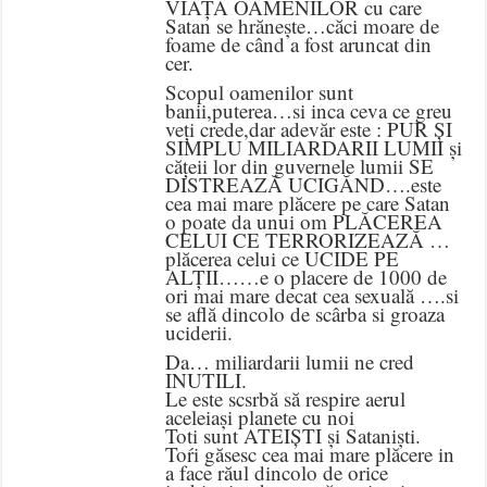
VIAȚA OAMENILOR cu care
Satan se hrănește…căci moare de
foame de când a fost aruncat din
cer.
Scopul oamenilor sunt
banii,puterea…si inca ceva ce greu
veți crede,dar adevăr este : PUR ȘI
SIMPLU MILIARDARII LUMII și
cățeii lor din guvernele lumii SE
DISTREAZĂ UCIGĂND….este
cea mai mare plăcere pe care Satan
o poate da unui om PLĂCEREA
CELUI CE TERRORIZEAZĂ …
plăcerea celui ce UCIDE PE
ALȚII……e o placere de 1000 de
ori mai mare decat cea sexuală ….si
se află dincolo de scârba si groaza
uciderii.
Da… miliardarii lumii ne cred
INUTILI.
Le este scsrbă să respire aerul
aceleiași planete cu noi
Toti sunt ATEIȘTI și Sataniști.
Toŕi găsesc cea mai mare plăcere in
a face răul dincolo de orice