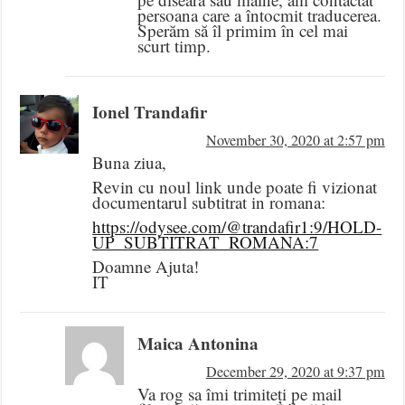
persoana care a întocmit traducerea.
Sperăm să îl primim în cel mai
scurt timp.
Ionel Trandafir
November 30, 2020 at 2:57 pm
Buna ziua,
Revin cu noul link unde poate fi vizionat
documentarul subtitrat in romana:
https://odysee.com/@trandafir1:9/HOLD-
UP_SUBTITRAT_ROMANA:7
Doamne Ajuta!
IT
Maica Antonina
December 29, 2020 at 9:37 pm
Va rog sa îmi trimiteți pe mail