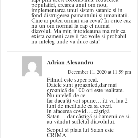
populatiei, crearea unui om nou,
implementarea unui sistem satanic si in
fond distrugerea pamantului si umanitatii.
Cine ar putea urmari asa ceva? In orice caz
nu un om normal la cap ci numai
diavolul. Ma mir, intotdeauna ma mir ca
exista oameni care ii fac voile si probabil
nu inteleg unde va duce asta!
Adrian Alexandru
December 11, 2020 at 11:59 pm
Filmul este super real.
Datele sunt groaznicd,dar mai
groanică de 100 ori este realitate.
Nu intelefi de ce.
Iar daca îți voi spune….îti va lua 2
luni de meditatie ca sa crezi.
In afacerea covid….cășrigă
Satan….dar câștigă și oamenii ce si-
au văndut sufletul diavolului.
Scopul si plata lui Satan este
CRIMA