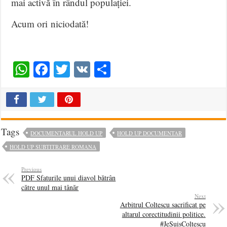
mai activă în rândul populației.
Acum ori niciodată!
WhatsApp
Facebook
Twitter
VK
Share
Tags
DOCUMENTARUL HOLD UP
HOLD UP DOCUMENTAR
HOLD UP SUBTITRARE ROMANA
Previous
PDF Sfaturile unui diavol bătrân
către unul mai tânăr
Next
Arbitrul Coltescu sacrificat pe
altarul corectitudinii politice.
#JeSuisColtescu