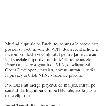
Mutând clipurile pe Bitchute, pentru a le accesa este
posibil să aveți nevoie de VPN, deoarece Bitchute a
început să blocheze conținutul pentru țările care au
legi speciale împotriva minimizării holocoastelor.
Pentru a face rost gratuit de VPN, descărcați-vă
Opera Developer
, instalați, porniți, intrați în setări,
la privacy și bifați VPN. Vizionare plăcută.
P.S. Dacă nu merge player-ul de mai jos, intrați pe
canalul
HashtagulFericirii
pe Bitchute, acolo găsiți
toate clipurile.
Ionel Trandafir
a făcut munca.