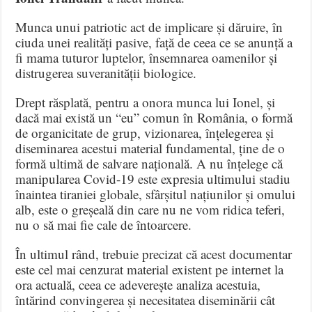
Munca unui patriotic act de implicare și dăruire, în
ciuda unei realități pasive, față de ceea ce se anunță a
fi mama tuturor luptelor, însemnarea oamenilor și
distrugerea suveranității biologice.
Drept răsplată, pentru a onora munca lui Ionel, și
dacă mai există un “eu” comun în România, o formă
de organicitate de grup, vizionarea, înțelegerea și
diseminarea acestui material fundamental, ține de o
formă ultimă de salvare națională. A nu înțelege că
manipularea Covid-19 este expresia ultimului stadiu
înaintea tiraniei globale, sfârșitul națiunilor și omului
alb, este o greșeală din care nu ne vom ridica teferi,
nu o să mai fie cale de întoarcere.
În ultimul rând, trebuie precizat că acest documentar
este cel mai cenzurat material existent pe internet la
ora actuală, ceea ce adeverește analiza acestuia,
întărind convingerea și necesitatea diseminării cât