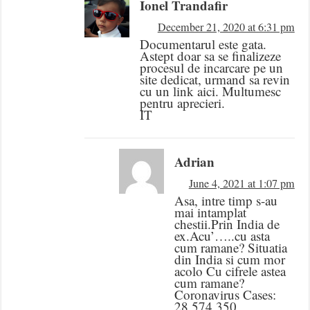
Ionel Trandafir
December 21, 2020 at 6:31 pm
Documentarul este gata.
Astept doar sa se finalizeze
procesul de incarcare pe un
site dedicat, urmand sa revin
cu un link aici. Multumesc
pentru aprecieri.
IT
Adrian
June 4, 2021 at 1:07 pm
Asa, intre timp s-au
mai intamplat
chestii.Prin India de
ex.Acu’…..cu asta
cum ramane? Situatia
din India si cum mor
acolo Cu cifrele astea
cum ramane?
Coronavirus Cases:
28,574,350