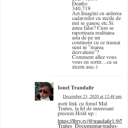
Deaths:
340,719
Azi.Imagini cu arderea
cadavrelor cu zecile de
mii se gasesc etc.Si
astea false? Cum se
raporteaza realitatea
asta de pe un
continent cu ce trasnai
sunt in ”marea
dezvaluire”?
Comment allez vous
vous en sortir…ca sa
zicem asa;-)
Ionel Trandafir
December 23, 2020 at 12:48 pm
aveti link cu fimul Mal
Traites, la fel de interesant
precum Hold up :
https://lbry.tv/@trandafir1:9/Ma
Traites_Documentar-tradus-