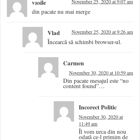
vasile
November 25, 2020 at 9:07 am
din pacate nu mai merge
Vlad
November 25, 2020 at 9:26 am
Încearcă să schimbi browser-ul.
Carmen
November 30, 2020 at 10:59 am
Din pacate mesajul este “no
content found”…
Incorect Politic
November 30, 2020 at
11:49 am
Îl vom urca din nou
odată ce-l primim de