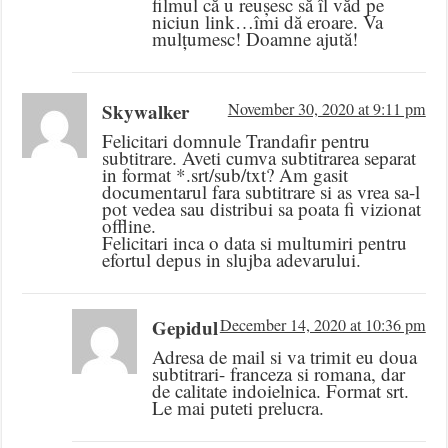
filmul că u reușesc să îl văd pe
niciun link…îmi dă eroare. Va
mulțumesc! Doamne ajută!
Skywalker
November 30, 2020 at 9:11 pm
Felicitari domnule Trandafir pentru
subtitrare. Aveti cumva subtitrarea separat
in format *.srt/sub/txt? Am gasit
documentarul fara subtitrare si as vrea sa-l
pot vedea sau distribui sa poata fi vizionat
offline.
Felicitari inca o data si multumiri pentru
efortul depus in slujba adevarului.
Gepidul
December 14, 2020 at 10:36 pm
Adresa de mail si va trimit eu doua
subtitrari- franceza si romana, dar
de calitate indoielnica. Format srt.
Le mai puteti prelucra.