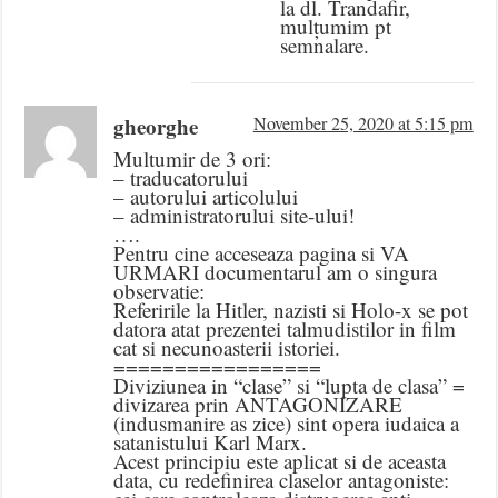
la dl. Trandafir,
mulțumim pt
semnalare.
gheorghe
November 25, 2020 at 5:15 pm
Multumir de 3 ori:
– traducatorului
– autorului articolului
– administratorului site-ului!
….
Pentru cine acceseaza pagina si VA
URMARI documentarul am o singura
observatie:
Referirile la Hitler, nazisti si Holo-x se pot
datora atat prezentei talmudistilor in film
cat si necunoasterii istoriei.
=================
Diviziunea in “clase” si “lupta de clasa” =
divizarea prin ANTAGONIZARE
(indusmanire as zice) sint opera iudaica a
satanistului Karl Marx.
Acest principiu este aplicat si de aceasta
data, cu redefinirea claselor antagoniste: