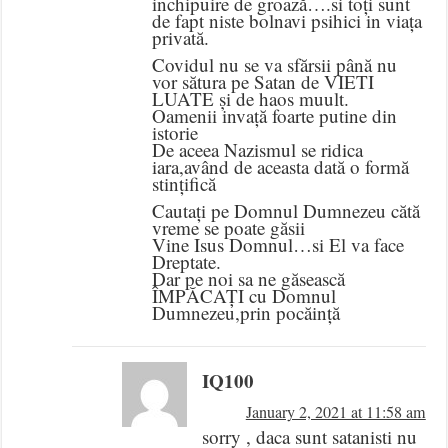
inchipuire de groază….si toți sunt
de fapt niste bolnavi psihici in viața
privată.
Covidul nu se va sfărsii până nu
vor sătura pe Satan de VIETI
LUATE și de haos muult.
Oamenii invață foarte putine din
istorie
De aceea Nazismul se ridica
iara,având de aceasta dată o formă
stințifică
Cautați pe Domnul Dumnezeu cătă
vreme se poate găsii
Vine Isus Domnul…si El va face
Dreptate.
Dar pe noi sa ne găsească
ÎMPĂCAȚI cu Domnul
Dumnezeu,prin pocăință
IQ100
January 2, 2021 at 11:58 am
sorry , daca sunt satanisti nu