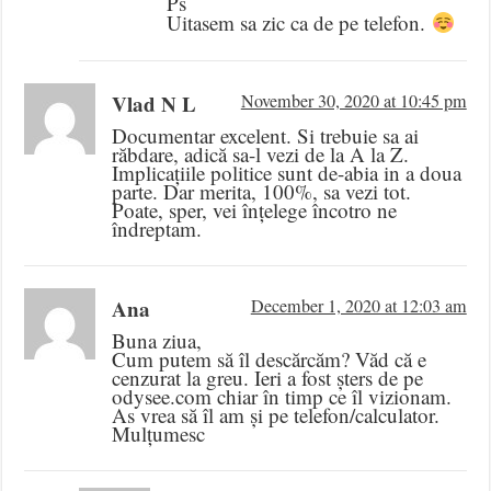
Ps
Uitasem sa zic ca de pe telefon.
Vlad N L
November 30, 2020 at 10:45 pm
Documentar excelent. Si trebuie sa ai
răbdare, adică sa-l vezi de la A la Z.
Implicațiile politice sunt de-abia in a doua
parte. Dar merita, 100%, sa vezi tot.
Poate, sper, vei înțelege încotro ne
îndreptam.
Ana
December 1, 2020 at 12:03 am
Buna ziua,
Cum putem să îl descărcăm? Văd că e
cenzurat la greu. Ieri a fost șters de pe
odysee.com chiar în timp ce îl vizionam.
As vrea să îl am și pe telefon/calculator.
Mulțumesc