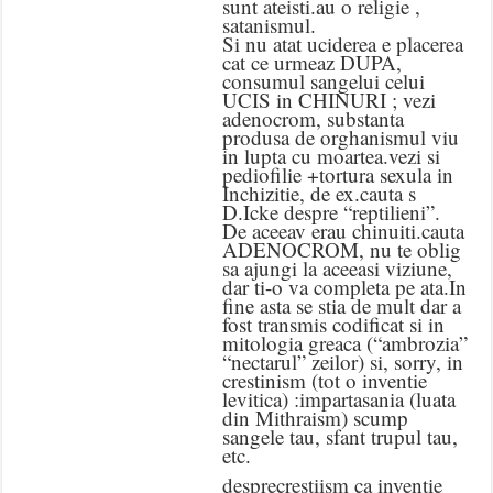
sunt ateisti.au o religie ,
satanismul.
Si nu atat uciderea e placerea
cat ce urmeaz DUPA,
consumul sangelui celui
UCIS in CHINURI ; vezi
adenocrom, substanta
produsa de orghanismul viu
in lupta cu moartea.vezi si
pediofilie +tortura sexula in
Inchizitie, de ex.cauta s
D.Icke despre “reptilieni”.
De aceeav erau chinuiti.cauta
ADENOCROM, nu te oblig
sa ajungi la aceeasi viziune,
dar ti-o va completa pe ata.In
fine asta se stia de mult dar a
fost transmis codificat si in
mitologia greaca (“ambrozia”
“nectarul” zeilor) si, sorry, in
crestinism (tot o inventie
levitica) :impartasania (luata
din Mithraism) scump
sangele tau, sfant trupul tau,
etc.
desprecrestiism ca inventie