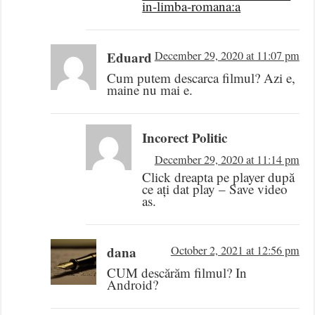
in-limba-romana:a
Eduard
December 29, 2020 at 11:07 pm
Cum putem descarca filmul? Azi e,
maine nu mai e.
Incorect Politic
December 29, 2020 at 11:14 pm
Click dreapta pe player după
ce ați dat play – Save video
as.
dana
October 2, 2021 at 12:56 pm
CUM descărăm filmul? In
Android?