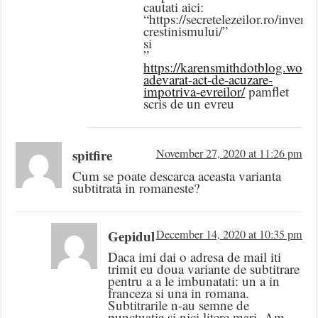
cautati aici:
“https://secretelezeilor.ro/inventa
crestinismului/”
si
”
https://karensmithdotblog.word
adevarat-act-de-acuzare-
impotriva-evreilor/
pamflet
scris de un evreu
spitfire
November 27, 2020 at 11:26 pm
Cum se poate descarca aceasta varianta
subtitrata in romaneste?
Gepidul
December 14, 2020 at 10:35 pm
Daca imi dai o adresa de mail iti
trimit eu doua variante de subtitrare
pentru a a le imbunatati: un a in
franceza si una in romana.
Subtitrarile n-au semne de
punctuatie si nici litere mari. Am