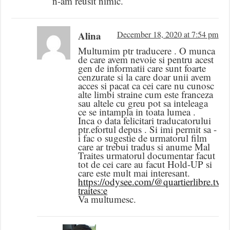
n-am reusit nimic.
Alina
December 18, 2020 at 7:54 pm
Multumim ptr traducere . O munca
de care avem nevoie si pentru acest
gen de informatii care sunt foarte
cenzurate si la care doar unii avem
acces si pacat ca cei care nu cunosc
alte limbi straine cum este franceza
sau altele cu greu pot sa inteleaga
ce se intampla in toata lumea .
Inca o data felicitari traducatorului
ptr.efortul depus . Si imi permit sa -
i fac o sugestie de urmatorul film
care ar trebui tradus si anume Mal
Traites urmatorul documentar facut
tot de cei care au facut Hold-UP si
care este mult mai interesant.
https://odysee.com/@quartierlibre.tv:8
traites:e
Va multumesc.