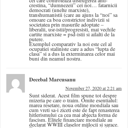
cei care controleaza distrugerea anti-
crestina, “dumnezeii” cei noi… fatarnicii
democrati (unelte marxiste),
transhumanistii (care au ajuns la “noi” sa
omoare ca boa constrictor indivizii si
societatea prin masurile adoptate –
liberalii, usr-istii/progresisti, mai vechile
cartite marxiste = psd-istii si ailalti de la
putere.
Exemplul comparativ la noi este cel al
ocupatiei staliniste care a adus “lupta de
clasa” si a dus la exterminarea celor mai
buni din neamul nostru.
Decebal Marcusanu
November 27, 2020 at 2:21 am
Sunt siderat. Acest film spune tot despre
mizeria pe care o traim. Omite esentialul:
marea resetare, noua otdine mondiala sau
cum vreti sa-i ziceti este de fapt renasterea
hitlerismului ca cea mai abjecta forma de
fascism. Elitele financiare mondiale au
declarat WWIII claselor mijlocii si sarace.