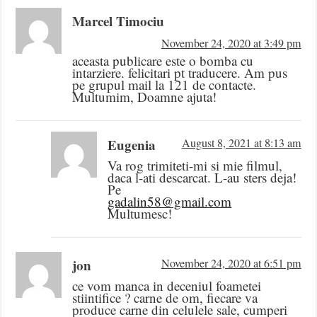
Marcel Timociu
November 24, 2020 at 3:49 pm
aceasta publicare este o bomba cu
intarziere. felicitari pt traducere. Am pus
pe grupul mail la 121 de contacte.
Multumim, Doamne ajuta!
Eugenia
August 8, 2021 at 8:13 am
Va rog trimiteti-mi si mie filmul,
daca l-ati descarcat. L-au sters deja!
Pe
gadalin58@gmail.com
Multumesc!
jon
November 24, 2020 at 6:51 pm
ce vom manca in deceniul foametei
stiintifice ? carne de om, fiecare va
produce carne din celulele sale, cumperi