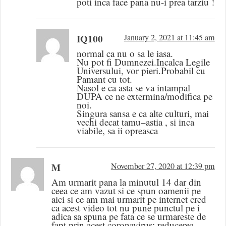
poti inca face pana nu-i prea tarziu !
IQ100
January 2, 2021 at 11:45 am
normal ca nu o sa le iasa.
Nu pot fi Dumnezei.Incalca Legile
Universului, vor pieri.Probabil cu
Pamant cu tot.
Nasol e ca asta se va intampal
DUPA ce ne extermina/modifica pe
noi.
Singura sansa e ca alte culturi, mai
vechi decat tamu–astia , si inca
viabile, sa ii opreasca
M
November 27, 2020 at 12:39 pm
Am urmarit pana la minutul 14 dar din
ceea ce am vazut si ce spun oamenii pe
aici si ce am mai urmarit pe internet cred
ca acest video tot nu pune punctul pe i
adica sa spuna pe fata ce se urmareste de
fapt prin acest coronavirus: reducerea