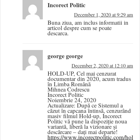
Incorect Politic
December 1, 2020 at 9:29 am
Buna ziua, am inclus informatii in
articol despre cum se poate
descarca.
george george
December 2, 2020 at 12:10 am
HOLD-UP, Cel mai cenzurat
documentar din 2020, acum tradus
în Limba Română
Mihnea Codrescu
Incorect Politic
Noiembrie 24, 2020
Actualizare: După ce Sistemul a
căzut în capcana întinsă, cenzurând
masiv filmul Hold-up, Incorect
Politic vă pune la dispoziție noua
variantă, liberă la vizionare și
descărcare – dați mai departe!
https://www.incorectpolitic.com/hold-