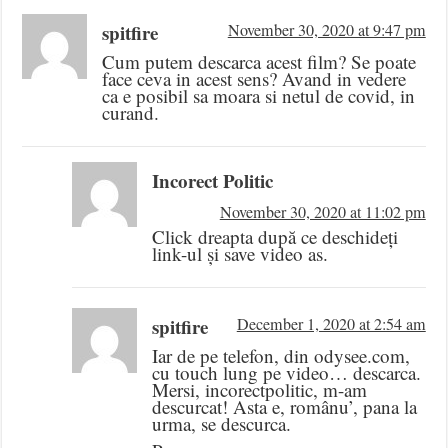
spitfire
November 30, 2020 at 9:47 pm
Cum putem descarca acest film? Se poate
face ceva in acest sens? Avand in vedere
ca e posibil sa moara si netul de covid, in
curand.
Incorect Politic
November 30, 2020 at 11:02 pm
Click dreapta după ce deschideți
link-ul și save video as.
spitfire
December 1, 2020 at 2:54 am
Iar de pe telefon, din odysee.com,
cu touch lung pe video… descarca.
Mersi, incorectpolitic, m-am
descurcat! Asta e, românu’, pana la
urma, se descurca.