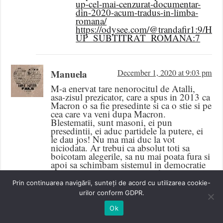
up-cel-mai-cenzurat-documentar-
din-2020-acum-tradus-in-limba-
romana/
https://odysee.com/@trandafir1:9/HO
UP_SUBTITRAT_ROMANA:7
Manuela
December 1, 2020 at 9:03 pm
M-a enervat tare nenorocitul de Atalli,
asa-zisul prezicator, care a spus in 2013 ca
Macron o sa fie presedinte si ca o stie si pe
cea care va veni dupa Macron.
Blestematii, sunt masoni, ei pun
presedintii, ei aduc partidele la putere, ei
le dau jos! Nu ma mai duc la vot
niciodata. Ar trebui ca absolut toti sa
boicotam alegerile, sa nu mai poata fura si
apoi sa schimbam sistemul in democratie
directa si Constitutia, care e facuta pt a
intretine sistemul corupt, nu pt noi..
Prin continuarea navigării, sunteți de acord cu utilizarea cookie-
Ii multumesc lui Ionel Trandafir pentru
urilor conform GDPR.
fapta lui buna!
Ok