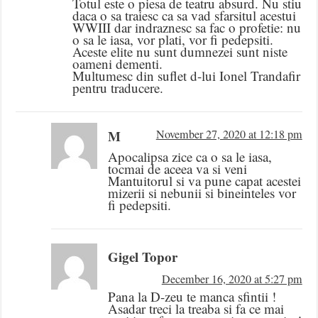
Totul este o piesa de teatru absurd. Nu stiu
daca o sa traiesc ca sa vad sfarsitul acestui
WWIII dar indraznesc sa fac o profetie: nu
o sa le iasa, vor plati, vor fi pedepsiti.
Aceste elite nu sunt dumnezei sunt niste
oameni dementi.
Multumesc din suflet d-lui Ionel Trandafir
pentru traducere.
M
November 27, 2020 at 12:18 pm
Apocalipsa zice ca o sa le iasa,
tocmai de aceea va si veni
Mantuitorul si va pune capat acestei
mizerii si nebunii si bineinteles vor
fi pedepsiti.
Gigel Topor
December 16, 2020 at 5:27 pm
Pana la D-zeu te manca sfintii !
Asadar treci la treaba si fa ce mai