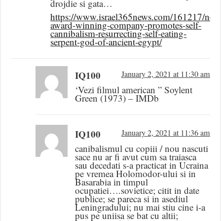
drojdie si gata…
https://www.israel365news.com/161217/new
award-winning-company-promotes-self-
cannibalism-resurrecting-self-eating-
serpent-god-of-ancient-egypt/
IQ100
January 2, 2021 at 11:30 am
‘Vezi filmul american ” Soylent
Green (1973) – IMDb
IQ100
January 2, 2021 at 11:36 am
canibalismul cu copiii / nou nascuti
sace nu ar fi avut cum sa traiasca
sau decedati s-a practicat in Ucraina
pe vremea Holomodor-ului si in
Basarabia in timpul
ocupatiei….sovietice; citit in date
publice; se pareca si in asediul
Leningradului; nu mai stiu cine i-a
pus pe uniisa se bat cu altii;