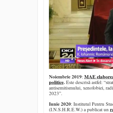
Noiembrie 2019
MAE elaboreaz
:
politice
.
Este descrisă astfel: “str
antisemitismului, xenofobiei, radic
2023”.
Iunie 2020
: Institutul Pentru S
r
(I.N.S.H.R.E.W.) a publicat un