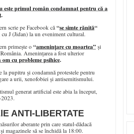
cu este primul român condamnat pentru că a
t
.
“
se simte rănită
“
rn scrie pe Facebook că
 cu J (Jidan) la un eveniment cultural.
“
amenințare cu moartea”
rn primește o
și
 România. Amenințarea a fost ulterior
un om cu probleme psihice
.
e la pupitru și condamnă protestele pentru
gare a urii, xenofobiei și antisemitismului.
mul generat artificial este abia la început,
-2023.
lE ANTI-LIBERTATE
ăsurilor aberante prin care statul-dădacă
 și magazinele să se închidă la 18:00.