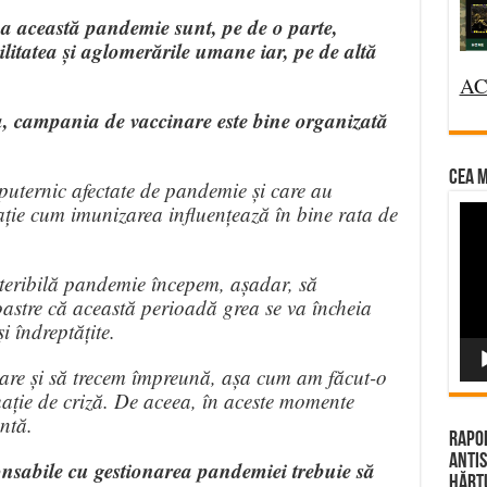
pa această pandemie sunt, pe de o parte,
bilitatea și aglomerările umane iar, pe de altă
AC
, campania de vaccinare este bine organizată
CEA M
 puternic afectate de pandemie și care au
ție cum imunizarea influențează în bine rata de
Vi
Pla
teribilă pandemie începem, așadar, să
noastre că această perioadă grea se va încheia
i îndreptățite.
are și să trecem împreună, așa cum am făcut-o
tuație de criză. De aceea, în aceste momente
ntă.
Rapor
Antis
ponsabile cu gestionarea pandemiei trebuie să
Hărțu