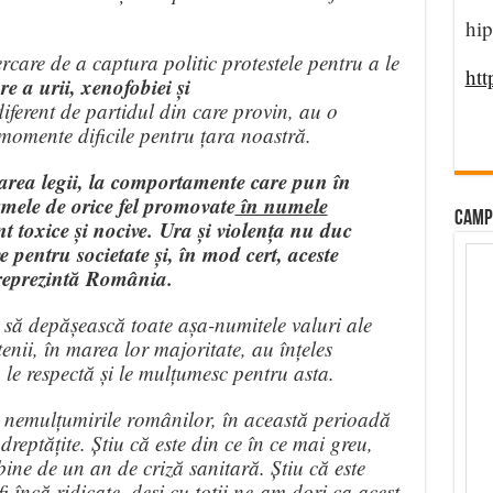
hip
rcare de a captura politic protestele pentru a le
htt
e a urii, xenofobiei și
ndiferent de partidul din care provin, au o
 momente dificile pentru țara noastră.
tarea legii, la comportamente care pun în
smele de orice fel promovate
în numele
CAMP
t toxice și nocive. Ura și violența nu duc
e pentru societate și, în mod cert, aceste
reprezintă România.
să depășească toate așa-numitele valuri ale
nii, în marea lor majoritate, au înțeles
 le respectă și le mulțumesc pentru asta.
 și nemulțumirile românilor, în această perioadă
îndreptățite. Știu că este din ce în ce mai greu,
ine de un an de criză sanitară. Știu că este
fi încă ridicate, deși cu toții ne-am dori ca acest