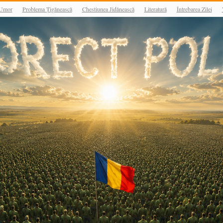
Umor
Problema Țigănească
Chestiunea Jidănească
Literatură
Întrebarea Zilei