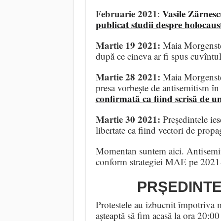
Februarie 2021
Vasile Zărnes
:
publicat studii despre holocaus
Martie 19 2021:
Maia Morgenste
după ce cineva ar fi spus cuvîntul
Martie 28 2021:
Maia Morgenste
presa vorbește de antisemitism în
confirmată ca fiind scrisă de 
Martie 30 2021:
Președintele ies
libertate ca fiind vectori de propa
Momentan suntem aici. Antisemitis
conform strategiei MAE pe 2021
PRȘEDINTE
Protestele au izbucnit împotriva m
așteaptă să fim acasă la ora 20:00