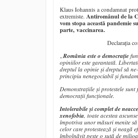
Klaus Iohannis a condamnat protes
Antiromânul de la Co
extremiste.
vom stopa această pandemie sunt,
parte, vaccinarea.
Declarația co
România este o democrație
„
fun
opiniilor este garantată. Liberta
dreptul la opinie și dreptul să n
principiu nenegociabil și fundame
Demonstrațiile și protestele sunt f
democrații funcționale.
Intolerabile și complet de neacce
xenofobia
, toate acestea ascunse
împotriva unor măsuri menite să p
celor care protestează și neagă e
îmbolnăvit peste o sută de milioa