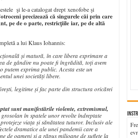
tele şi le-a catalogat drept xenofobe și
troceni precizează că singurele căi prin care
 pe de o parte, restricțiile iar, pe de altă
mpletă a lui Klaus Iohannis:
cțională și matură, în care libera exprimare a
tea de gândire nu poate fi îngrădită, toți avem
e-o putem exprima public. Acesta este un
ntul unei societăți libere.
irești, legitime și fac parte din structura oricărei
ptat sunt manifestările violente, extremismul,
INSTR
 grosolan în spatele unor revolte îndreptate
rotejeze viața și sănătatea tuturor. Inclusiv ale
Fre
fectele dramatice ale unei pandemii care a
evr
ne de oameni și a răpus milioane de suflete la