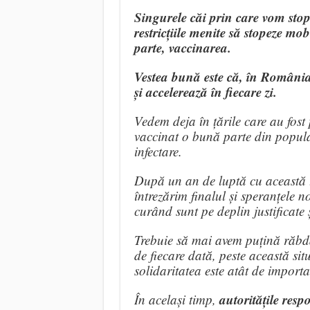
Singurele căi prin care vom sto
restricțiile menite să stopeze mo
parte, vaccinarea.
Vestea bună este că, în România
și accelerează în fiecare zi.
Vedem deja în țările care au fost
vaccinat o bună parte din popula
infectare.
După un an de luptă cu această 
întrezărim finalul și speranțele 
curând sunt pe deplin justificate ș
Trebuie să mai avem puțină răbd
de fiecare dată, peste această si
solidaritatea este atât de importa
autoritățile res
În același timp,