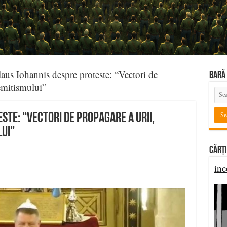
aus Iohannis despre proteste: “Vectori de
BARĂ 
semitismului”
ste: “Vectori de propagare a urii,
lui”
Cărți
inc