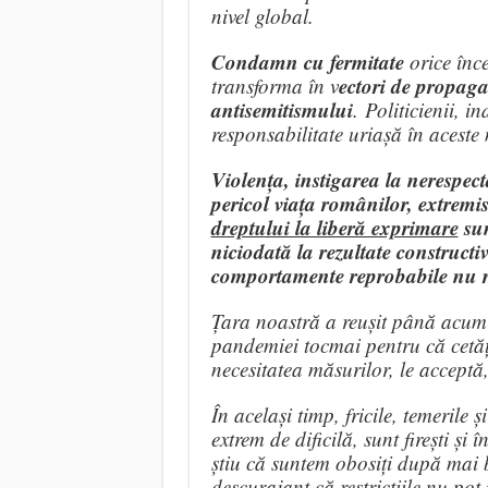
nivel global.
Condamn cu fermitate
orice înce
ectori de propagar
transforma în v
antisemitismului
. Politicienii, i
responsabilitate uriașă în aceste
Violența, instigarea la nerespec
pericol viața românilor, extremi
dreptului la liberă exprimare
sun
niciodată la rezultate constructiv
comportamente reprobabile nu 
Țara noastră a reușit până acum 
pandemiei tocmai pentru că cetățe
necesitatea măsurilor, le acceptă,
În același timp, fricile, temerile
extrem de dificilă, sunt firești și 
știu că suntem obosiți după mai b
descurajant că restricțiile nu pot 