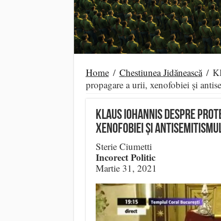
Home
/
Chestiunea Jidănească
/
Kl
propagare a urii, xenofobiei și anti
Klaus Iohannis despre prote
xenofobiei și antisemitismu
Sterie Ciumetti
Incorect Politic
Martie 31, 2021