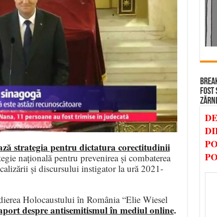
BREAK
FOST 
ZĂRN
DE
DI
PO
ă strategia pentru dictatura corectitudinii
PO
ategie națională pentru prevenirea și combaterea
alizării și discursului instigator la ură 2021-
tudierea Holocaustului în România “Elie Wiesel
aport despre antisemitismul în mediul online
.