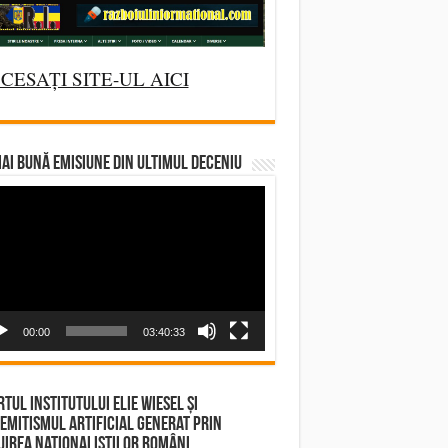
CESAȚI SITE-UL AICI
AI BUNĂ EMISIUNE DIN ULTIMUL DECENIU
deo
yer
00:00
03:40:33
tul Institutului Elie Wiesel și
emitismul Artificial Generat prin
irea Naționaliștilor Români