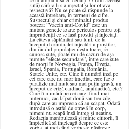
se întâmplă însă cu ceilalți 75 (din aceeași
sută) cărora li s-a injectat și lor otrava
respectivă? Nu se poate să răspunde la
această întrebare, în termeni de cifre.
Suspectul și chiar criminalul produs
botezat ”Vaccin anti-Covid” este un
mutant genetic foarte periculos pentru toți
imprudenții ce se lasă prostiți și injectați.
La câteva săptămâni sau luni, de la
începutul criminalei injectări a proștilor,
din rândul populației neștiutoare, se
cunosc sute, poate mii de cazuri de așa
numite ”efecte secundare”, între care sute
de morți în Norvegia, Franța, Elveția,
Israel, Spania, Portugalia, România,
Statele Unite, etc. Cine îi numără însă pe
cei care care nu mor imediat, care fac o
paralizie mai mult sau mai puțin gravă, un
început de criză cardiacă, anafilactică, etc.?
Cine îi numără pe cei care, fiind mai
puternici, zac la pat două sau trei zile,
după care au impresia că au scăpat. Odată
introdusă o astfel de otravă în corp,
nimeni nu scapă însă întreg și neatins.
Redacția manipulează și minte cititorii, îi
împiedică să înțeleagă despre ce este
vorba, atunci când vorbește păsărește,