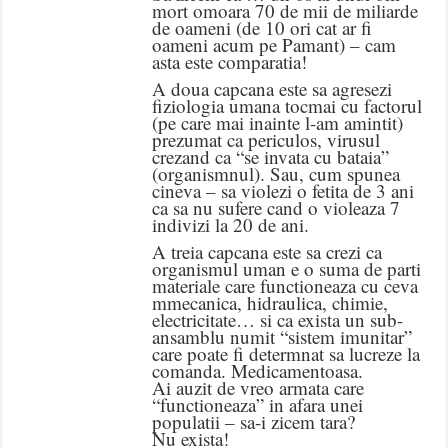
mort omoara 70 de mii de miliarde
de oameni (de 10 ori cat ar fi
oameni acum pe Pamant) – cam
asta este comparatia!
A doua capcana este sa agresezi
fiziologia umana tocmai cu factorul
(pe care mai inainte l-am amintit)
prezumat ca periculos, virusul
crezand ca “se invata cu bataia”
(organismnul). Sau, cum spunea
cineva – sa violezi o fetita de 3 ani
ca sa nu sufere cand o violeaza 7
indivizi la 20 de ani.
A treia capcana este sa crezi ca
organismul uman e o suma de parti
materiale care functioneaza cu ceva
mmecanica, hidraulica, chimie,
electricitate… si ca exista un sub-
ansamblu numit “sistem imunitar”
care poate fi determnat sa lucreze la
comanda. Medicamentoasa.
Ai auzit de vreo armata care
“functioneaza” in afara unei
populatii – sa-i zicem tara?
Nu exista!