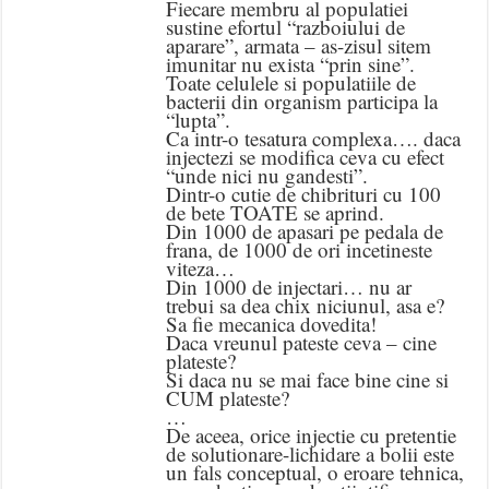
Fiecare membru al populatiei
sustine efortul “razboiului de
aparare”, armata – as-zisul sitem
imunitar nu exista “prin sine”.
Toate celulele si populatiile de
bacterii din organism participa la
“lupta”.
Ca intr-o tesatura complexa…. daca
injectezi se modifica ceva cu efect
“unde nici nu gandesti”.
Dintr-o cutie de chibrituri cu 100
de bete TOATE se aprind.
Din 1000 de apasari pe pedala de
frana, de 1000 de ori incetineste
viteza…
Din 1000 de injectari… nu ar
trebui sa dea chix niciunul, asa e?
Sa fie mecanica dovedita!
Daca vreunul pateste ceva – cine
plateste?
Si daca nu se mai face bine cine si
CUM plateste?
…
De aceea, orice injectie cu pretentie
de solutionare-lichidare a bolii este
un fals conceptual, o eroare tehnica,