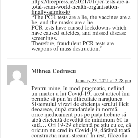
https://freepress.ie/2021/01/pcr-tests-are-a-
total-scam-world-health-organisation-
finally-admits-it/
“The PCR tests are a lie, the vaccines are a
lie, and the masks are a lie. …
PCR tests have caused lockdowns which
have caused suicides, and missed disease
screenings.
Therefore, fraudulent PCR tests are
weapons of mass destruction.”
Mihnea Codrescu
January 23, 2021 at 2:28 pm
Pentru mine, în mod pragmatic, nefiind
un martor a lui Covid-19, acest articol îmi
permite să pun în dificultate narațiunea
Sistemului vizavi de eficiența serului ilicit
deoarece, după standardele în normă,
orice medicament pus pe piața trebuie să
aibă eficientă dovedită de minimum 60 la
sută… Ori 19-29 eficientă pe știu eu ce, că
oricum nu cred în Covid-19, dărâmă toată
construcția main-stream! În rest, filozofia