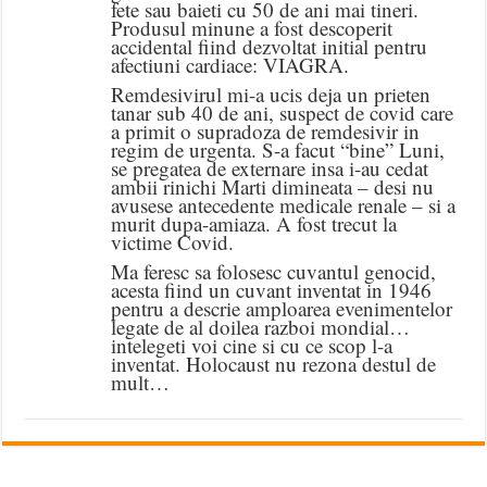
fete sau baieti cu 50 de ani mai tineri.
Produsul minune a fost descoperit
accidental fiind dezvoltat initial pentru
afectiuni cardiace: VIAGRA.
Remdesivirul mi-a ucis deja un prieten
tanar sub 40 de ani, suspect de covid care
a primit o supradoza de remdesivir in
regim de urgenta. S-a facut “bine” Luni,
se pregatea de externare insa i-au cedat
ambii rinichi Marti dimineata – desi nu
avusese antecedente medicale renale – si a
murit dupa-amiaza. A fost trecut la
victime Covid.
Ma feresc sa folosesc cuvantul genocid,
acesta fiind un cuvant inventat in 1946
pentru a descrie amploarea evenimentelor
legate de al doilea razboi mondial…
intelegeti voi cine si cu ce scop l-a
inventat. Holocaust nu rezona destul de
mult…