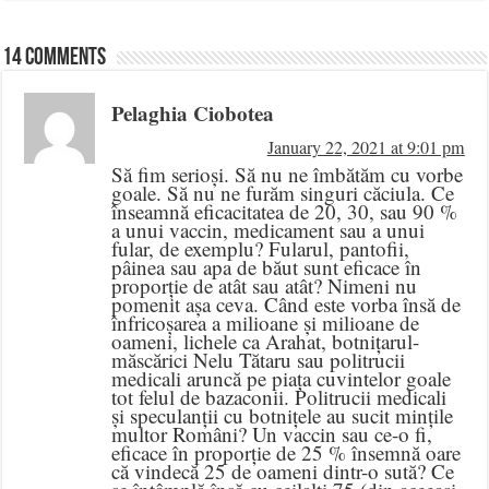
14 comments
Pelaghia Ciobotea
January 22, 2021 at 9:01 pm
Să fim serioși. Să nu ne îmbătăm cu vorbe
goale. Să nu ne furăm singuri căciula. Ce
înseamnă eficacitatea de 20, 30, sau 90 %
a unui vaccin, medicament sau a unui
fular, de exemplu? Fularul, pantofii,
pâinea sau apa de băut sunt eficace în
proporție de atât sau atât? Nimeni nu
pomenit așa ceva. Când este vorba însă de
înfricoșarea a milioane și milioane de
oameni, lichele ca Arahat, botnițarul-
măscărici Nelu Tătaru sau politrucii
medicali aruncă pe piața cuvintelor goale
tot felul de bazaconii. Politrucii medicali
și speculanții cu botnițele au sucit mințile
multor Români? Un vaccin sau ce-o fi,
eficace în proporție de 25 % însemnă oare
că vindecă 25 de oameni dintr-o sută? Ce