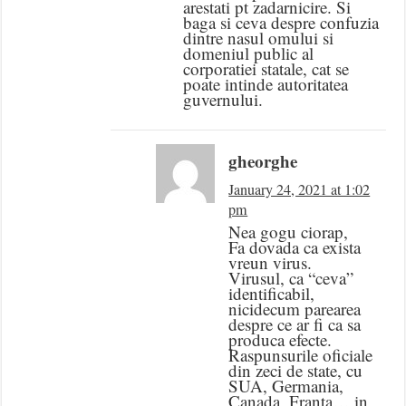
arestati pt zadarnicire. Si
baga si ceva despre confuzia
dintre nasul omului si
domeniul public al
corporatiei statale, cat se
poate intinde autoritatea
guvernului.
gheorghe
January 24, 2021 at 1:02
pm
Nea gogu ciorap,
Fa dovada ca exista
vreun virus.
Virusul, ca “ceva”
identificabil,
nicidecum parearea
despre ce ar fi ca sa
produca efecte.
Raspunsurile oficiale
din zeci de state, cu
SUA, Germania,
Canada, Franta… in