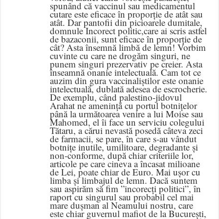
spunând că vaccinul sau medicamentul
cutare este eficace în proporție de atât sau
atât. Dar pantofii din picioarele dumitale,
domnule Incorect politic,care ai scris astfel
de bazaconii, sunt eficace în proporție de
cât? Asta însemnă limbă de lemn! Vorbim
cuvinte cu care ne drogăm singuri, ne
punem singuri prezervativ pe creier. Asta
înseamnă onanie intelectuală. Cam tot ce
auzim din gura vaccinaliștilor este onanie
intelectuală, dublată adesea de escrocherie.
De exemplu, când palestino-jidovul
Arahat ne amenință cu portul botnițelor
până la următoarea venire a lui Moise sau
Mahomed, el îi face un serviciu colegului
Tătaru, a cărui nevastă posedă câteva zeci
de farmacii, se pare, în care s-au vândut
botnițe inutile, umilitoare, degradante și
non-conforme, după chiar criteriile lor,
articole pe care cineva a încasat milioane
de Lei, poate chiar de Euro. Mai ușor cu
limba și limbajul de lemn. Dacă suntem
sau aspirăm să fim ”incorecți politici”, în
raport cu singurul sau probabil cel mai
mare dușman al Neamului nostru, care
este chiar guvernul mafiot de la București,