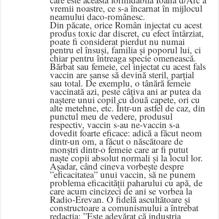
vremii noastre, ce s-a încarnat în mijlocul
neamului daco-românesc.
Din păcate, orice Român injectat cu acest
produs toxic dar discret, cu efect întârziat,
poate fi considerat pierdut nu numai
pentru el însuși, familia și poporul lui, ci
chiar pentru întreaga specie omenească.
Bărbat sau femeie, cel injectat cu acest fals
vaccin are șanse să devină steril, parțial
sau total. De exemplu, o tânără femeie
vaccinată azi, peste câțiva ani ar putea da
naștere unui copil cu două capete, ori cu
alte metehne, etc. Într-un astfel de caz, din
punctul meu de vedere, produsul
respectiv, vaccin s-au ne-vaccin s-a
dovedit foarte eficace: adică a făcut neom
dintr-un om, a făcut o născătoare de
monștri dintr-o femeie care ar fi putut
naște copii absolut normali și la locul lor.
Așadar, când cineva vorbește despre
”eficacitatea” unui vaccin, să ne punem
problema eficacității paharului cu apă, de
care acum cincizeci de ani se vorbea la
Radio-Erevan. O fidelă ascultătoare și
constructoare a comunismului a întrebat
redacția: ”Este adevărat că industria