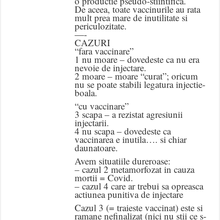
o productie pseudo-stiintifica.
De aceea, toate vaccinurile au rata
mult prea mare de inutilitate si
periculozitate.
—-
CAZURI
“fara vaccinare”
1 nu moare – dovedeste ca nu era
nevoie de injectare.
2 moare – moare “curat”; oricum
nu se poate stabili legatura injectie-
boala.
“cu vaccinare”
3 scapa – a rezistat agresiunii
injectarii.
4 nu scapa – dovedeste ca
vaccinarea e inutila…. si chiar
daunatoare.
Avem situatiile dureroase:
– cazul 2 metamorfozat in cauza
mortii = Covid.
– cazul 4 care ar trebui sa opreasca
actiunea punitiva de injectare
Cazul 3 (= traieste vaccinat) este si
ramane nefinalizat (nici nu stii ce s-