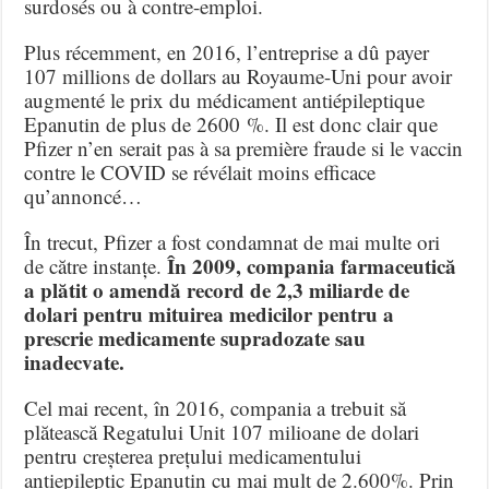
surdosés ou à contre-emploi.
Plus récemment, en 2016, l’entreprise a dû payer
107 millions de dollars au Royaume-Uni pour avoir
augmenté le prix du médicament antiépileptique
Epanutin de plus de 2600 %. Il est donc clair que
Pfizer n’en serait pas à sa première fraude si le vaccin
contre le COVID se révélait moins efficace
qu’annoncé…
În trecut, Pfizer a fost condamnat de mai multe ori
În 2009, compania farmaceutică
de către instanțe.
a plătit o amendă record de 2,3 miliarde de
dolari pentru mituirea medicilor pentru a
prescrie medicamente supradozate sau
inadecvate.
Cel mai recent, în 2016, compania a trebuit să
plătească Regatului Unit 107 milioane de dolari
pentru creșterea prețului medicamentului
antiepileptic Epanutin cu mai mult de 2.600%. Prin