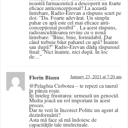
noastră farmaceutică a descoperit un foarte
eficace anticoncepțional? La această
întrebare, Radio-Erevan a răspuns scurt pe
doi: ”Da. Foarte adevărat. Un simplu
pahar cu apă este cel mai eficace anti-
concepțional posibil” . La acest răspuns,
radioascultătoarea revine cu o nouă
întrebare: ”Bine, bine, formidabil. Dar
când trebuie băut paharul cu apă? Înainte
sau după?” Radio-Erevan dădu răspunsul
final: ”Nici înainte, nici după. În loc
de…”
Florin Bianu
January 23, 2021 at 7:20 am
@Pelaghia Ciobotea – te repezi ca taurul
în pânza roșie.
Îți înteleg frustrarea: urmează un genocid.
Media joacă un rol important în acest
proces.
Dar tu vezi în Incorect Politic un agent al
dezinformării?
Asta mă face să mă îndoiesc de
capacitățile tale intelectuale.