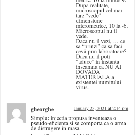
Dupa realitate,
microscopul cel mai
tare “vede”
dimensiune
micrometrice, 10 la -6.
Microscopul nu il
vede.
Daca nu il vezi, … ce
sa “prinzi” ca sa faci
ceva prin laboratoare?
Daca nu il poti
“aduce” in instanta
inseamna ca NU AI
DOVADA
MATERIALA a
existentei numitului
virus.
gheorghe
January 23, 2021 at 2:14 pm
Simplu: injectia propusa inventeaza o
pseudo-eficienta si se comporta ca o arma
de distrugere in masa.