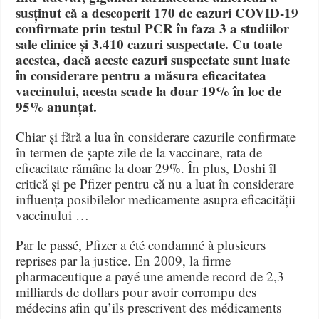
susținut că a descoperit 170 de cazuri COVID-19
confirmate prin testul PCR în faza 3 a studiilor
sale clinice și 3.410 cazuri suspectate. Cu toate
acestea, dacă aceste cazuri suspectate sunt luate
în considerare pentru a măsura eficacitatea
vaccinului, acesta scade la doar 19% în loc de
95% anunțat.
Chiar și fără a lua în considerare cazurile confirmate
în termen de șapte zile de la vaccinare, rata de
eficacitate rămâne la doar 29%. În plus, Doshi îl
critică și pe Pfizer pentru că nu a luat în considerare
influența posibilelor medicamente asupra eficacității
vaccinului …
Par le passé, Pfizer a été condamné à plusieurs
reprises par la justice. En 2009, la firme
pharmaceutique a payé une amende record de 2,3
milliards de dollars pour avoir corrompu des
médecins afin qu’ils prescrivent des médicaments