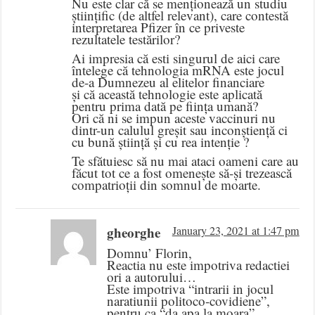
Nu este clar că se menționează un studiu
științific (de altfel relevant), care contestă
interpretarea Pfizer în ce priveste
rezultatele testărilor?
Ai impresia că esti singurul de aici care
întelege că tehnologia mRNA este jocul
de-a Dumnezeu al elitelor financiare
și că această tehnologie este aplicată
pentru prima dată pe ființa umană?
Ori că ni se impun aceste vaccinuri nu
dintr-un calulul greșit sau inconștiență ci
cu bună știință și cu rea intenție ?
Te sfătuiesc să nu mai ataci oameni care au
făcut tot ce a fost omenește să-și trezească
compatrioții din somnul de moarte.
gheorghe
January 23, 2021 at 1:47 pm
Domnu’ Florin,
Reactia nu este impotriva redactiei
ori a autorului…
Este impotriva “intrarii in jocul
naratiunii politoco-covidiene”,
pentru ca “da apa la moara”