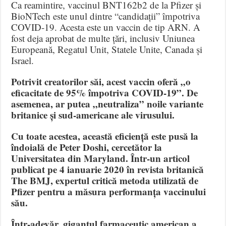
Ca reamintire, vaccinul BNT162b2 de la Pfizer și
BioNTech este unul dintre “candidații” împotriva
COVID-19. Acesta este un vaccin de tip ARN. A
fost deja aprobat de multe țări, inclusiv Uniunea
Europeană, Regatul Unit, Statele Unite, Canada și
Israel.
Potrivit creatorilor săi, acest vaccin oferă „o
eficacitate de 95% împotriva COVID-19”. De
asemenea, ar putea „neutraliza” noile variante
britanice și sud-americane ale virusului.
Cu toate acestea, această eficiență este pusă la
îndoială de Peter Doshi, cercetător la
Universitatea din Maryland. Într-un articol
publicat pe 4 ianuarie 2020 în revista britanică
The BMJ, expertul critică metoda utilizată de
Pfizer pentru a măsura performanța vaccinului
său.
Într-adevăr, gigantul farmaceutic american a