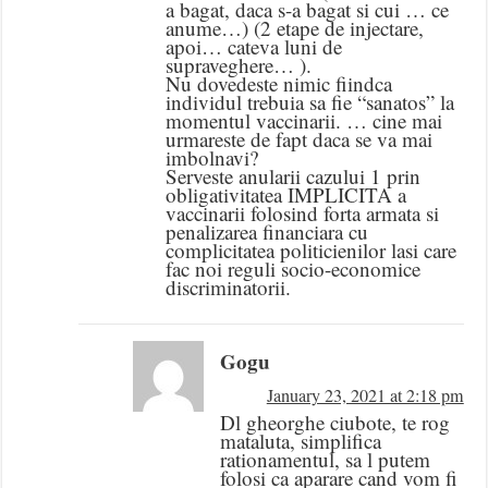
a bagat, daca s-a bagat si cui … ce
anume…) (2 etape de injectare,
apoi… cateva luni de
supraveghere… ).
Nu dovedeste nimic fiindca
individul trebuia sa fie “sanatos” la
momentul vaccinarii. … cine mai
urmareste de fapt daca se va mai
imbolnavi?
Serveste anularii cazului 1 prin
obligativitatea IMPLICITA a
vaccinarii folosind forta armata si
penalizarea financiara cu
complicitatea politicienilor lasi care
fac noi reguli socio-economice
discriminatorii.
Gogu
January 23, 2021 at 2:18 pm
Dl gheorghe ciubote, te rog
mataluta, simplifica
rationamentul, sa l putem
folosi ca aparare cand vom fi