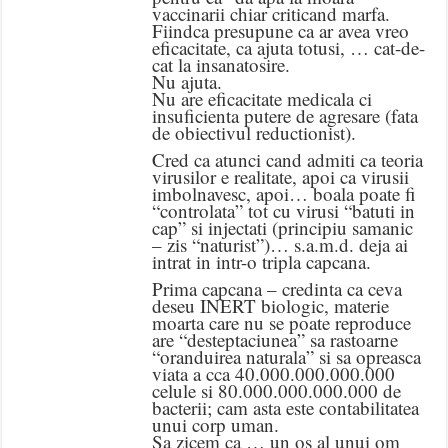
vaccinarii chiar criticand marfa.
Fiindca presupune ca ar avea vreo
eficacitate, ca ajuta totusi, … cat-de-
cat la insanatosire.
Nu ajuta.
Nu are eficacitate medicala ci
insuficienta putere de agresare (fata
de obiectivul reductionist).
Cred ca atunci cand admiti ca teoria
virusilor e realitate, apoi ca virusii
imbolnavesc, apoi… boala poate fi
“controlata” tot cu virusi “batuti in
cap” si injectati (principiu samanic
– zis “naturist”)… s.a.m.d. deja ai
intrat in intr-o tripla capcana.
Prima capcana – credinta ca ceva
deseu INERT biologic, materie
moarta care nu se poate reproduce
are “desteptaciunea” sa rastoarne
“oranduirea naturala” si sa opreasca
viata a cca 40.000.000.000.000
celule si 80.000.000.000.000 de
bacterii; cam asta este contabilitatea
unui corp uman.
Sa zicem ca … un os al unui om