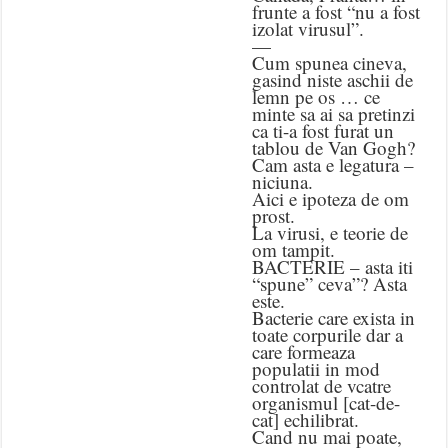
frunte a fost “nu a fost
izolat virusul”.
—
Cum spunea cineva,
gasind niste aschii de
lemn pe os … ce
minte sa ai sa pretinzi
ca ti-a fost furat un
tablou de Van Gogh?
Cam asta e legatura –
niciuna.
Aici e ipoteza de om
prost.
La virusi, e teorie de
om tampit.
BACTERIE – asta iti
“spune” ceva”? Asta
este.
Bacterie care exista in
toate corpurile dar a
care formeaza
populatii in mod
controlat de vcatre
organismul [cat-de-
cat] echilibrat.
Cand nu mai poate,