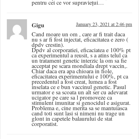
pentru cei ce vor supraviețui…
Gigu
January 23, 2021 at 2:46 pm
Cand moare un om , care ar fi trait daca
nu s ar fi fost injectat, eficacitatea e zero (
dpdv crestin).
Dpdv al corporatiei, eficaciatea e 100% pt
ca experimentul a reusit, s a atins telul ca
un tratament genetic interzic la om sa fie
acceptat pe scara mondiala drept vaccin,.
Chiar daca era apa chioara in fiole,
eficacitatea experimentului e 100%, pt ca
precedentul a fost creat, lumea a fost
inselata ce e bun vaccinul genetic. Pasul
urmator e sa scoata un alt ser cu adevarat
ucigator pe care sa l promoveze ca
stimulent imunitar si genocidul e asigurat.
Problema e, cine merita sa se mantuiasca
cand toti sunt lasi si nimeni nu trage un
glont in capetele balaurului de stat
corporatist.