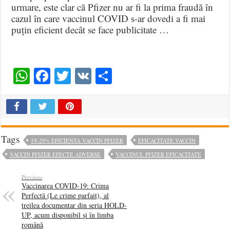
urmare, este clar că Pfizer nu ar fi la prima fraudă în
cazul în care vaccinul COVID s-ar dovedi a fi mai
puțin eficient decât se face publicitate …
WhatsApp
Facebook
Twitter
VK
Share
Tags
19-29% EFICIENTA VACCIN PFIZER
EFICACITATE VACCIN
VACCIN PFIZER EFECTE ADVERSE
VACCINUL PFIZER EFICACITATE
Previous
Vaccinarea COVID-19: Crima
Perfectă (Le crime parfait), al
treilea documentar din seria HOLD-
UP, acum disponibil și în limba
română