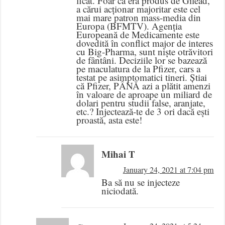
ficat. Foar că era produs de Gilead,
a cărui acționar majoritar este cel
mai mare patron mass-media din
Europa (BFMTV). Agenția
Europeană de Medicamente este
dovedită în conflict major de interes
cu Big-Pharma, sunt niște otrăvitori
de fântâni. Deciziile lor se bazează
pe maculatura de la Pfizer, cars a
testat pe asimptomatici tineri. Știai
că Pfizer, PÂNĂ azi a plătit amenzi
în valoare de aproape un miliard de
dolari pentru studii false, aranjate,
etc.? Injectează-te de 3 ori dacă ești
proastă, asta este!
Mihai T
January 24, 2021 at 7:04 pm
Ba să nu se injecteze
niciodată.