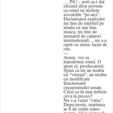
… PA! – poti sa-i dai
elixirul dion poveste
ca omul isi incheie
socotelile “pe-aici”.
Declansarea exploziei
nu tine de mersiul pe
strada cu sau fara
masca, nu tine de
numarul de calatori
internationali… nu s-a
oprit cu nimic facut de
om.
—
Acum, vor sa
transforme omul. O
spun ei, producatorii.
Spun ca nu au treaba
cu “virusul”, au treaba
cu modificare
functionarii
organismului uman.
Crezi ca iti mai trebuie
ceva la proces?
Nu s-a vazut “virus”.
Dupa teorie, marimea
ar fi de ordin nano-
metric, 10 la minus 9.