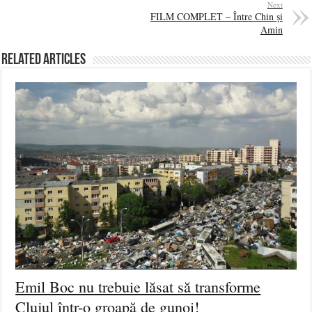
Next
FILM COMPLET – Între Chin și
Amin
Related Articles
Emil Boc nu trebuie lăsat să transforme
Clujul într-o groapă de gunoi!