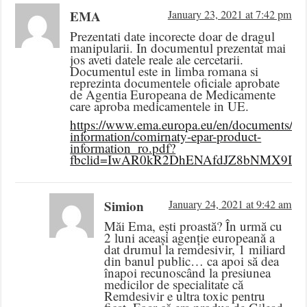
EMA
January 23, 2021 at 7:42 pm
Prezentati date incorecte doar de dragul
manipularii. In documentul prezentat mai
jos aveti datele reale ale cercetarii.
Documentul este in limba romana si
reprezinta documentele oficiale aprobate
de Agentia Europeana de Medicamente
care aproba medicamentele in UE.
https://www.ema.europa.eu/en/documents/pr
information/comirnaty-epar-product-
information_ro.pdf?
fbclid=IwAR0kR2DhENAfdJZ8bNMX9IV3
Simion
January 24, 2021 at 9:42 am
Măi Ema, ești proastă? În urmă cu
2 luni aceași agenție europeană a
dat drumul la remdesivir, 1 miliard
din banul public… ca apoi să dea
înapoi recunoscând la presiunea
medicilor de specialitate că
Remdesivir e ultra toxic pentru