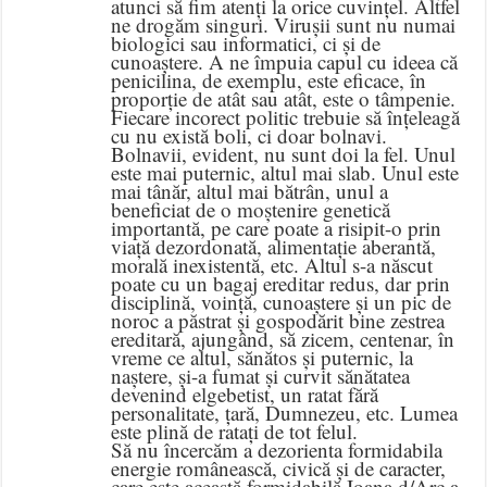
atunci să fim atenți la orice cuvințel. Altfel
ne drogăm singuri. Virușii sunt nu numai
biologici sau informatici, ci și de
cunoaștere. A ne împuia capul cu ideea că
penicilina, de exemplu, este eficace, în
proporție de atât sau atât, este o tâmpenie.
Fiecare incorect politic trebuie să înțeleagă
cu nu există boli, ci doar bolnavi.
Bolnavii, evident, nu sunt doi la fel. Unul
este mai puternic, altul mai slab. Unul este
mai tânăr, altul mai bătrân, unul a
beneficiat de o moștenire genetică
importantă, pe care poate a risipit-o prin
viață dezordonată, alimentație aberantă,
morală inexistentă, etc. Altul s-a născut
poate cu un bagaj ereditar redus, dar prin
disciplină, voință, cunoaștere și un pic de
noroc a păstrat și gospodărit bine zestrea
ereditară, ajungând, să zicem, centenar, în
vreme ce altul, sănătos și puternic, la
naștere, și-a fumat și curvit sănătatea
devenind elgebetist, un ratat fără
personalitate, țară, Dumnezeu, etc. Lumea
este plină de ratați de tot felul.
Să nu încercăm a dezorienta formidabila
energie românească, civică și de caracter,
care este această formidabilă Ioana d/Arc a