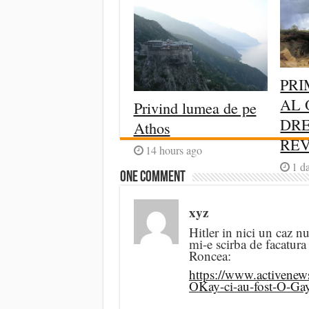
PRI
AL 
Privind lumea de pe
DRE
Athos
RE
14 hours ago
1 d
One comment
xyz
Hitler in nici un caz nu
mi-e scirba de facatura
Roncea:
https://www.activenews.
OKay-ci-au-fost-O-G