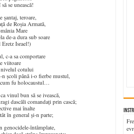
 să se unească!
e șantaj, teroare,
ață de Roșia Armată,
România Mare
ela de-a dura sub soare
Eretz Israel!)
l, c-a sa comportare
e viitoare
nivelul cotului
-n școli până i-o fierbe mustul,
re cum fu holocaustul…
ca vinul bun să se ivească,
dragi dascăli comandați prin cască;
ctive mai înalte
INSTR
tât în general și-n parte;
Fre
n genocidele-întâmplate,
evr
chiar dacă strâns împreunate: