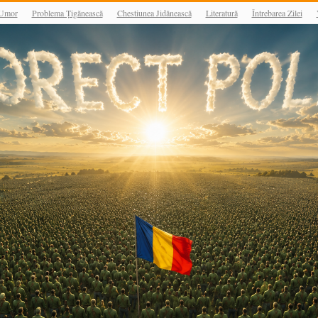
Umor
Problema Țigănească
Chestiunea Jidănească
Literatură
Întrebarea Zilei