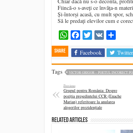
Chiar dacă nu s-o deconta, profitu
Fiincă-o s-aveți ce învăța-n mater
Și-întorși acasă, cu mult spor, sc
Să le predați elevilor cum e corect
WhatsApp
Facebook
Twitter
VK
Shar
Share
Facebook
Twitter
Tags
VICTOR GRIGOR – POETUL INCORECT POL
Previous
Grupul pentru România: Despre
poziția președintelui CCR (Enache
Marian) referitoare la anularea
alegerilor prezidențiale
Related Articles