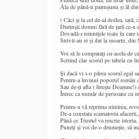
Ăla de până-n patrușunu și ăl din
( Căci și la cel de-al doilea, iară,
Distinșii domni fără de țară ce-n e
Dovadă-s temnițele toate în care 
Strivit-au ei și dat la moarte, din 
Voi să le comparați cu-acela de c
Scriind clar scorul pe tabela cu l
Și dacă vi s-o părea scorul egal s
Pentru-a învinui poporul român 
Sau de-ți afla ( ferește Doamne!) 
Întrec ca număr de persoane cu mu
Pentru-a vă reprima uimirea, revol
De-a constata scamatoria afacerii
Până ce Trustul va rescrie istoria
Puneți și voi de-o drumeție, să m