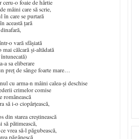
r ceru-o foaie de hârtie
 de mâini care să scrie,
 în care se purtară
în această țară
 dinafară,
ntr-o vară sfâșiată
 mai călcară și-altădată
 întunecată)
a-a sa eliberare
-un preț de sânge foarte mare…
nul cu arma-n mâini calea-și deschise
vederii crimelor comise
nie românească
ra să i-o ciopârțească,
s din starea creștinească
și să pătimească,
ce vrea să-l păgubească,
area păgânescă