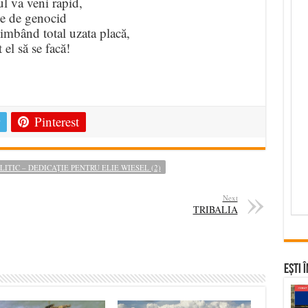
l va veni rapid,
ie de genocid
himbând total uzata placă,
 el să se facă!
e
Pinterest
ITIC – DEDICAȚIE PENTRU ELIE WIESEL (2)
Next
TRIBALIA
Ești 