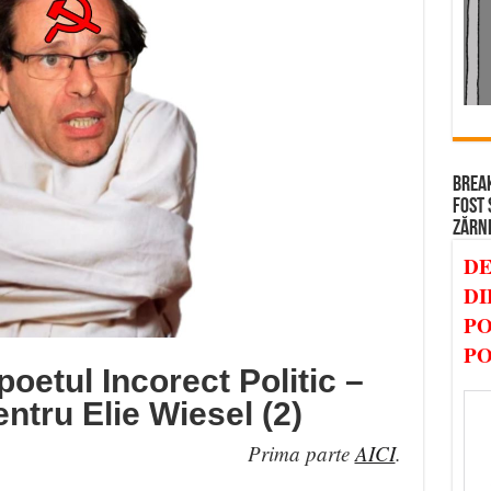
BREAK
FOST 
ZĂRN
DE
DI
PO
PO
poetul Incorect Politic –
entru Elie Wiesel (2)
Prima parte
AICI
.