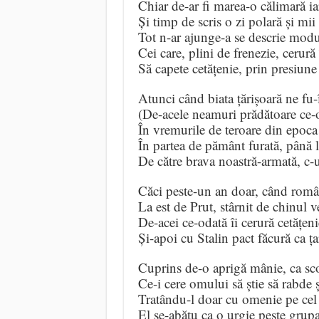
Chiar de-ar fi marea-o călimară ia
Și timp de scris o zi polară și mii
Tot n-ar ajunge-a se descrie modul
Cei care, plini de frenezie, cerură 
Să capete cetățenie, prin presiune
Atunci când biata țărișoară ne fu-î
(De-acele neamuri prădătoare ce-o
În vremurile de teroare din epoca
În partea de pământ furată, până l
De către brava noastră-armată, c
Căci peste-un an doar, când româ
La est de Prut, stârnit de chinul 
De-acei ce-odată îi cerură cetățe
Și-apoi cu Stalin pact făcură ca ța
Cuprins de-o aprigă mânie, ca sco
Ce-i cere omului să știe să rabde 
Tratându-l doar cu omenie pe cel 
El se-abătu ca o urgie peste grup