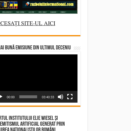
CESAȚI SITE-UL AICI
AI BUNĂ EMISIUNE DIN ULTIMUL DECENIU
deo
yer
00:00
03:40:33
tul Institutului Elie Wiesel și
emitismul Artificial Generat prin
irea Naționaliștilor Români