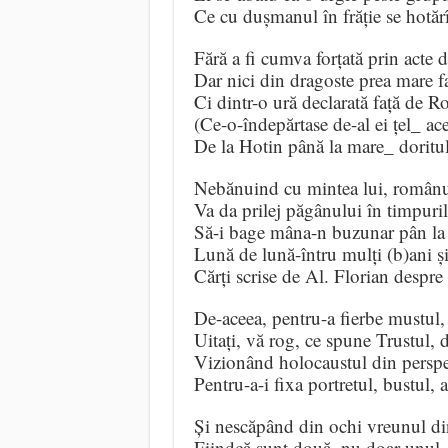
Ce cu dușmanul în frăție se hotărî
Fără a fi cumva forțată prin acte d
Dar nici din dragoste prea mare f
Ci dintr-o ură declarată față de 
(Ce-o-îndepărtase de-al ei țel_ ac
De la Hotin până la mare_ doritul 
Nebănuind cu mintea lui, românu
Va da prilej păgânului în timpuril
Să-i bage mâna-n buzunar pân la 
Lună de lună-întru mulți (b)ani și
Cărți scrise de Al. Florian desp
De-aceea, pentru-a fierbe mustul, 
Uitați, vă rog, ce spune Trustul, 
Vizionând holocaustul din perspe
Pentru-a-i fixa portretul, bustul, a
Și nescăpând din ochi vreunul di
Fiindcă sunt două, nu doar unul, 