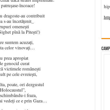
 patrușase-încoace!
hip
 cu dragoste-au contribuit
htt
a s-au încetățenit_
trupuri omenești
Sighet pînă la Pitești!)
are suntem acuzați,
ista celor vinovați…
CAMP
au prea apropiat
de genocid curat
că victimele românești
lt pe cele evreiești,
ta, poate, ori dezgustul
„Holocaustul”,
, schimbându-i fraza,
ai vedeți ce e prin Gaza…