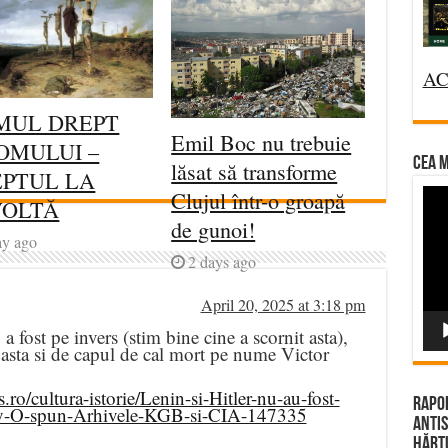
AC
MUL DREPT
Emil Boc nu trebuie
OMULUI –
CEA M
lăsat să transforme
PTUL LA
Vi
Clujul într-o groapă
VOLTĂ
Pla
de gunoi!
ay ago
2 days ago
April 20, 2025 at 3:18 pm
 a fost pe invers (stim bine cine a scornit asta),
 asta si de capul de cal mort pe nume Victor
ro/cultura-istorie/Lenin-si-Hitler-nu-au-fost-
Rapor
ay-O-spun-Arhivele-KGB-si-CIA-147335
Antis
Hărțu