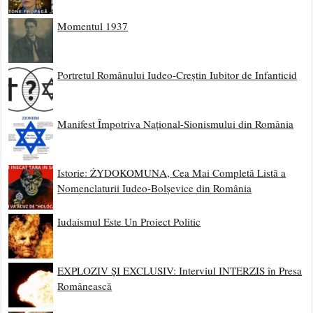
Momentul 1937
Portretul Românului Iudeo-Creștin Iubitor de Infanticid
Manifest Împotriva Național-Sionismului din România
Istorie: ŻYDOKOMUNA, Cea Mai Completă Listă a
Nomenclaturii Iudeo-Bolșevice din România
Iudaismul Este Un Proiect Politic
EXPLOZIV ȘI EXCLUSIV: Interviul INTERZIS în Presa
Românească