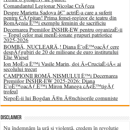
Comandantul Legionar Nicolae CrÄƒcea
Despre Marietta Sadova â€” actriÈ›a care a suferit
pentru CÄƒpitan! Prima femei-regizor de teatru din
RomÃ¢nia È™i exemplu feminin de sacrificiu
Decernarea Premiilor INSHR-EW pentru organizaÈ›ii
– Topul celor mai menÈ›ionate grupuri patriotice
2025-2026
BOMBÄ‚ NUCLEARÄ‚! Diana È˜oÈ™oacÄƒ cere
despÄƒgubiri de 20 de milioane de euro institutului
Elie Wiesel
Ion MoÈ›a È™i Vasile Marin, doi Â»CruciaÈ›iÂ« ai
secolului trecut
CAMPIONII ROMÃ‚NISMULUI È™i Decernarea
Premiilor INSHR-EW 2025-2026: Diana
È˜oÈ™oacÄƒ È™i Miron Manega cÃ¢È™tigÄƒ
trofeul
NepoÈ›ii lui Bogdan Ã®n Ã®nchisorile comuniste
DISCLAIMER
Nu îndemnăm la ură și violență, credem în revoluție