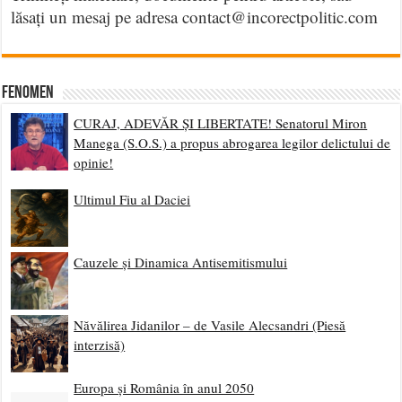
lăsați un mesaj pe adresa contact@incorectpolitic.com
Fenomen
CURAJ, ADEVĂR ȘI LIBERTATE! Senatorul Miron
Manega (S.O.S.) a propus abrogarea legilor delictului de
opinie!
Ultimul Fiu al Daciei
Cauzele și Dinamica Antisemitismului
Năvălirea Jidanilor – de Vasile Alecsandri (Piesă
interzisă)
Europa și România în anul 2050