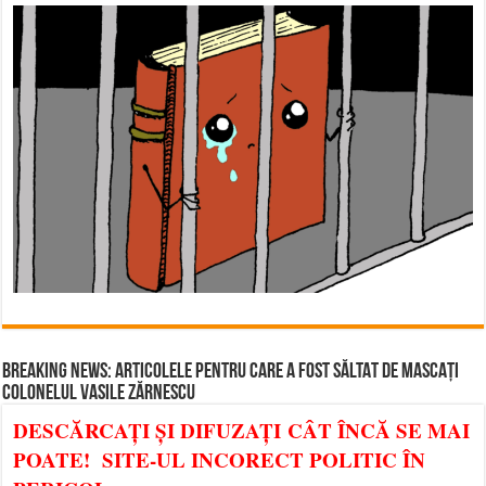
BREAKING NEWS: ARTICOLELE PENTRU CARE A FOST SĂLTAT DE MASCAȚI
COLONELUL VASILE ZĂRNESCU
DESCĂRCAȚI ȘI DIFUZAȚI CÂT ÎNCĂ SE MAI
POATE! SITE-UL INCORECT POLITIC ÎN