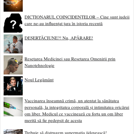
DICȚIONARUL COINCIDENȚELOR – Cine sunt iudeii
care ne-au influențat țara în istoria recentă
DEȘERTĂCIUNE?! Nu, APĂRARE!
Resetarea Medicinei sau Resetarea Omenirii prin
Nanotehnologie
Noul Legământ
Vaccinarea înseamnă crimă, un atentat la sănătatea
personală, la integritatea corporală și intimitatea oricărui
om liber. Medicul ce vaccinează cu forța un om liber
merită să fie pedepsit de acesta
Trebuie să distrugem supermația jidovească!