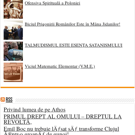
Ofensiva Spirituală a Poloniei
Biciul Prigonirii Românilor Este în Mâna Jidanilor!
TALMUDISMUL ESTE ESENȚA SATANISMULUI
Viciul Matematic Elementar (V.M.E.)
RSS
Privind lumea de pe Athos
PRIMUL DREPT AL OMULUI – DREPTUL LA
REVOLTÄ‚
Emil Boc nu trebuie lÄƒsat sÄƒ transforme Clujul
Ã®ntr-o groapÄƒ de gunoi!