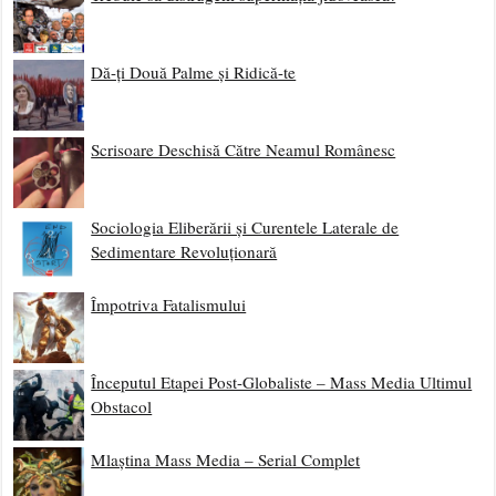
Dă-ți Două Palme și Ridică-te
Scrisoare Deschisă Către Neamul Românesc
Sociologia Eliberării și Curentele Laterale de
Sedimentare Revoluționară
Împotriva Fatalismului
Începutul Etapei Post-Globaliste – Mass Media Ultimul
Obstacol
Mlaștina Mass Media – Serial Complet