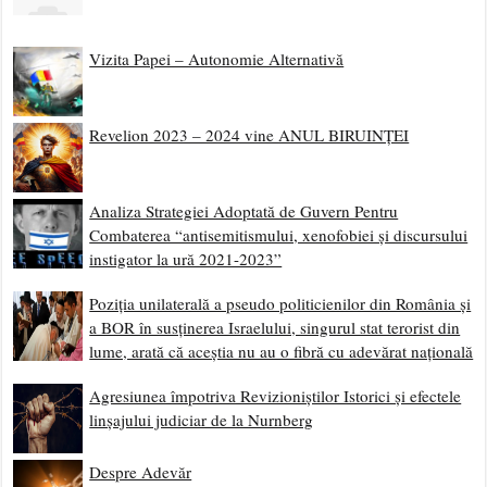
Vizita Papei – Autonomie Alternativă
Revelion 2023 – 2024 vine ANUL BIRUINȚEI
Analiza Strategiei Adoptată de Guvern Pentru
Combaterea “antisemitismului, xenofobiei și discursului
instigator la ură 2021-2023”
Poziția unilaterală a pseudo politicienilor din România și
a BOR în susținerea Israelului, singurul stat terorist din
lume, arată că aceștia nu au o fibră cu adevărat națională
Agresiunea împotriva Revizioniștilor Istorici și efectele
linșajului judiciar de la Nurnberg
Despre Adevăr