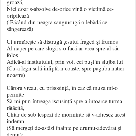
groază,
Nici doar s-absolve de-orice vină o victimă ce-
oripilează
( Făcând din neagra sanguisugă o lebădă ce
sângerează)
Ci urmărește să distrugă țesutul fraged și frumos
Al nației pe care slugă s-o facă-ar vrea spre-al său
folos
Adică-al institutului, prin voi, cei puși în slujba lui
(Cu-a legii sulă-înfiptă-n coaste, spre paguba nației
noastre)
Cărora vreau, cu prisosință, în caz că muza mi-o
permite
Să-mi pun întreaga iscusință spre-a-întoarce turma
rătăcită,
Chiar de sub lespezi de morminte să v-adresez acest
îndemn
(Să mergeți de-astăzi înainte pe drumu-adevărat și
demn):