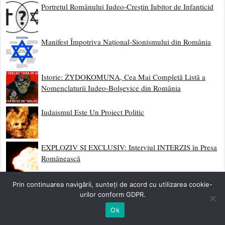
Portretul Românului Iudeo-Creștin Iubitor de Infanticid
Manifest Împotriva Național-Sionismului din România
Istorie: ŻYDOKOMUNA, Cea Mai Completă Listă a
Nomenclaturii Iudeo-Bolșevice din România
Iudaismul Este Un Proiect Politic
EXPLOZIV ȘI EXCLUSIV: Interviul INTERZIS în Presa
Românească
Ofensiva Spirituală a Poloniei
Prin continuarea navigării, sunteți de acord cu utilizarea cookie-
urilor conform GDPR.
Ok
Biciul Prigonirii Românilor Este în Mâna Jidanilor!