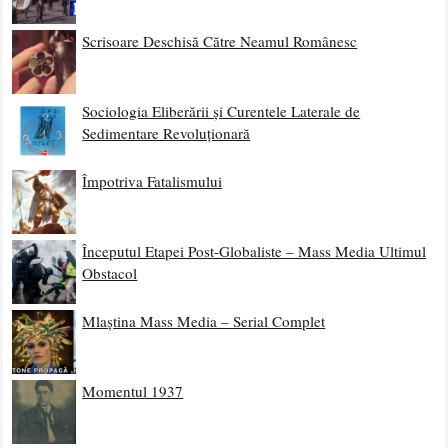
Scrisoare Deschisă Către Neamul Românesc
Sociologia Eliberării și Curentele Laterale de
Sedimentare Revoluționară
Împotriva Fatalismului
Începutul Etapei Post-Globaliste – Mass Media Ultimul
Obstacol
Mlaștina Mass Media – Serial Complet
Momentul 1937