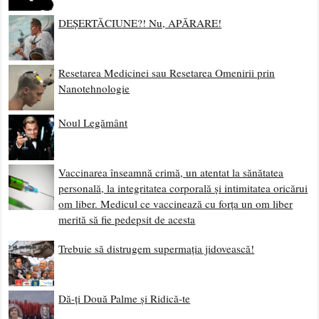
DEȘERTĂCIUNE?! Nu, APĂRARE!
Resetarea Medicinei sau Resetarea Omenirii prin
Nanotehnologie
Noul Legământ
Vaccinarea înseamnă crimă, un atentat la sănătatea
personală, la integritatea corporală și intimitatea oricărui
om liber. Medicul ce vaccinează cu forța un om liber
merită să fie pedepsit de acesta
Trebuie să distrugem supermația jidovească!
Dă-ți Două Palme și Ridică-te