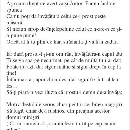
Așa cum drept ne-avertiza și Anton Pann când ne
spunea
Că nu poți da învățătură celui ce-i prost peste
măsură,
Și niciun strop de-înțelepciune celui ce n-are-n ce și-
o pune pune!
Oricât ai fi tu plin de har, strădania-ți va fi-n zadar…
Iar dacă prostu-i și-un om rău, învățătura-n capul tău
Ți se va sparge necurmat, pe cât de multă tu i-ai dat;
Poate nu azi, dar sigur mâine și sigur drept în cap la
tine!
Întâi mai rar, apoi chiar des, dar sigur fix într-al tău
fes…
Să-ți piară-n veci iluzia că prostu-i demn de-a învăța;
Motiv destul de serios chiar pentru cei bravi magiștri
Să fugă, chiar de-i rușinos, din preajma acestor
domni miniștri
( Ca nu cumva să-și simtă fesul turtit pe cap ca un
mileu)