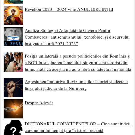
Revelion 2023 – 2024 vine ANUL BIRUINȚEI
Analiza Strategiei Adoptată de Guvern Pentru
Combaterea “antisemitismului, xenofobiei și discursului
instigator la ură 2021-2023”
Poziția unilaterală a pseudo politicienilor din România și
a BOR în susținerea Israelului, singurul stat terorist din
lume, arată că aceștia nu au o fibră cu adevărat națională
Agresiunea împotriva Revizioniștilor Istorici și efectele
linșajului judiciar de la Nurnberg
Despre Adevăr
DICȚIONARUL COINCIDENȚELOR – Cine sunt iudeii
care ne-au influențat țara în istoria recentă