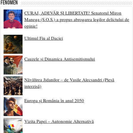
Fenomen
CURAJ, ADEVĂR ȘI LIBERTATE! Senatorul Miron
Manega (S.O.S.) a propus abrogarea legilor delictului de
opinie!
Ultimul Fiu al Daciei
Cauzele și Dinamica Antisemitismului
Năvălirea Jidanilor – de Vasile Alecsandri (Piesă
interzisă)
Europa și România în anul 2050
Vizita Papei – Autonomie Alternativă