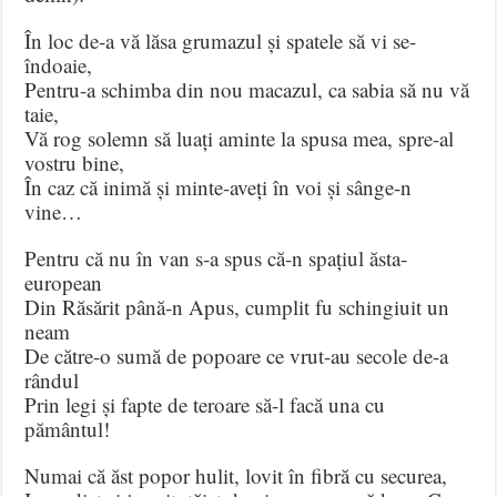
În loc de-a vă lăsa grumazul și spatele să vi se-
îndoaie,
Pentru-a schimba din nou macazul, ca sabia să nu vă
taie,
Vă rog solemn să luați aminte la spusa mea, spre-al
vostru bine,
În caz că inimă și minte-aveți în voi și sânge-n
vine…
Pentru că nu în van s-a spus că-n spațiul ăsta-
european
Din Răsărit până-n Apus, cumplit fu schingiuit un
neam
De către-o sumă de popoare ce vrut-au secole de-a
rândul
Prin legi și fapte de teroare să-l facă una cu
pământul!
Numai că ăst popor hulit, lovit în fibră cu securea,