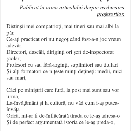
Publicat în urma
articolului despre reeducarea
profesorilor.
Distinșii mei compatrioți, mai tineri sau mai albi la
păr,
Ce-ați practicat ori nu negoț când fost-a-n joc vreun
adevăr:
Directori, dascăli, diriginți ori șefi de-inspectorat
școlar;
Profesori cu sau fără-arginți, suplinitori sau titulari
Și-alți formatori ce-n țeste minți dețineți: medii, mici
sau mari,
Căci pe miniștrii care fură, la post mai sunt sau vor
urma,
La-învățământ și la cultură, nu văd cum i-aș putea-
învăța
Oricât mi-ar fi de-înflăcărată tirada ce le-aș adresa-o
Și de perfect argumentată istoria ce le-aș preda-o,