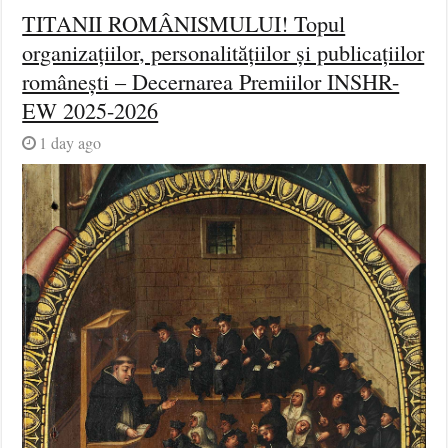
TITANII ROMÂNISMULUI! Topul
organizațiilor, personalitățiilor și publicațiilor
românești – Decernarea Premiilor INSHR-
EW 2025-2026
1 day ago