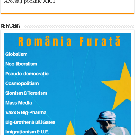
Accesați poeziile
AICI
Ce facem?