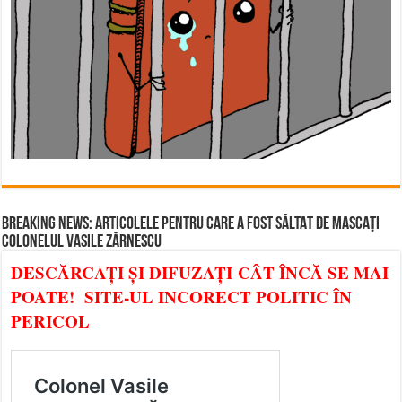
BREAKING NEWS: ARTICOLELE PENTRU CARE A FOST SĂLTAT DE MASCAȚI
COLONELUL VASILE ZĂRNESCU
DESCĂRCAȚI ȘI DIFUZAȚI CÂT ÎNCĂ SE MAI
POATE! SITE-UL INCORECT POLITIC ÎN
PERICOL