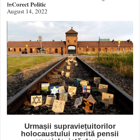
Corect Politic
In
August 14, 2022
Urmașii supraviețuitorilor
holocaustului merită pensii