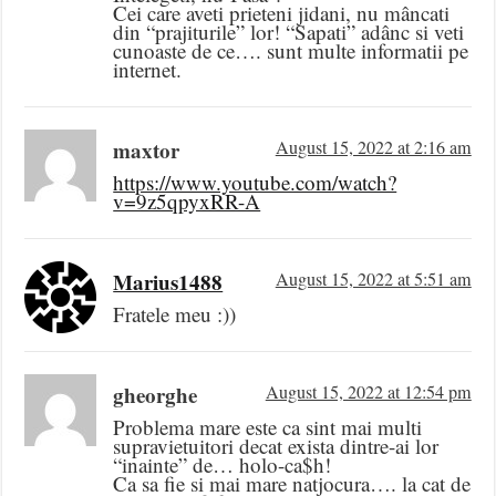
Cei care aveti prieteni jidani, nu mâncati
din “prajiturile” lor! “Sapati” adânc si veti
cunoaste de ce…. sunt multe informatii pe
internet.
maxtor
August 15, 2022 at 2:16 am
https://www.youtube.com/watch?
v=9z5qpyxRR-A
Marius1488
August 15, 2022 at 5:51 am
Fratele meu :))
gheorghe
August 15, 2022 at 12:54 pm
Problema mare este ca sint mai multi
supravietuitori decat exista dintre-ai lor
“inainte” de… holo-ca$h!
Ca sa fie si mai mare natjocura…. la cat de