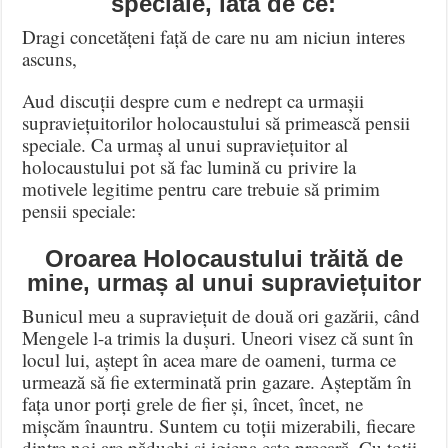
speciale, iată de ce:
Dragi concetățeni față de care nu am niciun interes
ascuns,
Aud discuții despre cum e nedrept ca urmașii
supraviețuitorilor holocaustului să primească pensii
speciale. Ca urmaș al unui supraviețuitor al
holocaustului pot să fac lumină cu privire la
motivele legitime pentru care trebuie să primim
pensii speciale:
Oroarea Holocaustului trăită de
mine, urmaș al unui supraviețuitor
Bunicul meu a supraviețuit de două ori gazării, când
Mengele l-a trimis la dușuri. Uneori visez că sunt în
locul lui, aștept în acea mare de oameni, turma ce
urmează să fie exterminată prin gazare. Așteptăm în
fața unor porți grele de fier și, încet, încet, ne
mișcăm înauntru. Suntem cu toții mizerabili, fiecare
dintre noi are păduchi și igiena este precară. Cu toții