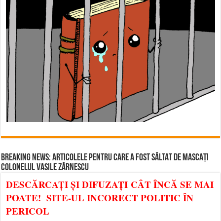
BREAKING NEWS: ARTICOLELE PENTRU CARE A FOST SĂLTAT DE MASCAȚI
COLONELUL VASILE ZĂRNESCU
DESCĂRCAȚI ȘI DIFUZAȚI CÂT ÎNCĂ SE MAI
POATE! SITE-UL INCORECT POLITIC ÎN
PERICOL