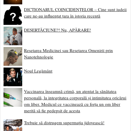
DICȚIONARUL COINCIDENȚELOR – Cine sunt iudeii
care ne-au influențat țara în istoria recentă
DEȘERTĂCIUNE?! Nu, APĂRARE!
Resetarea Medicinei sau Resetarea Omenirii prin
Nanotehnologie
Noul Legământ
Vaccinarea înseamnă crimă, un atentat la sănătatea
personală, la integritatea corporală și intimitatea oricărui
om liber. Medicul ce vaccinează cu forța un om liber
merită să fie pedepsit de acesta
Trebuie să distrugem supermația jidovească!