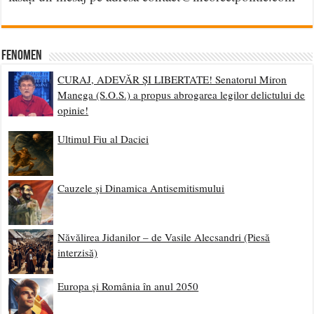
Fenomen
CURAJ, ADEVĂR ȘI LIBERTATE! Senatorul Miron
Manega (S.O.S.) a propus abrogarea legilor delictului de
opinie!
Ultimul Fiu al Daciei
Cauzele și Dinamica Antisemitismului
Năvălirea Jidanilor – de Vasile Alecsandri (Piesă
interzisă)
Europa și România în anul 2050