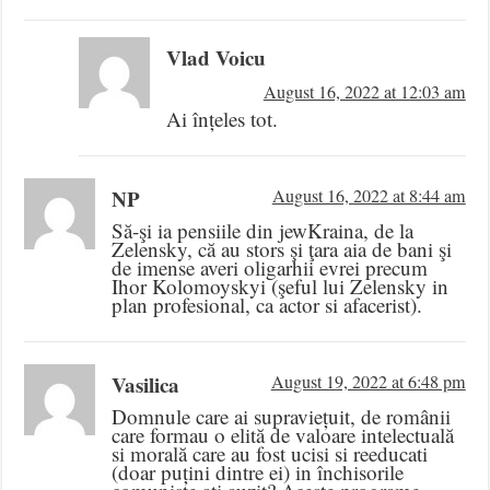
Vlad Voicu
August 16, 2022 at 12:03 am
Ai înțeles tot.
NP
August 16, 2022 at 8:44 am
Să-şi ia pensiile din jewKraina, de la
Zelensky, că au stors şi ţara aia de bani şi
de imense averi oligarhii evrei precum
Ihor Kolomoyskyi (şeful lui Zelensky in
plan profesional, ca actor si afacerist).
Vasilica
August 19, 2022 at 6:48 pm
Domnule care ai supraviețuit, de românii
care formau o elită de valoare intelectuală
si morală care au fost ucisi si reeducati
(doar puțini dintre ei) in închisorile