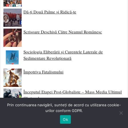
Dă-ți Două Palme și Ridică-te
Scrisoare Deschisă Către Neamul Românesc
Sociologia Eliberării și Curentele Laterale de
Sedimentare Revoluționară
Împotriva Fatalismului
Începutul Etapei Post-Globaliste – Mass Media Ultimul
Obstacol
Prin continuarea navigării, sunteți de acord cu utilizarea cookie-
urilor conform GDPR.
Mlaștina Mass Media – Serial Complet
Ok