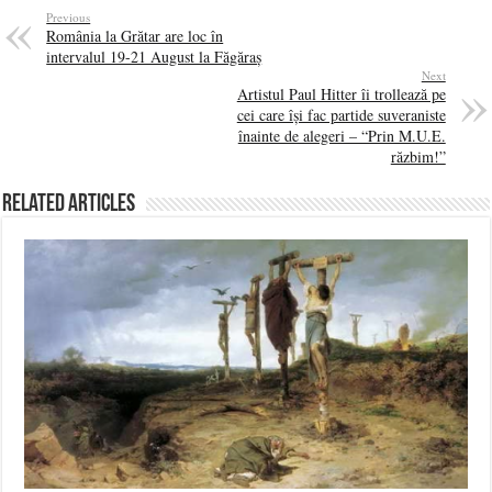
Previous
România la Grătar are loc în
intervalul 19-21 August la Făgăraș
Next
Artistul Paul Hitter îi trollează pe
cei care își fac partide suveraniste
înainte de alegeri – “Prin M.U.E.
răzbim!”
Related Articles