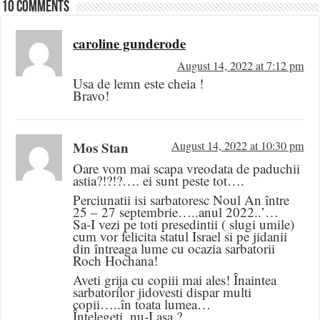
10 comments
caroline gunderode
August 14, 2022 at 7:12 pm
Usa de lemn este cheia !
Bravo!
Mos Stan
August 14, 2022 at 10:30 pm
Oare vom mai scapa vreodata de paduchii
astia?!?!?…. ei sunt peste tot….
Perciunatii isi sarbatoresc Noul An între
25 – 27 septembrie…..anul 2022..’…
Sa-I vezi pe toti presedintii ( slugi umile)
cum vor felicita statul Israel si pe jidanii
din întreaga lume cu ocazia sarbatorii
Roch Hochana!
Aveti grija cu copiii mai ales! Înaintea
sarbatorilor jidovesti dispar multi
copii…..în toata lumea…
Întelegeti, nu-I asa ?