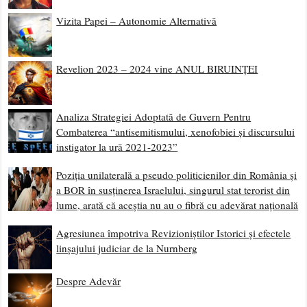
Vizita Papei – Autonomie Alternativă
Revelion 2023 – 2024 vine ANUL BIRUINȚEI
Analiza Strategiei Adoptată de Guvern Pentru
Combaterea “antisemitismului, xenofobiei și discursului
instigator la ură 2021-2023”
Poziția unilaterală a pseudo politicienilor din România și
a BOR în susținerea Israelului, singurul stat terorist din
lume, arată că aceștia nu au o fibră cu adevărat națională
Agresiunea împotriva Revizioniștilor Istorici și efectele
linșajului judiciar de la Nurnberg
Despre Adevăr