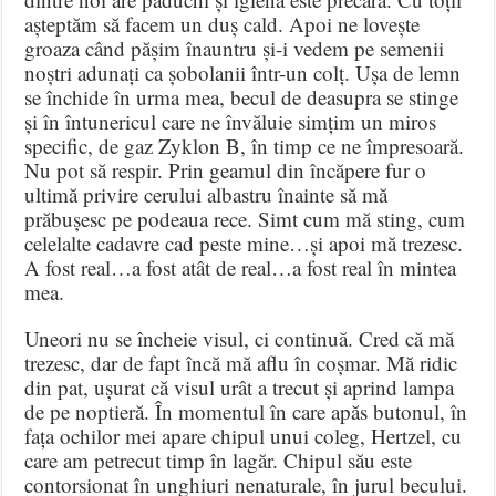
așteptăm să facem un duș cald. Apoi ne lovește
groaza când pășim înauntru și-i vedem pe semenii
noștri adunați ca șobolanii într-un colț. Ușa de lemn
se închide în urma mea, becul de deasupra se stinge
și în întunericul care ne învăluie simțim un miros
specific, de gaz Zyklon B, în timp ce ne împresoară.
Nu pot să respir. Prin geamul din încăpere fur o
ultimă privire cerului albastru înainte să mă
prăbușesc pe podeaua rece. Simt cum mă sting, cum
celelalte cadavre cad peste mine…și apoi mă trezesc.
A fost real…a fost atât de real…a fost real în mintea
mea.
Uneori nu se încheie visul, ci continuă. Cred că mă
trezesc, dar de fapt încă mă aflu în coșmar. Mă ridic
din pat, ușurat că visul urât a trecut și aprind lampa
de pe noptieră. În momentul în care apăs butonul, în
fața ochilor mei apare chipul unui coleg, Hertzel, cu
care am petrecut timp în lagăr. Chipul său este
contorsionat în unghiuri nenaturale, în jurul becului.