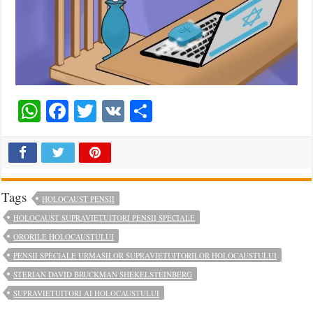
WhatsApp
Facebook
Twitter
VK
Share
Tags
HOLOCAUST PENSII
HOLOCAUST SUPRAVIETUITORI PENSII SPECIALE
ORORILE HOLOCAUSTULUI
PENSII SPECIALE URMASILOR SUPRAVIETUITORILOR HOLOCAUSTULUI
STERIAN DAVID BRUCKMAN SHEKELSTEINBERG
SUPRAVIETUITORI AI HOLOCAUSTULUI