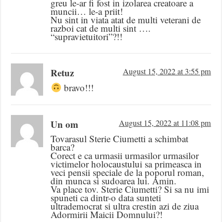
greu le-ar fi fost in izolarea creatoare a
muncii… le-a priit!
Nu sint in viata atat de multi veterani de
razboi cat de multi sint ….
“supravietuitori”?!!
Retuz
August 15, 2022 at 3:55 pm
bravo!!!
Un om
August 15, 2022 at 11:08 pm
Tovarasul Sterie Ciumetti a schimbat
barca?
Corect e ca urmasii urmasilor urmasilor
victimelor holocaustului sa primeasca in
veci pensii speciale de la poporul roman,
din munca si sudoarea lui. Amin.
Va place tov. Sterie Ciumetti? Si sa nu imi
spuneti ca dintr-o data sunteti
ultrademocrat si ultra crestin azi de ziua
Adormirii Maicii Domnului?!