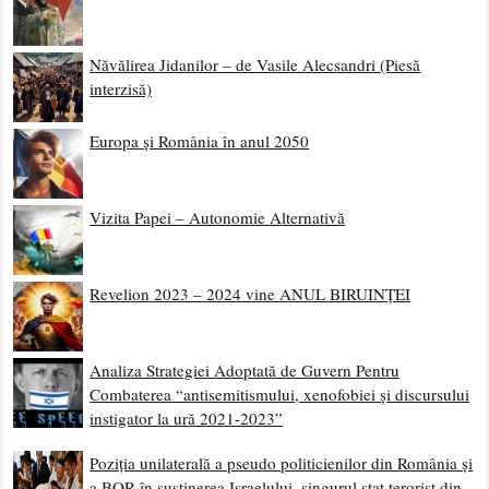
Năvălirea Jidanilor – de Vasile Alecsandri (Piesă
interzisă)
Europa și România în anul 2050
Vizita Papei – Autonomie Alternativă
Revelion 2023 – 2024 vine ANUL BIRUINȚEI
Analiza Strategiei Adoptată de Guvern Pentru
Combaterea “antisemitismului, xenofobiei și discursului
instigator la ură 2021-2023”
Poziția unilaterală a pseudo politicienilor din România și
a BOR în susținerea Israelului, singurul stat terorist din