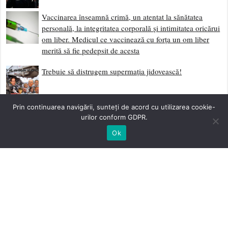
Vaccinarea înseamnă crimă, un atentat la sănătatea
personală, la integritatea corporală și intimitatea oricărui
om liber. Medicul ce vaccinează cu forța un om liber
merită să fie pedepsit de acesta
Trebuie să distrugem supermația jidovească!
Dă-ți Două Palme și Ridică-te
Prin continuarea navigării, sunteți de acord cu utilizarea cookie-
urilor conform GDPR.
Ok
Scrisoare Deschisă Către Neamul Românesc
Sociologia Eliberării și Curentele Laterale de
Sedimentare Revoluționară
Împotriva Fatalismului