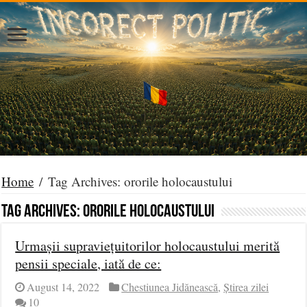
Home
/
Tag Archives: ororile holocaustului
Tag Archives:
ororile holocaustului
Urmașii supraviețuitorilor holocaustului merită
pensii speciale, iată de ce:
August 14, 2022
Chestiunea Jidănească
,
Știrea zilei
10