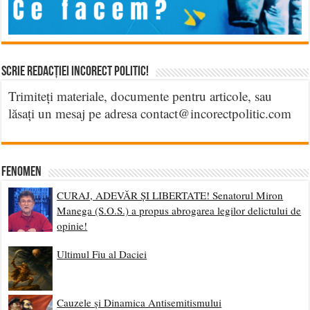
Scrie Redacției Incorect Politic!
Trimiteți materiale, documente pentru articole, sau
lăsați un mesaj pe adresa contact@incorectpolitic.com
Fenomen
CURAJ, ADEVĂR ȘI LIBERTATE! Senatorul Miron
Manega (S.O.S.) a propus abrogarea legilor delictului de
opinie!
Ultimul Fiu al Daciei
Cauzele și Dinamica Antisemitismului