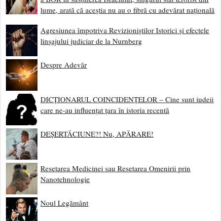
lume, arată că aceștia nu au o fibră cu adevărat națională
Agresiunea împotriva Revizioniștilor Istorici și efectele
linșajului judiciar de la Nurnberg
Despre Adevăr
DICȚIONARUL COINCIDENȚELOR – Cine sunt iudeii
care ne-au influențat țara în istoria recentă
DEȘERTĂCIUNE?! Nu, APĂRARE!
Resetarea Medicinei sau Resetarea Omenirii prin
Nanotehnologie
Noul Legământ