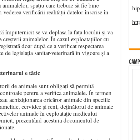
ii animalelor, spațiu care trebuie să fie bine
hip
n vederea verificării realității datelor înscrise în
htt
ă împuternicit se va deplasa la fața locului și va
e creșterii animalelor. În cazul exploatațiilor cu
egistrată doar după ce a verificat respectarea
te de legislația sanitar-veterinară în vigoare și a
CAMP
terinarul e tătic
ătorii de animale sunt obligați să permită
controale pentru a verifica animalele. În termen
 sau achiziționarea oricăror animale din speciile
amelide, cervidee și reni, deținătorul de animale
ectivelor animale în exploatație medicului
ternicit, prezentând acestuia documentul de
ionate.