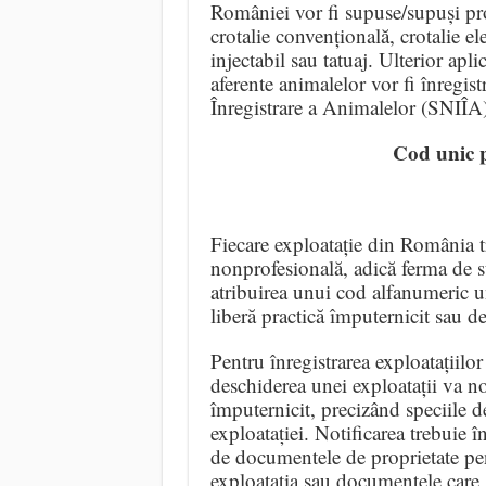
României vor fi supuse/supuși proc
crotalie convențională, crotalie e
injectabil sau tatuaj. Ulterior apli
aferente animalelor vor fi înregist
Înregistrare a Animalelor (SNIÎA)
Cod unic p
Fiecare exploatație din România t
nonprofesională, adică ferma de 
atribuirea unui cod alfanumeric u
liberă practică împuternicit sau 
Pentru înregistrarea exploatațiilo
deschiderea unei exploatații va no
împuternicit, precizând speciile d
exploatației. Notificarea trebuie în
de documentele de proprietate pen
exploatația sau documentele care, 