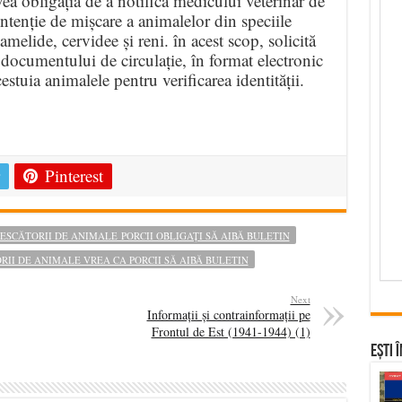
ea obligația de a notifica medicului veterinar de
intenție de mișcare a animalelor din speciile
melide, cervidee și reni. în acest scop, solicită
a documentului de circulație, în format electronic
cestuia animalele pentru verificarea identității.
e
Pinterest
SCĂTORII DE ANIMALE PORCII OBLIGAȚI SĂ AIBĂ BULETIN
II DE ANIMALE VREA CA PORCII SĂ AIBĂ BULETIN
Next
Informații și contrainformații pe
Frontul de Est (1941-1944) (1)
Ești 