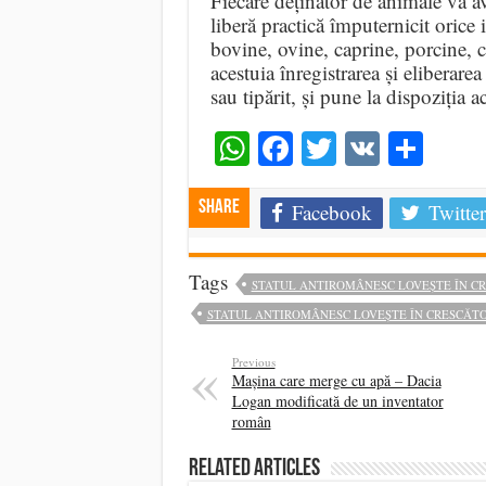
Fiecare deținător de animale va av
liberă practică împuternicit orice 
bovine, ovine, caprine, porcine, ca
acestuia înregistrarea și eliberare
sau tipărit, și pune la dispoziția a
WhatsApp
Facebook
Twitter
VK
Shar
Share
Facebook
Twitter
Tags
STATUL ANTIROMÂNESC LOVEȘTE ÎN CRE
STATUL ANTIROMÂNESC LOVEȘTE ÎN CRESCĂTOR
Previous
Mașina care merge cu apă – Dacia
Logan modificată de un inventator
român
Related Articles