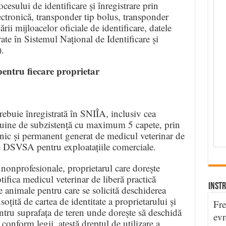
esului de identificare și înregistrare prin
lectronică, transponder tip bolus, transponder
cării mijloacelor oficiale de identificare, datele
rate în Sistemul Național de Identificare și
.
entru fiecare proprietar
rebuie înregistrată în SNIÎA, inclusiv cea
suine de subzistență cu maximum 5 capete, prin
nic și permanent generat de medicul veterinar de
de DSVSA pentru exploatațiile comerciale.
r nonprofesionale, proprietarul care dorește
tifica medicul veterinar de liberă practică
INSTR
e animale pentru care se solicită deschiderea
soțită de cartea de identitate a proprietarului și
Fre
tru suprafața de teren unde dorește să deschidă
evr
conform legii, atestă dreptul de utilizare a