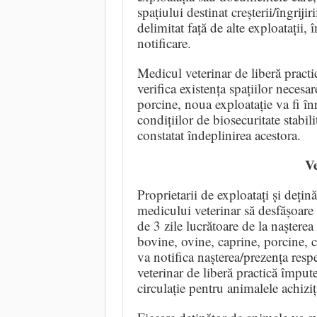
spațiului destinat creșterii/îngrijir
delimitat față de alte exploatații, î
notificare.
Medicul veterinar de liberă practic
verifica existența spațiilor necesar
porcine, noua exploatație va fi înr
condițiilor de biosecuritate stabili
constatat îndeplinirea acestora.
Ve
Proprietarii de exploatați și dețin
medicului veterinar să desfășoare 
de 3 zile lucrătoare de la nașterea
bovine, ovine, caprine, porcine, c
va notifica nașterea/prezența resp
veterinar de liberă practică împu
circulație pentru animalele achiziț