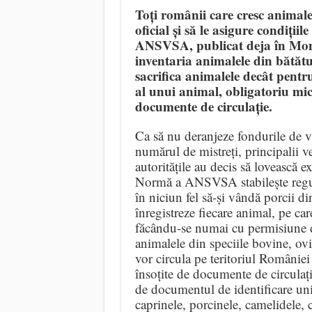
Toți românii care cresc animale 
oficial și să le asigure condiții
ANSVSA, publicat deja în Monit
inventaria animalele din bătătu
sacrifica animalele decât pent
al unui animal, obligatoriu mic
documente de circulație.
Ca să nu deranjeze fondurile de v
numărul de mistreți, principalii v
autoritățile au decis să lovească e
Normă a ANSVSA stabilește reguli 
în niciun fel să-și vândă porcii di
înregistreze fiecare animal, pe car
făcându-se numai cu permisiune de 
animalele din speciile bovine, ovi
vor circula pe teritoriul României 
însoțite de documente de circulație
de documentul de identificare uni
caprinele, porcinele, camelidele, ce