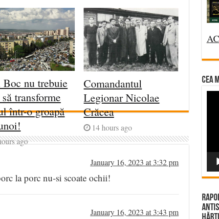
AC
CEA M
 Boc nu trebuie
Comandantul
t să transforme
Legionar Nicolae
Vi
Pla
ul într-o groapă
Crăcea
unoi!
14 hours ago
hours ago
January 16, 2023 at 3:32 pm
orc la porc nu-si scoate ochii!
Rapor
Antis
January 16, 2023 at 3:43 pm
Hărțu