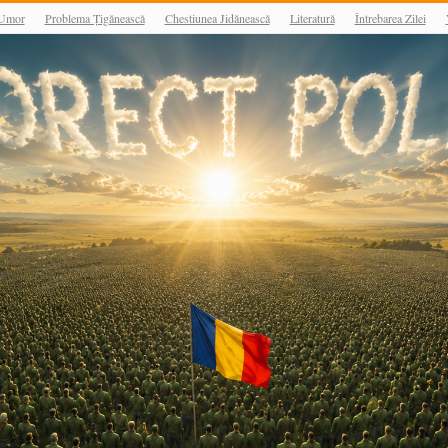
Umor
Problema Țigănească
Chestiunea Jidănească
Literatură
Întrebarea Zilei