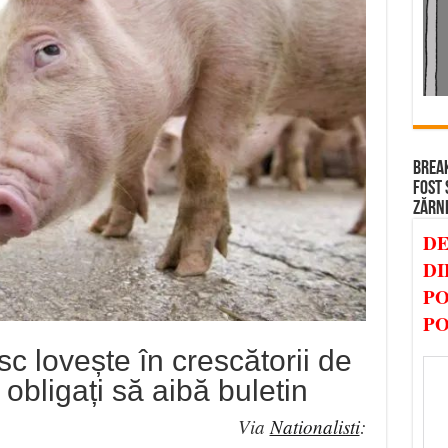
BREAK
FOST 
ZĂRN
DE
DI
PO
PO
c lovește în crescătorii de
 obligați să aibă buletin
Via
Nationalisti
: