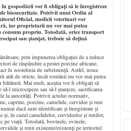
în gospodării vor fi obligați să le înregistreze
le de biosecuritate. Potrivit unui Ordin al
orul Oficial, medicii veterinari vor
ră, iar proprietarii nu vor mai putea
ru consum propriu. Totodată, orice transport
rocipat sau ștanțat, trebuie să dețină
ânătoare, prin impunerea obligației de a reduce
ectori de răspândire a pestei porcine africane,
xact în zootehnia de subzistență. Astfel, noua
atât de stricte, încât românii nu vor mai putea
n bătătură. Mai mult, aceștia vor fi obligați să
e să-l microcipeze sau să-l ștanțeze, sacrificarea
la autorități. Potrivit actului normativ,
ne, caprine, porcine, camelide, cervidee și reni
numai dacă sunt identificate și înregistrate și
 și, în cazul camelidelor, cervideelor și renilor,
c pe viață. Totodată, bovinele, ovinele,
rvidele și renii existente/existenți pe teritoriul