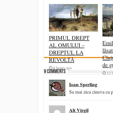
PRIMUL DREPT
Emil
AL OMULUI –
lăsa
DREPTUL LA
Cluj
REVOLTĂ
de g
8 hours ago
9 comments
12 
Ioan Sperling
Sa mai zica cineva ca p
Alt Virgil