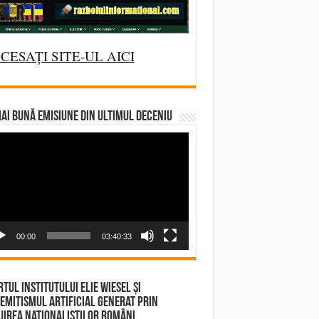
CESAȚI SITE-UL AICI
AI BUNĂ EMISIUNE DIN ULTIMUL DECENIU
deo
yer
00:00
03:40:33
tul Institutului Elie Wiesel și
emitismul Artificial Generat prin
irea Naționaliștilor Români