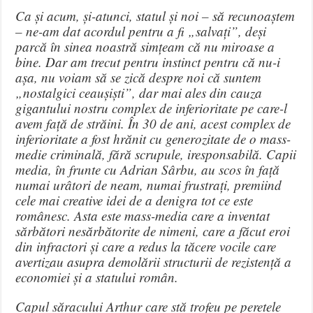
Ca și acum, și-atunci, statul și noi – să recunoaștem
– ne-am dat acordul pentru a fi „salvați”, deși
parcă în sinea noastră simțeam că nu miroase a
bine. Dar am trecut pentru instinct pentru că nu-i
așa, nu voiam să se zică despre noi că suntem
„nostalgici ceaușiști”, dar mai ales din cauza
gigantului nostru complex de inferioritate pe care-l
avem față de străini. În 30 de ani, acest complex de
inferioritate a fost hrănit cu generozitate de o mass-
medie criminală, fără scrupule, iresponsabilă. Capii
media, în frunte cu Adrian Sârbu, au scos în față
numai urâtori de neam, numai frustrați, premiind
cele mai creative idei de a denigra tot ce este
românesc. Asta este mass-media care a inventat
sărbători nesărbătorite de nimeni, care a făcut eroi
din infractori și care a redus la tăcere vocile care
avertizau asupra demolării structurii de rezistență a
economiei și a statului român.
Capul săracului Arthur care stă trofeu pe peretele