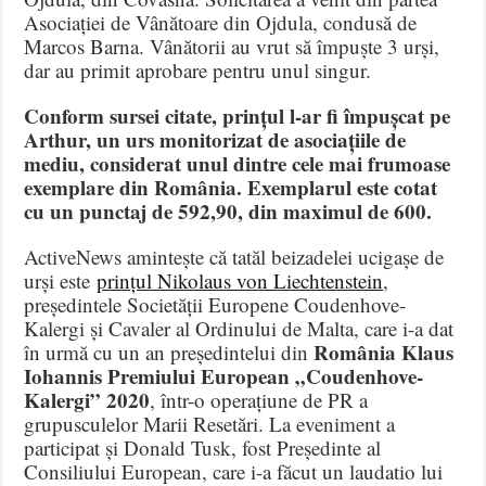
Asociației de Vânătoare din Ojdula, condusă de
Marcos Barna. Vânătorii au vrut să împuște 3 urși,
dar au primit aprobare pentru unul singur.
Conform sursei citate, prințul l-ar fi împușcat pe
Arthur, un urs monitorizat de asociațiile de
mediu, considerat unul dintre cele mai frumoase
exemplare din România. Exemplarul este cotat
cu un punctaj de 592,90, din maximul de 600.
ActiveNews amintește că tatăl beizadelei ucigașe de
urși este
prințul Nikolaus von Liechtenstein
,
președintele Societății Europene Coudenhove-
Kalergi și Cavaler al Ordinului de Malta, care i-a dat
România Klaus
în urmă cu un an președintelui din
Iohannis Premiului European „Coudenhove-
Kalergi” 2020
, într-o operațiune de PR a
grupusculelor Marii Resetări. La eveniment a
participat și Donald Tusk, fost Președinte al
Consiliului European, care i-a făcut un laudatio lui