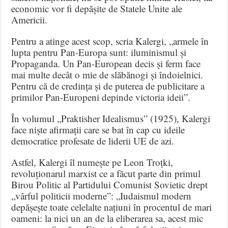
economic vor fi depășite de Statele Unite ale
Americii.
Pentru a atinge acest scop, scria Kalergi, „armele în
lupta pentru Pan-Europa sunt: iluminismul și
Propaganda. Un Pan-European decis și ferm face
mai multe decât o mie de slăbănogi și îndoielnici.
Pentru că de credința și de puterea de publicitare a
primilor Pan-Europeni depinde victoria ideii”.
În volumul „Praktisher Idealismus” (1925), Kalergi
face niște afirmații care se bat în cap cu ideile
democratice profesate de liderii UE de azi.
Astfel, Kalergi îl numește pe Leon Troțki,
revoluționarul marxist ce a făcut parte din primul
Birou Politic al Partidului Comunist Sovietic drept
„vârful politicii moderne”: „Iudaismul modern
depășește toate celelalte națiuni în procentul de mari
oameni: la nici un an de la eliberarea sa, acest mic