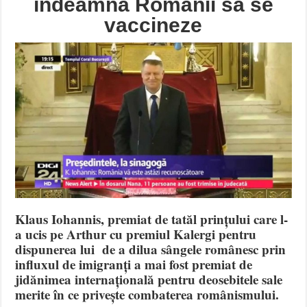
îndeamnă Românii să se
vaccineze
Klaus Iohannis, premiat de tatăl prințului care l-
a ucis pe Arthur cu premiul Kalergi pentru
dispunerea lui de a dilua sângele românesc prin
influxul de imigranți a mai fost premiat de
jidănimea internațională pentru deosebitele sale
merite în ce privește combaterea românismului.