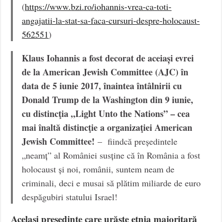
(
https://www.bzi.ro/iohannis-vrea-ca-toti-
angajatii-la-stat-sa-faca-cursuri-despre-holocaust-
562551
)
Klaus Iohannis a fost decorat de aceiași evrei
de la American Jewish Committee (AJC) în
data de 5 iunie 2017, înaintea întâlnirii cu
Donald Trump de la Washington din 9 iunie,
cu distincţia „Light Unto the Nations” – cea
mai înaltă distincţie a organizaţiei American
Jewish Committee!
– fiindcă președintele
„neamț” al României susține că în România a fost
holocaust și noi, românii, suntem neam de
criminali, deci e musai să plătim miliarde de euro
despăgubiri statului Israel!
Același președinte care urăște etnia majoritară