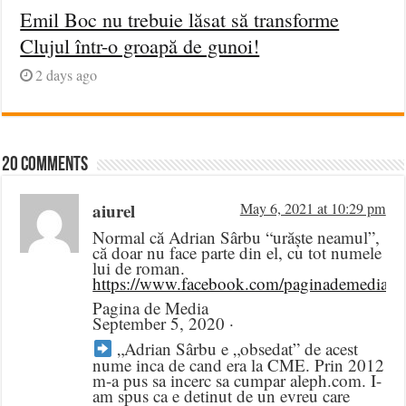
Emil Boc nu trebuie lăsat să transforme
Clujul într-o groapă de gunoi!
2 days ago
20 comments
aiurel
May 6, 2021 at 10:29 pm
Normal că Adrian Sârbu “urăște neamul”,
că doar nu face parte din el, cu tot numele
lui de roman.
https://www.facebook.com/paginademedia/
Pagina de Media
September 5, 2020 ·
„Adrian Sârbu e „obsedat” de acest
nume inca de cand era la CME. Prin 2012
m-a pus sa incerc sa cumpar aleph.com. I-
am spus ca e detinut de un evreu care