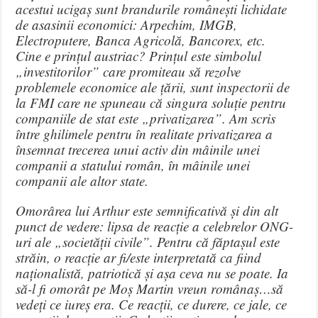
acestui ucigaș sunt brandurile românești lichidate
de asasinii economici: Arpechim, IMGB,
Electroputere, Banca Agricolă, Bancorex, etc.
Cine e prințul austriac? Prințul este simbolul
„investitorilor” care promiteau să rezolve
problemele economice ale țării, sunt inspectorii de
la FMI care ne spuneau că singura soluție pentru
companiile de stat este „privatizarea”. Am scris
între ghilimele pentru în realitate privatizarea a
însemnat trecerea unui activ din mâinile unei
companii a statului român, în mâinile unei
companii ale altor state.
Omorârea lui Arthur este semnificativă și din alt
punct de vedere: lipsa de reacție a celebrelor ONG-
uri ale „societății civile”. Pentru că făptașul este
străin, o reacție ar fi/este interpretată ca fiind
naționalistă, patriotică și așa ceva nu se poate. Ia
să-l fi omorât pe Moș Martin vreun românaș…să
vedeți ce iureș era. Ce reacții, ce durere, ce jale, ce