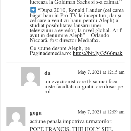
lucreaza la Goldman Sachs si s-a calmat.”
“Dupa 2010, Ronald Lauder (cel carea
băgat bani în Pro TV la începuturi, dar și
cel care a venit cu banii pentru Aleph) a
studiat posibilitatea lansarii unei
televiziuni a evreilor, la nivel global. Ar fi
avut in denumire Aleph” – Orlando
Nicoară, fost director Mediafax.
Ce spune despre Aleph, pe
Paginademedia.ro:
https://bit.ly/3566mak
da
May 7, 2021 at 12:15 am
un evaziionist care tb sa mai faca
niste facultati cu gratii. are dosar pe
rol
gogu
May 7, 2021 at 12:09 am
actiune penala impotriva urmatorilor:
POPE FRANCIS, THE HOLY SEE,