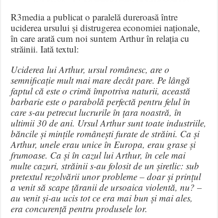
R3media a publicat o paralelă dureroasă între
uciderea ursului și distrugerea economiei naționale,
în care arată cum noi suntem Arthur în relația cu
străinii. Iată textul:
Uciderea lui Arthur, ursul românesc, are o
semnificație mult mai mare decât pare. Pe lângă
faptul că este o crimă împotriva naturii, această
barbarie este o parabolă perfectă pentru felul în
care s-au petrecut lucrurile în țara noastră, în
ultimii 30 de ani. Ursul Arthur sunt toate industriile,
băncile și mințile românești furate de străini. Ca și
Arthur, unele erau unice în Europa, erau grase și
frumoase. Ca și în cazul lui Arthur, în cele mai
multe cazuri, străinii s-au folosit de un șiretlic: sub
pretextul rezolvării unor probleme – doar și prințul
a venit să scape țăranii de ursoaica violentă, nu? –
au venit și-au ucis tot ce era mai bun și mai ales,
era concurență pentru produsele lor.