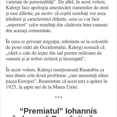
varietate de personalități”. De alfel, în acest volum,
Kalergi face apologia amestecării oamenilor de etnii
și rase diferite, pe motiv că copiii rezultați vor avea
trăsături și caracteristici diferite, ceea ce i-ar face
„superiori” celor rezultați din căsătoria între oameni
din aceeași comunitate.
În ceea ce privește migrația, referindu-se la coloniile
de peste mări ale Occidentului, Kalergi notează că
„oferă o cale de ieșire din iad pentru milioane de
oameni și ar trebui extinsă și încurajată”.
În acest volum, Kalergi menționează Basarabia ca
una dintre cele două probleme „care amenință zilnic
pacea Europei”. Reamintim că acest text a apărut în
1925, la șapte ani de la Marea Unire.
***
“Premiatul” Iohannis