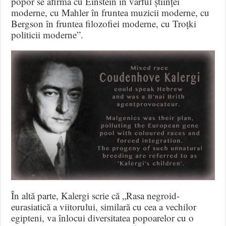
popor se afirmă cu Einstein în vârful științei
moderne, cu Mahler în fruntea muzicii moderne, cu
Bergson în fruntea filozofiei moderne, cu Troțki
politicii moderne”.
În altă parte, Kalergi scrie că „Rasa negroid-
eurasiatică a viitorului, similară cu cea a vechilor
egipteni, va înlocui diversitatea popoarelor cu o