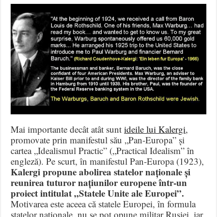
Mai importante decât atât sunt
ideile lui Kalergi
,
promovate prin manifestul său „Pan-Europa” și
cartea „Idealismul Practic” („Practical Idealism” în
engleză). Pe scurt, în manifestul Pan-Europa (1923),
Kalergi propune abolirea statelor naționale și
reunirea tuturor națiunilor europene într-un
proiect intitulat „Statele Unite ale Europei”.
Motivarea este aceea că statele Europei, în formula
statelor naționale, nu se pot opune militar Rusiei, iar