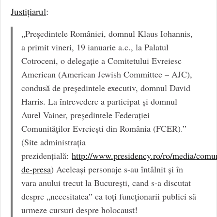
Justițiarul
:
„Preşedintele României, domnul Klaus Iohannis,
a primit vineri, 19 ianuarie a.c., la Palatul
Cotroceni, o delegație a Comitetului Evreiesc
American (American Jewish Committee – AJC),
condusă de președintele executiv, domnul David
Harris. La întrevedere a participat și domnul
Aurel Vainer, președintele Federației
Comunităților Evreiești din România (FCER).”
(Site administrația
prezidențială:
http://www.presidency.ro/ro/media/comu
de-presa
) Aceleași personaje s-au întâlnit și în
vara anului trecut la București, cand s-a discutat
despre „necesitatea” ca toți funcționarii publici să
urmeze cursuri despre holocaust!