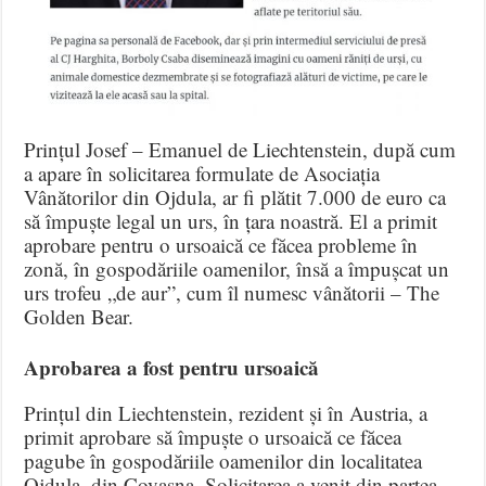
Prințul Josef – Emanuel de Liechtenstein, după cum
a apare în solicitarea formulate de Asociația
Vânătorilor din Ojdula, ar fi plătit 7.000 de euro ca
să împuște legal un urs, în țara noastră. El a primit
aprobare pentru o ursoaică ce făcea probleme în
zonă, în gospodăriile oamenilor, însă a împușcat un
urs trofeu „de aur”, cum îl numesc vânătorii – The
Golden Bear.
Aprobarea a fost pentru ursoaică
Prințul din Liechtenstein, rezident și în Austria, a
primit aprobare să împuște o ursoaică ce făcea
pagube în gospodăriile oamenilor din localitatea
Ojdula, din Covasna. Solicitarea a venit din partea