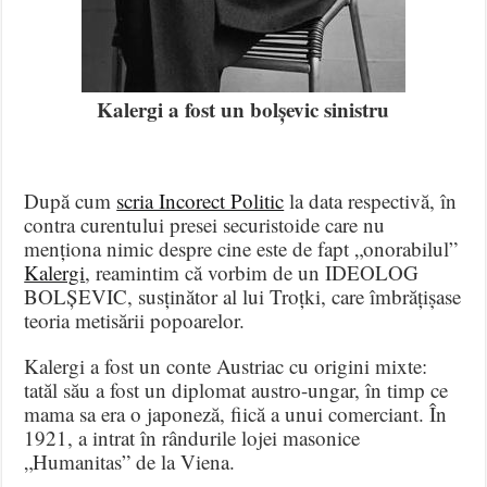
Kalergi a fost un bolșevic sinistru
După cum
scria Incorect Politic
la data respectivă, în
contra curentului presei securistoide care nu
menționa nimic despre cine este de fapt „onorabilul”
Kalergi
, reamintim că vorbim de un IDEOLOG
BOLȘEVIC, susținător al lui Troțki, care îmbrățișase
teoria metisării popoarelor.
Kalergi a fost un conte Austriac cu origini mixte:
tatăl său a fost un diplomat austro-ungar, în timp ce
mama sa era o japoneză, fiică a unui comerciant. În
1921, a intrat în rândurile lojei masonice
„Humanitas” de la Viena.