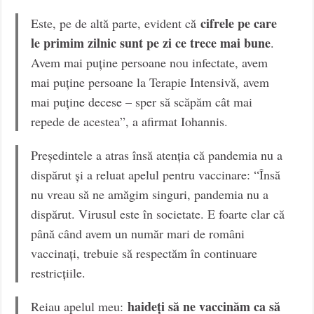
cifrele pe care
Este, pe de altă parte, evident că
le primim zilnic sunt pe zi ce trece mai bune
.
Avem mai puține persoane nou infectate, avem
mai puține persoane la Terapie Intensivă, avem
mai puține decese – sper să scăpăm cât mai
repede de acestea”, a afirmat Iohannis.
Președintele a atras însă atenția că pandemia nu a
dispărut și a reluat apelul pentru vaccinare: “Însă
nu vreau să ne amăgim singuri, pandemia nu a
dispărut. Virusul este în societate. E foarte clar că
până când avem un număr mari de români
vaccinați, trebuie să respectăm în continuare
restricțiile.
haideți să ne vaccinăm ca să
Reiau apelul meu: