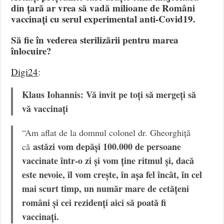
din țară ar vrea să vadă milioane de Români
vaccinați cu serul experimental anti-Covid19.
Să fie în vederea sterilizării pentru marea
înlocuire?
Digi24
:
Klaus Iohannis: Vă invit pe toți să mergeți să
vă vaccinați
“Am aflat de la domnul colonel dr. Gheorghiță
astăzi vom depăși 100.000 de persoane
că
vaccinate într-o zi și vom ține ritmul și, dacă
este nevoie, îl vom crește, în așa fel încât, în cel
mai scurt timp, un număr mare de cetățeni
români și cei rezidenți aici să poată fi
vaccinați.