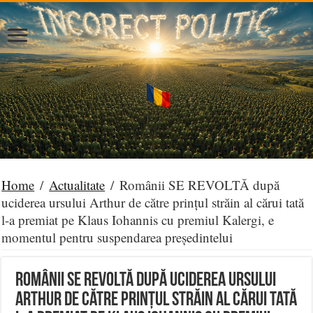
Home
/
Actualitate
/
Românii SE REVOLTĂ după
uciderea ursului Arthur de către prințul străin al cărui tată
l-a premiat pe Klaus Iohannis cu premiul Kalergi, e
momentul pentru suspendarea președintelui
Românii SE REVOLTĂ după uciderea ursului
Arthur de către prințul străin al cărui tată