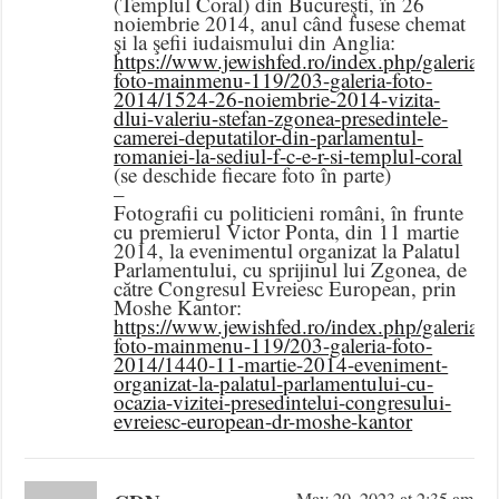
(Templul Coral) din Bucureşti, în 26
noiembrie 2014, anul când fusese chemat
şi la şefii iudaismului din Anglia:
https://www.jewishfed.ro/index.php/galeria-
foto-mainmenu-119/203-galeria-foto-
2014/1524-26-noiembrie-2014-vizita-
dlui-valeriu-stefan-zgonea-presedintele-
camerei-deputatilor-din-parlamentul-
romaniei-la-sediul-f-c-e-r-si-templul-coral
(se deschide fiecare foto în parte)
–
Fotografii cu politicieni români, în frunte
cu premierul Victor Ponta, din 11 martie
2014, la evenimentul organizat la Palatul
Parlamentului, cu sprijinul lui Zgonea, de
către Congresul Evreiesc European, prin
Moshe Kantor:
https://www.jewishfed.ro/index.php/galeria-
foto-mainmenu-119/203-galeria-foto-
2014/1440-11-martie-2014-eveniment-
organizat-la-palatul-parlamentului-cu-
ocazia-vizitei-presedintelui-congresului-
evreiesc-european-dr-moshe-kantor