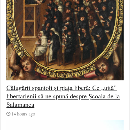
Călugării spanioli și piața liberă: Ce „uită”
libertarienii să ne spună despre Școala de la
Salamanca
14 hours ago