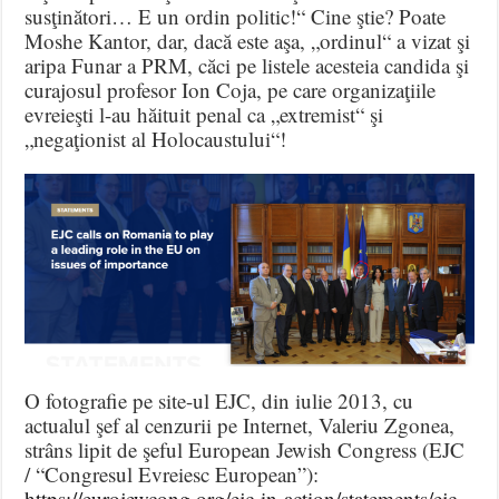
susţinători… E un ordin politic!“ Cine ştie? Poate
Moshe Kantor, dar, dacă este aşa, „ordinul“ a vizat şi
aripa Funar a PRM, căci pe listele acesteia candida şi
curajosul profesor Ion Coja, pe care organizaţiile
evreieşti l-au hăituit penal ca „extremist“ şi
„negaţionist al Holocaustului“!
O fotografie pe site-ul EJC, din iulie 2013, cu
actualul şef al cenzurii pe Internet, Valeriu Zgonea,
strâns lipit de şeful European Jewish Congress (EJC
/ “Congresul Evreiesc European”):
https://eurojewcong.org/ejc-in-action/statements/ejc-