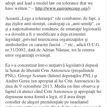
adopt and lead a model law on tolerance that we
have written.“ –
http://www.eurojewcong.org/
)
Această „Lege a toleranţei“ (de combatere, de fapt, a
aşa zişilor anti-sionişti, catalogaţi ca „anti-semiţi“, ca
şi a naţionalismului românesc de emanaţie legionară)
s-a dovedit a fi o modificare a deja existentei
legislaţii „privind interzicerea organizaţiilor şi
simbolurilor cu caracter fascist…“ etc., adică O.U.G.
nr.31/2002, dată de Adrian Năstase, tot la cererea
unor organizaţii evreieşti.
Ea s-a concretizat într-o iniţiativă legislativă depusă
la Senat de liberalii Crin Antonescu (preşedintele
PNL), George Scutaru (liderul deputaţilor PNL) şi
Andrei Gerea (un apropiat al lui Crin Antonescu) în
ziua de 9 octombrie 2013. Media on-line observa şi
faptul că atunci când Crin Antonescu şi apropiaţii lui
depuneau noua formă a legii, el îl avea drept
consilier de alegeri prezidenţiale pe israelianul
redevenit cetăţean român Niels Schnecker, care i-ar fi