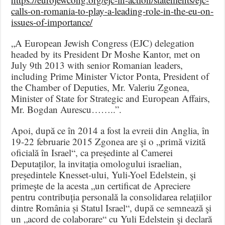
calls-on-romania-to-play-a-leading-role-in-the-eu-on-
issues-of-importance/
„A European Jewish Congress (EJC) delegation
headed by its President Dr Moshe Kantor, met on
July 9th 2013 with senior Romanian leaders,
including Prime Minister Victor Ponta, President of
the Chamber of Deputies, Mr. Valeriu Zgonea,
Minister of State for Strategic and European Affairs,
Mr. Bogdan Aurescu……..”.
Apoi, după ce în 2014 a fost la evreii din Anglia, în
19-22 februarie 2015 Zgonea are şi o „primă vizită
oficială în Israel“, ca președinte al Camerei
Deputaților, la invitația omologului israelian,
președintele Knesset-ului, Yuli-Yoel Edelstein, şi
primeşte de la acesta „un certificat de Apreciere
pentru contribuția personală la consolidarea relațiilor
dintre România și Statul Israel“, după ce semnează şi
un „acord de colaborare“ cu Yuli Edelstein şi declară