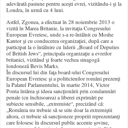
adevărată pasiune pentru aceşti evrei, vizitându-i şi la
Londra, în urmă cu 4 luni.
Astfel, Zgonea, a efectuat în 28 noiembrie 2013 o
vizită în Marea Britanie, la invitaţia Congresului
European Evreiesc, unde s-a re-întâlnit cu Moshe
Kantor şi cu conducerea organizaţiei, după care a
participat la o întâlnire cu liderii „Board of Deputies
of British Jews“, principala organizaţie a evreilor
britanici, vizitând şi foarte vechea sinagogă
londoneză Bevis Marks.
În discursul lui din faţa board-ului Congresului
European Evreiesc şi a politicienilor români prezenţi
la Palatul Parlamentului, în martie 2014, Victor
Ponta întărea şi ideea sancţionării prin condamnări
penale (cu închisoarea) a liberei exprimări pe
subiecte sensibile, „extremiste“, precizând că:
„România nu trebuie să se uite doar la extremiştii
altora, ci trebuie să sancţioneze propriii reprezentanţi
care folosesc în discursul public accente şovine,