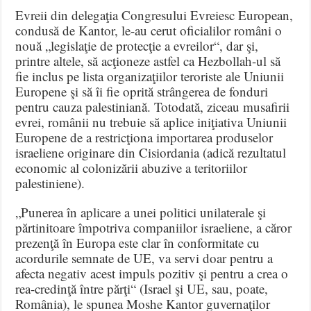
Evreii din delegaţia Congresului Evreiesc European,
condusă de Kantor, le-au cerut oficialilor români o
nouă „legislaţie de protecţie a evreilor“, dar şi,
printre altele, să acţioneze astfel ca Hezbollah-ul să
fie inclus pe lista organizaţiilor teroriste ale Uniunii
Europene şi să îi fie oprită strângerea de fonduri
pentru cauza palestiniană. Totodată, ziceau musafirii
evrei, românii nu trebuie să aplice iniţiativa Uniunii
Europene de a restricţiona importarea produselor
israeliene originare din Cisiordania (adică rezultatul
economic al colonizării abuzive a teritoriilor
palestiniene).
„Punerea în aplicare a unei politici unilaterale şi
părtinitoare împotriva companiilor israeliene, a căror
prezenţă în Europa este clar în conformitate cu
acordurile semnate de UE, va servi doar pentru a
afecta negativ acest impuls pozitiv şi pentru a crea o
rea-credinţă între părţi“ (Israel şi UE, sau, poate,
România), le spunea Moshe Kantor guvernaţilor