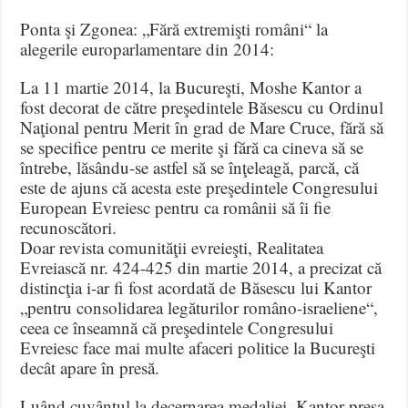
Ponta şi Zgonea: „Fără extremişti români“ la
alegerile europarlamentare din 2014:
La 11 martie 2014, la Bucureşti, Moshe Kantor a
fost decorat de către preşedintele Băsescu cu Ordinul
Naţional pentru Merit în grad de Mare Cruce, fără să
se specifice pentru ce merite şi fără ca cineva să se
întrebe, lăsându-se astfel să se înţeleagă, parcă, că
este de ajuns că acesta este preşedintele Congresului
European Evreiesc pentru ca românii să îi fie
recunoscători.
Doar revista comunităţii evreieşti, Realitatea
Evreiască nr. 424-425 din martie 2014, a precizat că
distincţia i-ar fi fost acordată de Băsescu lui Kantor
„pentru consolidarea legăturilor româno-israeliene“,
ceea ce înseamnă că preşedintele Congresului
Evreiesc face mai multe afaceri politice la Bucureşti
decât apare în presă.
Luând cuvântul la decernarea medaliei, Kantor presa