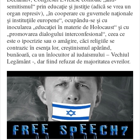
semitismul“ prin educaţie şi justiţie (adică se vrea un
organ represiv), „în cooperare cu guvernele naţionale
şi instituţiile europene“, ocupându-se şi cu
inocularea „educaţiei în materie de Holocaust“ şi cu
„promovarea dialogului interconfesional“, ceea ce
este o ipocrizie sau o amăgire, căci religiile se
contrazic în esenţa lor, creştinismul apărând,
bunăoară, ca un înlocuitor al iudaismului – Vechiul
Legământ -, dar fiind refuzat de majoritatea evreilor.