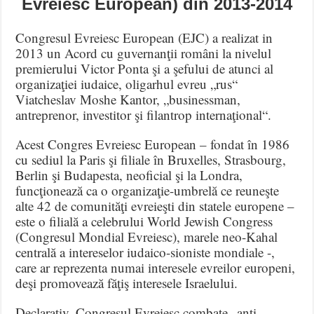
Evreiesc European) din 2013-2014
Congresul Evreiesc European (EJC) a realizat in
2013 un Acord cu guvernanţii români la nivelul
premierului Victor Ponta şi a şefului de atunci al
organizaţiei iudaice, oligarhul evreu „rus“
Viatcheslav Moshe Kantor, „businessman,
antreprenor, investitor şi filantrop internaţional“.
Acest Congres Evreiesc European – fondat în 1986
cu sediul la Paris şi filiale în Bruxelles, Strasbourg,
Berlin şi Budapesta, neoficial şi la Londra,
funcţionează ca o organizaţie-umbrelă ce reuneşte
alte 42 de comunităţi evreieşti din statele europene –
este o filială a celebrului World Jewish Congress
(Congresul Mondial Evreiesc), marele neo-Kahal
centrală a intereselor iudaico-sioniste mondiale -,
care ar reprezenta numai interesele evreilor europeni,
deşi promovează făţiş interesele Israelului.
Declarativ, Congresul Evreiesc combate „anti-