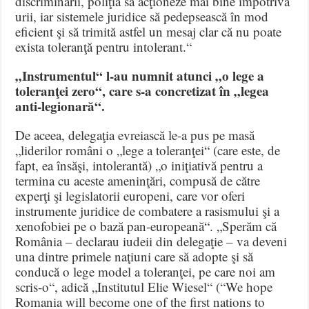
discriminării, poliţia să acţioneze mai bine împotriva
urii, iar sistemele juridice să pedepsească în mod
eficient şi să trimită astfel un mesaj clar că nu poate
exista toleranţă pentru intolerant.“
„Instrumentul“ l-au numnit atunci „o lege a
toleranţei zero“, care s-a concretizat în „legea
anti-legionară“.
De aceea, delegaţia evreiască le-a pus pe masă
„liderilor români o „lege a toleranţei“ (care este, de
fapt, ea însăşi, intolerantă) „o iniţiativă pentru a
termina cu aceste ameninţări, compusă de către
experţi şi legislatorii europeni, care vor oferi
instrumente juridice de combatere a rasismului şi a
xenofobiei pe o bază pan-europeană“. „Sperăm că
România – declarau iudeii din delegaţie – va deveni
una dintre primele naţiuni care să adopte şi să
conducă o lege model a toleranţei, pe care noi am
scris-o“, adică „Institutul Elie Wiesel“ (“We hope
Romania will become one of the first nations to