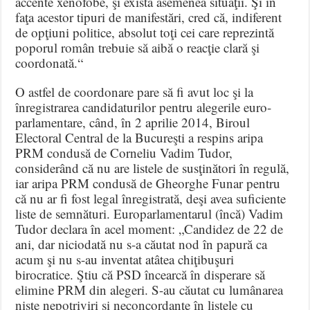
accente xenofobe, şi există asemenea situaţii. Şi în
faţa acestor tipuri de manifestări, cred că, indiferent
de opţiuni politice, absolut toţi cei care reprezintă
poporul român trebuie să aibă o reacţie clară şi
coordonată.“
O astfel de coordonare pare să fi avut loc şi la
înregistrarea candidaturilor pentru alegerile euro-
parlamentare, când, în 2 aprilie 2014, Biroul
Electoral Central de la Bucureşti a respins aripa
PRM condusă de Corneliu Vadim Tudor,
considerând că nu are listele de susţinători în regulă,
iar aripa PRM condusă de Gheorghe Funar pentru
că nu ar fi fost legal înregistrată, deşi avea suficiente
liste de semnături. Europarlamentarul (încă) Vadim
Tudor declara în acel moment: „Candidez de 22 de
ani, dar niciodată nu s-a căutat nod în papură ca
acum şi nu s-au inventat atâtea chiţibuşuri
birocratice. Ştiu că PSD încearcă în disperare să
elimine PRM din alegeri. S-au căutat cu lumânarea
nişte nepotriviri şi neconcordanţe în listele cu