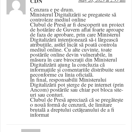
CDN
May 20, 2023 at 2:35 am
Cenzura e pe drum.
Ministerul Digitalizării se pregateste să
controleze mediul online
Clubul de Presă ar fi descoperit un proiect
de hotărâre de Guvern aflat foarte aproape
de faza de aprobare, prin care Ministerul
Digitalizării intenționează să-i lărgească
atribuțiile, astfel încât să poată controla
mediul online. Cu alte cuvinte, toate
postările online devin vulnerabile, în
măsura în care birocrații din Ministerul
Digitalizării ajung la concluzia că
informațiile și comentariile distribuite sunt
neconforme cu linia oficială.
În final, responsabilii Ministerului
Digitalizării pot șterge de pe internet (prin
Ancom) postările sau chiar pot bloca site-
uri sau conturi.
Clubul de Presă apreciază că se pregătește
o nouă formă de cenzură, de limitare
brutală a dreptului cetățeanului de a fi
informat