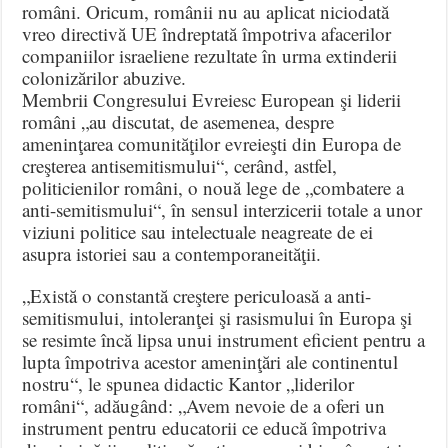
români. Oricum, românii nu au aplicat niciodată
vreo directivă UE îndreptată împotriva afacerilor
companiilor israeliene rezultate în urma extinderii
colonizărilor abuzive.
Membrii Congresului Evreiesc European şi liderii
români „au discutat, de asemenea, despre
ameninţarea comunităţilor evreieşti din Europa de
creşterea antisemitismului“, cerând, astfel,
politicienilor români, o nouă lege de „combatere a
anti-semitismului“, în sensul interzicerii totale a unor
viziuni politice sau intelectuale neagreate de ei
asupra istoriei sau a contemporaneităţii.
„Există o constantă creştere periculoasă a anti-
semitismului, intoleranţei şi rasismului în Europa şi
se resimte încă lipsa unui instrument eficient pentru a
lupta împotriva acestor ameninţări ale continentul
nostru“, le spunea didactic Kantor „liderilor
români“, adăugând: „Avem nevoie de a oferi un
instrument pentru educatorii ce educă împotriva