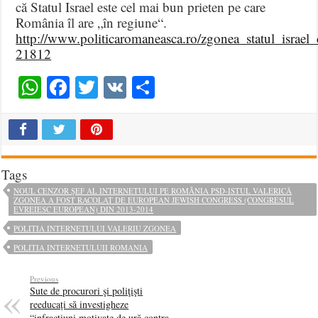
că Statul Israel este cel mai bun prieten pe care
România îl are „în regiune“.
http://www.politicaromaneasca.ro/zgonea_statul_israe
21812
WhatsApp
Facebook
Twitter
VK
Share
Tags
NOUL CENZOR ŞEF AL INTERNETULUI PE ROMÂNIA PSD-ISTUL VALERICĂ
ZGONEA A FOST RACOLAT DE EUROPEAN JEWISH CONGRESS (CONGRESUL
EVREIESC EUROPEAN) DIN 2013-2014
POLITIA INTERNETULUI VALERIU ZGONEA
POLITIA INTERNETULUII ROMANIA
Previous
Sute de procurori şi poliţişti
reeducați să investigheze
“infracţiuni motivate de ură contra