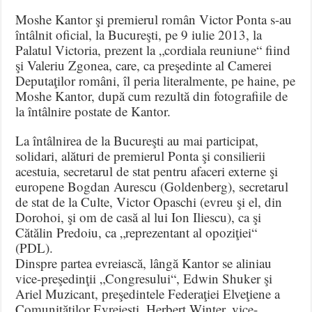
Moshe Kantor şi premierul român Victor Ponta s-au
întâlnit oficial, la Bucureşti, pe 9 iulie 2013, la
Palatul Victoria, prezent la „cordiala reuniune“ fiind
şi Valeriu Zgonea, care, ca preşedinte al Camerei
Deputaţilor români, îl peria literalmente, pe haine, pe
Moshe Kantor, după cum rezultă din fotografiile de
la întâlnire postate de Kantor.
La întâlnirea de la Bucureşti au mai participat,
solidari, alături de premierul Ponta şi consilierii
acestuia, secretarul de stat pentru afaceri externe şi
europene Bogdan Aurescu (Goldenberg), secretarul
de stat de la Culte, Victor Opaschi (evreu şi el, din
Dorohoi, şi om de casă al lui Ion Iliescu), ca şi
Cătălin Predoiu, ca „reprezentant al opoziţiei“
(PDL).
Dinspre partea evreiască, lângă Kantor se aliniau
vice-preşedinţii „Congresului“, Edwin Shuker şi
Ariel Muzicant, preşedintele Federaţiei Elveţiene a
Comunităţilor Evreieşti, Herbert Winter, vice-