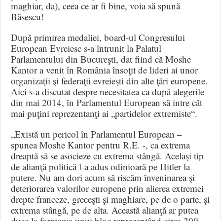
maghiar, da), ceea ce ar fi bine, voia să spună
Băsescu!
După primirea medaliei, board-ul Congresului
European Evreiesc s-a întrunit la Palatul
Parlamentului din Bucureşti, dat fiind că Moshe
Kantor a venit în România însoţit de lideri ai unor
organizaţii şi federaţii evreieşti din alte ţări europene.
Aici s-a discutat despre necesitatea ca după alegerile
din mai 2014, în Parlamentul European să intre cât
mai puţini reprezentanţi ai „partidelor extremiste“.
„Există un pericol în Parlamentul European –
spunea Moshe Kantor pentru R.E. -, ca extrema
dreaptă să se asocieze cu extrema stângă. Acelaşi tip
de alianţă politică l-a adus odinioară pe Hitler la
putere. Nu am dori acum să riscăm înveninarea şi
deteriorarea valorilor europene prin alierea extremei
drepte franceze, greceşti şi maghiare, pe de o parte, şi
extrema stângă, pe de alta. Această alianţă ar putea
duce la formarea unui bloc reprezentând circa 20%