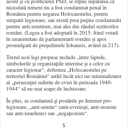
acord şi cu politicienii PSD, se reţine supărarea că
niciodată nimeni nu a fost condamnat penal în
România pentru negarea Holocaustului, pentru
simpatii legionare, sau există prea puţine condamnări
pentru anti-semitism, mai ales din rândul scriitorilor
români. (Legea a fost adoptată în 2015, fiind votată
în unanimitate de parlamentarii români şi apoi
promulgată de preşedintele Iohannis, având nr.217).
Textul noii legi propuse include „între faptele,
simbolurile şi organizaţiile interzise şi a celor cu
caracter legionar“, definirea „Holocaustului pe
teritoriul României“ astfel încât nici un minimalizator
al „persecuţiei suferite de evrei în perioada 1940-
1944“ să nu mai scape de închisoare.
În plus, se condamnă şi postările pe Internet pro-
legionare, „anti-semite“ (anti-evreieşti, anti-sioniste
sau anti-israeliene) sau „negaţioniste“.
$