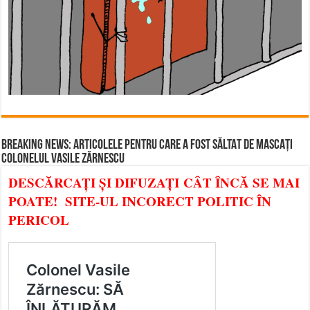
BREAKING NEWS: ARTICOLELE PENTRU CARE A FOST SĂLTAT DE MASCAȚI
COLONELUL VASILE ZĂRNESCU
DESCĂRCAȚI ȘI DIFUZAȚI CÂT ÎNCĂ SE MAI
POATE! SITE-UL INCORECT POLITIC ÎN
PERICOL