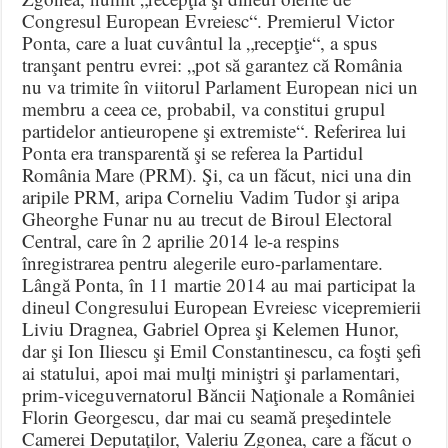
Congresul European Evreiesc“. Premierul Victor
Ponta, care a luat cuvântul la „recepţie“, a spus
tranşant pentru evrei: „pot să garantez că România
nu va trimite în viitorul Parlament European nici un
membru a ceea ce, probabil, va constitui grupul
partidelor antieuropene şi extremiste“. Referirea lui
Ponta era transparentă şi se referea la Partidul
România Mare (PRM). Şi, ca un făcut, nici una din
aripile PRM, aripa Corneliu Vadim Tudor şi aripa
Gheorghe Funar nu au trecut de Biroul Electoral
Central, care în 2 aprilie 2014 le-a respins
înregistrarea pentru alegerile euro-parlamentare.
Lângă Ponta, în 11 martie 2014 au mai participat la
dineul Congresului European Evreiesc vicepremierii
Liviu Dragnea, Gabriel Oprea şi Kelemen Hunor,
dar şi Ion Iliescu şi Emil Constantinescu, ca foşti şefi
ai statului, apoi mai mulţi miniştri şi parlamentari,
prim-viceguvernatorul Băncii Naţionale a României
Florin Georgescu, dar mai cu seamă preşedintele
Camerei Deputaţilor, Valeriu Zgonea, care a făcut o