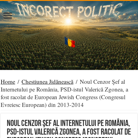
Home
/
Chestiunea Jidănească
/
Noul Cenzor Şef al
Internetului pe România, PSD-istul Valerică Zgonea, a
fost racolat de European Jewish Congress (Congresul
Evreiesc European) din 2013-2014
Noul Cenzor Şef al Internetului pe România,
PSD-istul Valerică Zgonea, a fost racolat de