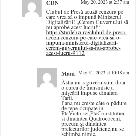
CDN
May 20, 2023 at 2:37 am
Clubul de Presă acuză cenzura pe
care vrea să o impună Ministerul
Digitalizării! „Cerem Guvernului să
nu aprobe acest lucru!“
https://stirilebzi.ro/clubul-de-presa-
acuza-cenzura-pe-care-vrea-sa-o-
impuna-ministerul-digitalizarii-
cerem-guvernului-sa-nu-aprobe-
acest-lucru-9112
Mani
May 31, 2023 at 10:18 am
Ăștia nu-s guvern-sunt doar
o curea de transmisie a
mișcării impuse dinafara
Tarii.
Pana nu creste câte o pădure
de tepe-ocupate in
PtaVictoriei,PtaConstitutiei
si dinaintea Quatrococeni,
precum și dinaintea
prefecturilor judetene,nu se
schimba nimic.