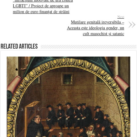
LGBTI” / Proiect de aproape un
milion de euro finanțat de străini
Next
Mutilare genitală ireversibila –
Aceasta este ideologia gender, un
cult masochist și satanic
Related Articles