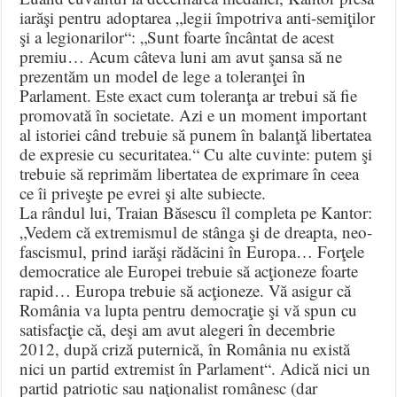
iarăşi pentru adoptarea „legii împotriva anti-semiţilor
şi a legionarilor“: „Sunt foarte încântat de acest
premiu… Acum câteva luni am avut şansa să ne
prezentăm un model de lege a toleranţei în
Parlament. Este exact cum toleranţa ar trebui să fie
promovată în societate. Azi e un moment important
al istoriei când trebuie să punem în balanţă libertatea
de expresie cu securitatea.“ Cu alte cuvinte: putem şi
trebuie să reprimăm libertatea de exprimare în ceea
ce îi priveşte pe evrei şi alte subiecte.
La rândul lui, Traian Băsescu îl completa pe Kantor:
„Vedem că extremismul de stânga şi de dreapta, neo-
fascismul, prind iarăşi rădăcini în Europa… Forţele
democratice ale Europei trebuie să acţioneze foarte
rapid… Europa trebuie să acţioneze. Vă asigur că
România va lupta pentru democraţie şi vă spun cu
satisfacţie că, deşi am avut alegeri în decembrie
2012, după criză puternică, în România nu există
nici un partid extremist în Parlament“. Adică nici un
partid patriotic sau naţionalist românesc (dar