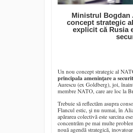
Ministrul Bogdan
concept strategic 
explicit că Rusia 
secur
Un nou concept strategic al NATO
principala ameninţare a securit
Aurescu (ex Goldberg), joi, înaint
membre NATO, care are loc la Br
Trebuie să reflectăm asupra consol
Flancul estic, şi nu numai, în Alia
apărarea colectivă este sarcina es
concentrăm pe mai multe probleme, 
nouă agendă strategică, inovatoare,