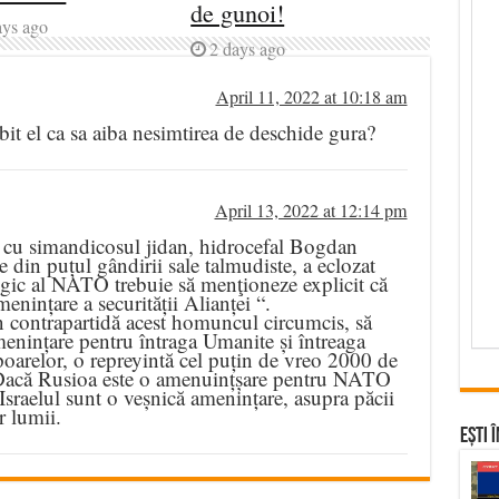
de gunoi!
ays ago
2 days ago
April 11, 2022 at 10:18 am
it el ca sa aiba nesimtirea de deschide gura?
April 13, 2022 at 12:14 pm
 cu simandicosul jidan, hidrocefal Bogdan
din puțul gândirii sale talmudiste, a eclozat
gic al NATO trebuie să menţioneze explicit că
enințare a securității Alianței “.
n contrapartidă acest homuncul circumcis, să
menințare pentru întraga Umanite și întreaga
opoarelor, o repreyintă cel puțin de vreo 2000 de
te. Dacă Rusioa este o amenuințșare pentru NATO
Israelul sunt o veșnică amenințare, asupra păcii
r lumii.
Ești 