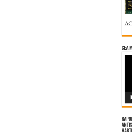
AC
CEA M
Vi
Pla
Rapor
Antis
Hărțu