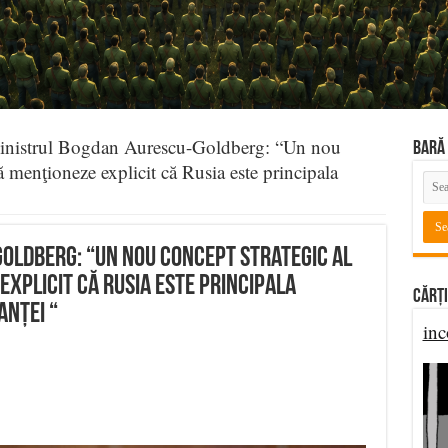
nistrul Bogdan Aurescu-Goldberg: “Un nou
BARĂ 
 menţioneze explicit că Rusia este principala
oldberg: “Un nou concept strategic al
explicit că Rusia este principala
Cărți
anței “
inc