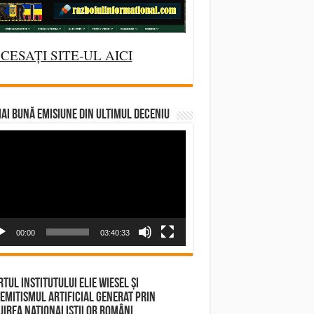
CESAȚI SITE-UL AICI
AI BUNĂ EMISIUNE DIN ULTIMUL DECENIU
deo
yer
00:00
03:40:33
tul Institutului Elie Wiesel și
emitismul Artificial Generat prin
irea Naționaliștilor Români