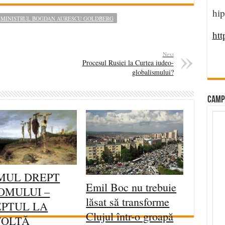
hip
MINISTRUL BOGDAN AURESCU GOLDBERG
htt
Next
Procesul Rusiei la Curtea iudeo-
globalismului?
CAMP
MUL DREPT
Emil Boc nu trebuie
OMULUI –
lăsat să transforme
PTUL LA
Clujul într-o groapă
VOLTĂ