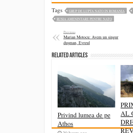
Tags
GRUP DE LUPTA NATO IN ROMANIA
RUSIA AMENINTARE PENTRU NATO
Previous
Marian Motocu: Avem un singur
dușman, Evreul
Related Articles
PRI
AL 
Privind lumea de pe
DRE
Athos
RE
20 hours ago