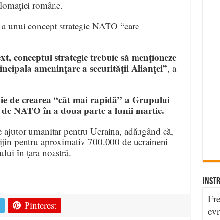
lomaţiei române.
e a unui concept strategic NATO “care
.
ext, conceptul strategic trebuie să menţioneze
incipala ameninţare a securităţii Alianţei”
, a
voie de crearea “cât mai rapidă” a Grupului
de NATO în a doua parte a lunii martie.
de ajutor umanitar pentru Ucraina, adăugând că,
rijin pentru aproximativ 700.000 de ucraineni
ului în ţara noastră.
e
INSTR
Fre
Pinterest
evr