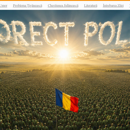
Umor
Problema Țigănească
Chestiunea Jidănească
Literatură
Întrebarea Zilei