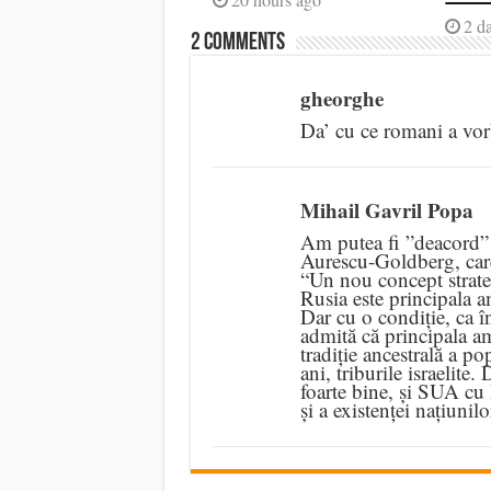
2 d
2 comments
gheorghe
Da’ cu ce romani a vorb
Mihail Gavril Popa
Am putea fi ”deacord”
Aurescu-Goldberg, care 
“Un nou concept strate
Rusia este principala am
Dar cu o condiție, ca î
admită că principala a
tradiție ancestrală a p
ani, triburile israeli
foarte bine, și SUA cu 
și a existenței națiunilo