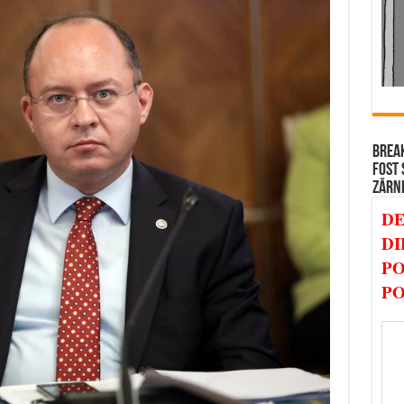
BREAK
FOST 
ZĂRN
DE
DI
PO
PO