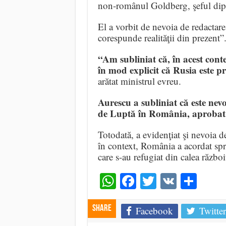
non-românul Goldberg, şeful dip
El a vorbit de nevoia de redactar
corespunde realităţii din prezent”
“Am subliniat că, în acest cont
în mod explicit că Rusia este pr
arătat ministrul evreu.
Aurescu a subliniat că este ne
de Luptă în România, aprobat 
Totodată, a evidenţiat şi nevoia 
în context, România a acordat sp
care s-au refugiat din calea război
WhatsApp
Facebook
Twitter
VK
Shar
Share
Facebook
Twitter