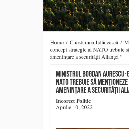
Home
/
Chestiunea Jidănească
/
Mi
concept strategic al NATO trebuie să
amenințare a securității Alianței “
Ministrul Bogdan Aurescu-G
NATO trebuie să menţioneze 
amenințare a securității Ali
Incorect Politic
Aprilie 10, 2022