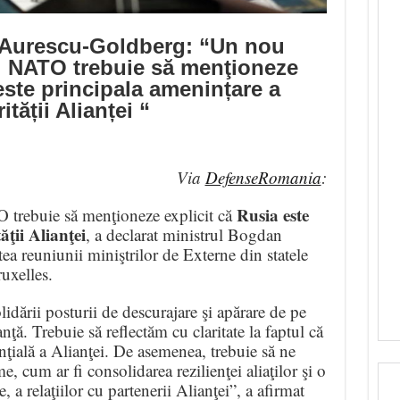
 Aurescu-Goldberg: “Un nou
al NATO trebuie să menţioneze
este principala amenințare a
ității Alianței “
Via
DefenseRomania
:
Rusia este
 trebuie să menţioneze explicit că
ăţii Alianţei
, a declarat ministrul Bogdan
ea reuniunii miniştrilor de Externe din statele
uxelles.
idării posturii de descurajare şi apărare de pe
nţă. Trebuie să reflectăm cu claritate la faptul că
enţială a Alianţei. De asemenea, trebuie să ne
cum ar fi consolidarea rezilienţei aliaţilor şi o
 a relaţiilor cu partenerii Alianţei”, a afirmat