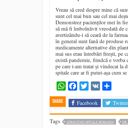
Vreau să cred despre mine că su
sunt cel mai bun sau cel mai deșt
Demonstrez pacienților mei în fieca
să mă fi îmbolnăvit vreodată de c
avertizându-i să ceară de la farmac
în general sunt fană de produse ro
medicamente alternative din plant
mai sus erau întrebări firești, pe 
există pandemie, fiindcă e vorba d
pe care i-am tratat și vindecat la
spitale care ar fi putut-așa cum se 
WhatsApp
Facebook
Twitter
VK
Shar
Share
Facebook
Twitter
Tags
ATROCITATI SPITALE ROMANIA
DR.