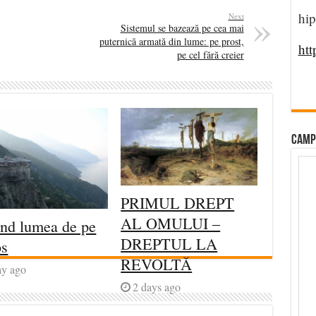
hip
Next
Sistemul se bazează pe cea mai
puternică armată din lume: pe prost,
htt
pe cel fără creier
CAMP
PRIMUL DREPT
AL OMULUI –
ind lumea de pe
DREPTUL LA
os
REVOLTĂ
ay ago
2 days ago