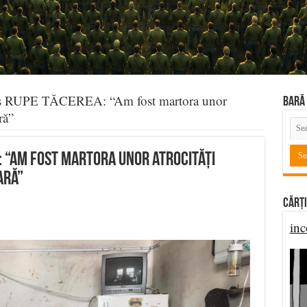
os RUPE TĂCEREA: “Am fost martora unor
BARĂ 
ră”
: “Am fost martora unor atrocități
ară”
Cărți
inc