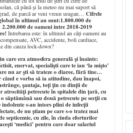
ardeze cu tot felul de știri cu cifre de
solan, că până și la meteo nu mai suport să
Cifrele
1 grad, de parcă ar veni vreun uragan…
l global în ultimul an sunt:1.800.000 de
u 2.200.000 de oameni intre 2018-2019
re!
Intrebarea este: în ultimul an câți oameni au
ecompensate, AVC, accidente, boli cardiace,
sate din cauza lock-down?
tiu care era atmosfera generală și înainte:
tisit, enervat, specialiști care te iau ‘la mișto’
are nu ar ști să trateze o diaree, fără tine…
 când e vorba să ia atitudine, dau înapoi,
strânge, șantaja, toți țin cu dinții de
trocități petrecute în spitalele din țară, cu
pă o săptămână sau două petrecute pe secții cu
 indolente s-au intors plini de infecții
ectate, de nu știam pe care s-o tratez mai
e septicemie, cu zile, în ciuda eforturilor
acești ‘medici’ pentru care doar salariul