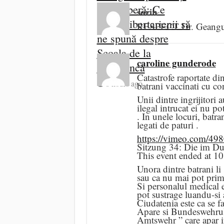
piața liberă: Ce
sorin
„uită” libertarienii să
RESPECT Dr. Geangu 
ne spună despre
Școala de la
caroline gunderode
Salamanca
Catastrofe raportate din
8 hours ago
batrani vaccinati cu co
Unii dintre ingrijitori 
ilegal intrucat ei nu p
. In unele locuri, batra
legati de paturi .
https://vimeo.com/49
Sitzung 34: Die im D
This event ended at 1
Unora dintre batrani li
sau ca nu mai pot primi
Si personalul medical e
pot sustrage luandu-si a
Ciudatenia este ca se f
Apare si Bundeswehrul 
Amtswehr ” care apar i