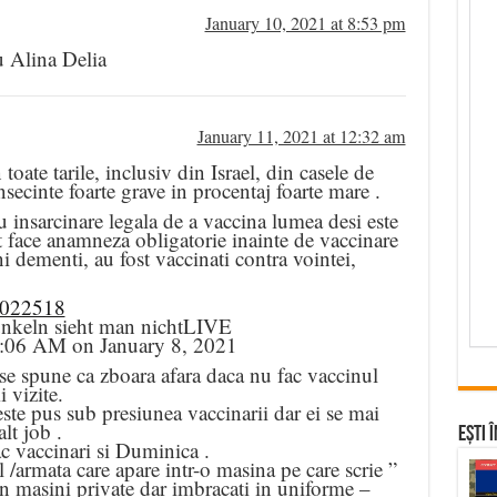
January 10, 2021 at 8:53 pm
Alina Delia
January 11, 2021 at 12:32 am
 toate tarile, inclusiv din Israel, din casele de
nsecinte foarte grave in procentaj foarte mare .
au insarcinare legala de a vaccina lumea desi este
ot face anamneza obligatorie inainte de vaccinare
ni dementi, au fost vaccinati contra vointei,
8022518
unkeln sieht man nichtLIVE
0:06 AM on January 8, 2021
 se spune ca zboara afara daca nu fac vaccinul
 vizite.
ste pus sub presiunea vaccinarii dar ei se mai
lt job .
Ești 
ac vaccinari si Duminica .
/armata care apare intr-o masina pe care scrie ”
n masini private dar imbracati in uniforme –