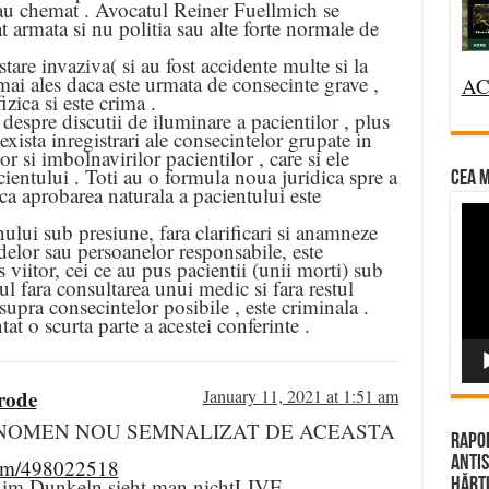
-au chemat . Avocatul Reiner Fuellmich se
 armata si nu politia sau alte forte normale de
tare invaziva( si au fost accidente multe si la
 mai ales daca este urmata de consecinte grave ,
AC
izica si este crima .
despre discutii de iluminare a pacientilor , plus
xista inregistrari ale consecintelor grupate in
lor si imbolnavirilor pacientilor , care si ele
cientului . Toti au o formula noua juridica spre a
CEA M
 ca aprobarea naturala a pacientului este
Vi
nului sub presiune, fara clarificari si anamneze
Pla
delor sau persoanelor responsabile, este
 viitor, cei ce au pus pacientii (unii morti) sub
ul fara consultarea unui medic si fara restul
asupra consecintelor posibile , este criminala .
 o scurta parte a acestei conferinte .
rode
January 11, 2021 at 1:51 am
NOMEN NOU SEMNALIZAT DE ACEASTA
Rapor
Antis
com/498022518
e im Dunkeln sieht man nichtLIVE
Hărțu