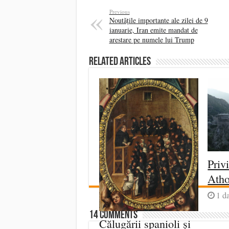
Previous
Noutățile importante ale zilei de 9
ianuarie, Iran emite mandat de
arestare pe numele lui Trump
Related Articles
Priv
Ath
1 d
14 comments
Călugării spanioli și