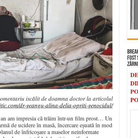
BREAK
FOST 
ZĂRN
DE
DI
PO
omentariu iscălit de doamna doctor la articolul
PO
itic.com/dr-geangu-alina-delia-opriti-genocidul/
an am impresia că trăim într-un film prost… Un
 armă de ucidere în masă, încercare eșuată în mod
lanul de înfricoșare a maselor neinformate