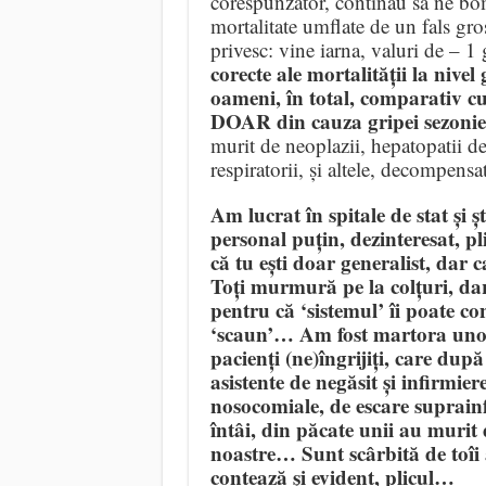
corespunzător, continau să ne bomb
mortalitate umflate de un fals gro
privesc: vine iarna, valuri de – 
corecte ale mortalității la nive
oameni, în total, comparativ c
DOAR din cauza gripei sezonie
murit de neoplazii, hepatopatii d
respiratorii, și altele, decompen
Am lucrat în spitale de stat și ș
personal puțin, dezinteresat, plic
că tu ești doar generalist, dar c
Toți murmură pe la colțuri, dar
pentru că ‘sistemul’ îi poate con
‘scaun’… Am fost martora unor a
pacienți (ne)îngrijiți, care du
asistente de negăsit și infirmiere
nosocomiale, de escare suprainf
întâi, din păcate unii au murit d
noastre… Sunt scârbită de toîi 
contează și evident, plicul…