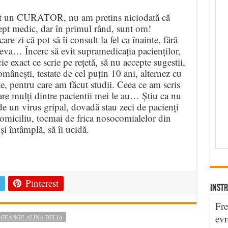
nt un CURATOR, nu am pretins niciodată că
ept medic, dar în primul rând, sunt om!
re zi că pot să îi consult la fel ca înainte, fără
eva… Încerc să evit supramedicația pacienților,
ie exact ce scrie pe rețetă, să nu accepte sugestii,
mânești, testate de cel puțin 10 ani, alternez cu
e, pentru care am făcut studii. Ceea ce am scris
care mulți dintre pacientii mei le au… Știu ca nu
e un virus gripal, dovadă stau zeci de pacienți
 domiciliu, tocmai de frica nosocomialelor din
și întâmplă, să îi ucidă.
e
Pinterest
INSTR
Fre
evr
 GEANGU ALINA DELIA