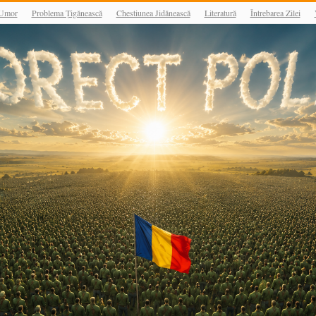
Umor
Problema Țigănească
Chestiunea Jidănească
Literatură
Întrebarea Zilei