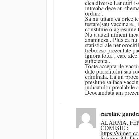
cica diverse Landuri i
intreaba dece au chemat
ordine .
Sa nu uitam ca orice tes
testare)sau vaccinare ,
constituie o agresiune f
Nu a auzit nimeni inca 
anamneza . Plus ca nu e
statistici ale nenorociri
trebuiesc prezentate pa
ignora totul , care zice
suficienta .
Toate acceptarile vacci
date pacientului sau ru
criminala. La un proces
presiune sa faca vaccin
indicatiilor prealabile 
Deocamdata am prezentat
caroline gunde
ALARMA, FE
COMISIE :
https://vimeo.
Sitzung 34: Di