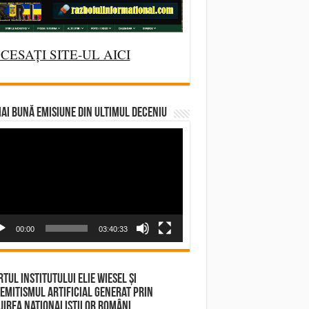
CESAȚI SITE-UL AICI
AI BUNĂ EMISIUNE DIN ULTIMUL DECENIU
deo
yer
00:00
03:40:33
tul Institutului Elie Wiesel și
emitismul Artificial Generat prin
irea Naționaliștilor Români