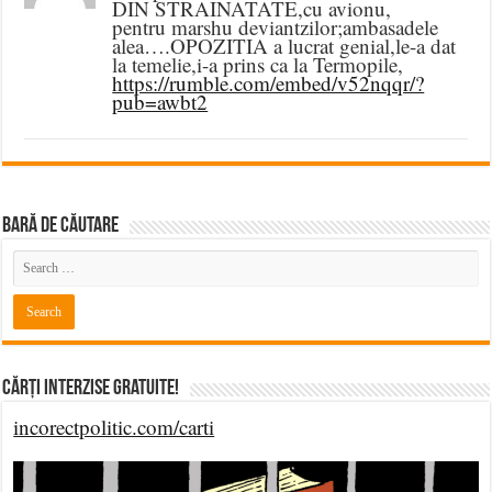
DIN STRAINATATE,cu avionu,
pentru marshu deviantzilor;ambasadele
alea….OPOZITIA a lucrat genial,le-a dat
la temelie,i-a prins ca la Termopile,
https://rumble.com/embed/v52nqqr/?
pub=awbt2
BARĂ DE CĂUTARE
Cărți Interzise Gratuite!
incorectpolitic.com/carti