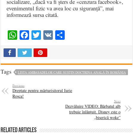
socializare, „dacă va fi șters de «cenzura facebook»,
evenimentul fizic va avea loc cu siguranță”, mai
informează sursa citată.
WhatsApp
Facebook
Twitter
VK
Share
Tags
LISTA AMBASADELOR CARE SUSȚIN DOCTRINA ANALĂ ÎN ROMÂNIA
Previous
Dreptate pentru mărturisitorul Iurie
Roșca!
Next
Dezvăluire VIDEO: Bărbatul alb
trebuie înlănțuit. Disney este o
„biserică woke”
Related Articles