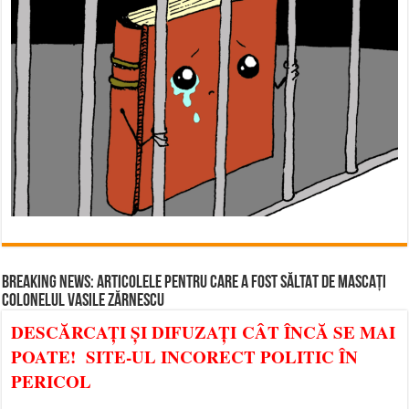
BREAKING NEWS: ARTICOLELE PENTRU CARE A FOST SĂLTAT DE MASCAȚI
COLONELUL VASILE ZĂRNESCU
DESCĂRCAȚI ȘI DIFUZAȚI CÂT ÎNCĂ SE MAI
POATE! SITE-UL INCORECT POLITIC ÎN
PERICOL