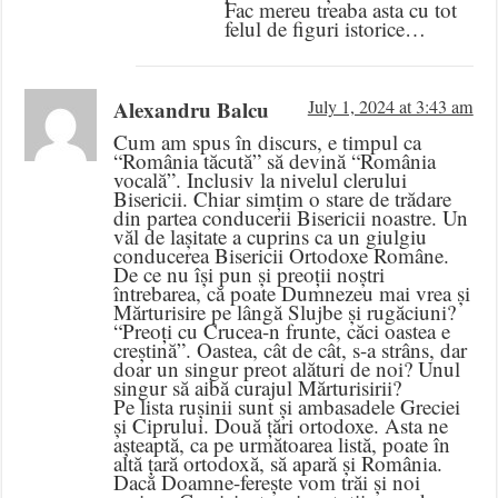
Fac mereu treaba asta cu tot
felul de figuri istorice…
Alexandru Balcu
July 1, 2024 at 3:43 am
Cum am spus în discurs, e timpul ca
“România tăcută” să devină “România
vocală”. Inclusiv la nivelul clerului
Bisericii. Chiar simțim o stare de trădare
din partea conducerii Bisericii noastre. Un
văl de lașitate a cuprins ca un giulgiu
conducerea Bisericii Ortodoxe Române.
De ce nu își pun și preoții noștri
întrebarea, că poate Dumnezeu mai vrea și
Mărturisire pe lângă Slujbe și rugăciuni?
“Preoți cu Crucea-n frunte, căci oastea e
creștină”. Oastea, cât de cât, s-a strâns, dar
doar un singur preot alături de noi? Unul
singur să aibă curajul Mărturisirii?
Pe lista rușinii sunt și ambasadele Greciei
și Ciprului. Două țări ortodoxe. Asta ne
așteaptă, ca pe următoarea listă, poate în
altă țară ortodoxă, să apară și România.
Dacă Doamne-ferește vom trăi și noi