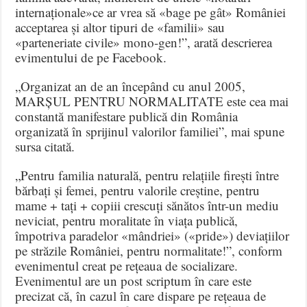
internaționale»ce ar vrea să «bage pe gât» României
acceptarea și altor tipuri de «familii» sau
«parteneriate civile» mono-gen!”, arată descrierea
evimentului de pe Facebook.
„Organizat an de an începând cu anul 2005,
MARȘUL PENTRU NORMALITATE este cea mai
constantă manifestare publică din România
organizată în sprijinul valorilor familiei”, mai spune
sursa citată.
„Pentru familia naturală, pentru relațiile firești între
bărbați și femei, pentru valorile creștine, pentru
mame + tați + copiii crescuți sănătos într-un mediu
neviciat, pentru moralitate în viața publică,
împotriva paradelor «mândriei» («pride») deviațiilor
pe străzile României, pentru normalitate!”, conform
evenimentul creat pe rețeaua de socializare.
Evenimentul are un post scriptum în care este
precizat că, în cazul în care dispare pe rețeaua de