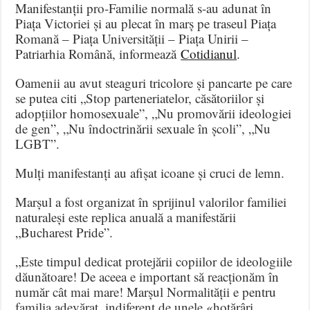
Manifestanții pro-Familie normală s-au adunat în
Piața Victoriei și au plecat în marș pe traseul Piața
Romană – Piața Universității – Piața Unirii –
Patriarhia Română, informează
Cotidianul
.
Oamenii au avut steaguri tricolore și pancarte pe care
se putea citi „Stop parteneriatelor, căsătoriilor și
adopțiilor homosexuale”, „Nu promovării ideologiei
de gen”, „Nu îndoctrinării sexuale în școli”, „Nu
LGBT”.
Mulți manifestanți au afișat icoane și cruci de lemn.
Marșul a fost organizat în sprijinul valorilor familiei
naturaleși este replica anuală a manifestării
„Bucharest Pride”.
„Este timpul dedicat protejării copiilor de ideologiile
dăunătoare! De aceea e important să reacționăm în
număr cât mai mare! Marșul Normalității e pentru
familia adevărat, indiferent de unele «hotărâri