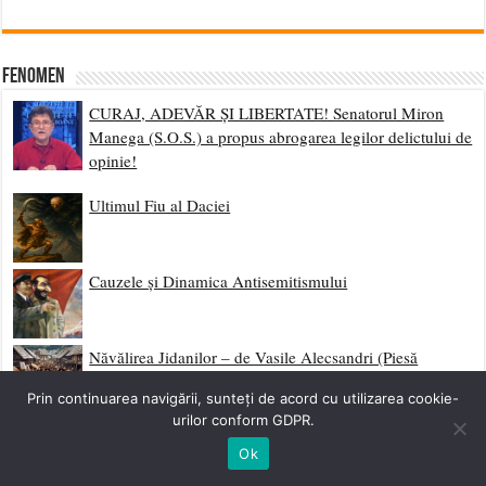
Fenomen
CURAJ, ADEVĂR ȘI LIBERTATE! Senatorul Miron
Manega (S.O.S.) a propus abrogarea legilor delictului de
opinie!
Ultimul Fiu al Daciei
Cauzele și Dinamica Antisemitismului
Năvălirea Jidanilor – de Vasile Alecsandri (Piesă
interzisă)
Prin continuarea navigării, sunteți de acord cu utilizarea cookie-
urilor conform GDPR.
Europa și România în anul 2050
Ok