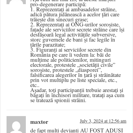
pro-degenerare participă:
1. Reprezentați ai ambasadelor străine,
adică pătura jidănească a acelor țări care
trăiește din sinecuri grase;
2. Reprezentați ai ONG-urilor soroșiste,
fațade ale serviciilor secrete străine care își
desfășoară legal activitățile subversive,
storc guvernele de bani și fac legile în
țările parazitate;
3. Figuranți ai serviciilor secrete din
România pe care îi vedem la: băi de
mulțime ale politicienilor, mitinguri
electorale, protestele „societății civile”
soroșiste, protestele „diasporei”,
falsificarea alegerilor în țară și străinătate
prin vot multiplu pe liste speciale, etc.,
etc..
Așadar, toți participanții trebuie arestați și
băgați în închisori militare, tratați așa cum
se tratează spionii străini.
maxtor
July 3, 2024 at 12:56 am
de fapt multi devianti AU FOST ADUSI