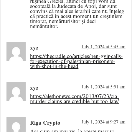
rușinea Greciei, atunci cu toții vom da
socoteală la Judecata de Apoi, dar sunt
convins că mai ales ierarhii care nu înțeleg
că practică în acest moment un creștinism
timorat, nemărturisitor și deci
nemântuitor.
xyz
July 1, 2024 at 5:45 am
https://thecradle.co/articles/ben-gvir-calls-
for-execution-of-palestinian-prisoners-
with-shot-in-the-head
xyz
July 1, 2024 at 5:51 am
https://alethonews.com/2013/07/23/cia-
murder-claims-are-credible-but-too-late/
Riga Crypto
July 1, 2024 at 9:27 am
Așa cum am mai zis, la aceste marșuri