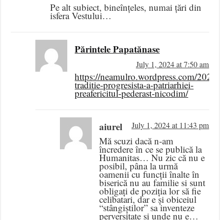
Pe alt subiect, bineînțeles, numai țări din
isfera Vestului…
Părintele Papatănase
July 1, 2024 at 7:50 am
https://neamulro.wordpress.com/2024/
traditie-progresista-a-patriarhiei-
preafericitul-pederast-nicodim/
aiurel
July 1, 2024 at 11:43 pm
Mă scuzi dacă n-am
încredere în ce se publică la
Humanitas… Nu zic că nu e
posibil, pâna la urmă
oamenii cu funcții înalte în
biserică nu au familie si sunt
obligați de poziția lor să fie
celibatari, dar e și obiceiul
“stângiștilor” sa inventeze
perversitate și unde nu e…