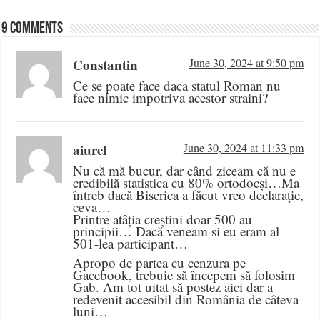
9 comments
Constantin
June 30, 2024 at 9:50 pm
Ce se poate face daca statul Roman nu
face nimic impotriva acestor straini?
aiurel
June 30, 2024 at 11:33 pm
Nu că mă bucur, dar când ziceam că nu e
credibilă statistica cu 80% ortodocși…Ma
întreb dacă Biserica a făcut vreo declarație,
ceva…
Printre atâția creștini doar 500 au
principii… Dacă veneam si eu eram al
501-lea participant…
Apropo de partea cu cenzura pe
Gacebook, trebuie să începem să folosim
Gab. Am tot uitat să postez aici dar a
redevenit accesibil din România de câteva
luni…