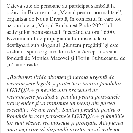
Câteva sute de persoane au participat sâmbătă la
prânz, în București, la „Marșul pentru normalitate”,
organizat de Noua Dreaptă, în contextul în care tot
azi are loc și „Marșul Bucharest Pride 2024” al
activiștilor homosexuali, începând cu ora 16:00.
Evenimentul de propagandă homosexuală se
desfășoară sub sloganul „Suntem pregătiți” și este
susținut, spun organizatorii de la Accept, asocația
fondată de Monica Macovei și Florin Buhuceanu, de
„n” ambasade.
„Bucharest Pride abordează nevoia urgentă de
recunoaștere legală și protecție a tuturor familiilor
LGBTQIA+ și nevoia unei proceduri de
recunoaștere juridică a genului pentru persoanele
transgender și va transmite un mesaj din partea
societății: We are ready. Suntem pregătiți pentru o
Românie în care persoanele LGBTQIA+ și familiile
lor sunt văzute, recunoscute și protejate. Adoptarea
unor legi care să răspundă acestor nevoi reale nu