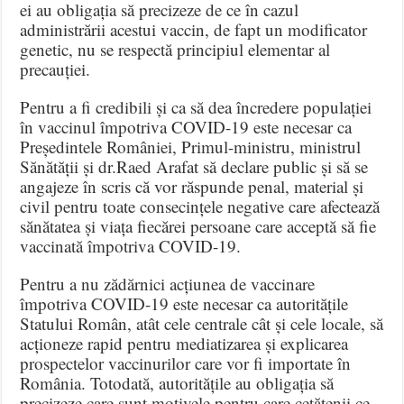
ei au obligația să precizeze de ce în cazul
administrării acestui vaccin, de fapt un modificator
genetic, nu se respectă principiul elementar al
precauției.
Pentru a fi credibili și ca să dea încredere populației
în vaccinul împotriva COVID-19 este necesar ca
Președintele României, Primul-ministru, ministrul
Sănătății și dr.Raed Arafat să declare public și să se
angajeze în scris că vor răspunde penal, material și
civil pentru toate consecințele negative care afectează
sănătatea și viața fiecărei persoane care acceptă să fie
vaccinată împotriva COVID-19.
Pentru a nu zădărnici acțiunea de vaccinare
împotriva COVID-19 este necesar ca autoritățile
Statului Român, atât cele centrale cât și cele locale, să
acționeze rapid pentru mediatizarea și explicarea
prospectelor vaccinurilor care vor fi importate în
România. Totodată, autoritățile au obligația să
precizeze care sunt motivele pentru care cetățenii ce