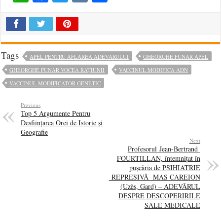
Tags
APEL PENTRU AFLAREA ADEVARULUI
GHEORGHE FUNAR APEL
GHEORGHE FUNAR VOCEA RAȚIUNII
VACCINUL MODIFICA ADN
VACCINUL MODIFICATOR GENETIC
Previous
Top 5 Argumente Pentru
Desființarea Orei de Istorie și
Geografie
Next
Profesorul Jean-Bertrand
FOURTILLAN, întemnițat în
pușcăria de PSIHIATRIE
REPRESIVĂ MAS CAREION
(Uzès, Gard) – ADEVĂRUL
DESPRE DESCOPERIRILE
SALE MEDICALE