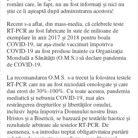
români care, în fapt, nu au fost informați și nici nu
știu ce îi așteaptă după administrarea acestora!
Recent s-a aflat, din mass-media, că celebrele teste
RT-PCR au fost fabricate în sute de milioane de
exemplare în anii 2017 și 2018 pentru boala
COVID-19, iar așa-zisele vaccinuri împotriva
COVID-19 au fost produse înainte ca Organizația
Mondială a Sănătății (O.M.S.) să declare pandemia
de COVID-19.
La recomandarea O.M.S. s-a trecut la folosirea testele
RT-PCR care nu au fost niciodată omologate și care
dau erori de 30%-100%. Cu toate acestea, pandemia
mediatică și nebunia COVID-19, mai ales
restrângerea drepturilor și libertăților omului,
inclusiv lupta împotriva Domnului nostru Iisus
Hristos și a Bisericii, se bazează pe testările haotice și
rezultatele arbitrare ale testelor RT-PCR. De
asemenea, s-a introdus treptat obligativitatea purtării