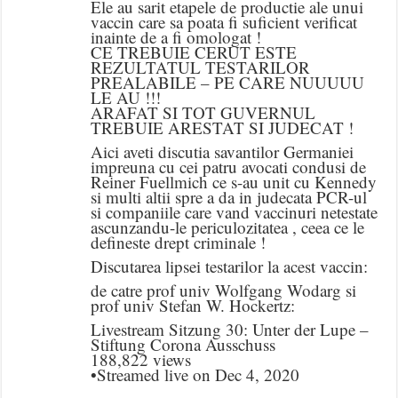
Ele au sarit etapele de productie ale unui
vaccin care sa poata fi suficient verificat
inainte de a fi omologat !
CE TREBUIE CERUT ESTE
REZULTATUL TESTARILOR
PREALABILE – PE CARE NUUUUU
LE AU !!!
ARAFAT SI TOT GUVERNUL
TREBUIE ARESTAT SI JUDECAT !
Aici aveti discutia savantilor Germaniei
impreuna cu cei patru avocati condusi de
Reiner Fuellmich ce s-au unit cu Kennedy
si multi altii spre a da in judecata PCR-ul
si companiile care vand vaccinuri netestate
ascunzandu-le periculozitatea , ceea ce le
defineste drept criminale !
Discutarea lipsei testarilor la acest vaccin:
de catre prof univ Wolfgang Wodarg si
prof univ Stefan W. Hockertz:
Livestream Sitzung 30: Unter der Lupe –
Stiftung Corona Ausschuss
188,822 views
•Streamed live on Dec 4, 2020