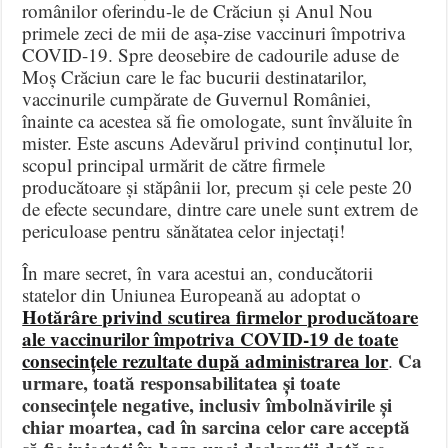
românilor oferindu-le de Crăciun și Anul Nou
primele zeci de mii de așa-zise vaccinuri împotriva
COVID-19. Spre deosebire de cadourile aduse de
Moș Crăciun care le fac bucurii destinatarilor,
vaccinurile cumpărate de Guvernul României,
înainte ca acestea să fie omologate, sunt învăluite în
mister. Este ascuns Adevărul privind conținutul lor,
scopul principal urmărit de către firmele
producătoare și stăpânii lor, precum și cele peste 20
de efecte secundare, dintre care unele sunt extrem de
periculoase pentru sănătatea celor injectați!
În mare secret, în vara acestui an, conducătorii
statelor din Uniunea Europeană au adoptat o
Hotărâre privind scutirea firmelor producătoare
ale vaccinurilor împotriva COVID-19 de toate
consecințele rezultate după administrarea lor
Ca
.
urmare, toată responsabilitatea și toate
consecințele negative, inclusiv îmbolnăvirile și
chiar moartea, cad în sarcina celor care acceptă