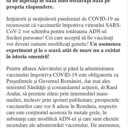
să fie injectați în baza unei declarații dată pe
propria răspundere.
Inițiatorii și susținătorii pandemiei de COVID-19 au
recunoscut că vaccinurile împotriva virusului SARS-
CoV-2 vor schimba pentru totdeauna ADN-ul
fiecărei persoane! Cei care acceptă să fie vaccinați
Un asemenea
vor deveni oameni modificați genetic!
experiment și la o scară atât de mare nu a existat
în istoria omenirii!
Pentru aflarea Adevărului și până la administrarea
vaccinului împotriva COVID-19 este obligatoriu ca
Președintele și Guvernul României, dar mai ales
ministrul Sănătății și comandantul acțiunii, dr.Raed
Arafat, să prezinte zilnic prin intermediul mass-
mediei, inclusiv prin spoturi publicitare, prospectele
vaccinurilor care vor fi aduse în România, respectiv
care este conținutul acestora în metale grele, în
substanțe care modifică ADN-ul și care sunt efectele
secundare ale administrării vaccinului. De asemenea,