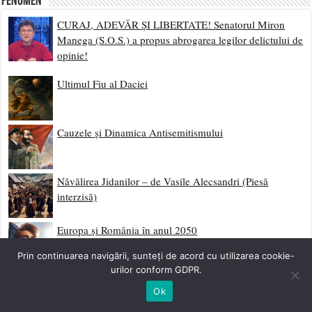
Fenomen
CURAJ, ADEVĂR ȘI LIBERTATE! Senatorul Miron
Manega (S.O.S.) a propus abrogarea legilor delictului de
opinie!
Ultimul Fiu al Daciei
Cauzele și Dinamica Antisemitismului
Năvălirea Jidanilor – de Vasile Alecsandri (Piesă
interzisă)
Europa și România în anul 2050
Prin continuarea navigării, sunteți de acord cu utilizarea cookie-
urilor conform GDPR.
Vizita Papei – Autonomie Alternativă
Ok