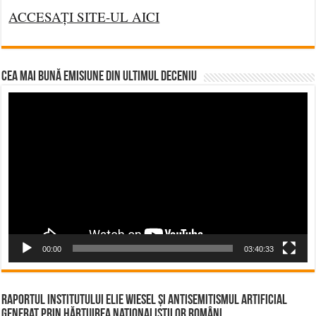
ACCESAȚI SITE-UL AICI
CEA MAI BUNĂ EMISIUNE DIN ULTIMUL DECENIU
Video
Player
00:00
03:40:33
Raportul Institutului Elie Wiesel și Antisemitismul Artificial
Generat prin Hărțuirea Naționaliștilor Români