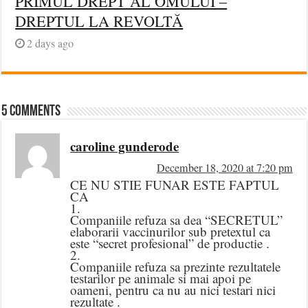
PRIMUL DREPT AL OMULUI –
DREPTUL LA REVOLTĂ
2 days ago
5 comments
caroline gunderode
December 18, 2020 at 7:20 pm
CE NU STIE FUNAR ESTE FAPTUL
CA
1.
Companiile refuza sa dea “SECRETUL”
elaborarii vaccinurilor sub pretextul ca
este “secret profesional” de productie .
2.
Companiile refuza sa prezinte rezultatele
testarilor pe animale si mai apoi pe
oameni, pentru ca nu au nici testari nici
rezultate .