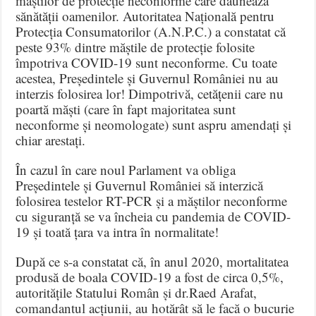
măștilor de protecție neconforme care dăunează
sănătății oamenilor. Autoritatea Națională pentru
Protecția Consumatorilor (A.N.P.C.) a constatat că
peste 93% dintre măștile de protecție folosite
împotriva COVID-19 sunt neconforme. Cu toate
acestea, Președintele și Guvernul României nu au
interzis folosirea lor! Dimpotrivă, cetățenii care nu
poartă măști (care în fapt majoritatea sunt
neconforme și neomologate) sunt aspru amendați și
chiar arestați.
În cazul în care noul Parlament va obliga
Președintele și Guvernul României să interzică
folosirea testelor RT-PCR și a măștilor neconforme
cu siguranță se va încheia cu pandemia de COVID-
19 și toată țara va intra în normalitate!
După ce s-a constatat că, în anul 2020, mortalitatea
produsă de boala COVID-19 a fost de circa 0,5%,
autoritățile Statului Român și dr.Raed Arafat,
comandantul acțiunii, au hotărât să le facă o bucurie