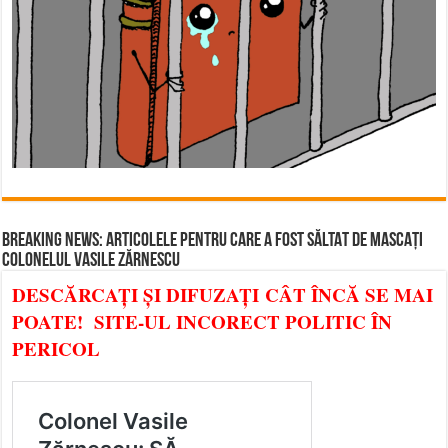
BREAKING NEWS: ARTICOLELE PENTRU CARE A FOST SĂLTAT DE MASCAȚI
COLONELUL VASILE ZĂRNESCU
DESCĂRCAȚI ȘI DIFUZAȚI CÂT ÎNCĂ SE MAI
POATE! SITE-UL INCORECT POLITIC ÎN
PERICOL