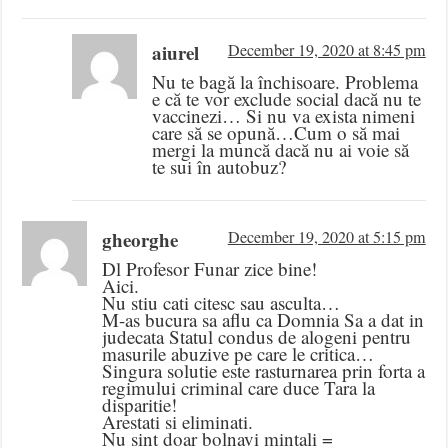
aiurel
December 19, 2020 at 8:45 pm
Nu te bagă la închisoare. Problema
e că te vor exclude social dacă nu te
vaccinezi… Si nu va exista nimeni
care să se opună…Cum o să mai
mergi la muncă dacă nu ai voie să
te sui în autobuz?
gheorghe
December 19, 2020 at 5:15 pm
Dl Profesor Funar zice bine!
Aici.
Nu stiu cati citesc sau asculta…
M-as bucura sa aflu ca Domnia Sa a dat in
judecata Statul condus de alogeni pentru
masurile abuzive pe care le critica…
Singura solutie este rasturnarea prin forta a
regimului criminal care duce Tara la
disparitie!
Arestati si eliminati.
Nu sint doar bolnavi mintali =