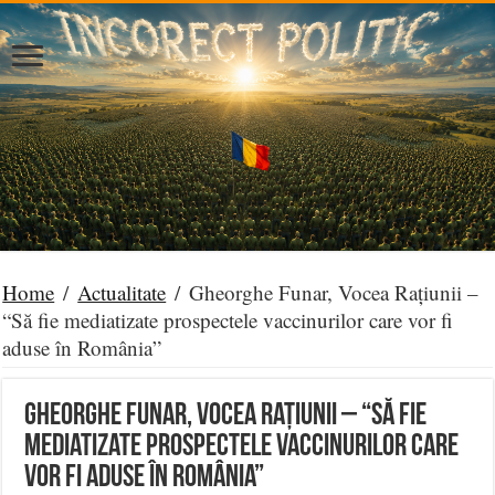
Home
/
Actualitate
/
Gheorghe Funar, Vocea Rațiunii –
“Să fie mediatizate prospectele vaccinurilor care vor fi
aduse în România”
Gheorghe Funar, Vocea Rațiunii – “Să fie
mediatizate prospectele vaccinurilor care
vor fi aduse în România”