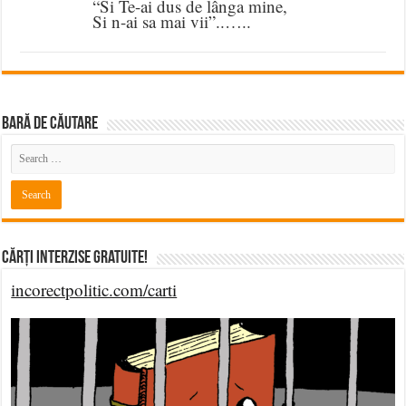
“Si Te-ai dus de lânga mine,
Si n-ai sa mai vii”..…..
BARĂ DE CĂUTARE
Cărți Interzise Gratuite!
incorectpolitic.com/carti