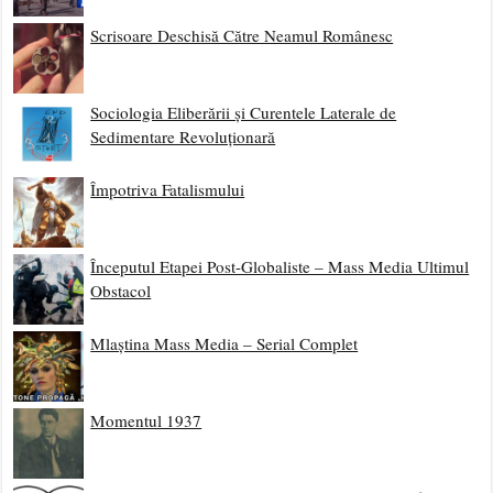
Scrisoare Deschisă Către Neamul Românesc
Sociologia Eliberării și Curentele Laterale de
Sedimentare Revoluționară
Împotriva Fatalismului
Începutul Etapei Post-Globaliste – Mass Media Ultimul
Obstacol
Mlaștina Mass Media – Serial Complet
Momentul 1937