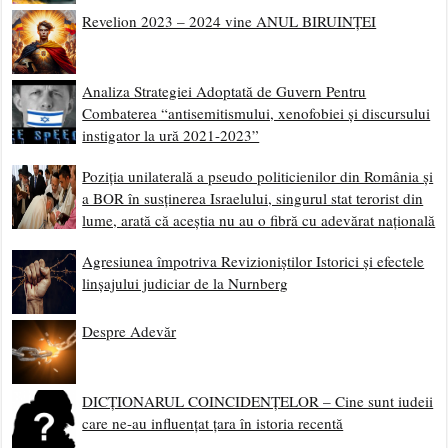
Revelion 2023 – 2024 vine ANUL BIRUINȚEI
Analiza Strategiei Adoptată de Guvern Pentru
Combaterea “antisemitismului, xenofobiei și discursului
instigator la ură 2021-2023”
Poziția unilaterală a pseudo politicienilor din România și
a BOR în susținerea Israelului, singurul stat terorist din
lume, arată că aceștia nu au o fibră cu adevărat națională
Agresiunea împotriva Revizioniștilor Istorici și efectele
linșajului judiciar de la Nurnberg
Despre Adevăr
DICȚIONARUL COINCIDENȚELOR – Cine sunt iudeii
care ne-au influențat țara în istoria recentă