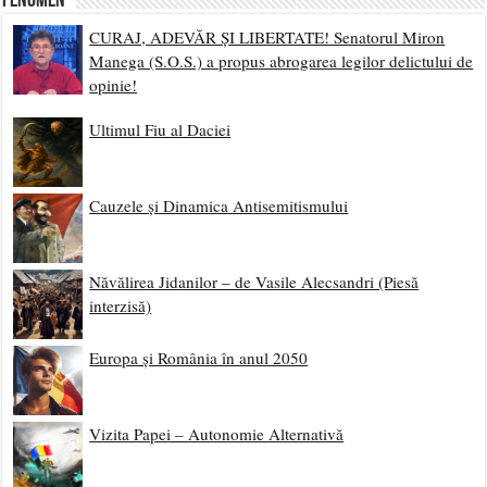
Fenomen
CURAJ, ADEVĂR ȘI LIBERTATE! Senatorul Miron
Manega (S.O.S.) a propus abrogarea legilor delictului de
opinie!
Ultimul Fiu al Daciei
Cauzele și Dinamica Antisemitismului
Năvălirea Jidanilor – de Vasile Alecsandri (Piesă
interzisă)
Europa și România în anul 2050
Vizita Papei – Autonomie Alternativă