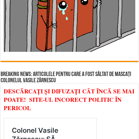
BREAKING NEWS: ARTICOLELE PENTRU CARE A FOST SĂLTAT DE MASCAȚI
COLONELUL VASILE ZĂRNESCU
DESCĂRCAȚI ȘI DIFUZAȚI CÂT ÎNCĂ SE MAI
POATE! SITE-UL INCORECT POLITIC ÎN
PERICOL