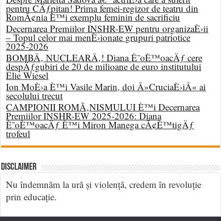
pentru CÄƒpitan! Prima femei-regizor de teatru din
RomÃ¢nia È™i exemplu feminin de sacrificiu
Decernarea Premiilor INSHR-EW pentru organizaÈ›ii
– Topul celor mai menÈ›ionate grupuri patriotice
2025-2026
BOMBÄ‚ NUCLEARÄ‚! Diana È˜oÈ™oacÄƒ cere
despÄƒgubiri de 20 de milioane de euro institutului
Elie Wiesel
Ion MoÈ›a È™i Vasile Marin, doi Â»CruciaÈ›iÂ« ai
secolului trecut
CAMPIONII ROMÃ‚NISMULUI È™i Decernarea
Premiilor INSHR-EW 2025-2026: Diana
È˜oÈ™oacÄƒ È™i Miron Manega cÃ¢È™tigÄƒ
trofeul
DISCLAIMER
Nu îndemnăm la ură și violență, credem în revoluție
prin educație.