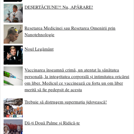
DEȘERTĂCIUNE?! Nu, APĂRARE!
Resetarea Medicinei sau Resetarea Omenirii prin
Nanotehnologie
Noul Legământ
Vaccinarea înseamnă crimă, un atentat la sănătatea
personală, la integritatea corporală și intimitatea oricărui
om liber. Medicul ce vaccinează cu forța un om liber
merită să fie pedepsit de acesta
Trebuie să distrugem supermația jidovească!
Dă-ți Două Palme și Ridică-te