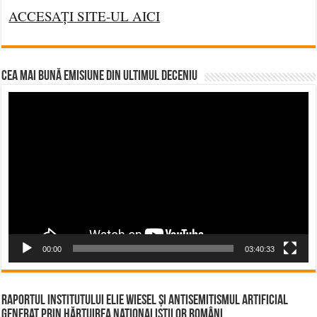
ACCESAȚI SITE-UL AICI
CEA MAI BUNĂ EMISIUNE DIN ULTIMUL DECENIU
Video
Player
00:00
03:40:33
Raportul Institutului Elie Wiesel și Antisemitismul Artificial
Generat prin Hărțuirea Naționaliștilor Români