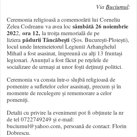
Via
Buciumul
:
Ceremonia religioasă a comemorării lui Corneliu
sâmbătă 26 noiembrie
Zelea Codreanu va avea loc
202
ora 12,
2,
la troița memorială de pe
pădurii Tâncăbești
liziera
(Șos. București-Ploiești),
locul unde întemeietorul Legiunii Arhanghelul
Mihail a fost asasinat, împreună cu alți 13 fruntași
legionari. Anunțul a fost făcut pe rețelele de
socializare de urmași ai unor foști deținuți politici.
Ceremonia va consta într-o slujbă religioasă de
pomenire a sufletelor celor asasinați, precum și în
momente de reculegere și rememorare a celor
pomeniți.
Detalii cu privire la eveniment pot fi obținute la nr
de tel 0722749249 și e-mail:
buciumul@yahoo.com, persoană de contact: Florin
Dobrescu.