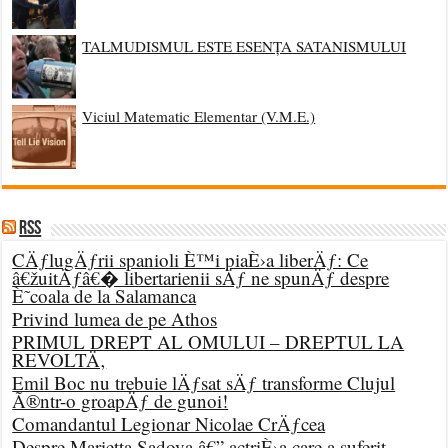
TALMUDISMUL ESTE ESENȚA SATANISMULUI
Viciul Matematic Elementar (V.M.E.)
RSS
CÄƒlugÄƒrii spanioli È™i piaÈ›a liberÄƒ: Ce
â€žuitÄƒâ€� libertarienii sÄƒ ne spunÄƒ despre
È˜coala de la Salamanca
Privind lumea de pe Athos
PRIMUL DREPT AL OMULUI – DREPTUL LA
REVOLTÄ‚
Emil Boc nu trebuie lÄƒsat sÄƒ transforme Clujul
Ã®ntr-o groapÄƒ de gunoi!
Comandantul Legionar Nicolae CrÄƒcea
Despre Marietta Sadova â€” actriÈ›a care a suferit