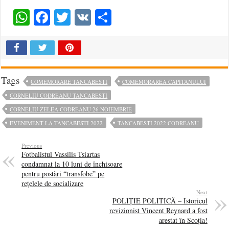
WhatsApp
Facebook
Twitter
VK
Share
Tags
COMEMORARE TANCABESTI
COMEMORAREA CAPITANULUI
CORNELIU CODREANU TANCABESTI
CORNELIU ZELEA CODREANU 26 NOIEMBRIE
EVENIMENT LA TANCABESTI 2022
TANCABESTI 2022 CODREANU
Previous
Fotbalistul Vassilis Tsiartas
condamnat la 10 luni de închisoare
pentru postări “transfobe” pe
rețelele de socializare
Next
POLIȚIE POLITICĂ – Istoricul
revizionist Vincent Reynard a fost
arestat în Scoția!