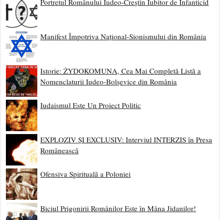
Portretul Românului Iudeo-Creștin Iubitor de Infanticid
Manifest Împotriva Național-Sionismului din România
Istorie: ŻYDOKOMUNA, Cea Mai Completă Listă a
Nomenclaturii Iudeo-Bolșevice din România
Iudaismul Este Un Proiect Politic
EXPLOZIV ȘI EXCLUSIV: Interviul INTERZIS în Presa
Românească
Ofensiva Spirituală a Poloniei
Biciul Prigonirii Românilor Este în Mâna Jidanilor!