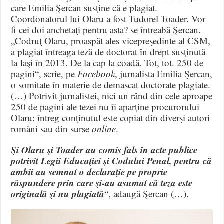
care Emilia Şercan susţine că e plagiat.
Coordonatorul lui Olaru a fost Tudorel Toader. Vor
fi cei doi anchetaţi pentru asta? se întreabă Şercan.
„Codruţ Olaru, proaspăt ales vicepreşedinte al CSM,
a plagiat întreaga teză de doctorat în drept susţinută
la Iaşi în 2013. De la cap la coadă. Tot, tot. 250 de
pagini“, scrie, pe
Facebook
, jurnalista Emilia Şercan,
o somitate în materie de demascat doctorate plagiate.
(…) Potrivit jurnalistei, nici un rând din cele aproape
250 de pagini ale tezei nu îi aparţine procurorului
Olaru: întreg conţinutul este copiat din diverşi autori
români sau din surse
online
.
Şi Olaru şi Toader au comis fals în acte publice
potrivit Legii Educaţiei şi Codului Penal, pentru că
ambii au semnat o declaraţie pe proprie
răspundere prin care şi-au asumat că teza este
originală şi nu plagiată
“, adaugă Şercan (…).