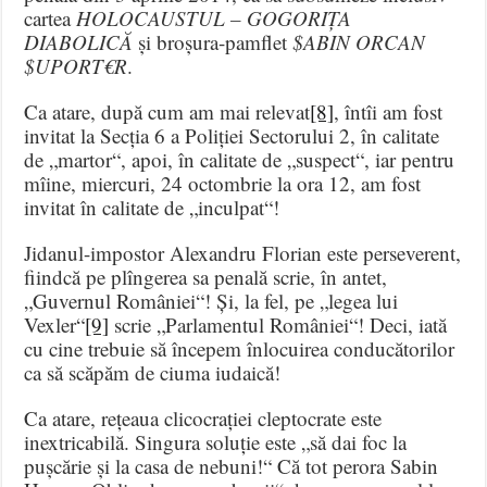
cartea
HOLOCAUSTUL – GOGORIȚA
DIABOLICĂ
și broșura-pamflet
$ABIN ORCAN
$UPORT€R
.
Ca atare, după cum am mai relevat
[8]
, întîi am fost
invitat la Secția 6 a Poliției Sectorului 2, în calitate
de „martor“, apoi, în calitate de „suspect“, iar pentru
mîine, miercuri, 24 octombrie la ora 12, am fost
invitat în calitate de „inculpat“!
Jidanul-impostor Alexandru Florian este perseverent,
fiindcă pe plîngerea sa penală scrie, în antet,
„Guvernul României“! Și, la fel, pe „legea lui
Vexler“
[9]
scrie „Parlamentul României“! Deci, iată
cu cine trebuie să începem înlocuirea conducătorilor
ca să scăpăm de ciuma iudaică!
Ca atare, rețeaua clicocrației cleptocrate este
inextricabilă. Singura soluție este „să dai foc la
pușcărie și la casa de nebuni!“ Că tot perora Sabin