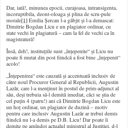
Dar, iată!, minunea epocii, curajoasa, intransigenta,
incoruptibila, deont-oloaga și plina de scru-pule
morale
[1]
Emilia Șercan l-a găbjit și l-a demascat:
Dimitrie Bogdan Licu e un plagiator ordinar, cu
state vechi în plagiatură – cam la fel de vechi ca în
magistratură!
Însă, deh!, instituțiile sunt „înțepenite“ și Licu nu
poate fi mutat din post fiindcă a fost bine „înțepenit“
acolo!
„Înțepenirea“ este cauzată și accentuată inclusiv de
către noul Procuror General al Republicii, Augustin
Lazăr, care l-a menținut în postul de prim-adjunct al
său, deși trebuia să-l demită imediat, căci se știa de
cel puțin 4 (patru!) ani că Dimitrie Bogdan Licu este
un hoț ordinar, un plagiator de duzină – motiv
pentru care inclusiv Augustin Lazăr ar trebui demis
fiindcă nu l-a demis pe D.B. Licu! Dar poate îi
demite pe amîndoi actualul ministrul al Justiției, d-l