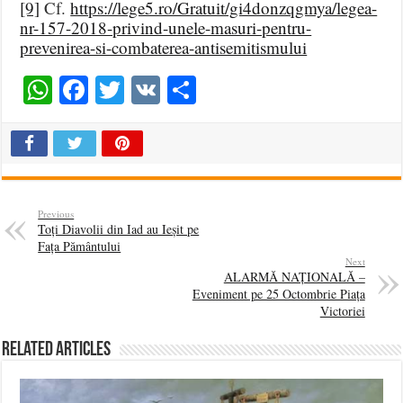
[9]
Cf.
https://lege5.ro/Gratuit/gi4donzqgmya/legea-
nr-157-2018-privind-unele-masuri-pentru-
prevenirea-si-combaterea-antisemitismului
WhatsApp
Facebook
Twitter
VK
Share
Previous
Toți Diavolii din Iad au Ieșit pe
Fața Pământului
Next
ALARMĂ NAȚIONALĂ –
Eveniment pe 25 Octombrie Piața
Victoriei
Related Articles