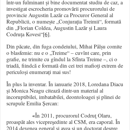
într-un fulminant și bine documentat studiu de caz, a
investigat escrocheria promovării procurorului de
provincie Augustin Lazăr ca Procuror General al
Republicii, o numește „Conjurația Treimii“, formată
din „Florian Coldea, Augustin Lazăr și Laura
Codruța Kovesi“
[6]
.
Din păcate, din fuga condeiului, Mihai Pâlșu comite
o blasfemie: nu e o „Treime“ – cuvînt care, prin
grafie, ne trimite cu gîndul la Sfînta Treime –, ci o
triadă, fiindcă e formată din cei trei mafioți extrem de
periculoși enumerați mai sus!
În plus la inventar. În ianuarie 2018, Loredana Diacu
și Monica Neagu citează dintr-un material al
incoruptibilei, imbatabilei, deontoloagei și plinei de
scrupule Emilia Șercan:
«
În 2011, procurorul Codruţ Olaru,
proaspăt ales vicepreşedinte al CSM, era caporal. În
2014 devenea general şi avea şi un doctorat despre