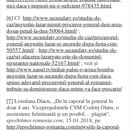
nici-daca-i-impusti-nu-e-suficient-978435.html
.
[6]
Cf.
http://www.secundatv.ro/studiu-de-
caz/augustin-lazar-numit-procuror-general-desi-avea-
dosar-penal-la-dna-50064.html/
;
http://www.secundatv.ro/studiu-de-caz/procurorul-
general-augustin-lazar-se-ascunde-dupa-fusta-csm-
50557.html/
;
http://www.secundatv.ro/studiu-de-
caz/sri-afacerea-lazargate-este-de-domeniul-
sigurantei-nationale-52167.html/
; vezi și
http://www.nasul.tv/mihai-palsu-o-noua-bomba-
augustin-lazar-se-ascunde-dupa-fusta-csm-daca-
spune-adevarul-procurorul-general-al-romaniei-
trebuie-sa-demisioneze-daca-minte-va-face-puscarie/
[7]
Loredana Diacu, „De la caporal la general în
doar 4 ani. Vicepreşedintele CSM Codruţ Olaru, o
ascensiune fulminantă şi un posibil… plagiat“,
epochtimes-romania.com
, 15.01.2018, pe
http://epochtimes-romania.com/news/de-la-caporal-