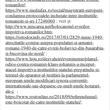
romanilor/
;
https://www.mediafax.ro/social/magistratii-europeni-
condamna-protocoalele-incheiate-intre-institutiile-
romanesti-si-sri-17246060
; vezi și:
http://www.miscarea.net/holocaustul-evreilor-
impotriva-romanilor.htm
;
https://ortodoxinfo.ro/2017/07/01/2829-iunie-1940-
atrocitatile-comise-asupra-populatiei-si-armatei-
romane-1940-de-catre-evreii-bolsevici-din-basarabia-
si-bucovina-de-nord/
;
https://www.luju.ro/dezvaluiri/evenimente/planul-
odios-contra-romaniei-klaus-iohannis-a-inceput-
atacul-impotriva-institutiilor-statului-pregatindu-si-
terenul-de-aparator-al-justitiei-la-parlamentul-
european-unele-modificari-ignora-conventii-
internationale-sau-depasesc-cu-mult-unele-hotarari-
ale-c
;
https://www.rostonline.ro/2018/09/referendumul-
este-boicotat-de-catre-institutiile-statului/
;