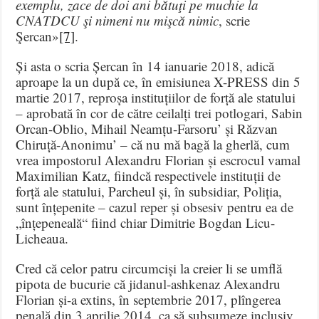
exemplu, zace de doi ani bătuţi pe muchie la
CNATDCU şi nimeni nu mişcă nimic
, scrie
Şercan»
[7]
.
Și asta o scria Șercan în 14 ianuarie 2018, adică
aproape la un după ce, în emisiunea X-PRESS din 5
martie 2017, reproșa instituțiilor de forță ale statului
– aprobată în cor de către ceilalți trei potlogari, Sabin
Orcan-Oblio, Mihail Neamțu-Farsoru’ și Răzvan
Chiruță-Anonimu’ – că nu mă bagă la gherlă, cum
vrea impostorul Alexandru Florian și escrocul vamal
Maximilian Katz, fiindcă respectivele instituții de
forță ale statului, Parcheul și, în subsidiar, Poliția,
sunt înțepenite – cazul reper și obsesiv pentru ea de
„înțepeneală“ fiind chiar Dimitrie Bogdan Licu-
Licheaua.
Cred că celor patru circumciși la creier li se umflă
pipota de bucurie că jidanul-ashkenaz Alexandru
Florian și-a extins, în septembrie 2017, plîngerea
penală din 3 aprilie 2014, ca să subsumeze inclusiv