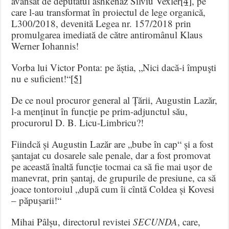
avansat de deputatul ashkenaz Silviu Vexler
[4]
, pe
care l-au transformat în proiectul de lege organică,
L300/2018, devenită Legea nr. 157/2018 prin
promulgarea imediată de către antiromânul Klaus
Werner Iohannis!
Vorba lui Victor Ponta: pe ăștia, „Nici dacă-i împuşti
nu e suficient!“
[5]
De ce noul procuror general al Țării, Augustin Lazăr,
l-a menținut în funcție pe prim-adjunctul său,
procurorul D. B. Licu-Limbricu?!
Fiindcă și Augustin Lazăr are „bube în cap“ și a fost
șantajat cu dosarele sale penale, dar a fost promovat
pe această înaltă funcție tocmai ca să fie mai ușor de
manevrat, prin șantaj, de grupurile de presiune, ca să
joace tontoroiul „după cum îi cîntă Coldea și Kovesi
– păpușarii!“
Mihai Pâlșu, directorul revistei
SECUNDA
, care,