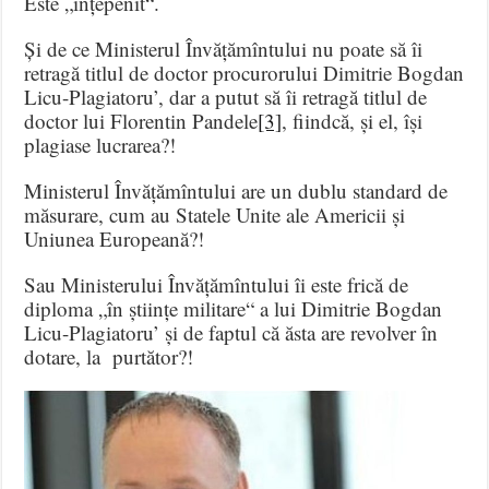
Este „înțepenit“.
Și de ce Ministerul Învățămîntului nu poate să îi
retragă titlul de doctor procurorului Dimitrie Bogdan
Licu-Plagiatoru’, dar a putut să îi retragă titlul de
doctor lui Florentin Pandele
[3]
, fiindcă, și el, își
plagiase lucrarea?!
Ministerul Învățămîntului are un dublu standard de
măsurare, cum au Statele Unite ale Americii și
Uniunea Europeană?!
Sau Ministerului Învățămîntului îi este frică de
diploma „în științe militare“ a lui Dimitrie Bogdan
Licu-Plagiatoru’ și de faptul că ăsta are revolver în
dotare, la purtător?!