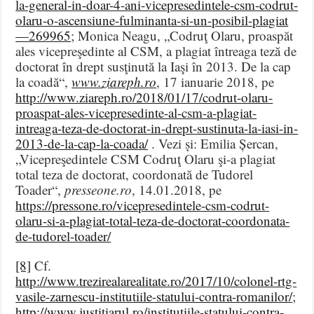
la-general-in-doar-4-ani-vicepresedintele-csm-codrut-
olaru-o-ascensiune-fulminanta-si-un-posibil-plagiat
—269965
; Monica Neagu, „Codruţ Olaru, proaspăt
ales vicepreşedinte al CSM, a plagiat întreaga teză de
doctorat în drept susţinută la Iaşi în 2013. De la cap
la coadă“,
www.ziareph.ro
, 17 ianuarie 2018, pe
http://www.ziareph.ro/2018/01/17/codrut-olaru-
proaspat-ales-vicepresedinte-al-csm-a-plagiat-
intreaga-teza-de-doctorat-in-drept-sustinuta-la-iasi-in-
2013-de-la-cap-la-coada/
. Vezi și: Emilia Șercan,
„Vicepreşedintele CSM Codruţ Olaru şi-a plagiat
total teza de doctorat, coordonată de Tudorel
Toader“,
presseone.ro
, 14.01.2018, pe
https://pressone.ro/vicepresedintele-csm-codrut-
olaru-si-a-plagiat-total-teza-de-doctorat-coordonata-
de-tudorel-toader/
[8]
Cf.
http://www.trezirealarealitate.ro/2017/10/colonel-rtg-
vasile-zarnescu-institutiile-statului-contra-romanilor/
;
http://www.justitiarul.ro/institutiile-statului-contra-