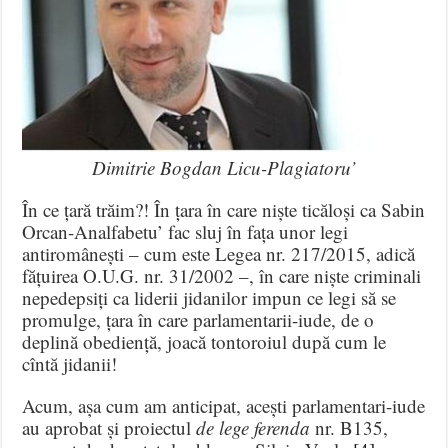
Dimitrie Bogdan Licu-Plagiatoru’
În ce țară trăim?! În țara în care niște ticăloși ca Sabin
Orcan-Analfabetu’ fac sluj în fața unor legi
antiromânești – cum este Legea nr. 217/2015, adică
fățuirea O.U.G. nr. 31/2002 –, în care niște criminali
nepedepsiți ca liderii jidanilor impun ce legi să se
promulge, țara în care parlamentarii-iude, de o
deplină obediență, joacă tontoroiul după cum le
cîntă jidanii!
Acum, așa cum am anticipat, acești parlamentari-iude
au aprobat și proiectul
de lege ferenda
nr. B135,