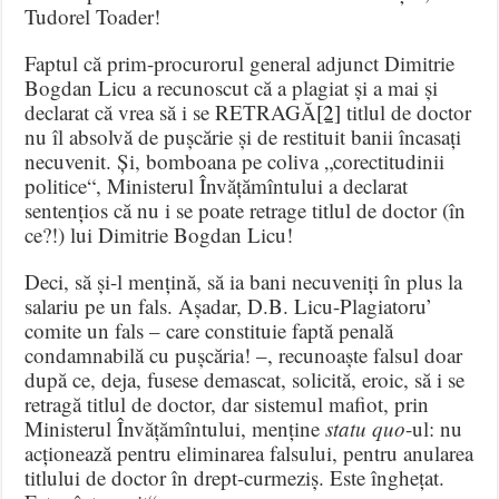
Tudorel Toader!
Faptul că prim-procurorul general adjunct Dimitrie
Bogdan Licu a recunoscut că a plagiat și a mai și
declarat că vrea să i se RETRAGĂ
[2]
titlul de doctor
nu îl absolvă de pușcărie și de restituit banii încasați
necuvenit. Și, bomboana pe coliva „corectitudinii
politice“, Ministerul Învățămîntului a declarat
sentențios că nu i se poate retrage titlul de doctor (în
ce?!) lui Dimitrie Bogdan Licu!
Deci, să și-l mențină, să ia bani necuveniți în plus la
salariu pe un fals. Așadar, D.B. Licu-Plagiatoru’
comite un fals – care constituie faptă penală
condamnabilă cu pușcăria! –, recunoaște falsul doar
după ce, deja, fusese demascat, solicită, eroic, să i se
retragă titlul de doctor, dar sistemul mafiot, prin
Ministerul Învățămîntului, menține
statu quo
-ul: nu
acționează pentru eliminarea falsului, pentru anularea
titlului de doctor în drept-curmeziș. Este înghețat.