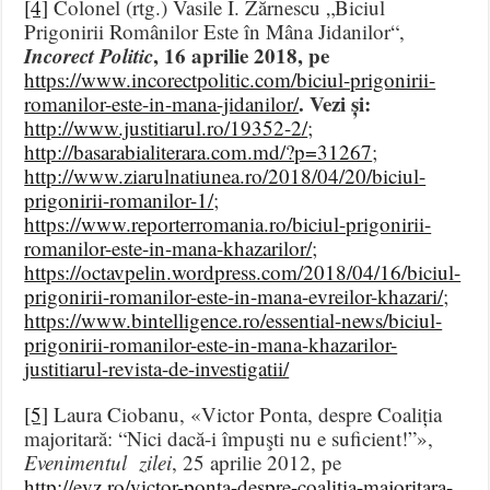
[4]
Colonel (rtg.) Vasile I. Zărnescu „Biciul
Prigonirii Românilor Este în Mâna Jidanilor“,
Incorect Politic
, 16 aprilie 2018, pe
https://www.incorectpolitic.com/biciul-prigonirii-
.
Vezi și:
romanilor-este-in-mana-jidanilor/
http://www.justitiarul.ro/19352-2/
;
http://basarabialiterara.com.md/?p=31267
;
http://www.ziarulnatiunea.ro/2018/04/20/biciul-
prigonirii-romanilor-1/
;
https://www.reporterromania.ro/biciul-prigonirii-
romanilor-este-in-mana-khazarilor/
;
https://octavpelin.wordpress.com/2018/04/16/biciul-
prigonirii-romanilor-este-in-mana-evreilor-khazari/
;
https://www.bintelligence.ro/essential-news/biciul-
prigonirii-romanilor-este-in-mana-khazarilor-
justitiarul-revista-de-investigatii/
[5]
Laura Ciobanu, «Victor Ponta, despre Coaliția
majoritară: “Nici dacă-i împuşti nu e suficient!”»,
Evenimentul zilei
, 25 aprilie 2012, pe
http://evz.ro/victor-ponta-despre-coalitia-majoritara-