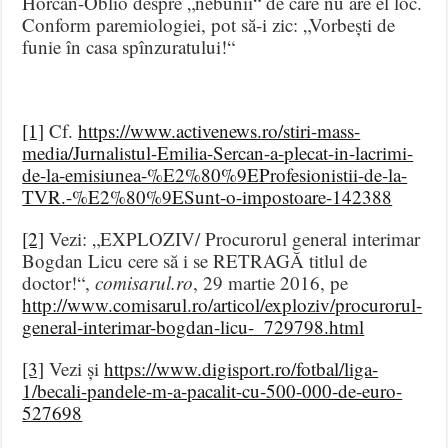
Horcan-Oblio despre „nebunii“ de care nu are el loc.
Conform paremiologiei, pot să-i zic: „Vorbești de
funie în casa spînzuratului!“
[1]
Cf.
https://www.activenews.ro/stiri-mass-
media/Jurnalistul-Emilia-Sercan-a-plecat-in-lacrimi-
de-la-emisiunea-%E2%80%9EProfesionistii-de-la-
TVR.-%E2%80%9ESunt-o-impostoare-142388
[2]
Vezi: „EXPLOZIV/ Procurorul general interimar
Bogdan Licu cere să i se RETRAGĂ titlul de
doctor!“,
comisarul.ro
, 29 martie 2016, pe
http://www.comisarul.ro/articol/exploziv/procurorul-
general-interimar-bogdan-licu-_729798.html
[3]
Vezi și
https://www.digisport.ro/fotbal/liga-
1/becali-pandele-m-a-pacalit-cu-500-000-de-euro-
527698