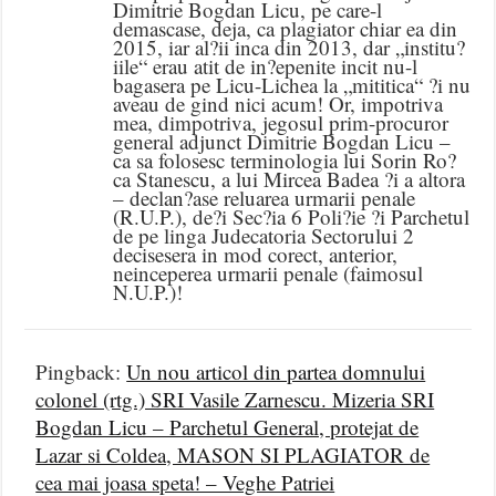
Dimitrie Bogdan Licu, pe care-l
demascase, deja, ca plagiator chiar ea din
2015, iar al?ii inca din 2013, dar „institu?
iile“ erau atit de in?epenite incit nu-l
bagasera pe Licu-Lichea la „mititica“ ?i nu
aveau de gind nici acum! Or, impotriva
mea, dimpotriva, jegosul prim-procuror
general adjunct Dimitrie Bogdan Licu –
ca sa folosesc terminologia lui Sorin Ro?
ca Stanescu, a lui Mircea Badea ?i a altora
– declan?ase reluarea urmarii penale
(R.U.P.), de?i Sec?ia 6 Poli?ie ?i Parchetul
de pe linga Judecatoria Sectorului 2
decisesera in mod corect, anterior,
neinceperea urmarii penale (faimosul
N.U.P.)!
Pingback:
Un nou articol din partea domnului
colonel (rtg.) SRI Vasile Zarnescu. Mizeria SRI
Bogdan Licu – Parchetul General, protejat de
Lazar si Coldea, MASON SI PLAGIATOR de
cea mai joasa speta! – Veghe Patriei