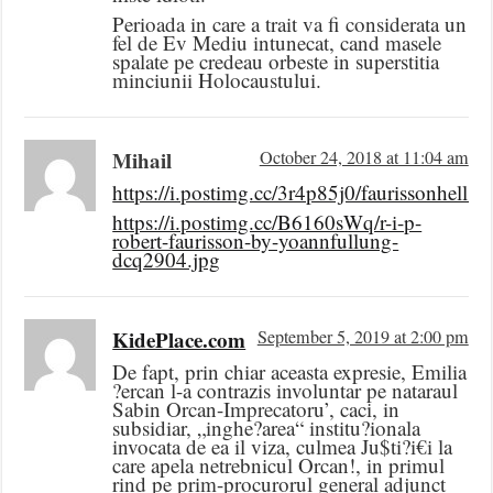
Perioada in care a trait va fi considerata un
fel de Ev Mediu intunecat, cand masele
spalate pe credeau orbeste in superstitia
minciunii Holocaustului.
Mihail
October 24, 2018 at 11:04 am
https://i.postimg.cc/3r4p85j0/faurissonhell.jp
https://i.postimg.cc/B6160sWq/r-i-p-
robert-faurisson-by-yoannfullung-
dcq2904.jpg
KidePlace.com
September 5, 2019 at 2:00 pm
De fapt, prin chiar aceasta expresie, Emilia
?ercan l-a contrazis involuntar pe nataraul
Sabin Orcan-Imprecatoru’, caci, in
subsidiar, „inghe?area“ institu?ionala
invocata de ea il viza, culmea Ju$ti?i€i la
care apela netrebnicul Orcan!, in primul
rind pe prim-procurorul general adjunct