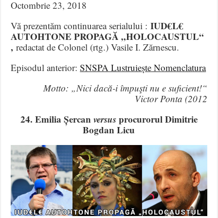
Octombrie 23, 2018
IUD€L€
Vă prezentăm continuarea serialului :
AUTOHTONE PROPAGĂ „HOLOCAUSTUL“
,
redactat de Colonel (rtg.) Vasile I. Zărnescu.
Episodul anterior:
SNSPA Lustruiește Nomenclatura
Motto: „Nici dacă-i împuşti nu e suficient!“
Victor Ponta (2012
24. Emilia Șercan
versus
procurorul Dimitrie
Bogdan Licu