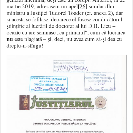
martie 2019, adresasem un apel
[26]
similar dlui
ministru a Justiției Tudorel Toader (cf. anexa 2), dar
și acesta se fofilase, deoarece el fusese conducătorul
științific al lucrării de doctorat al lui D.B. Licu –
ocazie cu are semnase „ca primarul“, cum că lucrarea
nu
este plagiată – și, deci, nu avea cum să-și dea cu
dreptu-n-stîngu!