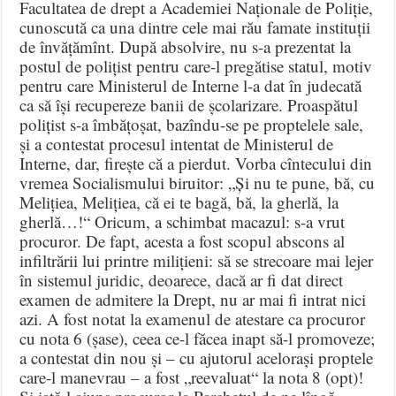
Facultatea de drept a Academiei Naționale de Poliție,
cunoscută ca una dintre cele mai rău famate instituții
de învățămînt. După absolvire, nu s-a prezentat la
postul de polițist pentru care-l pregătise statul, motiv
pentru care Ministerul de Interne l-a dat în judecată
ca să își recupereze banii de școlarizare. Proaspătul
polițist s-a îmbățoșat, bazîndu-se pe proptelele sale,
și a contestat procesul intentat de Ministerul de
Interne, dar, firește că a pierdut. Vorba cîntecului din
vremea Socialismului biruitor: „Și nu te pune, bă, cu
Melițiea, Melițiea, că ei te bagă, bă, la gherlă, la
gherlă…!“ Oricum, a schimbat macazul: s-a vrut
procuror. De fapt, acesta a fost scopul abscons al
infiltrării lui printre milițieni: să se strecoare mai lejer
în sistemul juridic, deoarece, dacă ar fi dat direct
examen de admitere la Drept, nu ar mai fi intrat nici
azi. A fost notat la examenul de atestare ca procuror
cu nota 6 (șase), ceea ce-l făcea inapt să-l promoveze;
a contestat din nou și – cu ajutorul acelorași proptele
care-l manevrau – a fost „reevaluat“ la nota 8 (opt)!