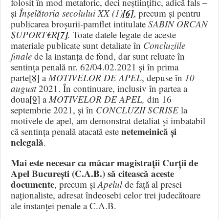
folosit în mod metaforic, deci neștiințific, adică fals –
[6]
și
Înșelătoria secolului XX (1)
, precum și pentru
publicarea broșurii-pamflet intitulate
SABIN ORCAN
[7]
$UPORT€R
.
Toate datele legate de aceste
materiale publicate sunt detaliate în
Concluziile
finale
de la instanța de fond, dar sunt reluate în
sentința penală nr. 62/04.02.2021 și în prima
parte
[8]
a
MOTIVELOR DE APEL
, depuse în
10
august
2021. În continuare, inclusiv în partea a
doua
[9]
a
MOTIVELOR DE APEL,
din 16
septembrie 2021, și în
CONCLUZII SCRISE
la
motivele de apel, am demonstrat detaliat și imbatabil
netemeinică și
că sentința penală atacată este
nelegală
.
Mai este necesar ca măcar magistrații Curții de
Apel București (C.A.B.) să citească aceste
documente
, precum și
Apelul
de față al presei
naționaliste, adresat îndeosebi celor trei judecătoare
ale instanței penale a C.A.B.