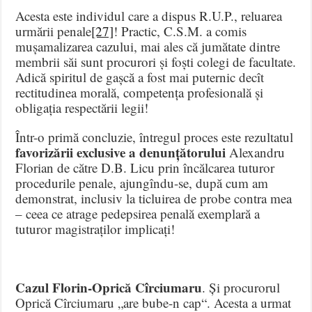
Acesta este individul care a dispus R.U.P., reluarea
urmării penale
[27]
! Practic, C.S.M. a comis
mușamalizarea cazului, mai ales că jumătate dintre
membrii săi sunt procurori și foști colegi de facultate.
Adică spiritul de gașcă a fost mai puternic decît
rectitudinea morală, competența profesională și
obligația respectării legii!
Într-o primă concluzie, întregul proces este rezultatul
favorizării exclusive a denunțătorului
Alexandru
Florian de către D.B. Licu prin încălcarea tuturor
procedurile penale, ajungîndu-se, după cum am
demonstrat, inclusiv la ticluirea de probe contra mea
– ceea ce atrage pedepsirea penală exemplară a
tuturor magistraților implicați!
Cazul Florin-Oprică Cîrciumaru
. Și procurorul
Oprică Cîrciumaru „are bube-n cap“. Acesta a urmat