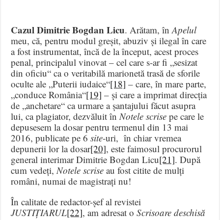
Cazul Dimitrie Bogdan Licu
. Arătam, în
Apelul
meu, că, pentru modul greșit, abuziv și ilegal în care
a fost instrumentat, încă de la început, acest proces
penal, principalul vinovat – cel care s-ar fi „sesizat
din oficiu“ ca o veritabilă marionetă trasă de sforile
oculte ale „Puterii iudaice“
[18]
– care, în mare parte,
„conduce România“
[19]
– și care a imprimat direcția
de „anchetare“ ca urmare a șantajului făcut asupra
lui, ca plagiator, dezvăluit în
Notele scrise
pe care le
depusesem la dosar pentru termenul din 13 mai
2016, publicate pe 6
site
-uri, în chiar vremea
depunerii lor la dosar
[20]
, este faimosul procurorul
general interimar Dimitrie Bogdan Licu
[21]
. După
cum vedeți,
Notele scrise
au fost citite de mulți
români, numai de magistrați nu!
În calitate de redactor-șef al revistei
JUSTIȚIARUL
[22]
, am adresat o
Scrisoare deschisă