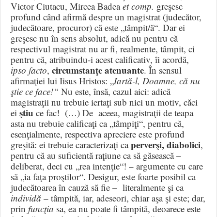
Victor Ciutacu, Mircea Badea
et comp.
greşesc
profund când afirmă despre un magistrat (judecător,
judecătoare, procuror) că este „tâmpit/ă“. Dar ei
greşesc nu în sens absolut, adică nu pentru că
respectivul magistrat nu ar fi, realmente, tâmpit, ci
pentru că, atribuindu-i acest calificativ, îi acordă,
circumstanţe atenuante
ipso facto
,
. În sensul
afirmaţiei lui Iisus Hristos: „
Iartă-l, Doamne, că nu
ştie ce face!“
Nu este, însă, cazul aici: adică
magistraţii nu trebuie iertaţi sub nici un motiv, căci
ştiu
ei
ce fac! (…) De aceea, magistraţii de teapa
asta nu trebuie calificaţi ca „tâmpiţi“, pentru că,
esenţialmente, respectiva apreciere este profund
perverşi, diabolici
greşită: ei trebuie caracterizaţi ca
,
pentru că au suficientă raţiune ca să găsească –
deliberat, deci cu „rea intenţie“! – argumente cu care
să „ia faţa proştilor“. Desigur, este foarte posibil ca
judecătoarea în cauză să fie – literalmente şi ca
individă
– tâmpită, iar, adeseori, chiar aşa şi este; dar,
prin
funcţia
sa, ea nu poate fi tâmpită, deoarece este