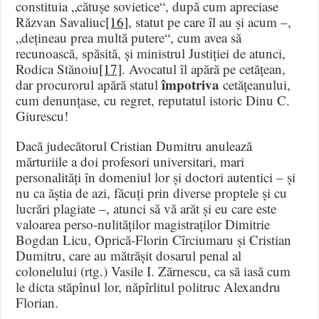
constituia „cătușe sovietice“, după cum apreciase
Răzvan Savaliuc
[16]
, statut pe care îl au și acum –,
„dețineau prea multă putere“, cum avea să
recunoască, spăsită, și ministrul Justiției de atunci,
Rodica Stănoiu
[17]
. Avocatul îl apără pe cetățean,
împotriva
dar procurorul apără statul
cetățeanului,
cum denunțase, cu regret, reputatul istoric Dinu C.
Giurescu!
Dacă judecătorul Cristian Dumitru anulează
mărturiile a doi profesori universitari, mari
personalități în domeniul lor și doctori autentici – și
nu ca ăștia de azi, făcuți prin diverse proptele și cu
lucrări plagiate –, atunci să vă arăt și eu care este
valoarea perso-nulităților magistraților Dimitrie
Bogdan Licu, Oprică-Florin Cîrciumaru și Cristian
Dumitru, care au mătrășit dosarul penal al
colonelului (rtg.) Vasile I. Zărnescu, ca să iasă cum
le dicta stăpînul lor, năpîrlitul politruc Alexandru
Florian.