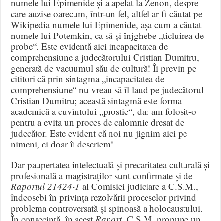
numele lui Epimenide și a apelat la Zenon, despre
care auzise oarecum, într-un fel, altfel ar fi căutat pe
Wikipedia numele lui Epimenide, așa cum a căutat
numele lui Potemkin, ca să-și înjghebe „ticluirea de
probe“. Este evidentă aici incapacitatea de
comprehensiune a judecătorului Cristian Dumitru,
generată de vacuumul său de cultură! Îi previn pe
cititori că prin sintagma „incapacitatea de
comprehensiune“ nu vreau să îl laud pe judecătorul
Cristian Dumitru; această sintagmă este forma
academică a cuvîntului „prostie“, dar am folosit-o
pentru a evita un proces de calomnie dresat de
judecător. Este evident că noi nu jignim aici pe
nimeni, ci doar îi descriem!
Dar paupertatea intelectuală și precaritatea culturală și
profesională a magistraților sunt confirmate și de
Raportul 21424-1
al Comisiei judiciare a C.S.M.,
îndeosebi în privința rezolvării proceselor privind
problema controversată și spinoasă a holocaustului.
În consecință, în acest
Raport
, C.S.M. propune un