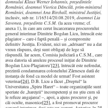
domnului Klaus Werner Iohannis, președintele
României, doamnei Viorica Dăncilă, prim-ministrul
României, doamnei Ana Birchall, ministrul Justiției,
inclusiv, sub nr. 1/16514/20.08.2019,
doamnei Lia
Savonea, președinta C.S.M.
(la acea vreme; cf.
anexa 1), în care am cerut încarcerarea procurorului
general interimar Dimitrie Bogdan Licu, întrucât este
plagiator – care-i faptă penală – și compromite
definitiv Justiția. Evident, nici un „adrisant“ nu a dat
vreun răspuns, deși sunt obligați de lege să
răspundă. Iar acum, Comisia judiciară a C.S.M., care
avea datoria să anuleze procesul inițiat de Dimitrie
Bogdan Licu-Plagiatoru’
[23]
, întrucât este nefondat,
prezintă condamnarea colonelului Zărnescu dată de
instanța de fond ca model de urmat! Fost asistent
veterinar
[24]
, D.B. Licu a făcut „Dreptul“ la
Universitatea „Spiru Haret“ – toate organizațiile sunt
speriate de „harețeii“ incompetenți și nu știu cum să
le refuze angajarea! –, apoi, a ajuns procuror și, pe
căi oculte, masonice
[25]
, a fost promovat procuror
general interimar, deși este un corupt. Anterior, în 25