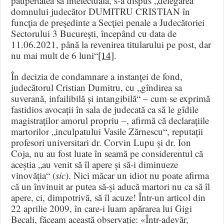
paupertatea sa intelectuală, s-a dispus „delegarea
domnului judecător DUMITRU CRISTIAN în
funcţia de preşedinte a Secţiei penale a Judecătoriei
Sectorului 3 Bucureşti, începând cu data de
11.06.2021, până la revenirea titularului pe post, dar
nu mai mult de 6 luni“
[14]
.
În decizia de condamnare a instanței de fond,
judecătorul Cristian Dumitru, cu „gîndirea sa
suverană, infailibilă și intangibilă“ – cum se exprimă
fastidios avocații în sala de judecată ca să le gîdile
magistraților amorul propriu –, afirmă că declarațiile
martorilor „inculpatului Vasile Zărnescu“, reputații
profesori universitari dr. Corvin Lupu și dr. Ion
Coja, nu au fost luate în seamă pe considerentul că
aceștia „au venit să îl apere și să-i diminueze
vinovăția“ (
sic
). Nici măcar un idiot nu poate afirma
că un învinuit ar putea să-și aducă martori nu ca să îl
apere, ci, dimpotrivă, să îl acuze! Într-un articol din
22 aprilie 2009, în care-i luam apărarea lui Gigi
Becali, făceam această observație: «Într-adevăr,