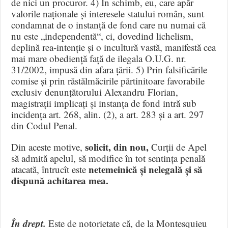
de nici un procuror. 4) În schimb, eu, care apăr
valorile naționale și interesele statului român, sunt
condamnat de o instanță de fond care nu numai că
nu este „independentă“, ci, dovedind lichelism,
deplină rea-intenție și o incultură vastă, manifestă cea
mai mare obediență față de ilegala O.U.G. nr.
31/2002, impusă din afara țării. 5) Prin falsificările
comise și prin răstălmăcirile părtinitoare favorabile
exclusiv denunțătorului Alexandru Florian,
magistrații implicați și instanța de fond intră sub
incidența art. 268, alin. (2), a art. 283 și a art. 297
din Codul Penal.
solicit, din nou,
Din aceste motive,
Curții de Apel
să admită apelul, să modifice în tot sentința penală
netemeinică și nelegală
și
să
atacată, întrucît este
dispună
achitarea mea.
În drept.
Este de notorietate că, de la Montesquieu