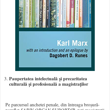
Paupertatea intelectuală și precaritatea
culturală și profesională a magistraților
Pe parcursul anchetei penale, din întreaga broșură-
pamflet
SABIN ORCAN $UPORT€R
, toți magistrații