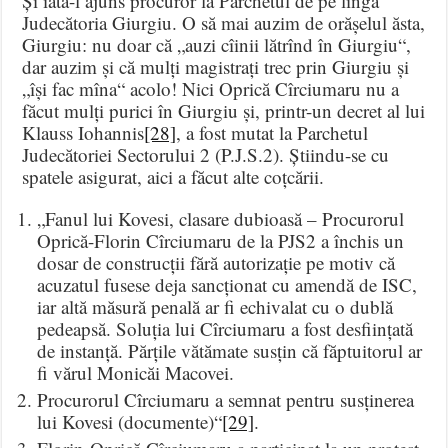
Și iată-l ajuns procuror la Parchetul de pe lîngă
Judecătoria Giurgiu. O să mai auzim de orășelul ăsta,
Giurgiu: nu doar că „auzi cîinii lătrînd în Giurgiu“,
dar auzim și că mulți magistrați trec prin Giurgiu și
„își fac mîna“ acolo! Nici Oprică Cîrciumaru nu a
făcut mulți purici în Giurgiu și, printr-un decret al lui
Klauss Iohannis
[28]
, a fost mutat la Parchetul
Judecătoriei Sectorului 2 (P.J.S.2). Știindu-se cu
spatele asigurat, aici a făcut alte coțcării.
„Fanul lui Kovesi, clasare dubioasă – Procurorul
Oprică-Florin Cîrciumaru de la PJS2 a închis un
dosar de construcții fără autorizație pe motiv că
acuzatul fusese deja sancționat cu amendă de ISC,
iar altă măsură penală ar fi echivalat cu o dublă
pedeapsă. Soluția lui Cîrciumaru a fost desființată
de instanță. Părțile vătămate susțin că făptuitorul ar
fi vărul Monicăi Macovei.
Procurorul Cîrciumaru a semnat pentru susținerea
lui Kovesi (documente)“
[29]
.