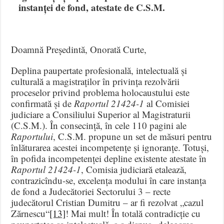
instanței de fond, atestate de C.S.M.
Doamnă Președintă, Onorată Curte,
Deplina paupertate profesională, intelectuală și
culturală a magistraților în privința rezolvării
proceselor privind problema holocaustului este
confirmată și de
Raportul 21424-1
al Comisiei
judiciare a Consiliului Superior al Magistraturii
(C.S.M.). În consecință, în cele 110 pagini ale
Raportului
, C.S.M. propune un set de măsuri pentru
înlăturarea acestei incompetențe și ignoranțe. Totuși,
în pofida incompetenței depline existente atestate în
Raportul 21424-1
, Comisia judiciară etalează,
contrazicîndu-se, excelența modului în care instanța
de fond a Judecătoriei Sectorului 3 – recte
judecătorul Cristian Dumitru – ar fi rezolvat „cazul
Zărnescu“
[13]
! Mai mult! În totală contradicție cu