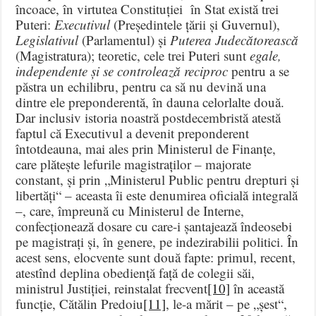
încoace, în virtutea Constituției în Stat există trei
Puteri:
Executivul
(Președintele țării și Guvernul),
Legislativul
(Parlamentul) și
Puterea Judecătorească
(Magistratura); teoretic, cele trei Puteri sunt
egale,
independente și se controlează reciproc
pentru a se
păstra un echilibru, pentru ca să nu devină una
dintre ele preponderentă, în dauna celorlalte două.
Dar inclusiv istoria noastră postdecembristă atestă
faptul că Executivul a devenit preponderent
întotdeauna, mai ales prin Ministerul de Finanțe,
care plătește lefurile magistraților – majorate
constant, și prin „Ministerul Public pentru drepturi și
libertăți“ – aceasta îi este denumirea oficială integrală
–, care, împreună cu Ministerul de Interne,
confecționează dosare cu care-i șantajează îndeosebi
pe magistrați și, în genere, pe indezirabilii politici. În
acest sens, elocvente sunt două fapte: primul, recent,
atestînd deplina obediență față de colegii săi,
ministrul Justiției, reinstalat frecvent
[10]
în această
funcție, Cătălin Predoiu
[11]
, le-a mărit – pe „șest“,