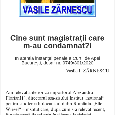
Cine sunt magistrații care
m-au condamnat?!
În atenția instanței penale a Curții de Apel
București, dosar nr. 9749/301/2020
Vasile I. ZĂRNESCU
Am relevat anterior că impostorul Alexandru
Florian
[1]
, directorul așa-zisului Institut „național“
pentru studierea holocaustului din România-„Elie
Wiesel“ – institut care, după cum s-a relevat recent,
funcționează ilegal prin încălcarea legislației