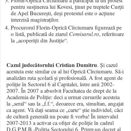
Florin-Oprică Cîrciumaru a participat la un protest
pentru susținerea lui Kovesi, ținut pe treptele Curții
de Apel București, deși protestul este o acțiune
interzisă magistraților.
Procurorul Florin-Oprică Cîrciumaru figurează pe
o listă, publicată de ziarul
Comisarul.ro
, referitoare
la „acoperiții din Justiție“.
Cazul judecătorului Cristian Dumitru
. Și cazul
acestuia este similar cu al lui Oprică Cîrciumaru. Să-i
analizăm ruta școlară și profesională. A fost agent de
poliție în Sectorul 6 al Capitalei, între anii 2002-
2007. În 2007 a absolvit Facultatea de drept de la
Academia de Poliție: deci a urmat cursurile acesteia
la „seral“ sau la „f.f.“, deoarece era, simultan, angajat
ca agent. Vă dați seama ce „carte“ știe individul, căci
de cultură generală nu poate fi vorba! În intervalul
2007-2013 a activat ca ofițer de poliție în cadrul
D.G.P.M.B.-Poliţia Sectorului 6. Printr-un decret al