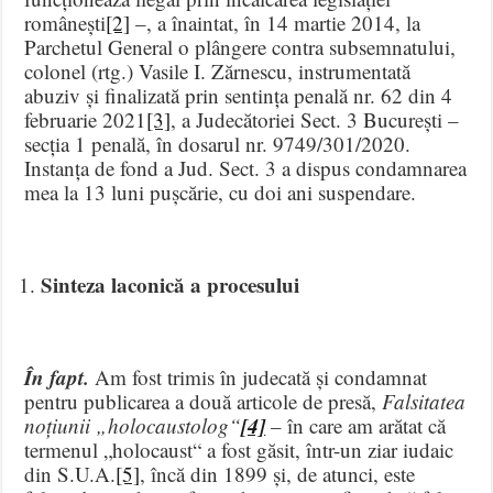
românești
[2]
–, a înaintat, în 14 martie 2014, la
Parchetul General o plângere contra subsemnatului,
colonel (rtg.) Vasile I. Zărnescu, instrumentată
abuziv și finalizată prin sentința penală nr. 62 din 4
februarie 2021
[3]
, a Judecătoriei Sect. 3 București –
secția 1 penală, în dosarul nr. 9749/301/2020.
Instanța de fond a Jud. Sect. 3 a dispus condamnarea
mea la 13 luni pușcărie, cu doi ani suspendare.
Sinteza laconică a procesului
În fapt.
Am fost trimis în judecată și condamnat
pentru publicarea a două articole de presă,
Falsitatea
[4]
noțiunii „holocaustolog“
– în care am arătat că
termenul „holocaust“ a fost găsit, într-un ziar iudaic
din S.U.A.
[5]
, încă din 1899 și, de atunci, este