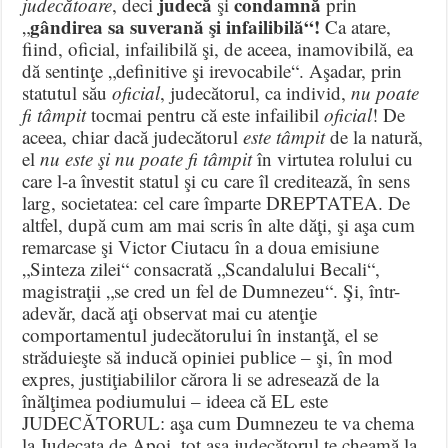
judecă
condamnă
judecătoare
, deci
şi
prin
gândirea sa suverană şi infailibilă“!
„
Ca atare,
fiind, oficial, infailibilă şi, de aceea, inamovibilă, ea
dă sentinţe „definitive şi irevocabile“. Aşadar, prin
statutul său
oficial
, judecătorul, ca individ,
nu poate
fi tâmpit
tocmai pentru că este infailibil
oficial
! De
aceea, chiar dacă judecătorul
este tâmpit
de la natură,
el
nu este şi nu poate fi tâmpit
în virtutea rolului cu
care l-a învestit statul şi cu care îl creditează, în sens
larg, societatea: cel care împarte DREPTATEA. De
altfel, după cum am mai scris în alte dăţi, şi aşa cum
remarcase şi Victor Ciutacu în a doua emisiune
„Sinteza zilei“ consacrată „Scandalului Becali“,
magistraţii „se cred un fel de Dumnezeu“. Şi, într-
adevăr, dacă aţi observat mai cu atenţie
comportamentul judecătorului în instanţă, el se
străduieşte să inducă opiniei publice – şi, în mod
expres, justiţiabililor cărora li se adresează de la
înălţimea podiumului – ideea că EL este
JUDECĂTORUL: aşa cum Dumnezeu te va chema
la Judecata de Apoi, tot aşa judecătorul te cheamă la