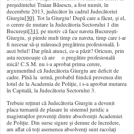
președintelui Traian Băsescu, a fost numit, în
decembrie 2013, judecător în cadrul Judecătoriei
Giurgiu
[30]
. Tot la Giurgiu! După care a făcut, și el,
o cerere de mutare la Judecătoria Sectorului 1 din
București
[31]
, pe motiv că face naveta București-
Giurgiu, și pierde mult timp cu naveta, timp care i-ar
fi necesar să-și mărească pregătirea profesională. I-
auzi brîul! Dar pînă atunci, ce-a păzit? Oricum, prin
asta recunoaște că are o pregătire profesională
mică! C.S.M. nu i-a aprobat prima cerere,
argumentînd că Judecătoria Giurgiu are deficit de
cadre. Pînă la urmă, probabil fiindcă provenea din
lotul de la Academia de Poliție, i s-a aprobat mutarea
în Capitală, la Judecătoria Sectorului 3.
Trebuie reținut că Judecătoria Giurgiu a devenit
placa turnantă de plasare în sistemul juridic a
magistraților proveniți dintre absolvenții Academiei
de Poliție. Din surse sigure și demne de încredere,
am aflat că toți asemenea absolvenți sunt racolați