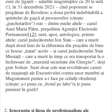
cum zic țiganii – salariile magistraților cu 20 la sută
(!), în 31 decembrie 2021 – cînd poporenii se
pregăteau de Revelion; a doua probă indubitabilă a
spiritului de gașcă al procurorilor (citește:
„parchetarilor“) este – dintre multe altele – cazul
Anei Maria Pătru, președinta Agenției Electorale
Permanente
[12]
; sunt, apoi, antologice, printre
altele: cazul judecătorului Ion Stan – care a murit
după două luni de la eliberarea din pușcărie de bine
ce fusese „tratat“ acolo – și cazul judecătorului Stan
Mustață – care a murit în timp ce era transportat la o
închisoare de „maximă securitate din Giurgiu!“, deși
grav bolnav. Sunt doar cele mai revoltătoare cazuri
de mașinații ale Executivului contra unor membri ai
Magistraturii pentru a-i face pe ceilalți obedienți
(citește: a-i pune cu „botul pe labe“/a le pune
pumnul în gură)!
Ignoranța și lipsa de profesionalism ale