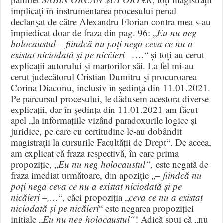
implicați în instrumentarea procesului penal
declanșat de către Alexandru Florian contra mea s-au
împiedicat doar de fraza din pag. 96: „
Eu nu neg
holocaustul – fiindcă nu poți nega ceva ce nu a
existat niciodată și pe nicăieri –,
…“ și toți au cerut
explicații autorului și martorilor săi. La fel mi-au
cerut judecătorul Cristian Dumitru și procuroarea
Corina Diaconu, inclusiv în ședința din 11.01.2021.
Pe parcursul procesului, le dădusem acestora diverse
explicații, dar în ședința din 11.01.2021 am făcut
apel „la informațiile vizând paradoxurile logice și
juridice, pe care cu certitudine le-au dobândit
magistrații la cursurile Facultății de Drept“. De aceea,
am explicat că fraza respectivă, în care prima
propoziție, „
Eu nu neg holocaustul“,
este negată de
fraza imediat următoare, din apoziție „
– fiindcă nu
poți nega ceva ce nu a existat niciodată și pe
nicăieri –,…
“, căci propoziția „
ceva ce nu a existat
niciodată și pe nicăieri
“ este negarea propoziției
inițiale „
Eu nu neg holocaustul“
! Adică spui că „nu