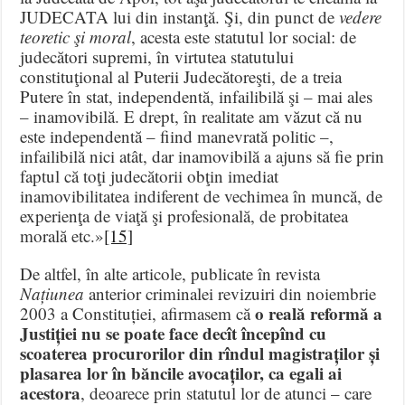
JUDECATA lui din instanţă. Şi, din punct de
vedere
teoretic şi moral
, acesta este statutul lor social: de
judecători supremi, în virtutea statutului
constituţional al Puterii Judecătoreşti, de a treia
Putere în stat, independentă, infailibilă şi – mai ales
– inamovibilă. E drept, în realitate am văzut că nu
este independentă – fiind manevrată politic –,
infailibilă nici atât, dar inamovibilă a ajuns să fie prin
faptul că toţi judecătorii obţin imediat
inamovibilitatea indiferent de vechimea în muncă, de
experienţa de viaţă şi profesională, de probitatea
morală etc.»
[15]
De altfel, în alte articole, publicate în revista
Națiunea
anterior criminalei revizuiri din noiembrie
o reală reformă a
2003 a Constituției, afirmasem că
Justiției nu se poate face decît începînd cu
scoaterea procurorilor din rîndul magistraților și
plasarea lor în băncile avocaților, ca egali ai
acestora
, deoarece prin statutul lor de atunci – care