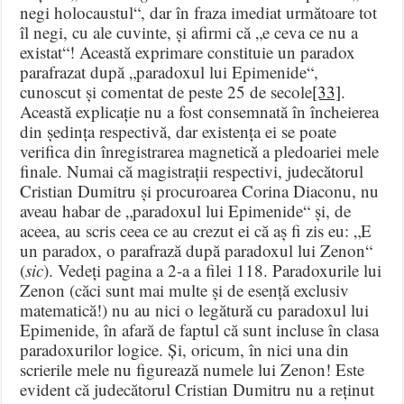
negi holocaustul“, dar în fraza imediat următoare tot
îl negi, cu ale cuvinte, și afirmi că „e ceva ce nu a
existat“! Această exprimare constituie un paradox
parafrazat după „paradoxul lui Epimenide“,
cunoscut și comentat de peste 25 de secole
[33]
.
Această explicație nu a fost consemnată în încheierea
din ședința respectivă, dar existența ei se poate
verifica din înregistrarea magnetică a pledoariei mele
finale. Numai că magistrații respectivi, judecătorul
Cristian Dumitru și procuroarea Corina Diaconu, nu
aveau habar de „paradoxul lui Epimenide“ și, de
aceea, au scris ceea ce au crezut ei că aș fi zis eu: „E
un paradox, o parafrază după paradoxul lui Zenon“
(
sic
). Vedeți pagina a 2-a a filei 118. Paradoxurile lui
Zenon (căci sunt mai multe și de esență exclusiv
matematică!) nu au nici o legătură cu paradoxul lui
Epimenide, în afară de faptul că sunt incluse în clasa
paradoxurilor logice. Și, oricum, în nici una din
scrierile mele nu figurează numele lui Zenon! Este
evident că judecătorul Cristian Dumitru nu a reținut