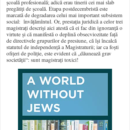
școală profesională; adică erau tinerii cei mai slab
pregătiți de școală. Etapa postdecembristă este
marcată de degradarea celui mai important subsistem
social: învățămîntul. Or, prestația juridică a celor trei
magistrați descriși aici atestă că ei fac din ignoranță o
virtute și că manifestă o deplină obsecviozitate față
de directivele grupurilor de presiune, că își încalcă
statutul de independență a Magistraturii; iar ca foști
ofițeri de poliție, este evident că „dăunează grav
societății“: sunt magistrați toxici!