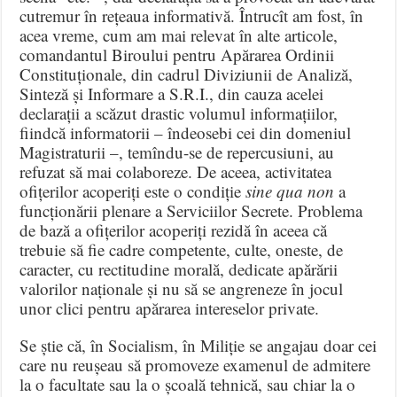
cutremur în rețeaua informativă. Întrucît am fost, în
acea vreme, cum am mai relevat în alte articole,
comandantul Biroului pentru Apărarea Ordinii
Constituționale, din cadrul Diviziunii de Analiză,
Sinteză și Informare a S.R.I., din cauza acelei
declarații a scăzut drastic volumul informațiilor,
fiindcă informatorii – îndeosebi cei din domeniul
Magistraturii –, temîndu-se de repercusiuni, au
refuzat să mai colaboreze. De aceea, activitatea
ofițerilor acoperiți este o condiție
sine qua non
a
funcționării plenare a Serviciilor Secrete. Problema
de bază a ofițerilor acoperiți rezidă în aceea că
trebuie să fie cadre competente, culte, oneste, de
caracter, cu rectitudine morală, dedicate apărării
valorilor naționale și nu să se angreneze în jocul
unor clici pentru apărarea intereselor private.
Se știe că, în Socialism, în Miliție se angajau doar cei
care nu reușeau să promoveze examenul de admitere
la o facultate sau la o școală tehnică, sau chiar la o