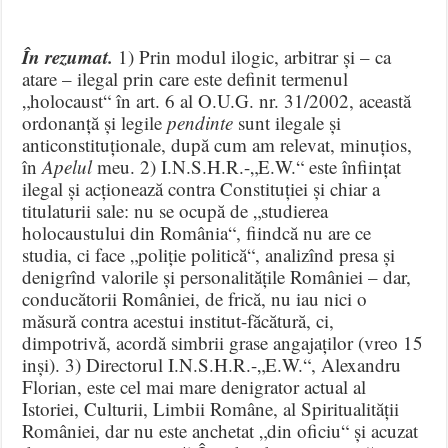
În rezumat.
1) Prin modul ilogic, arbitrar și – ca
atare – ilegal prin care este definit termenul
„holocaust“ în art. 6 al O.U.G. nr. 31/2002, această
ordonanță și legile
pendinte
sunt ilegale și
anticonstituționale, după cum am relevat, minuțios,
în
Apelul
meu. 2) I.N.S.H.R.-„E.W.“ este înființat
ilegal și acționează contra Constituției și chiar a
titulaturii sale: nu se ocupă de „studierea
holocaustului din România“, fiindcă nu are ce
studia, ci face „poliție politică“, analizînd presa și
denigrînd valorile și personalitățile României – dar,
conducătorii României, de frică, nu iau nici o
măsură contra acestui institut-făcătură, ci,
dimpotrivă, acordă simbrii grase angajaților (vreo 15
inși). 3) Directorul I.N.S.H.R.-„E.W.“, Alexandru
Florian, este cel mai mare denigrator actual al
Istoriei, Culturii, Limbii Române, al Spiritualității
României, dar nu este anchetat „din oficiu“ și acuzat