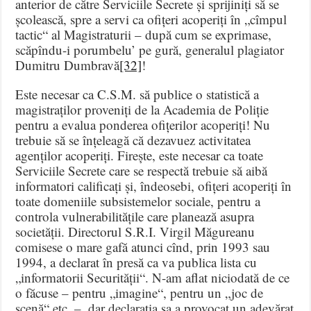
anterior de către Serviciile Secrete și sprijiniți să se
școlească, spre a servi ca ofițeri acoperiți în „cîmpul
tactic“ al Magistraturii – după cum se exprimase,
scăpîndu-i porumbelu’ pe gură, generalul plagiator
Dumitru Dumbravă
[32]
!
Este necesar ca C.S.M. să publice o statistică a
magistraților proveniți de la Academia de Poliție
pentru a evalua ponderea ofițerilor acoperiți! Nu
trebuie să se înțeleagă că dezavuez activitatea
agenților acoperiți. Firește, este necesar ca toate
Serviciile Secrete care se respectă trebuie să aibă
informatori calificați și, îndeosebi, ofițeri acoperiți în
toate domeniile subsistemelor sociale, pentru a
controla vulnerabilitățile care planează asupra
societății. Directorul S.R.I. Virgil Măgureanu
comisese o mare gafă atunci cînd, prin 1993 sau
1994, a declarat în presă ca va publica lista cu
„informatorii Securității“. N-am aflat niciodată de ce
o făcuse – pentru „imagine“, pentru un „joc de
scenă“ etc. –, dar declarația sa a provocat un adevărat