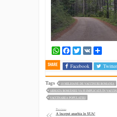
WhatsApp
Facebook
Twitter
VK
Shar
Share
Facebook
Twitter
Tags
10 MILIOANE DE VACCINURI ROMANIA
ARMATA ROMÂNIEI VA FI IMPLICATĂ ÎN VACCI
VACCINAREA POPULATIEI
Previous
A început anarhia în SUA!