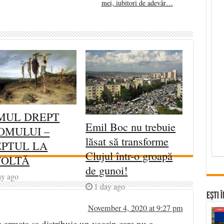
mei, iubitori de adevăr…
MUL DREPT
Emil Boc nu trebuie
OMULUI –
lăsat să transforme
PTUL LA
Clujul într-o groapă
VOLTĂ
de gunoi!
ay ago
1 day ago
Ești 
November 4, 2020 at 9:27 pm
 armata sa distribuie un vaccin care nu a