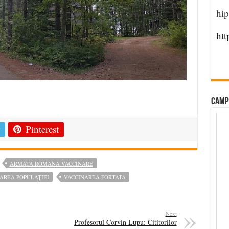
hip
htt
e
CAMP
Pinterest
ARMATA ROMANA VACCINARE
NAREA POPULAȚIEI
VACCINAREA FORTATA
Next
Profesorul Corvin Lupu: Cititorilor