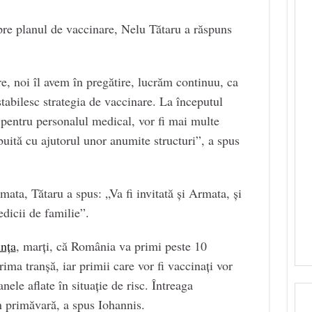
spre planul de vaccinare, Nelu Tătaru a răspuns
re, noi îl avem în pregătire, lucrăm continuu, ca
abilesc strategia de vaccinare. La începutul
, pentru personalul medical, vor fi mai multe
ribuită cu ajutorul unor anumite structuri”, a spus
mata, Tătaru a spus: „Va fi invitată și Armata, și
edicii de familie”.
nța
, marți, că România va primi peste 10
ima tranșă, iar primii care vor fi vaccinați vor
anele aflate în situație de risc. Întreaga
n primăvară, a spus Iohannis.