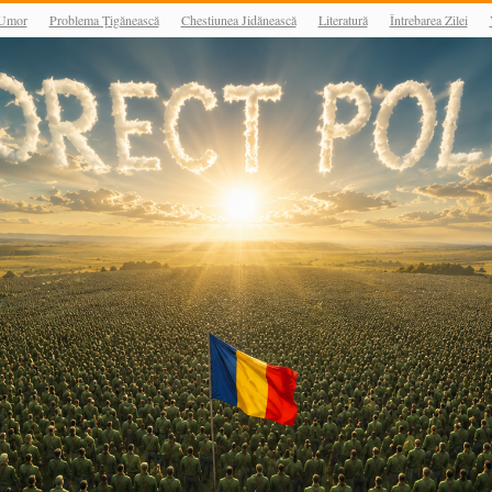
Umor
Problema Țigănească
Chestiunea Jidănească
Literatură
Întrebarea Zilei