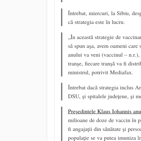
Întrebat, miercuri, la Sibiu, de
că strategia este în lucru.
„În această strategie de vaccina
să spun așa, avem oameni care st
anului va veni (vaccinul – n.r.)
tranșe, fiecare tranșă va fi dist
ministrul, potrivit Mediafax.
Întrebat dacă strategia inclus Ar
DSU, și spitalele județene, și m
Președintele Klaus Iohannis anu
milioane de doze de vaccin în pr
fi angajații din sănătate și perso
populație se va putea imuniza î