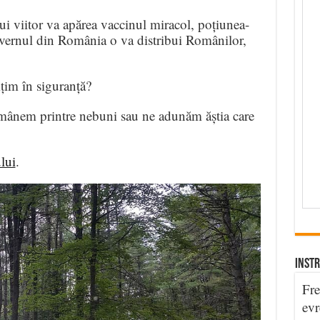
ui viitor va apărea vaccinul miracol, poțiunea-
guvernul din România o va distribui Românilor,
mțim în siguranță?
rămânem printre nebuni sau ne adunăm ăștia care
lui
.
INSTR
Fre
evr