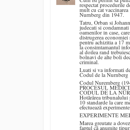
respectat procedurile d
mult cu cat vaccinarea 
Nurnberg din 1947.
Tatru, Orban si Johanni
judecati si condamnati 
oamenilor in case, care
distrugerea economiei 
pentru achizitia a 17 
la consimtamantul info
al doilea rand trebuies
bolnavi de alte boli de
criminal.
Luati si va informati d
Codul de la Nurnberg 1
Codul Nuremberg (1947
PROCESUL MEDIC
CODUL DE LA NÜR
Hotărârea tribunalului 
10 standarde la care me
efectuează experimente
EXPERIMENTE MED
Marea greutate a dovezi
faptul că anumite tipur