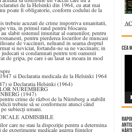
eclaratiei de la Helsinki din 1964, cu atat mai
nu poate fi obligatorie, conform codului de la
s trebuie acuzati de crime impotriva umanitatii,
AC
pe vita, in primul rand pentru blocarea
 au slabit sistemul imunitar al oamenilor, pentru
romanesti, pentru pierderea locurilor de muncasi
milioane de vaccinuri, neluand in seama dreptul
rmat si neviciat, fortandu-ne sa ne vaccinam; in
CEA M
c judecati si condamnati pentru toti oamenii
cat de gripa, pe care i-au lasat sa moara in mod
Vi
Pla
espre
947 si Declaratia medicala de la Helsinki 1964
) si Declaratia Helsinki (1964)
ILOR NUREMBERG
NBERG (1947)
pentru crime de război de la Nürnberg a stabilit
dicii trebuie să se conformeze atunci când
 pe subiecți umani.
ICALE ADMISIBILE
Rapor
lor care ne stau la dispoziție pentru a determina
Antis
i de experimente medicale asupra ființelor
Hărțu