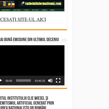
CESAȚI SITE-UL AICI
AI BUNĂ EMISIUNE DIN ULTIMUL DECENIU
deo
yer
00:00
03:40:33
tul Institutului Elie Wiesel și
emitismul Artificial Generat prin
irea Naționaliștilor Români