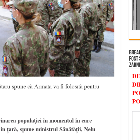
BREAK
FOST 
ZĂRN
DE
DI
Tătaru spune că Armata va fi folosită pentru
PO
PO
cinarea populației în momentul în care
în țară, spune ministrul Sănătății, Nelu