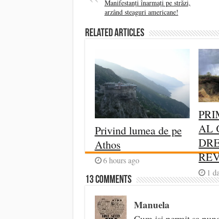
Manifestanți înarmați pe străzi,
arzând steaguri americane!
Related Articles
PRI
AL 
Privind lumea de pe
DRE
Athos
RE
6 hours ago
1 d
13 comments
Manuela
Cum isi permit sa puna