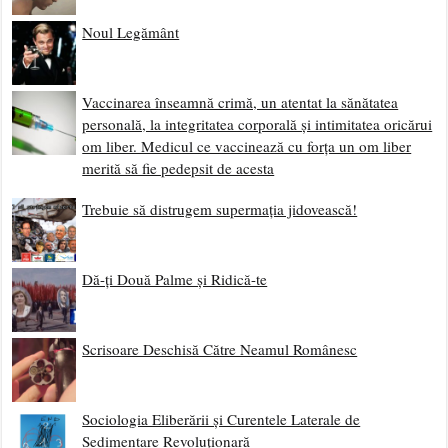
Noul Legământ
Vaccinarea înseamnă crimă, un atentat la sănătatea
personală, la integritatea corporală și intimitatea oricărui
om liber. Medicul ce vaccinează cu forța un om liber
merită să fie pedepsit de acesta
Trebuie să distrugem supermația jidovească!
Dă-ți Două Palme și Ridică-te
Scrisoare Deschisă Către Neamul Românesc
Sociologia Eliberării și Curentele Laterale de
Sedimentare Revoluționară