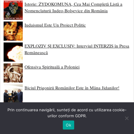
Istorie: ŻYDOKOMUNA, Cea Mai Completă Listă a
Nomenclaturii Iudeo-Bolșevice din România
Iudaismul Este Un Proiect Politic
EXPLOZIV ȘI EXCLUSIV: Interviul INTERZIS în Presa
Românească
Ofensiva Spirituală a Poloniei
Biciul Prigonirii Românilor Este în Mâna Jidanilor!
TALMUDISMUL ESTE ESENȚA SATANISMULUI
Prin continuarea navigării, sunteți de acord cu utilizarea cookie-
urilor conform GDPR.
Ok
Viciul Matematic Elementar (V.M.E.)