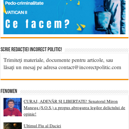
Scrie Redacției Incorect Politic!
Trimiteți materiale, documente pentru articole, sau
lăsați un mesaj pe adresa contact@incorectpolitic.com
Fenomen
CURAJ, ADEVĂR ȘI LIBERTATE! Senatorul Miron
Manega (S.O.S.) a propus abrogarea legilor delictului de
opinie!
Ultimul Fiu al Daciei