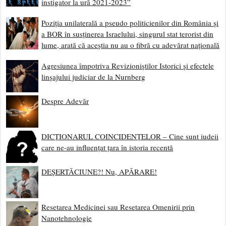
instigator la ură 2021-2023”
Poziția unilaterală a pseudo politicienilor din România și
a BOR în susținerea Israelului, singurul stat terorist din
lume, arată că aceștia nu au o fibră cu adevărat națională
Agresiunea împotriva Revizioniștilor Istorici și efectele
linșajului judiciar de la Nurnberg
Despre Adevăr
DICȚIONARUL COINCIDENȚELOR – Cine sunt iudeii
care ne-au influențat țara în istoria recentă
DEȘERTĂCIUNE?! Nu, APĂRARE!
Resetarea Medicinei sau Resetarea Omenirii prin
Nanotehnologie