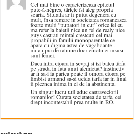
Cel mai bine o caracterizeaza epitetul
pute-à-nègres, târfele îsi aleg propria
soarta. Situatia ar fi putut degenera cu
mult, însa remarc in societatea romaneasca
foarte multi “pupatori in cur” orice fel eu
ma refer la baietii nice un fel de realy nice
guys castrati mintal crestcuti cel mai
propabili in familii monoparentale ce
apara cu digma astea de vagaboante ….
nu au pic de ratiune doar emotii ei insusi
sunt femei.
Daca intra cioara in sevraj si isi batea târfa
pe strada in fata unui afemietat? instinctiv
ar fi sa-i ia partea poate il omora cioara pe
limbist urmand sa-si ucida tarfa iar in final
ii pleznea inima in el de la abstinenta.
Un singur lucru util aduc castraveciorii
romanilor! Curata societatea de tarfe, cei
drept incontestabil prea multe in RO.