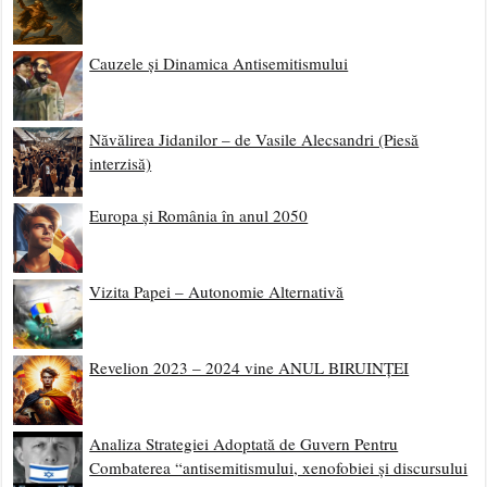
Cauzele și Dinamica Antisemitismului
Năvălirea Jidanilor – de Vasile Alecsandri (Piesă
interzisă)
Europa și România în anul 2050
Vizita Papei – Autonomie Alternativă
Revelion 2023 – 2024 vine ANUL BIRUINȚEI
Analiza Strategiei Adoptată de Guvern Pentru
Combaterea “antisemitismului, xenofobiei și discursului