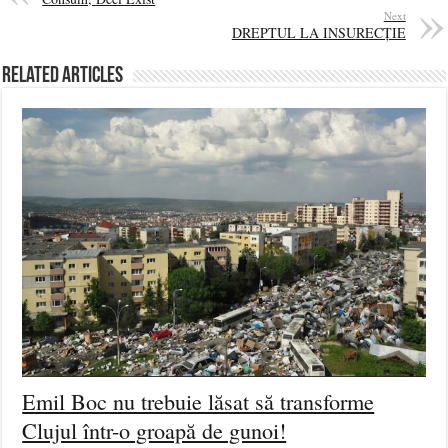
Next
DREPTUL LA INSURECȚIE
Related Articles
Emil Boc nu trebuie lăsat să transforme
Clujul într-o groapă de gunoi!