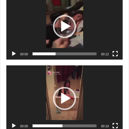
Player
00:00
00:12
Video
Player
00:00
00:19