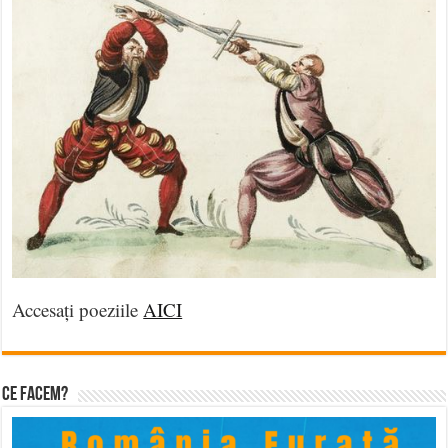
Accesați poeziile
AICI
Ce facem?