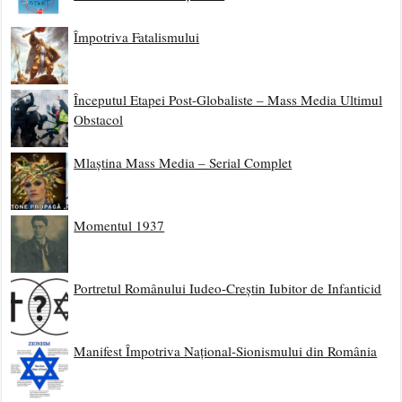
Împotriva Fatalismului
Începutul Etapei Post-Globaliste – Mass Media Ultimul
Obstacol
Mlaștina Mass Media – Serial Complet
Momentul 1937
Portretul Românului Iudeo-Creștin Iubitor de Infanticid
Manifest Împotriva Național-Sionismului din România