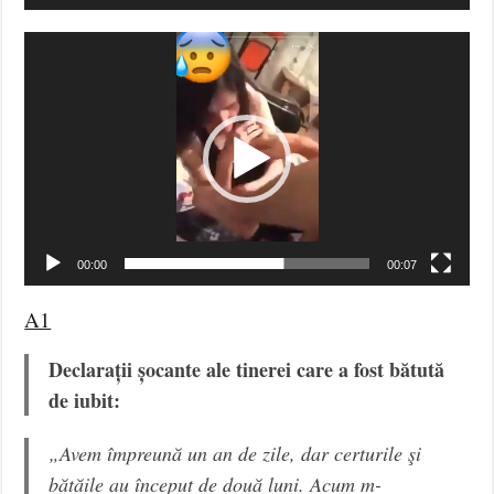
Video
Player
00:00
00:07
A1
Declarații șocante ale tinerei care a fost bătută
de iubit:
„Avem împreună un an de zile, dar certurile şi
bătăile au început de două luni. Acum m-