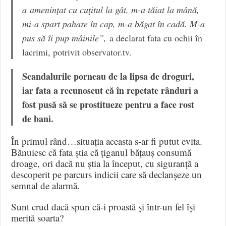
a ameninţat cu cuţitul la gât, m-a tăiat la mână,
mi-a spart pahare în cap, m-a băgat în cadă. M-a
pus să îi pup mâinile”,
a declarat fata cu ochii în
lacrimi, potrivit observator.tv.
Scandalurile porneau de la lipsa de droguri,
iar fata a recunoscut că în repetate rânduri a
fost pusă să se prostitueze pentru a face rost
de bani.
În primul rând…situația aceasta s-ar fi putut evita.
Bănuiesc că fata știa că țiganul bățauș consumă
droage, ori dacă nu știa la început, cu siguranță a
descoperit pe parcurs indicii care să declanșeze un
semnal de alarmă.
Sunt crud dacă spun că-i proastă și într-un fel își
merită soarta?