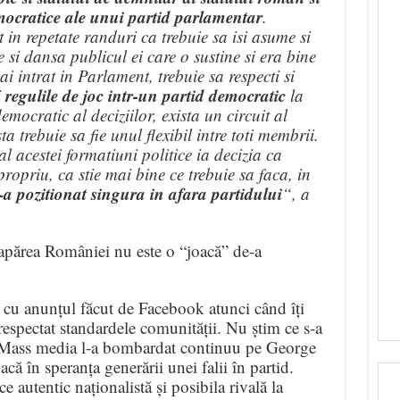
democratice ale unui partid parlamentar
.
 in repetate randuri ca trebuie sa isi asume si
si dansa publicul ei care o sustine si era bine
 intrat in Parlament, trebuie sa respecti si
regulile de joc intr-un partid democratic
i
la
mocratic al deciziilor, exista un circuit al
a trebuie sa fie unul flexibil intre toti membrii.
acestei formatiuni politice ia decizia ca
ropriu, ca stie mai bine ce trebuie sa faca, in
 pozitionat singura in afara partidului
“, a
 apărea României nu este o “joacă” de-a
u anunțul făcut de Facebook atunci când îți
respectat standardele comunității. Nu știm ce s-a
e. Mass media l-a bombardat continuu pe George
 în speranța generării unei falii în partid.
autentic naționalistă și posibila rivală la