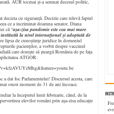
turată. AUR tocmai și-a semnat decesul politic,
t decizia cu siguranță. Decizie care relevă faptul
ceea ce a incriminat doamna senator. Diana
așa-zisa pandemie este cea mai mare
ui că “
nstituită la nivel internațional și adoptată de
re lipsa de cunoștințe juridice în domeniul
repturile pacienților, a vorbit despre vaccinul
dială care dorește să șteargă România de pe fața
mplicitatea ATGOR.
h?v=kfzAVUYzMhg&feature=youtu.be
a dat foc Parlamentului! Discursul acesta, care
 mai onest moment de 31 de ani încoace.
INSTR
ndiar la începutul lunii februarie, când, de la
ervertirea elevilor români prin așa-zisa educație
Fre
evr