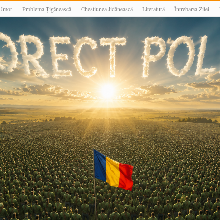
Umor
Problema Țigănească
Chestiunea Jidănească
Literatură
Întrebarea Zilei