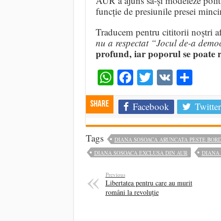
AUR a ajuns să-și modeleze politic
funcție de presiunile presei minci
Traducem pentru cititorii noștri 
nu a respectat “Jocul de-a demo
profund, iar poporul se poate r
WhatsApp
Facebook
Twitter
VK
Shar
Share
Facebook
Twitter
Tags
DIANA SOSOACA ARUNCATA PESTE BOR
DIANA SOSOACA EXCLUSA DIN AUR
DIANA 
Previous
Libertatea pentru care au murit
români la revoluție