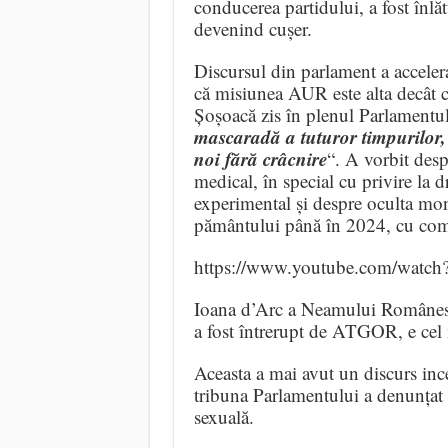
conducerea partidului, a fost înlă
devenind cușer.
Discursul din parlament a accelera
că misiunea AUR este alta decât 
Șoșoacă zis în plenul Parlamentul
mascaradă a tuturor timpurilor, i
noi fără crâcnire
“. A vorbit desp
medical, în special cu privire la d
experimental și despre oculta mon
pământului până în 2024, cu co
https://www.youtube.com/watc
Ioana d’Arc a Neamului Românesc 
a fost întrerupt de ATGOR, e cel
Aceasta a mai avut un discurs ince
tribuna Parlamentului a denunțat p
sexuală.