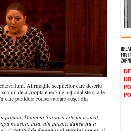
BREAK
FOST 
ZĂRN
DE
DI
âteva luni. Afirmațiile scepticilor care descriu
PO
 scopul de a coopta energiile naționaliste și a le
PO
 în care partidele conservatoare-cușer din
 confirmata. Doamna Sosoaca este un avocat
dansa nu a
chipa noastra, insa, din pacate,
pic si statutul de demnitar al statului roman si