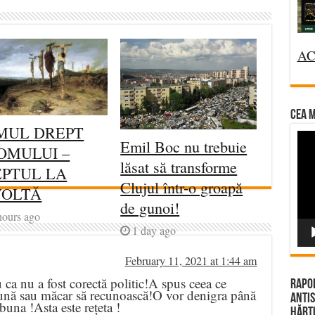
AC
CEA M
MUL DREPT
Vi
Emil Boc nu trebuie
OMULUI –
Pla
lăsat să transforme
PTUL LA
Clujul într-o groapă
VOLTĂ
de gunoi!
hours ago
1 day ago
February 11, 2021 at 1:44 am
u ca nu a fost corectă politic!A spus ceea ce
Rapor
ună sau măcar să recunoască!O vor denigra până
Antis
una !Asta este rețeta !
Hărțu