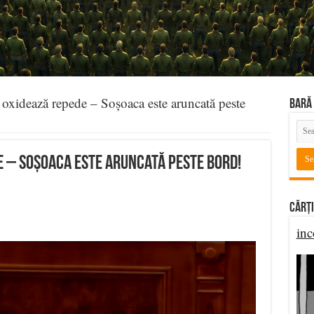
xidează repede – Soșoaca este aruncată peste
BARĂ 
e – Soșoaca este aruncată peste bord!
Cărți
inc