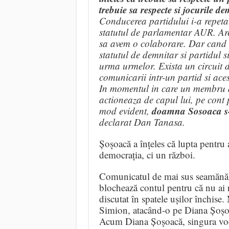
trebuie sa respecte si jocurile 
Conducerea partidului i-a repetat
statutul de parlamentar AUR. Are 
sa avem o colaborare. Dar cand ai
statutul de demnitar si partidul s
urma urmelor. Exista un circuit de
comunicarii intr-un partid si acest
In momentul in care un membru al 
actioneaza de capul lui, pe cont p
doamna Sosoaca s-a
mod evident,
declarat Dan Tanasa.
Șoșoacă a înțeles că lupta pentru
democrația, ci un război.
Comunicatul de mai sus seamănă c
blochează contul pentru că nu ai 
discutat în spatele ușilor închis
Simion, atacând-o pe Diana Șoșoacă
Acum Diana Șoșoacă, singura voce 