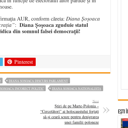
a în funcție de electoratul altor partide și în
noase.
afirmația AUR, conform căreia:
Diana Șoșoaca
Diana Șoșoaca zguduie statul
crația”
:
idica din somnul falsei democrații!
e
Pinterest
D
DIANA SOSOACA DISCURS PARLAMENT
SOSOACA INCORECT POLITIC
DIANA SOSOACA NATIONALISTA
Next
Știri de pe Marte-Polonia –
“Cercetători” ai holocaustului forțați
Ești 
să-și ceară scuze pentru denigrarea
unei familii poloneze