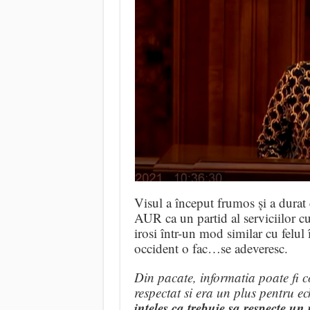
Visul a început frumos și a durat c
AUR ca un partid al serviciilor cu
irosi într-un mod similar cu felul
occident o fac…se adeveresc.
Din pacate, informatia poate fi
respectat si era un plus pentru e
inteles ca trebuie sa respecte un 