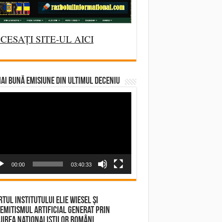
CESAȚI SITE-UL AICI
AI BUNĂ EMISIUNE DIN ULTIMUL DECENIU
deo
yer
00:00
03:40:33
tul Institutului Elie Wiesel și
emitismul Artificial Generat prin
irea Naționaliștilor Români