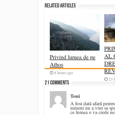
Related Articles
PRI
AL 
Privind lumea de pe
DRE
Athos
RE
4 hours ago
23 
21 comments
Toni
A fost dată afară pentr
nimeni nu a vrut sa sp
ce lumea o va crede neb