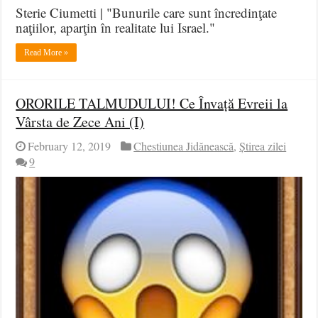
Sterie Ciumetti | "Bunurile care sunt încredinţate
naţiilor, aparţin în realitate lui Israel."
Read More »
ORORILE TALMUDULUI! Ce Învață Evreii la
Vârsta de Zece Ani (I)
February 12, 2019
Chestiunea Jidănească
,
Știrea zilei
9