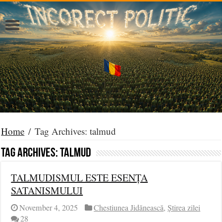
Home
/
Tag Archives: talmud
Tag Archives:
talmud
TALMUDISMUL ESTE ESENȚA
SATANISMULUI
November 4, 2025
Chestiunea Jidănească
,
Știrea zilei
28