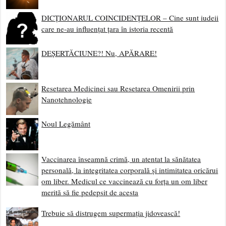
DICȚIONARUL COINCIDENȚELOR – Cine sunt iudeii
care ne-au influențat țara în istoria recentă
DEȘERTĂCIUNE?! Nu, APĂRARE!
Resetarea Medicinei sau Resetarea Omenirii prin
Nanotehnologie
Noul Legământ
Vaccinarea înseamnă crimă, un atentat la sănătatea
personală, la integritatea corporală și intimitatea oricărui
om liber. Medicul ce vaccinează cu forța un om liber
merită să fie pedepsit de acesta
Trebuie să distrugem supermația jidovească!