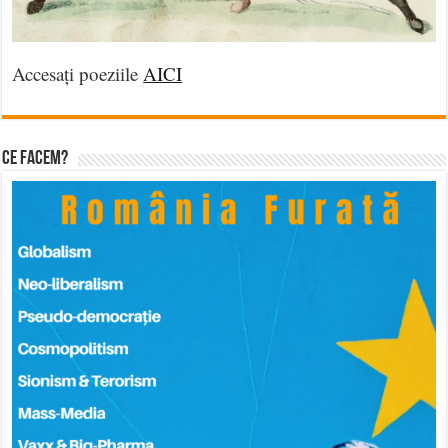
Accesați poeziile
AICI
Ce facem?