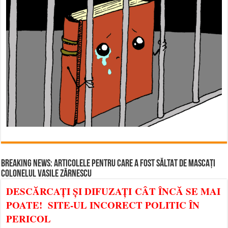
BREAKING NEWS: ARTICOLELE PENTRU CARE A FOST SĂLTAT DE MASCAȚI
COLONELUL VASILE ZĂRNESCU
DESCĂRCAȚI ȘI DIFUZAȚI CÂT ÎNCĂ SE MAI
POATE! SITE-UL INCORECT POLITIC ÎN
PERICOL