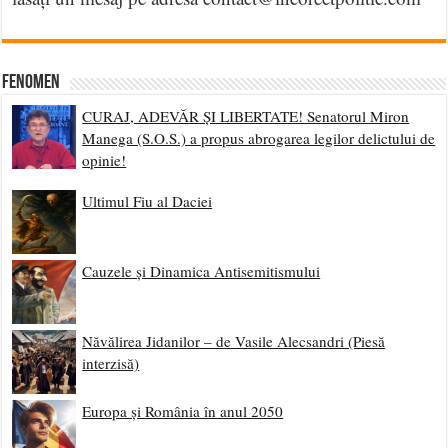
Fenomen
CURAJ, ADEVĂR ȘI LIBERTATE! Senatorul Miron
Manega (S.O.S.) a propus abrogarea legilor delictului de
opinie!
Ultimul Fiu al Daciei
Cauzele și Dinamica Antisemitismului
Năvălirea Jidanilor – de Vasile Alecsandri (Piesă
interzisă)
Europa și România în anul 2050