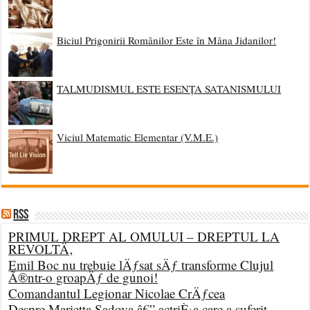
Biciul Prigonirii Românilor Este în Mâna Jidanilor!
TALMUDISMUL ESTE ESENȚA SATANISMULUI
Viciul Matematic Elementar (V.M.E.)
RSS
PRIMUL DREPT AL OMULUI – DREPTUL LA
REVOLTÄ‚
Emil Boc nu trebuie lÄƒsat sÄƒ transforme Clujul
Ã®ntr-o groapÄƒ de gunoi!
Comandantul Legionar Nicolae CrÄƒcea
Despre Marietta Sadova â€” actriÈ›a care a suferit