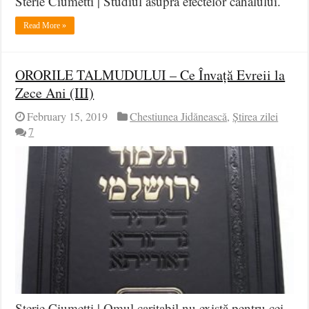
Sterie Ciumetti | Studiul asupra efectelor cahalului.
Read More »
ORORILE TALMUDULUI – Ce Învață Evreii la
Zece Ani (III)
February 15, 2019
Chestiunea Jidănească
,
Știrea zilei
7
Sterie Ciumetti | Omul caritabil nu există pentru cei