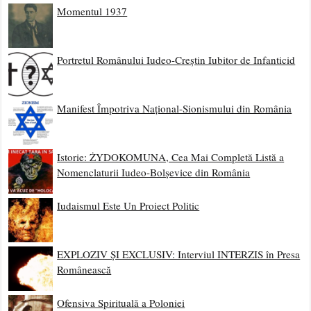
Momentul 1937
Portretul Românului Iudeo-Creștin Iubitor de Infanticid
Manifest Împotriva Național-Sionismului din România
Istorie: ŻYDOKOMUNA, Cea Mai Completă Listă a
Nomenclaturii Iudeo-Bolșevice din România
Iudaismul Este Un Proiect Politic
EXPLOZIV ȘI EXCLUSIV: Interviul INTERZIS în Presa
Românească
Ofensiva Spirituală a Poloniei