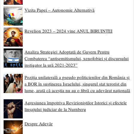
Vizita Papei – Autonomie Alternativă
Revelion 2023 – 2024 vine ANUL BIRUINȚEI
Analiza Strategiei Adoptată de Guvern Pentru
Combaterea “antisemitismului, xenofobiei și discursului
instigator la ură 2021-2023”
Poziția unilaterală a pseudo politicienilor din România și
a BOR în susținerea Israelului, singurul stat terorist din
lume, arată că aceștia nu au o fibră cu adevărat națională
Agresiunea împotriva Revizioniștilor Istorici și efectele
linșajului judiciar de la Nurnberg
Despre Adevăr