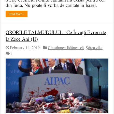
din Iuda. Nu poate fi vorba de caritate în Israel.
Read More »
ORORILE TALMUDULUI – Ce Învață Evreii de
la Zece Ani (II)
February 14, 2019
Chestiunea Jidănească
,
Știrea zilei
3