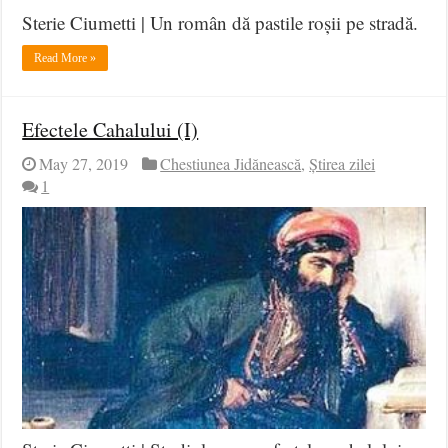
Sterie Ciumetti | Un român dă pastile roșii pe stradă.
Read More »
Efectele Cahalului (I)
May 27, 2019
Chestiunea Jidănească
,
Știrea zilei
1