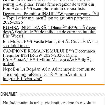
pentru CÄƒpitan! Prima femei-regizor de teatru din
RomÃ¢nia È™i exemplu feminin de sacrificiu
Decernarea Premiilor INSHR-EW pentru organizaÈ›ii
– Topul celor mai menÈ›ionate grupuri patriotice
2025-2026
BOMBÄ‚ NUCLEARÄ‚! Diana È˜oÈ™oacÄƒ cere
despÄƒgubiri de 20 de milioane de euro institutului
Elie Wiesel
Ion MoÈ›a È™i Vasile Marin, doi Â»CruciaÈ›iÂ« ai
secolului trecut
CAMPIONII ROMÃ‚NISMULUI È™i Decernarea
Premiilor INSHR-EW 2025-2026: Diana
È˜oÈ™oacÄƒ È™i Miron Manega cÃ¢È™tigÄƒ
trofeul
NepoÈ›ii lui Bogdan Ã®n Ã®nchisorile comuniste
“Te opui imigraÈ›iei? Dar È™i romÃ¢nii sunt
imigranÈ›i Ã®n vest”
DISCLAIMER
Nu îndemnăm la ură și violență, credem în revoluție