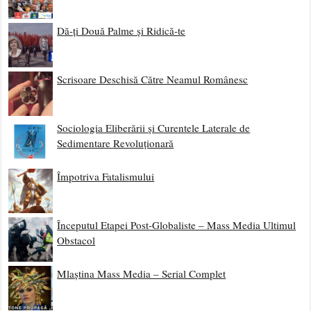
Dă-ți Două Palme și Ridică-te
Scrisoare Deschisă Către Neamul Românesc
Sociologia Eliberării și Curentele Laterale de
Sedimentare Revoluționară
Împotriva Fatalismului
Începutul Etapei Post-Globaliste – Mass Media Ultimul
Obstacol
Mlaștina Mass Media – Serial Complet