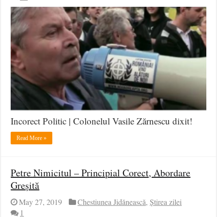
Incorect Politic | Colonelul Vasile Zărnescu dixit!
Read More »
Petre Nimicitul – Principial Corect, Abordare
Greșită
May 27, 2019
Chestiunea Jidănească
,
Știrea zilei
1