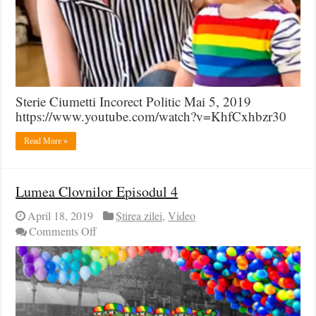
Sterie Ciumetti Incorect Politic Mai 5, 2019
https://www.youtube.com/watch?v=KhfCxhbzr30
Read More »
Lumea Clovnilor Episodul 4
April 18, 2019
Știrea zilei
,
Video
on
Comments Off
Lumea
Clovnilor
Episodul
4