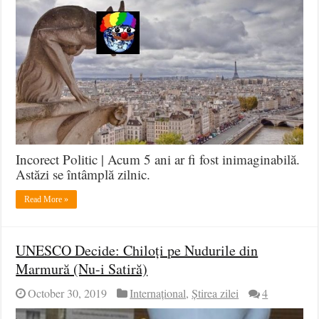
Clovnilor
Incorect Politic | Acum 5 ani ar fi fost inimaginabilă.
Astăzi se întâmplă zilnic.
Read More »
UNESCO Decide: Chiloți pe Nudurile din
Marmură (Nu-i Satiră)
October 30, 2019
Internațional
,
Știrea zilei
4