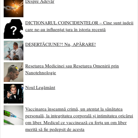
Despre Adevăr
DICȚIONARUL COINCIDENȚELOR – Cine sunt iudeii
care ne-au influențat țara în istoria recentă
DEȘERTĂCIUNE?! Nu, APĂRARE!
Resetarea Medicinei sau Resetarea Omenirii prin
Nanotehnologie
Noul Legământ
Vaccinarea înseamnă crimă, un atentat la sănătatea
personală, la integritatea corporală și intimitatea oricărui
om liber. Medicul ce vaccinează cu forța un om liber
merită să fie pedepsit de acesta