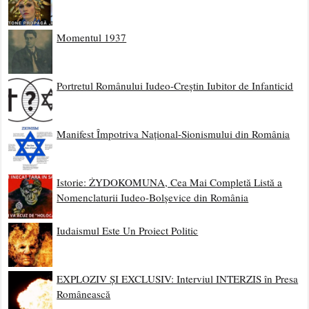
Momentul 1937
Portretul Românului Iudeo-Creștin Iubitor de Infanticid
Manifest Împotriva Național-Sionismului din România
Istorie: ŻYDOKOMUNA, Cea Mai Completă Listă a
Nomenclaturii Iudeo-Bolșevice din România
Iudaismul Este Un Proiect Politic
EXPLOZIV ȘI EXCLUSIV: Interviul INTERZIS în Presa
Românească