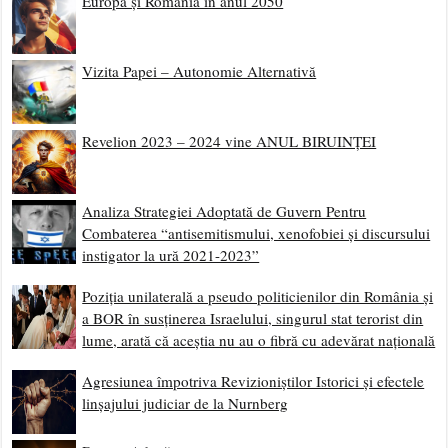
Europa și România în anul 2050
Vizita Papei – Autonomie Alternativă
Revelion 2023 – 2024 vine ANUL BIRUINȚEI
Analiza Strategiei Adoptată de Guvern Pentru
Combaterea “antisemitismului, xenofobiei și discursului
instigator la ură 2021-2023”
Poziția unilaterală a pseudo politicienilor din România și
a BOR în susținerea Israelului, singurul stat terorist din
lume, arată că aceștia nu au o fibră cu adevărat națională
Agresiunea împotriva Revizioniștilor Istorici și efectele
linșajului judiciar de la Nurnberg