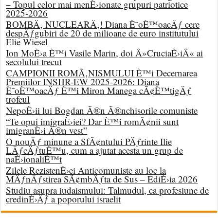
– Topul celor mai menÈ›ionate grupuri patriotice
2025-2026
BOMBÄ‚ NUCLEARÄ‚! Diana È˜oÈ™oacÄƒ cere
despÄƒgubiri de 20 de milioane de euro institutului
Elie Wiesel
Ion MoÈ›a È™i Vasile Marin, doi Â»CruciaÈ›iÂ« ai
secolului trecut
CAMPIONII ROMÃ‚NISMULUI È™i Decernarea
Premiilor INSHR-EW 2025-2026: Diana
È˜oÈ™oacÄƒ È™i Miron Manega cÃ¢È™tigÄƒ
trofeul
NepoÈ›ii lui Bogdan Ã®n Ã®nchisorile comuniste
“Te opui imigraÈ›iei? Dar È™i romÃ¢nii sunt
imigranÈ›i Ã®n vest”
O nouÄƒ minune a SfÃ¢ntului PÄƒrinte Ilie
LÄƒcÄƒtuÈ™u, cum a ajutat acesta un grup de
naÈ›ionaliÈ™t
Zilele RezistenÈ›ei Anticomuniste au loc la
MÄƒnÄƒstirea SÃ¢mbÄƒta de Sus – EdiÈ›ia 2026
Studiu asupra iudaismului: Talmudul, ca profesiune de
credinÈ›Äƒ a poporului israelit