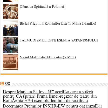
Ofensiva Spirituală a Poloniei
Biciul Prigonirii Românilor Este în Mâna Jidanilor!
TALMUDISMUL ESTE ESENȚA SATANISMULUI
Viciul Matematic Elementar (V.M.E.)
RSS
Despre Marietta Sadova â€” actriÈ›a care a suferit
pentru CÄƒpitan! Prima femei-regizor de teatru din
RomÃ¢nia È™i exemplu feminin de sacrificiu
Decernarea Premiilor INSHR-EW pentru organizaÈ›ii