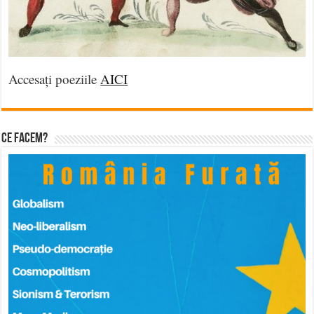
Accesați poeziile
AICI
Ce facem?