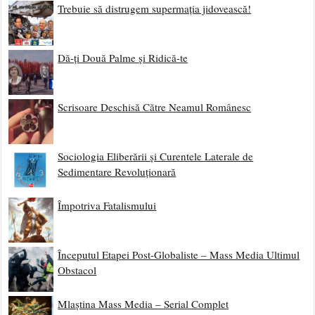
Trebuie să distrugem supermația jidovească!
Dă-ți Două Palme și Ridică-te
Scrisoare Deschisă Către Neamul Românesc
Sociologia Eliberării și Curentele Laterale de
Sedimentare Revoluționară
Împotriva Fatalismului
Începutul Etapei Post-Globaliste – Mass Media Ultimul
Obstacol
Mlaștina Mass Media – Serial Complet