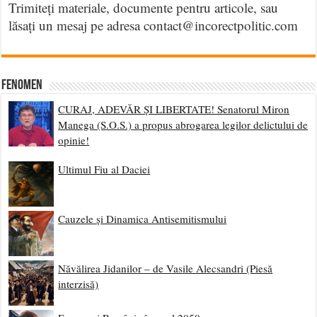
Trimiteți materiale, documente pentru articole, sau
lăsați un mesaj pe adresa contact@incorectpolitic.com
Fenomen
CURAJ, ADEVĂR ȘI LIBERTATE! Senatorul Miron
Manega (S.O.S.) a propus abrogarea legilor delictului de
opinie!
Ultimul Fiu al Daciei
Cauzele și Dinamica Antisemitismului
Năvălirea Jidanilor – de Vasile Alecsandri (Piesă
interzisă)