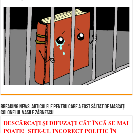
BREAKING NEWS: ARTICOLELE PENTRU CARE A FOST SĂLTAT DE MASCAȚI
COLONELUL VASILE ZĂRNESCU
DESCĂRCAȚI ȘI DIFUZAȚI CÂT ÎNCĂ SE MAI
POATE! SITE-UL INCORECT POLITIC ÎN