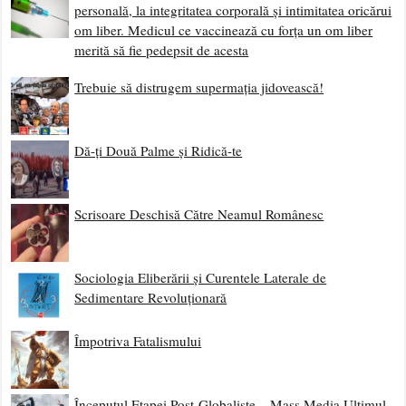
personală, la integritatea corporală și intimitatea oricărui
om liber. Medicul ce vaccinează cu forța un om liber
merită să fie pedepsit de acesta
Trebuie să distrugem supermația jidovească!
Dă-ți Două Palme și Ridică-te
Scrisoare Deschisă Către Neamul Românesc
Sociologia Eliberării și Curentele Laterale de
Sedimentare Revoluționară
Împotriva Fatalismului
Începutul Etapei Post-Globaliste – Mass Media Ultimul