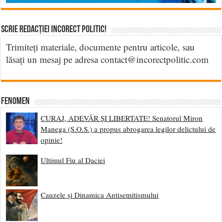
Scrie Redacției Incorect Politic!
Trimiteți materiale, documente pentru articole, sau
lăsați un mesaj pe adresa contact@incorectpolitic.com
Fenomen
CURAJ, ADEVĂR ȘI LIBERTATE! Senatorul Miron
Manega (S.O.S.) a propus abrogarea legilor delictului de
opinie!
Ultimul Fiu al Daciei
Cauzele și Dinamica Antisemitismului