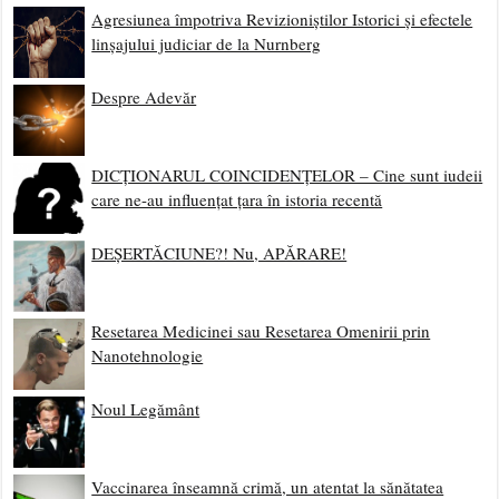
Agresiunea împotriva Revizioniștilor Istorici și efectele
linșajului judiciar de la Nurnberg
Despre Adevăr
DICȚIONARUL COINCIDENȚELOR – Cine sunt iudeii
care ne-au influențat țara în istoria recentă
DEȘERTĂCIUNE?! Nu, APĂRARE!
Resetarea Medicinei sau Resetarea Omenirii prin
Nanotehnologie
Noul Legământ
Vaccinarea înseamnă crimă, un atentat la sănătatea