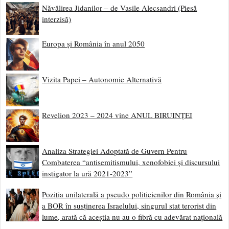
Năvălirea Jidanilor – de Vasile Alecsandri (Piesă
interzisă)
Europa și România în anul 2050
Vizita Papei – Autonomie Alternativă
Revelion 2023 – 2024 vine ANUL BIRUINȚEI
Analiza Strategiei Adoptată de Guvern Pentru
Combaterea “antisemitismului, xenofobiei și discursului
instigator la ură 2021-2023”
Poziția unilaterală a pseudo politicienilor din România și
a BOR în susținerea Israelului, singurul stat terorist din
lume, arată că aceștia nu au o fibră cu adevărat națională