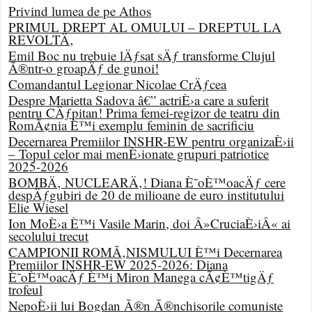
Privind lumea de pe Athos
PRIMUL DREPT AL OMULUI – DREPTUL LA
REVOLTÄ‚
Emil Boc nu trebuie lÄƒsat sÄƒ transforme Clujul
Ã®ntr-o groapÄƒ de gunoi!
Comandantul Legionar Nicolae CrÄƒcea
Despre Marietta Sadova â€” actriÈ›a care a suferit
pentru CÄƒpitan! Prima femei-regizor de teatru din
RomÃ¢nia È™i exemplu feminin de sacrificiu
Decernarea Premiilor INSHR-EW pentru organizaÈ›ii
– Topul celor mai menÈ›ionate grupuri patriotice
2025-2026
BOMBÄ‚ NUCLEARÄ‚! Diana È˜oÈ™oacÄƒ cere
despÄƒgubiri de 20 de milioane de euro institutului
Elie Wiesel
Ion MoÈ›a È™i Vasile Marin, doi Â»CruciaÈ›iÂ« ai
secolului trecut
CAMPIONII ROMÃ‚NISMULUI È™i Decernarea
Premiilor INSHR-EW 2025-2026: Diana
È˜oÈ™oacÄƒ È™i Miron Manega cÃ¢È™tigÄƒ
trofeul
NepoÈ›ii lui Bogdan Ã®n Ã®nchisorile comuniste