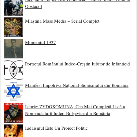
Obstacol
Mlaștina Mass Media – Serial Complet
Momentul 1937
Portretul Românului Iudeo-Creștin Iubitor de Infanticid
Manifest Împotriva Național-Sionismului din România
Istorie: ŻYDOKOMUNA, Cea Mai Completă Listă a
Nomenclaturii Iudeo-Bolșevice din România
Iudaismul Este Un Proiect Politic