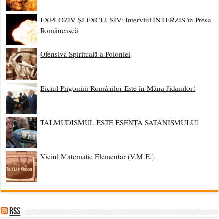
EXPLOZIV ȘI EXCLUSIV: Interviul INTERZIS în Presa
Românească
Ofensiva Spirituală a Poloniei
Biciul Prigonirii Românilor Este în Mâna Jidanilor!
TALMUDISMUL ESTE ESENȚA SATANISMULUI
Viciul Matematic Elementar (V.M.E.)
RSS