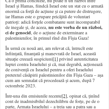
Ca o primă concluzie, nu poate fi un război între
Israel și Hamas, fiindcă Israel este un stat cu o armată
enormă ca forță de acțiune și ca putere de distrugere,
iar Hamas este o grupare pricăjită de voluntari
patrioți: adică forțele combatante sunt incomparabil
nu este vorba de un război,
de inegale și, de aceea,
ci de genocid
, de o acțiune de exterminare a
palestinienilor, în primul rînd din Fîșia Gaza!
În urmă cu nouă ani, am relevat că, întrucît este
înființată, finanțată și manevrată de Israel, această
situație creează suspiciuni
[1]
privind autenticitatea
luptei contra Israelului și că, mai degrabă, acționează
de conivență cu Israelul pentru a oferi Israelului
pretextul căsăpirii palestinienilor din Fîșia Gaza – așa
cum am semnalat că procedează și acum, după 7
octombrie 2023.
Într-una din emisiunile recente
[2]
, opinat că, ținînd
cont de inadmisibilul dezechilibru de forțe, pe de o
parte, Armata Israelului – a treia sau a patra sau a