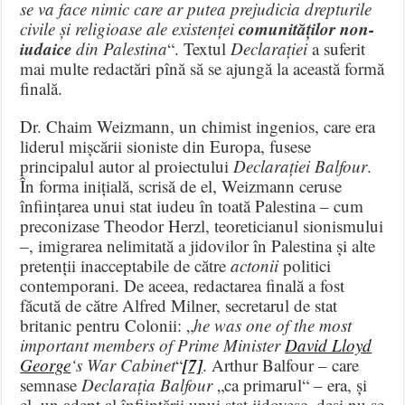
se va face nimic care ar putea prejudicia drepturile
comunităților non-
civile și religioase ale existenței
iudaice
din Palestina
“. Textul
Declarației
a suferit
mai multe redactări pînă să se ajungă la această formă
finală.
Dr. Chaim Weizmann, un chimist ingenios, care era
liderul mișcării sioniste din Europa, fusese
principalul autor al proiectului
Declarației Balfour
.
În forma inițială, scrisă de el, Weizmann ceruse
înființarea unui stat iudeu în toată Palestina – cum
preconizase Theodor Herzl, teoreticianul sionismului
–, imigrarea nelimitată a jidovilor în Palestina și alte
pretenții inacceptabile de către
actonii
politici
contemporani. De aceea, redactarea finală a fost
făcută de către Alfred Milner, secretarul de stat
britanic pentru Colonii: „
he was one of the most
important members of Prime Minister
David Lloyd
[7]
George
‘s War Cabinet
“
. Arthur Balfour – care
semnase
Declarația Balfour
„ca primarul“ – era, și
el, un adept al înființării unui stat jidovesc, deși nu se