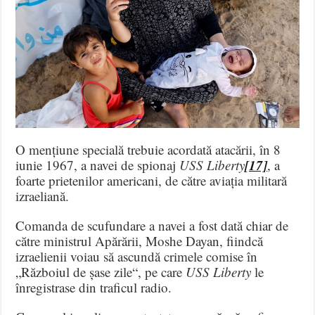
O mențiune specială trebuie acordată atacării, în 8
[17]
iunie 1967, a navei de spionaj
USS Liberty
, a
foarte prietenilor americani, de către aviația militară
izraeliană.
Comanda de scufundare a navei a fost dată chiar de
către ministrul Apărării, Moshe Dayan, fiindcă
izraelienii voiau să ascundă crimele comise în
„Războiul de șase zile“, pe care
USS Liberty
le
înregistrase din traficul radio.