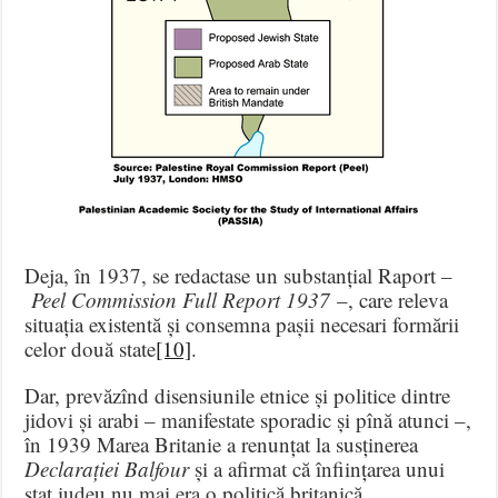
Deja, în 1937, se redactase un substanțial Raport –
Peel Commission Full Report 1937
–, care releva
situația existentă și consemna pașii necesari formării
celor două state
[10]
.
Dar, prevăzînd disensiunile etnice și politice dintre
jidovi și arabi – manifestate sporadic și pînă atunci –,
în 1939 Marea Britanie a renunțat la susținerea
Declarației Balfour
și a afirmat că înființarea unui
stat iudeu nu mai era o politică britanică.