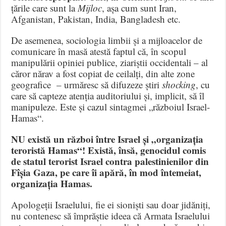
țările care sunt la
Mijloc
, așa cum sunt Iran,
Afganistan, Pakistan, India, Bangladesh etc.
De asemenea, sociologia limbii și a mijloacelor de
comunicare în masă atestă faptul că, în scopul
manipulării opiniei publice, ziariștii occidentali – al
căror nărav a fost copiat de ceilalți, din alte zone
geografice – urmăresc să difuzeze știri
shocking
, cu
care să capteze atenția auditoriului și, implicit, să îl
manipuleze. Este și cazul sintagmei „războiul Israel-
Hamas“.
NU există un război între Israel și „organizația
teroristă Hamas“! Există, însă, genocidul comis
de statul terorist Israel contra palestinienilor din
Fîșia Gaza, pe care îi apără, în mod întemeiat,
organizația Hamas.
Apologeții Israelului, fie ei sioniști sau doar jidăniți,
nu contenesc să împrăștie ideea că Armata Israelului