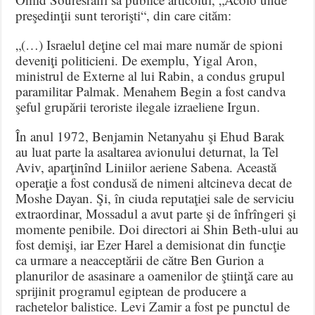
preşedinţii sunt terorişti“, din care cităm:
„(…) Israelul deţine cel mai mare număr de spioni
deveniţi politicieni. De exemplu, Yigal Aron,
ministrul de Externe al lui Rabin, a condus grupul
paramilitar Palmak. Menahem Begin a fost candva
şeful grupării teroriste ilegale izraeliene Irgun.
În anul 1972, Benjamin Netanyahu şi Ehud Barak
au luat parte la asaltarea avionului deturnat, la Tel
Aviv, aparţinînd Liniilor aeriene Sabena. Această
operaţie a fost condusă de nimeni altcineva decat de
Moshe Dayan. Şi, în ciuda reputaţiei sale de serviciu
extraordinar, Mossadul a avut parte şi de înfrîngeri şi
momente penibile. Doi directori ai Shin Beth-ului au
fost demişi, iar Ezer Harel a demisionat din funcţie
ca urmare a neacceptării de către Ben Gurion a
planurilor de asasinare a oamenilor de ştiinţă care au
sprijinit programul egiptean de producere a
rachetelor balistice. Levi Zamir a fost pe punctul de