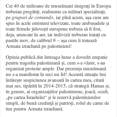
Cei 40 de milioane de musulmani imigrați în Europa
trebuiau pregătiți, realmente ca militari specializați,
pe
grupuri de comando
, iar pînă acum, așa cum am
spus în acele emisiuni televizate, toate ambasadele și
toate firmele jidovești europene trebuia să fi fost,
deja, aruncate în aer, iar indivizii trebuiau tratați cu
pastile mov, de calibrul 9 – așa cum îi tratează
Armata izraeliană pe palestinieni!
Opinia publică din întreaga lume a dovedit empatie
pentru tragedia palestiniană și, cum s-a văzut, s-au
organizat proteste ample. Dar prezența musulmană
nu s-a manifestat în nici un fel! Această situație îmi
întărește suspiciunea avansată în cartea mea, citată
mai sus, tipărită în 2014-2015, că strategii Hamas și,
în genere, ai organizațiilor palestiniene, joacă, ocult,
„pe cartea Israelului“ și le rezervă palestinienilor
simpli, de bună credință și patrioți, rolul de carne de
tun pentru Armata izraeliană.