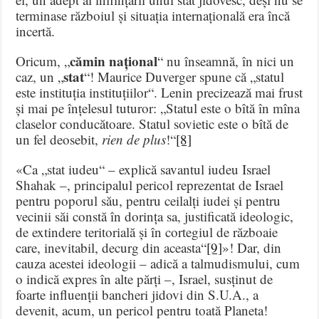
terminase războiul și situația internațională era încă
incertă.
cămin național
Oricum, „
“ nu înseamnă, în nici un
stat
caz, un „
“! Maurice Duverger spune că „statul
este instituția instituțiilor“. Lenin precizează mai frust
și mai pe înțelesul tuturor: „Statul este o bîtă în mîna
claselor conducătoare. Statul sovietic este o bîtă de
un fel deosebit,
rien de plus
!“
[8]
«Ca „stat iudeu“ – explică savantul iudeu Israel
Shahak –, principalul pericol reprezentat de Israel
pentru poporul său, pentru ceilalți iudei și pentru
vecinii săi constă în dorința sa, justificată ideologic,
de extindere teritorială și în cortegiul de războaie
care, inevitabil, decurg din aceasta“
[9]
»! Dar, din
cauza acestei ideologii – adică a talmudismului, cum
o indică expres în alte părți –, Israel, susținut de
foarte influenții bancheri jidovi din S.U.A., a
devenit, acum, un pericol pentru toată Planeta!