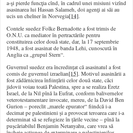
a-şi pierde funcţia cînd, în cadrul unei misiuni vizînd
asasinarea lui Hassan Salameh, doi agenţi ai săi au
ucis un chelner în Norvegia
[14]
.
Contele suedez Folke Bernadotte a fost trimis de
O.N.U. ca mediator în pertractările pentru
constituirea celor două state, dar, la 17 septembrie
1948, a fost asasinat de banda Lehi, cunoscută în
Anglia ca „grupul Stern“.
Guvernul suedez era încredințat că asasinatul a fost
comis de guvernul izraelian
[15]
. Motivul asasinării a
fost zădărnicirea înființării celor două state, căci
jidovii voiau toată Palestina, spre a se realiza Eretz
Israel, de la Nil pînă la Eufrat, conform balivernelor
veterotestamentare invocate, mereu, de la David Ben
Gurion – poreclit „marele epurator“ fiindcă i-a
decimat pe palestinieni și a provocat teroarea care i-a
determinat să se refugieze în țările vecine – pînă la
pușcăriabilul Benjamin Netanyahu, care vrea să
încheie acțiunea de exterminare a palestinienilor,