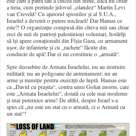
este cam a patra sau a cincea din lume, dacă nu chiar
a treia, cum pretinde jidovul „olandez“ Martin Levi
van Creveld! Cu ajutorul spionilor și al S.U.A.,
Israelul a devenit o putere nucleară! Dar Hamas ce
este?! O organizație compusă din cîteva mii sau chiar
zeci de mii de patrioți palestinieni voluntari, hotărîți
să își apere conaționalii din Fîșia Gaza, cu armament
ușor, de infanterie și cu „rachete“ făcute din
conducte de apă! Dar ei nu constituie o „armată“.
Spre deosebire de Armata Israelului, nu au instruire
militară: nu au poligoane de antrenament; nu au
arme și muniție pentru exerciții de luptă. Hamas este
ca „David cu praștia“, contra unui Goliat enorm, care
este „Armata Israelului“, dotată cu cele mai moderne
și mai puternice arme! De altfel, despre Israel s-a
spus că „nu este un stat cu o armată, ci o Armată cu
un stat“!