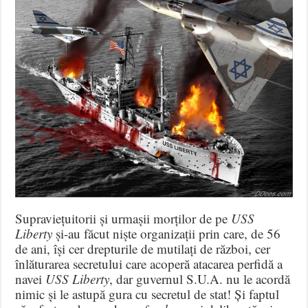
Supraviețuitorii și urmașii morților de pe
USS
Liberty
și-au făcut niște organizații prin care, de 56
de ani, își cer drepturile de mutilați de război, cer
înlăturarea secretului care acoperă atacarea perfidă a
navei
USS Liberty
, dar guvernul S.U.A. nu le acordă
nimic și le astupă gura cu secretul de stat! Și faptul