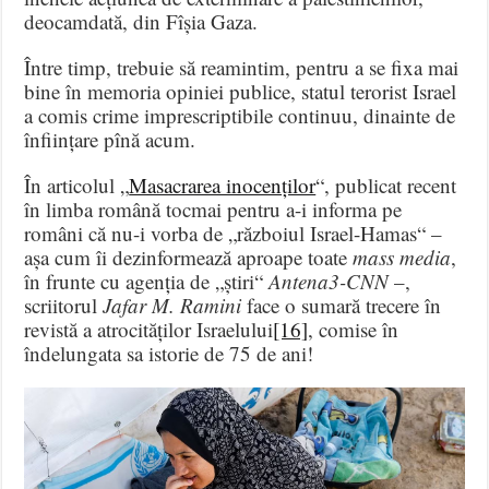
deocamdată, din Fîșia Gaza.
Între timp, trebuie să reamintim, pentru a se fixa mai
bine în memoria opiniei publice, statul terorist Israel
a comis crime imprescriptibile continuu, dinainte de
înființare pînă acum.
În articolul „
Masacrarea inocenților
“, publicat recent
în limba română tocmai pentru a-i informa pe
români că nu-i vorba de „războiul Israel-Hamas“ –
așa cum îi dezinformează aproape toate
mass media
,
în frunte cu agenția de „știri“
Antena3-CNN
–,
scriitorul
Jafar M. Ramini
face o sumară trecere în
revistă a atrocităților Israelului
[16]
, comise în
îndelungata sa istorie de 75 de ani!