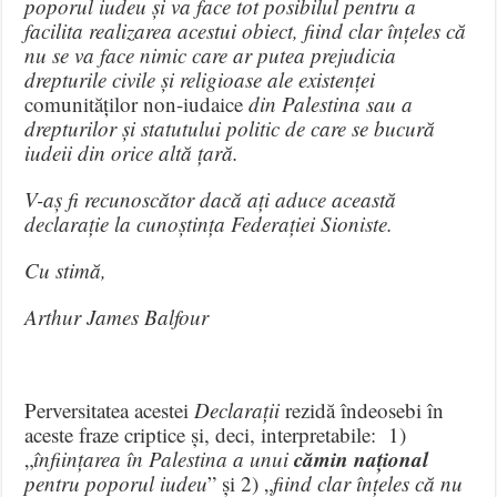
poporul iudeu și va face tot posibilul pentru a
facilita realizarea acestui obiect, fiind clar înțeles că
nu se va face nimic care ar putea prejudicia
drepturile civile și religioase ale existenței
comunităților non-iudaice
din Palestina sau a
drepturilor și statutului politic de care se bucură
iudeii din orice altă țară.
V-aș fi recunoscător dacă ați aduce această
declarație la cunoștința Federației Sioniste.
Cu stimă,
Arthur James Balfour
Perversitatea acestei
Declarații
rezidă îndeosebi în
aceste fraze criptice și, deci, interpretabile: 1)
cămin național
„
înființarea în Palestina a unui
pentru poporul iudeu
” și 2) „
fiind clar înțeles că nu