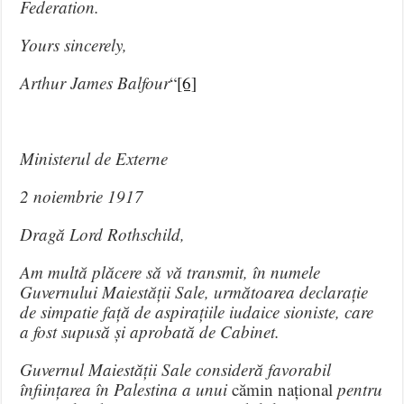
Federation.
Yours sincerely,
Arthur James Balfour
“
[6]
Ministerul de Externe
2 noiembrie 1917
Dragă Lord Rothschild,
Am multă plăcere să vă transmit, în numele
Guvernului Maiestății Sale, următoarea declarație
de simpatie față de aspirațiile iudaice sioniste, care
a fost supusă și aprobată de Cabinet.
Guvernul Maiestății Sale consideră favorabil
înființarea în Palestina a unui
cămin național
pentru