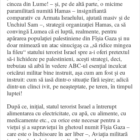
cincea din Lume! – și, pe de altă parte, o micime
paramilitară numită Hamas – insignifiantă
comparativ cu Armata Israelului, ajutată masiv și de
Unchiul Sam –, strategii organizației Hamas, ca să
convingă Lumea că ei luptă, realmente, pentru
apărarea populației palestiniene din Fîșia Gaza și nu
doar mimează un atac sinucigaș ca „să ridice mingea
la fileu“ statului terorist Israel spre a-i oferi pretextul
să-i lichideze pe palestinieni, acești strategi, deci,
trebuiau să aibă în vedere ABC-ul esențial inculcat
oricărui militar bine instruit, așa cum am fost și eu
instruit: cum să iasă dintr-o situație fără ieșire; adică
dintr-un clinci ivit, pe neașteptate, pe teren, în timpul
luptei!
După ce, inițial, statul terorist Israel a întrerupt
alimentarea cu electricitate, cu apă, cu alimente, cu
medicamente etc., cu orice este necesar pentru a
viețui și a supraviețui în ghetoul numit Fîșia Gaza –
care este o închisoare în aer liber –, Aviația militară