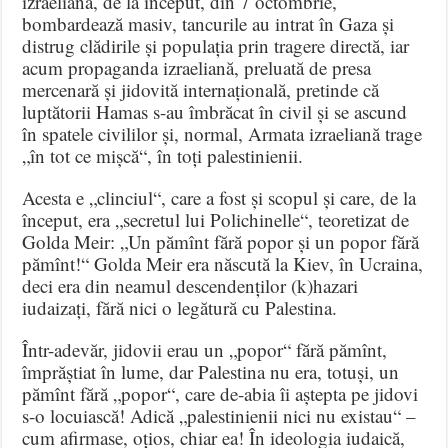
izraeliană, de la început, din 7 octombrie,
bombardează masiv, tancurile au intrat în Gaza și
distrug clădirile și populația prin tragere directă, iar
acum propaganda izraeliană, preluată de presa
mercenară și jidovită internațională, pretinde că
luptătorii Hamas s-au îmbrăcat în civil și se ascund
în spatele civililor și, normal, Armata izraeliană trage
„în tot ce mișcă“, în toți palestinienii.
Acesta e „clinciul“, care a fost și scopul și care, de la
început, era „secretul lui Polichinelle“, teoretizat de
Golda Meir: „Un pămînt fără popor și un popor fără
pămînt!“ Golda Meir era născută la Kiev, în Ucraina,
deci era din neamul descendenților (k)hazari
iudaizați, fără nici o legătură cu Palestina.
Într-adevăr, jidovii erau un „popor“ fără pămînt,
împrăștiat în lume, dar Palestina nu era, totuși, un
pămînt fără „popor“, care de-abia îi aștepta pe jidovi
s-o locuiască! Adică „palestinienii nici nu existau“ –
cum afirmase, oțios, chiar ea! În ideologia iudaică,