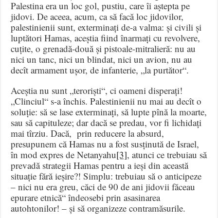
Palestina era un loc gol, pustiu, care îi aștepta pe
jidovi. De aceea, acum, ca să facă loc jidovilor,
palestinienii sunt, exterminați de-a valma: și civili și
luptători Hamas, aceștia fiind înarmați cu revolvere,
cuțite, o grenadă-două și pistoale-mitralieră: nu au
nici un tanc, nici un blindat, nici un avion, nu au
decît armament ușor, de infanterie, „la purtător“.
Aceștia nu sunt „teroriști“, ci oameni disperați!
„Clinciul“ s-a închis. Palestinienii nu mai au decît o
soluție: să se lase exterminați, să lupte pînă la moarte,
sau să capituleze; dar dacă se predau, vor fi lichidați
mai tîrziu. Dacă, prin reducere la absurd,
presupunem că Hamas nu a fost susținută de Israel,
în mod expres de Netanyahu
[3]
, atunci ce trebuiau să
prevadă strategii Hamas pentru a ieși din această
situație fără ieșire?! Simplu: trebuiau să o anticipeze
– nici nu era greu, căci de 90 de ani jidovii făceau
epurare etnică“ îndeosebi prin asasinarea
autohtonilor! – și să organizeze contramăsurile.