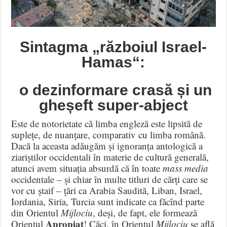
Sintagma „războiul Israel-
Hamas“:
o dezinformare crasă și un
gheșeft super-abject
Este de notorietate că limba engleză este lipsită de
suplețe, de nuanțare, comparativ cu limba română.
Dacă la aceasta adăugăm și ignoranța antologică a
ziariștilor occidentali în materie de cultură generală,
atunci avem situația absurdă că în toate
mass media
occidentale – și chiar în multe titluri de cărți care se
vor cu ștaif – țări ca Arabia Saudită, Liban, Israel,
Iordania, Siria, Turcia sunt indicate ca făcînd parte
din Orientul
Mijlociu
, deși, de fapt, ele formează
Apropiat
Orientul
! Căci, în Orientul
Mijlociu
se află