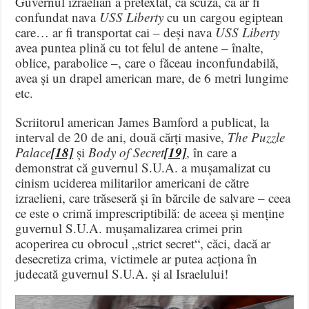
Guvernul izraelian a pretextat, ca scuză, că ar fi
confundat nava
USS Liberty
cu un cargou egiptean
care… ar fi transportat cai – deși nava
USS Liberty
avea puntea plină cu tot felul de antene – înalte,
oblice, parabolice –, care o făceau inconfundabilă,
avea și un drapel american mare, de 6 metri lungime
etc.
Scriitorul american James Bamford a publicat, la
interval de 20 de ani, două cărți masive,
The Puzzle
[18]
[19]
Palace
și
Body of Secret
, în care a
demonstrat că guvernul S.U.A. a mușamalizat cu
cinism uciderea militarilor americani de către
izraelieni, care trăseseră și în bărcile de salvare – ceea
ce este o crimă imprescriptibilă: de aceea și menține
guvernul S.U.A. mușamalizarea crimei prin
acoperirea cu obrocul „strict secret“, căci, dacă ar
desecretiza crima, victimele ar putea acționa în
judecată guvernul S.U.A. și al Israelului!