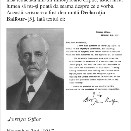
lumea să nu-şi poată da seama despre ce e vorba.
Declaraţia
Această scrisoare a fost denumită
Balfour»
[5]
. Iată textul ei:
„
Foreign Office
November 2nd, 1917