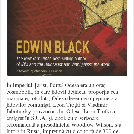
În Imperiul Țarist, Portul Odesa era un oraș
cosmopolit, în care jidovii dețineau proporția cea
mai mare; totodată, Odesa devenise o pepinieră a
jidovilor comuniști. Leon Troțki și Vladimir
Jabotinsky proveneau din Odesa. Leon Troțki a
emigrat în S.U.A. și, apoi, cu o scrisoare
recomandată a președintelui Woodrow Wilson, s-a
întors în Rusia, împreună cu o cohortă de 300 de