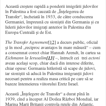
Această creștere rapidă a ponderii imigrării jidovilor
în Palestina a fost cauzată de „Înțelegerea de
Transfer“, încheiată în 1933, de către conducerea
Germaniei, împreună cu sioniștii din Germania și cu
liderii jidovilor imigrați anterior în Palestina din
Europa Centrală și de Est.
The Transfer
Agreement
[12]
a decurs public, oficial
și în mod „reciproc avantajos în mare măsură“ – cum
a consemnat corect chiar Hannah Arendt, în cartea sa
[13]
Eichmann la Ierusalim
–, întrucît cei trei
actoni
aveau același scop, chiar dacă din interese diferite,
chiar opuse: Germania hitleristă să scape de jidovi,
iar sioniștii să aducă în Palestina imigranții jidovi
necesari pentru a realiza masa critică pe care să se
bazeze întemeierea viitorului Eretz Israel.
Această „Înțelegere de Transfer“ a durat pînă în
1939, cînd a început Al Doilea Război Mondial, iar
Marina Marii Britanii controla rutele din Atlantic.