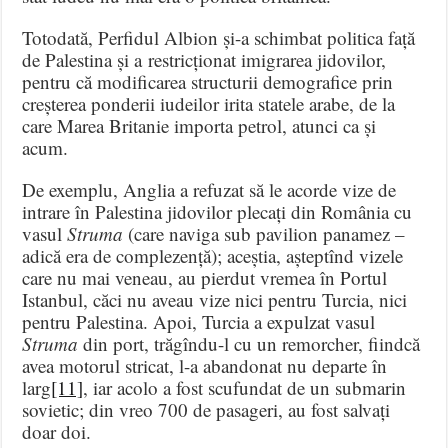
Totodată, Perfidul Albion și-a schimbat politica față
de Palestina și a restricționat imigrarea jidovilor,
pentru că modificarea structurii demografice prin
creșterea ponderii iudeilor irita statele arabe, de la
care Marea Britanie importa petrol, atunci ca și
acum.
De exemplu, Anglia a refuzat să le acorde vize de
intrare în Palestina jidovilor plecați din România cu
vasul
Struma
(care naviga sub pavilion panamez –
adică era de complezență); aceștia, așteptînd vizele
care nu mai veneau, au pierdut vremea în Portul
Istanbul, căci nu aveau vize nici pentru Turcia, nici
pentru Palestina. Apoi, Turcia a expulzat vasul
Struma
din port, trăgîndu-l cu un remorcher, fiindcă
avea motorul stricat, l-a abandonat nu departe în
larg
[11]
, iar acolo a fost scufundat de un submarin
sovietic; din vreo 700 de pasageri, au fost salvați
doar doi.