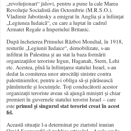
„revoluționari“ jidovi, pentru a pune la cale Marea
Revoluție Socialistă din Octombrie (M.R.S.O.).
Vladimir Jabotinsky a emigrat în Anglia și a înființat
„Legiunea Iudaică“, cu care a luptat în cadrul
Armatei Regale a Imperiului Britanic.
După încheierea Primului Război Mondial, în 1918,
resturile „Legiunii Iudaice“, demobilizate, s-au
infiltrat în Palestina și au stat la baza formării
organizațiilor teroriste Irgun, Haganah, Stern, Lehi
etc. Acestea, pînă la înființarea statului Israel, s-au
dedat la comiterea unor atrocități sinistre contra
palestinienilor, pentru a-i obliga să-și părăsească
pămînturile și locuințele. Toți conducătorii acestor
organizații teroriste aveau să ajungă miniștri și chiar
premieri în guvernele statului terorist Israel – care
primul și singurul stat terorist creat în acest
este
fel.
Această situație l-a determinat pe ziaristul iranian
Omid Souresrafil să publice articolul, „Acolo unde