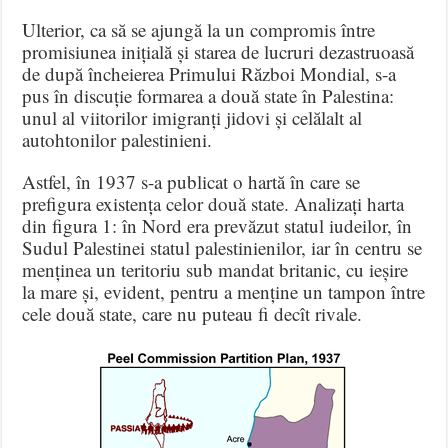
Ulterior, ca să se ajungă la un compromis între
promisiunea inițială și starea de lucruri dezastruoasă
de după încheierea Primului Război Mondial, s-a
pus în discuție formarea a două state în Palestina:
unul al viitorilor imigranți jidovi și celălalt al
autohtonilor palestinieni.
Astfel, în 1937 s-a publicat o hartă în care se
prefigura existența celor două state. Analizați harta
din figura 1: în Nord era prevăzut statul iudeilor, în
Sudul Palestinei statul palestinienilor, iar în centru se
menținea un teritoriu sub mandat britanic, cu ieșire
la mare și, evident, pentru a menține un tampon între
cele două state, care nu puteau fi decît rivale.