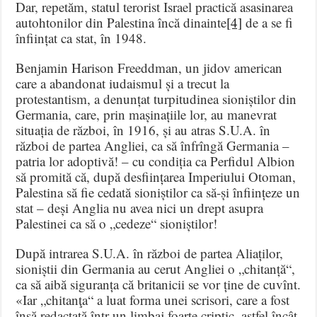
Dar, repetăm, statul terorist Israel practică asasinarea
autohtonilor din Palestina încă dinainte
[4]
de a se fi
înființat ca stat, în 1948.
Benjamin Harison Freeddman, un jidov american
care a abandonat iudaismul și a trecut la
protestantism, a denunțat turpitudinea sioniștilor din
Germania, care, prin mașinațiile lor, au manevrat
situația de război, în 1916, și au atras S.U.A. în
război de partea Angliei, ca să înfrîngă Germania –
patria lor adoptivă! – cu condiția ca Perfidul Albion
să promită că, după desființarea Imperiului Otoman,
Palestina să fie cedată sioniștilor ca să-și înființeze un
stat – deși Anglia nu avea nici un drept asupra
Palestinei ca să o „cedeze“ sioniștilor!
După intrarea S.U.A. în război de partea Aliaților,
sioniștii din Germania au cerut Angliei o „chitanță“,
ca să aibă siguranța că britanicii se vor ține de cuvînt.
«Iar „chitanţa“ a luat forma unei scrisori, care a fost
însă redactată într-un limbaj foarte criptic, astfel încât