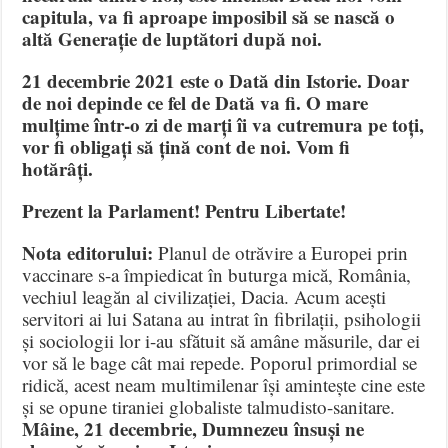
capitula, va fi aproape imposibil să se nască o
altă Generație de luptători după noi.
21 decembrie 2021 este o Dată din Istorie. Doar
de noi depinde ce fel de Dată va fi. O mare
mulțime într-o zi de marți îi va cutremura pe toți,
vor fi obligați să țină cont de noi. Vom fi
hotărâți.
Prezent la Parlament! Pentru Libertate!
Nota editorului:
Planul de otrăvire a Europei prin
vaccinare s-a împiedicat în buturga mică, România,
vechiul leagăn al civilizației, Dacia. Acum acești
servitori ai lui Satana au intrat în fibrilații, psihologii
și sociologii lor i-au sfătuit să amâne măsurile, dar ei
vor să le bage cât mai repede. Poporul primordial se
ridică, acest neam multimilenar își amintește cine este
și se opune tiraniei globaliste talmudisto-sanitare.
Mâine, 21 decembrie, Dumnezeu însuși ne