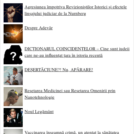
Agresiunea împotriva Revizioniștilor Istorici și efectele
linșajului judiciar de la Nurnberg
Despre Adevăr
DICȚIONARUL COINCIDENȚELOR – Cine sunt iudeii
care ne-au influențat țara în istoria recentă
DEȘERTĂCIUNE?! Nu, APĂRARE!
Resetarea Medicinei sau Resetarea Omenirii prin
Nanotehnologie
Noul Legământ
Vaccinarea înseamnă crimă, un atentat la sănătatea