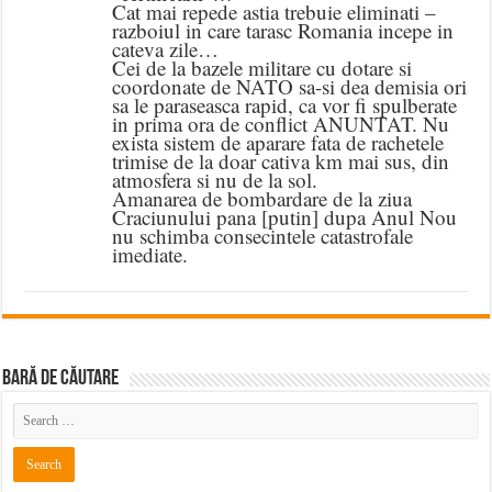
Cat mai repede astia trebuie eliminati –
razboiul in care tarasc Romania incepe in
cateva zile…
Cei de la bazele militare cu dotare si
coordonate de NATO sa-si dea demisia ori
sa le paraseasca rapid, ca vor fi spulberate
in prima ora de conflict ANUNTAT. Nu
exista sistem de aparare fata de rachetele
trimise de la doar cativa km mai sus, din
atmosfera si nu de la sol.
Amanarea de bombardare de la ziua
Craciunului pana [putin] dupa Anul Nou
nu schimba consecintele catastrofale
imediate.
BARĂ DE CĂUTARE