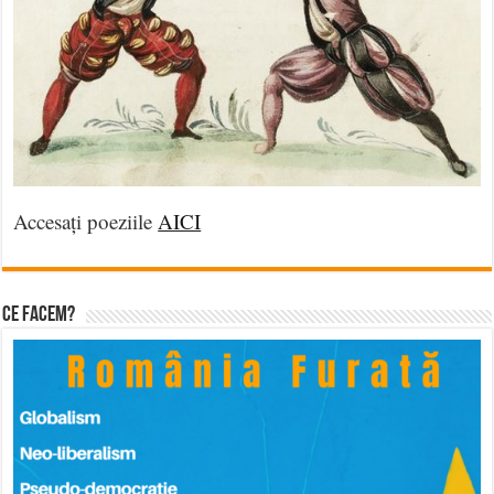
Accesați poeziile
AICI
Ce facem?