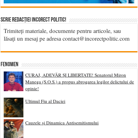
Scrie Redacției Incorect Politic!
Trimiteți materiale, documente pentru articole, sau
lăsați un mesaj pe adresa contact@incorectpolitic.com
Fenomen
CURAJ, ADEVĂR ȘI LIBERTATE! Senatorul Miron
Manega (S.O.S.) a propus abrogarea legilor delictului de
opinie!
Ultimul Fiu al Daciei
Cauzele și Dinamica Antisemitismului