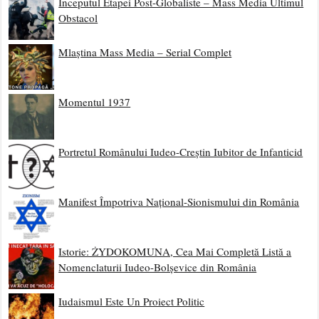
Începutul Etapei Post-Globaliste – Mass Media Ultimul
Obstacol
Mlaștina Mass Media – Serial Complet
Momentul 1937
Portretul Românului Iudeo-Creștin Iubitor de Infanticid
Manifest Împotriva Național-Sionismului din România
Istorie: ŻYDOKOMUNA, Cea Mai Completă Listă a
Nomenclaturii Iudeo-Bolșevice din România
Iudaismul Este Un Proiect Politic