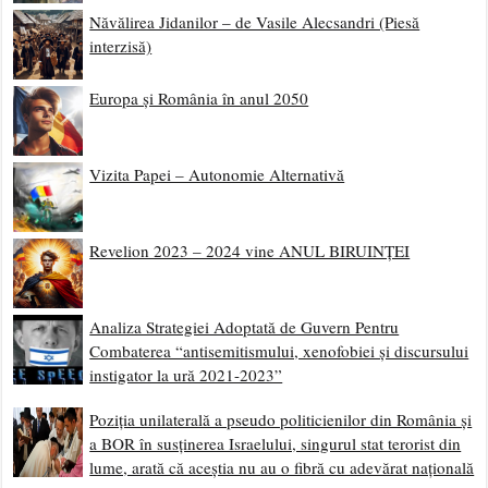
Năvălirea Jidanilor – de Vasile Alecsandri (Piesă
interzisă)
Europa și România în anul 2050
Vizita Papei – Autonomie Alternativă
Revelion 2023 – 2024 vine ANUL BIRUINȚEI
Analiza Strategiei Adoptată de Guvern Pentru
Combaterea “antisemitismului, xenofobiei și discursului
instigator la ură 2021-2023”
Poziția unilaterală a pseudo politicienilor din România și
a BOR în susținerea Israelului, singurul stat terorist din
lume, arată că aceștia nu au o fibră cu adevărat națională