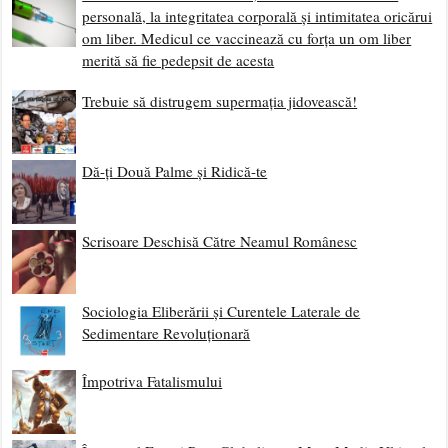
personală, la integritatea corporală și intimitatea oricărui
om liber. Medicul ce vaccinează cu forța un om liber
merită să fie pedepsit de acesta
Trebuie să distrugem supermația jidovească!
Dă-ți Două Palme și Ridică-te
Scrisoare Deschisă Către Neamul Românesc
Sociologia Eliberării și Curentele Laterale de
Sedimentare Revoluționară
Împotriva Fatalismului