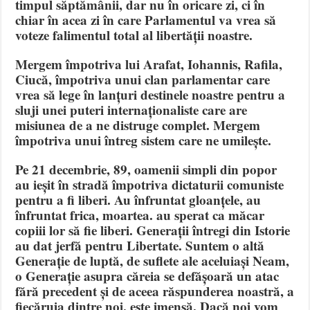
timpul săptămânii, dar nu în oricare zi, ci în
chiar în acea zi în care Parlamentul va vrea să
voteze falimentul total al libertății noastre.
Mergem împotriva lui Arafat, Iohannis, Rafila,
Ciucă, împotriva unui clan parlamentar care
vrea să lege în lanțuri destinele noastre pentru a
sluji unei puteri internaționaliste care are
misiunea de a ne distruge complet. Mergem
împotriva unui întreg sistem care ne umilește.
Pe 21 decembrie, 89, oamenii simpli din popor
au ieșit în stradă împotriva dictaturii comuniste
pentru a fi liberi. Au înfruntat gloanțele, au
înfruntat frica, moartea. au sperat ca măcar
copiii lor să fie liberi. Generații întregi din Istorie
au dat jerfă pentru Libertate. Suntem o altă
Generație de luptă, de suflete ale aceluiași Neam,
o Generație asupra căreia se defășoară un atac
fără precedent și de aceea răspunderea noastră, a
fiecăruia dintre noi, este imensă. Dacă noi vom