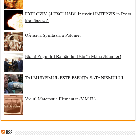
EXPLOZIV ȘI EXCLUSIV: Interviul INTERZIS în Presa
Românească
Ofensiva Spirituală a Poloniei
Biciul Prigonirii Românilor Este în Mâna Jidanilor!
TALMUDISMUL ESTE ESENȚA SATANISMULUI
Viciul Matematic Elementar (V.M.E.)
RSS