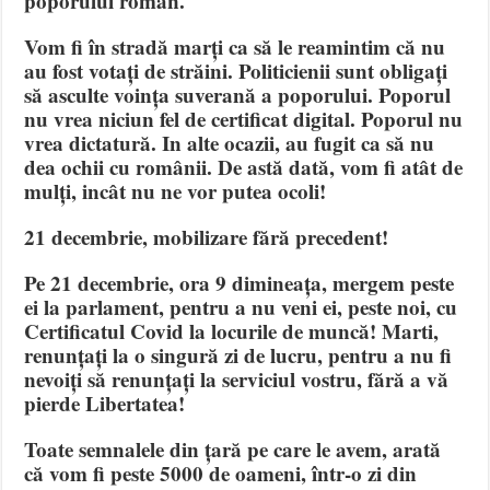
poporului român.
Vom fi în stradă marți ca să le reamintim că nu
au fost votați de străini. Politicienii sunt obligați
să asculte voința suverană a poporului. Poporul
nu vrea niciun fel de certificat digital. Poporul nu
vrea dictatură. In alte ocazii, au fugit ca să nu
dea ochii cu românii. De astă dată, vom fi atât de
mulți, incât nu ne vor putea ocoli!
21 decembrie, mobilizare fără precedent!
Pe 21 decembrie, ora 9 dimineața, mergem peste
ei la parlament, pentru a nu veni ei, peste noi, cu
Certificatul Covid la locurile de muncă! Marti,
renunțați la o singură zi de lucru, pentru a nu fi
nevoiți să renunțați la serviciul vostru, fără a vă
pierde Libertatea!
Toate semnalele din țară pe care le avem, arată
că vom fi peste 5000 de oameni, într-o zi din