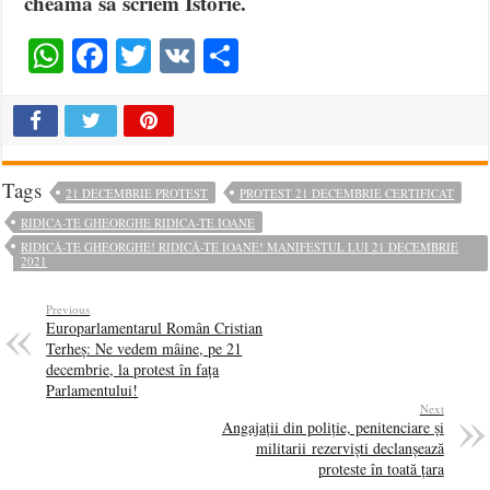
cheamă să scriem Istorie.
WhatsApp
Facebook
Twitter
VK
Share
Tags
21 DECEMBRIE PROTEST
PROTEST 21 DECEMBRIE CERTIFICAT
RIDICA-TE GHEORGHE RIDICA-TE IOANE
RIDICĂ-TE GHEORGHE! RIDICĂ-TE IOANE! MANIFESTUL LUI 21 DECEMBRIE
2021
Previous
Europarlamentarul Român Cristian
Terheș: Ne vedem mâine, pe 21
decembrie, la protest în fața
Parlamentului!
Next
Angajații din poliție, penitenciare și
militarii rezerviști declanșează
proteste în toată țara