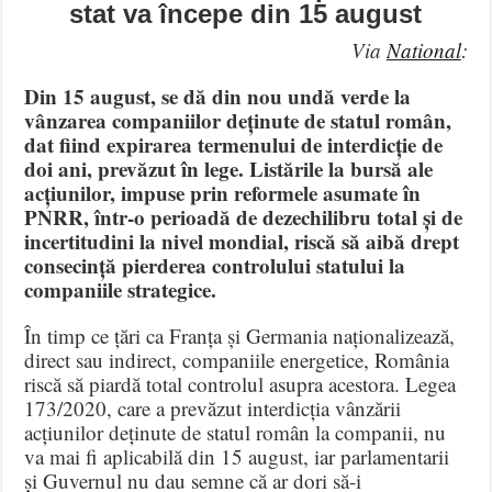
stat va începe din 15 august
Via
National
:
Din 15 august, se dă din nou undă verde la
vânzarea companiilor deținute de statul român,
dat fiind expirarea termenului de interdicție de
doi ani, prevăzut în lege. Listările la bursă ale
acțiunilor, impuse prin reformele asumate în
PNRR, într-o perioadă de dezechilibru total și de
incertitudini la nivel mondial, riscă să aibă drept
consecință pierderea controlului statului la
companiile strategice.
În timp ce țări ca Franța și Germania naționalizează,
direct sau indirect, companiile energetice, România
riscă să piardă total controlul asupra acestora. Legea
173/2020, care a prevăzut interdicția vânzării
acțiunilor deținute de statul român la companii, nu
va mai fi aplicabilă din 15 august, iar parlamentarii
și Guvernul nu dau semne că ar dori să-i