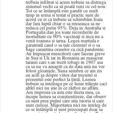
trebuia infiltrat si acum trebuie sa distruga
sistemul vechi ca să poată veni cu cel nou.
Tot ce se întâmplă este gandit cu mult
timp in urma si testat si practic sunt de
acord cu ei ca trebuie sa schimbăm foaia
dar fara luptă chiar o sa reuseasca sa ne
reduca cel putin 95%. Deja in Australia si
Portugalia dau jos toate recordurile de
mortalitate cu 90% vaccinați si inca nu a
venit toamna si iarna. Legea martiala e
garantată cand o sa taie curentul si o sa
bage carantina oraselor ca cică pandemie.
Au împușcat muncitorii care faceau greve
in Sua si Uk iar in Romania au masacrat
taranii care s-au trezit iobagi in 1907 asa
ca sa nu va amagiti ca de data asta nu vor
folosi gloanțele. Suna sumbru ce am zis
eu acili șa despre viitor dar trecutul si
prezentul este perfect la țintă. Lumea
trebuie sa inteleaga pe ce lume trăiește caci
altfel nici nu știe in ce război ne aflăm.
Am impresia ca asta este iluzia mea, ca
incepe lumea sa conștientizeze, dar observ
ca sunt prea puțini care stiu istoria si care
sunt curioși. Majoritatea nici nu inteleg de
ce se întâmplă si sunt preocupati doar sa