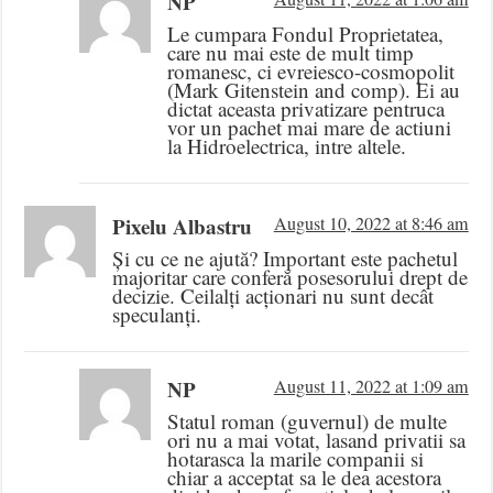
NP
Le cumpara Fondul Proprietatea,
care nu mai este de mult timp
romanesc, ci evreiesco-cosmopolit
(Mark Gitenstein and comp). Ei au
dictat aceasta privatizare pentruca
vor un pachet mai mare de actiuni
la Hidroelectrica, intre altele.
Pixelu Albastru
August 10, 2022 at 8:46 am
Și cu ce ne ajută? Important este pachetul
majoritar care conferă posesorului drept de
decizie. Ceilalți acționari nu sunt decât
speculanți.
NP
August 11, 2022 at 1:09 am
Statul roman (guvernul) de multe
ori nu a mai votat, lasand privatii sa
hotarasca la marile companii si
chiar a acceptat sa le dea acestora