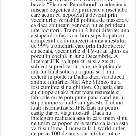
bazele “Planned Parenthood” o adevărată
miscare eugenica de purificare a rasei albe
care acum cu nepoțelul a devenit prin
vaccinuri o veritabilă politica de masacrare
ca daca spuneam genocid nu se prindeau
interlocutorii. Traim in 2 lumi diferite: una
a stapanilor (așa-zișii hoti si psihopati cu
complexul de dumnezei) si una a restului
de 99% a omenirii care prin indobitocire
cu scoala, vaccinurile si TV-ul au ajuns ca
porcu in cocină in luna Decembrie. A
încercat JFK sa lupte cu ei si a zis cu
subiect si predicat cu cine ne luptăm dar
intr-un final sotie-sa a ajuns să-i tina
creierii in poale la Dallas daca va aduceti
aminte filmările. Nici Abe Shinzo nu a
fost cuminte si na ghinion. Cu astia care
au cumparat aka furat toate resursele si
fabricile nu te poti pune pana cand nu îi
ști pe nume si unde sa-i găsești. Trebuie
luati sistematizat si JFK-izați nu pentru
castig dar pt viața noastră. Daca nu
intelegem realitatea asta in care traim si nu
ne unim ca popor mi-e teama ca iarna asta
va fi si ultima. Lucreaza la 1 world order
de peste 100 de ani si au infiltrat tot ce