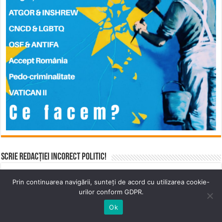
Scrie Redacției Incorect Politic!
Trimiteți materiale, documente pentru articole, sau
Prin continuarea navigării, sunteți de acord cu utilizarea cookie-
lăsați un mesaj pe adresa contact@incorectpolitic.com
urilor conform GDPR.
Ok