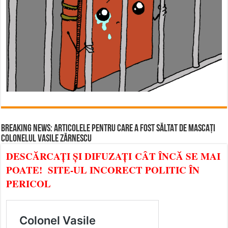
BREAKING NEWS: ARTICOLELE PENTRU CARE A FOST SĂLTAT DE MASCAȚI
COLONELUL VASILE ZĂRNESCU
DESCĂRCAȚI ȘI DIFUZAȚI CÂT ÎNCĂ SE MAI
POATE! SITE-UL INCORECT POLITIC ÎN
PERICOL