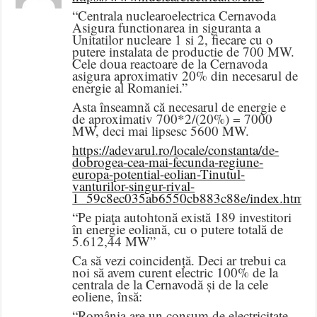
“Centrala nuclearoelectrica Cernavoda
Asigura functionarea in siguranta a
Unitatilor nucleare 1 si 2, fiecare cu o
putere instalata de productie de 700 MW.
Cele doua reactoare de la Cernavoda
asigura aproximativ 20% din necesarul de
energie al Romaniei.”
Asta înseamnă că necesarul de energie e
de aproximativ 700*2/(20%) = 7000
MW, deci mai lipsesc 5600 MW.
https://adevarul.ro/locale/constanta/de-
dobrogea-cea-mai-fecunda-regiune-
europa-potential-eolian-Tinutul-
vanturilor-singur-rival-
1_59c8ec035ab6550cb883c88e/index.html
“Pe piaţa autohtonă există 189 investitori
în energie eoliană, cu o putere totală de
5.612,44 MW”
Ca să vezi coincidență. Deci ar trebui ca
noi să avem curent electric 100% de la
centrala de la Cernavodă și de la cele
eoliene, însă:
“România are un consum de electricitate