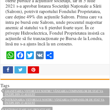
oferte publice a acțiunilor societății, iar în 5 iulie
2021 s-a aprobat listarea Societății Naționale a Sării
(Salrom), potrivit raportului Fondului Proprietatea,
care deține 49% din acțiunile Salrom. Prima care va
intra pe bursă este Salrom, unde procentul majoritar
anemic al statului va fi pierdut foarte ușor. În ce
privește Hidroelectrica, Fondul Proprietatea insistă ca
acțiunile să fie tranzacționate pe Bursa de la Londra,
însă nu s-a ajuns încă la un consens.
WhatsApp
Facebook
Twitter
VK
Share
Tags
AMANETAREA VIITORULUI NOSTRU! VÂNZAREA COMPANIILOR DE STAT VA
ÎNCEPE DIN 15 AUGUST
ÎNSTRĂINAREA VIITORULUI NOSTRU! VÂNZAREA COMPANIILOR DE STAT VA
ÎNCEPE DIN 15 AUGUST
NATIONALIZARE SAU PRIVATIZARE