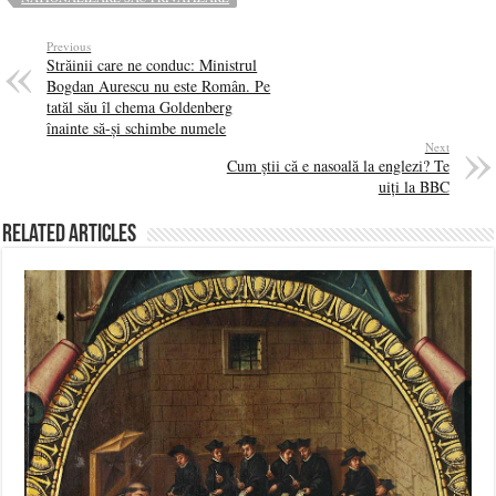
Previous
Străinii care ne conduc: Ministrul
Bogdan Aurescu nu este Român. Pe
tatăl său îl chema Goldenberg
înainte să-și schimbe numele
Next
Cum știi că e nasoală la englezi? Te
uiți la BBC
Related Articles