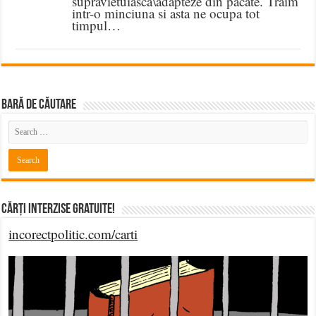
supravietuiasca\adapteze din păcate. Traim
intr-o minciuna si asta ne ocupa tot
timpul…
BARĂ DE CĂUTARE
Cărți Interzise Gratuite!
incorectpolitic.com/carti