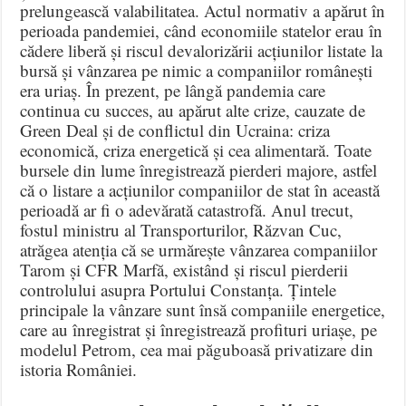
prelungească valabilitatea. Actul normativ a apărut în
perioada pandemiei, când economiile statelor erau în
cădere liberă și riscul devalorizării acțiunilor listate la
bursă și vânzarea pe nimic a companiilor românești
era uriaș. În prezent, pe lângă pandemia care
continua cu succes, au apărut alte crize, cauzate de
Green Deal și de conflictul din Ucraina: criza
economică, criza energetică și cea alimentară. Toate
bursele din lume înregistrează pierderi majore, astfel
că o listare a acțiunilor companiilor de stat în această
perioadă ar fi o adevărată catastrofă. Anul trecut,
fostul ministru al Transporturilor, Răzvan Cuc,
atrăgea atenția că se urmărește vânzarea companiilor
Tarom și CFR Marfă, existând și riscul pierderii
controlului asupra Portului Constanța. Țintele
principale la vânzare sunt însă companiile energetice,
care au înregistrat și înregistrează profituri uriașe, pe
modelul Petrom, cea mai păguboasă privatizare din
istoria României.