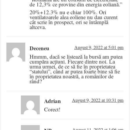
de 12,3% ce provine din energia eoliană.”
20%+12.3% nu e chiar 100%. Ori
ventilatoarele alea eoliene nu dau curent
cât scrie în prospect, ori se întâmplă
altceva.
Deceneu
August 9, 2022 at 5:01 pm
Hmmm, dacă se listează la bursă am putea
cumpăra acțiuni. Fiecare dintre noi. La
urma urmei, de ce să fie în proprietatea
“statului”, când ar putea foarte bine să fie
în proprietatea noastră, a românilor de
rând?
Adrian
August 9, 2022 at 10:31 pm
Corect!
August 11, 2022 at 1:06 am