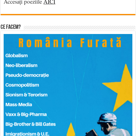
Accesați poeziile
AICI
Ce facem?