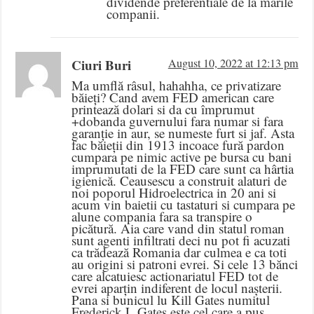
dividende preferentiale de la marile
companii.
Ciuri Buri
August 10, 2022 at 12:13 pm
Ma umflă râsul, hahahha, ce privatizare
băieți? Cand avem FED american care
printează dolari si da cu împrumut
+dobanda guvernului fara numar si fara
garanție in aur, se numeste furt si jaf. Asta
fac băieții din 1913 incoace fură pardon
cumpara pe nimic active pe bursa cu bani
imprumutati de la FED care sunt ca hârtia
igienică. Ceausescu a construit alaturi de
noi poporul Hidroelectrica in 20 ani si
acum vin baietii cu tastaturi si cumpara pe
alune compania fara sa transpire o
picătură. Aia care vand din statul roman
sunt agenti infiltrati deci nu pot fi acuzati
ca trădează Romania dar culmea e ca toti
au origini si patroni evrei. Si cele 13 bănci
care alcatuiesc actionariatul FED tot de
evrei aparțin indiferent de locul nașterii.
Pana si bunicul lu Kill Gates numitul
Frederick L.Gates este cel care a pus