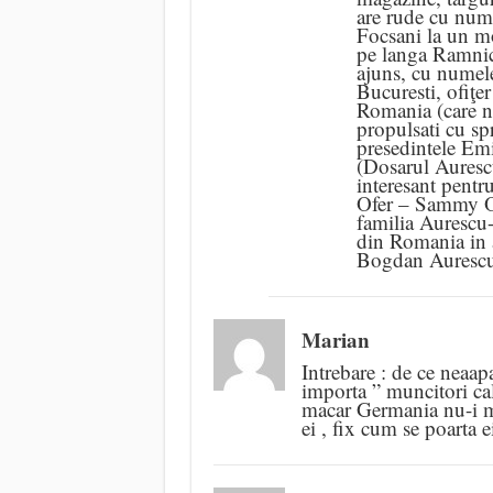
are rude cu nume
Focsani la un mo
pe langa Ramnic
ajuns, cu numele
Bucuresti, ofiţe
Romania (care nu 
propulsati cu sp
presedintele Emi
(Dosarul Aurescu
interesant pentru
Ofer – Sammy Ofe
familia Aurescu
din Romania in a
Bogdan Auresc
Marian
Intrebare : de ce neaa
importa ” muncitori cali
macar Germania nu-i ma
ei , fix cum se poarta e