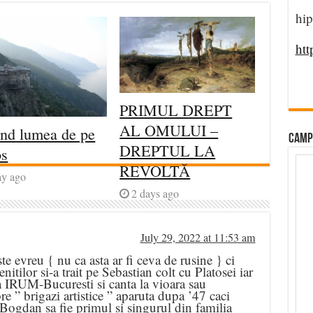
hip
htt
PRIMUL DREPT
AL OMULUI –
ind lumea de pe
CAMP
DREPTUL LA
os
REVOLTĂ
ay ago
2 days ago
July 29, 2022 at 11:53 am
 evreu { nu ca asta ar fi ceva de rusine } ci
tilor si-a trait pe Sebastian colt cu Platosei iar
 la IRUM-Bucuresti si canta la vioara sau
re ” brigazi artistice ” aparuta dupa ’47 caci
s Bogdan sa fie primul si singurul din familia