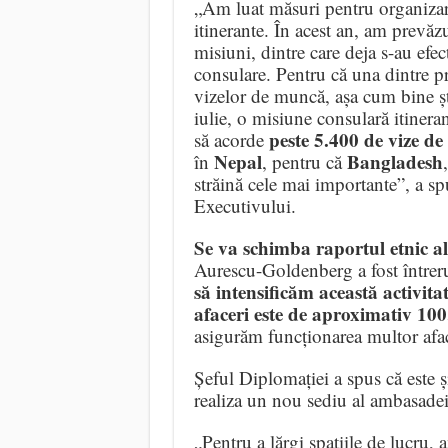
„Am luat măsuri pentru organizar
itinerante. În acest an, am prevăz
misiuni, dintre care deja s-au efec
consulare. Pentru că una dintre pr
vizelor de muncă, așa cum bine ști
iulie, o misiune consulară itineran
peste 5.400 de vize d
să acorde
Nepal
Bangladesh
în
, pentru că
străină cele mai importante”, a 
Executivului.
Se va schimba raportul etnic 
Aurescu-Goldenberg a fost întrer
să intensificăm această activita
afaceri este de aproximativ 10
asigurăm funcționarea multor afac
Șeful Diplomației a spus că este ș
realiza un nou sediu al ambasade
„Pentru a lărgi spațiile de lucru, 