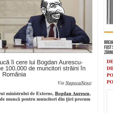
BREAK
FOST 
ZĂRN
DE
ucă îi cere lui Bogdan Aurescu-
DI
 100.000 de muncitori străini în
România
PO
PO
Via
NapocaNews
:
rut ministrului de Externe,
Bogdan Aurescu
,
or de muncă pentru muncitori din țări precum