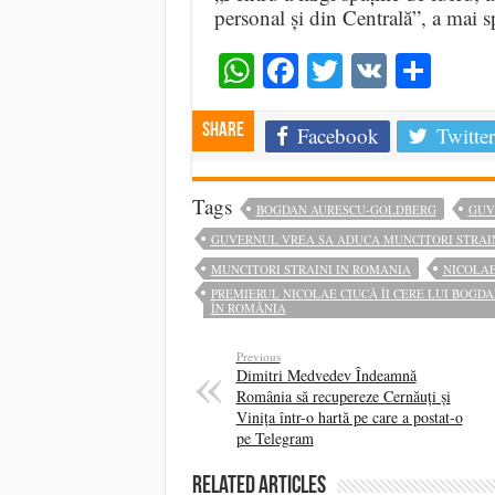
personal și din Centrală”, a mai
WhatsApp
Facebook
Twitter
VK
Shar
Share
Facebook
Twitter
Tags
BOGDAN AURESCU-GOLDBERG
GUV
GUVERNUL VREA SA ADUCA MUNCITORI STRAI
MUNCITORI STRAINI IN ROMANIA
NICOLAE
PREMIERUL NICOLAE CIUCĂ ÎI CERE LUI BOGD
ÎN ROMÂNIA
Previous
Dimitri Medvedev Îndeamnă
România să recupereze Cernăuți și
Vinița într-o hartă pe care a postat-o
pe Telegram
Related Articles