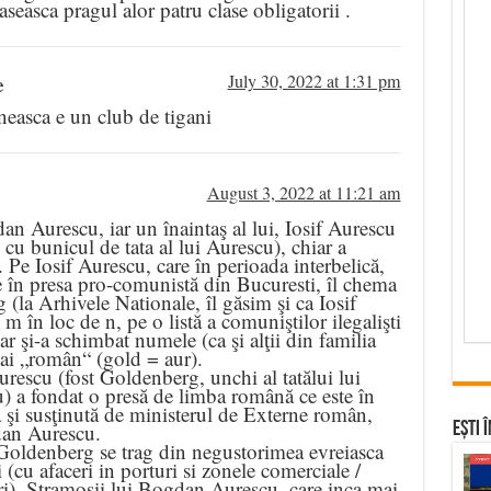
seasca pragul alor patru clase obligatorii .
e
July 30, 2022 at 1:31 pm
easca e un club de tigani
August 3, 2022 at 11:21 am
n Aurescu, iar un înaintaş al lui, Iosif Aurescu
 cu bunicul de tata al lui Aurescu), chiar a
. Pe Iosif Aurescu, care în perioada interbelică,
ie în presa pro-comunistă din Bucuresti, îl chema
 (la Arhivele Nationale, îl găsim şi ca Iosif
 în loc de n, pe o listă a comuniştilor ilegalişti
r şi-a schimbat numele (ca şi alţii din familia
mai „român“ (gold = aur).
Aurescu (fost Goldenberg, unchi al tatălui lui
 a fondat o presă de limba română ce este în
ă şi susţinută de ministerul de Externe român,
an Aurescu.
Ești 
Goldenberg se trag din negustorimea evreiasca
 (cu afaceri in porturi si zonele comerciale /
i). Stramosii lui Bogdan Aurescu, care inca mai