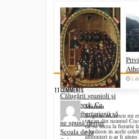
Priv
Ath
1 d
11 comments
Călugării spanioli și
piața liberă: Ce
Marian
„uită” libertarienii să
Bogdan AUrescu nu este
tzigan din neamul Coceni
ne spună despre
tat-su lucra la fierarie
Școala de la
acordeon in acele celeb
altminteri n-ar fi ajun