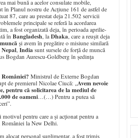
ea mai bună a acelor consulate mobile,
ut în Planul nostru de Acțiune 161 de astfel de
tuat 87, care au prestat deja 21.502 servicii
oblemele principale se referă la acordarea
m, a fost organizată deja, în perioada aprilie-
Bangladesh
Dhaka
tă în
, la
, care a reușit deja
e muncă
și avem în pregătire o misiune similară
Nepal
India
,
,
sunt sursele de forță de muncă
spus Bogdan Aurescu-Goldberg în ședința
al României?
Ministrul de Externe Bogdan
Avem nevoie
upt de premierul Nicolae Ciucă: „
te, pentru că solicitarea de la mediul de
0.000 de oameni
…(…) Pentru a putea să
eri”.
i motivul pentru care a și acționat pentru a
i României la New Delhi.
am alocat personal suplimentar, a fost trimis