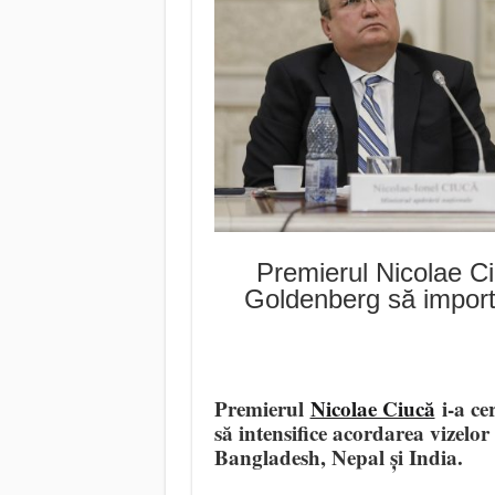
Premierul Nicolae Ci
Goldenberg să importe
Premierul
Nicolae Ciucă
i-a ce
să intensifice acordarea vizel
Bangladesh, Nepal și India.