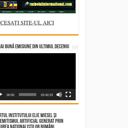
CESAȚI SITE-UL AICI
AI BUNĂ EMISIUNE DIN ULTIMUL DECENIU
deo
yer
00:00
03:40:33
tul Institutului Elie Wiesel și
emitismul Artificial Generat prin
irea Naționaliștilor Români