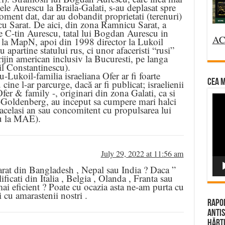
le Aurescu la Braila-Galati, s-au deplasat spre
ment dat, dar au dobandit proprietati (terenuri)
u Sarat. De aici, din zona Ramnicu Sarat, a
 C-tin Aurescu, tatal lui Bogdan Aurescu in
AC
r la MapN, apoi din 1998 director la Lukoil
apartine statului rus, ci unor afaceristi “rusi”
rijin american inclusiv la Bucuresti, pe langa
l Constantinescu).
-Lukoil-familia israeliana Ofer ar fi foarte
CEA M
 cine l-ar parcurge, dacă ar fi publicat; israelienii
r & family -, originari din zona Galati, ca si
Vi
-Goldenberg, au inceput sa cumpere mari halci
celasi an sau concomitent cu propulsarea lui
Pla
u la MAE).
July 29, 2022 at 11:56 am
parat din Bangladesh , Nepal sau India ? Daca ”
ficati din Italia , Belgia , Olanda , Franta sau
i eficient ? Poate cu ocazia asta ne-am purta cu
i cu amarastenii nostri .
Rapor
Antis
Hărțu