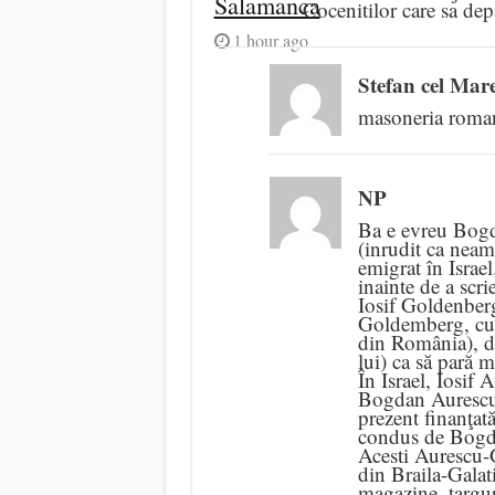
Salamanca
Cocenitilor care sa depa
1 hour ago
Stefan cel Mar
masoneria roman
NP
Ba e evreu Bogda
(inrudit ca neam
emigrat în Israel
inainte de a scr
Iosif Goldenberg
Goldemberg, cu m
din România), da
lui) ca să pară 
În Israel, Iosif 
Bogdan Aurescu)
prezent finanţat
condus de Bogd
Acesti Aurescu-
din Braila-Galati
magazine, targur