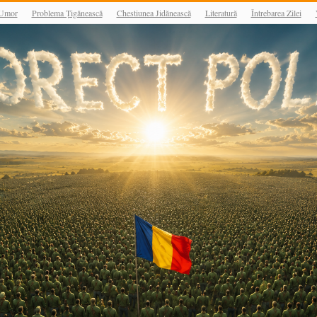
Umor
Problema Țigănească
Chestiunea Jidănească
Literatură
Întrebarea Zilei