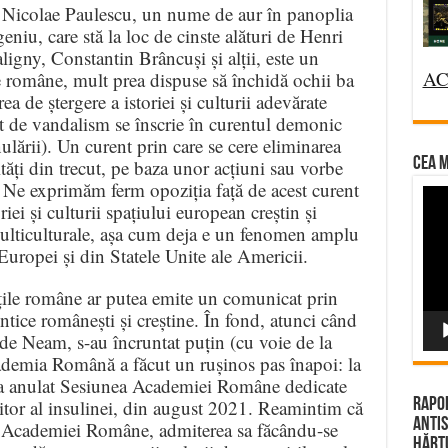
 Nicolae Paulescu, un nume de aur în panoplia
niu, care stă la loc de cinste alături de Henri
gny, Constantin Brâncuși și alții, este un
AC
 române, mult prea dispuse să închidă ochii ba
ea de ștergere a istoriei și culturii adevărate
act de vandalism se înscrie în curentul demonic
ulării). Un curent prin care se cere eliminarea
CEA M
tăți din trecut, pe baza unor acțiuni sau vorbe
c. Ne exprimăm ferm opoziția față de acest curent
Vi
riei și culturii spațiului european creștin și
Pla
multiculturale, așa cum deja e un fenomen amplu
l Europei și din Statele Unite ale Americii.
țile române ar putea emite un comunicat prin
entice românești și creștine. În fond, atunci când
i de Neam, s-au încruntat puțin (cu voie de la
cademia Română a făcut un rușinos pas înapoi: la
i a anulat Sesiunea Academiei Române dedicate
itor al insulinei, din august 2021. Reamintim că
Rapor
Antis
 Academiei Române, admiterea sa făcându-se
Hărțu