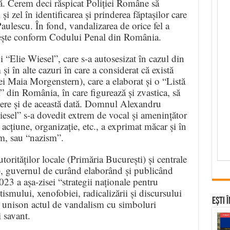
ptă. Cerem deci răspicat Poliției Române să
i zel în identificarea și prinderea făptașilor care
Paulescu. În fond, vandalizarea de orice fel a
sește conform Codului Penal din România.
 “Elie Wiesel”, care s-a autosesizat în cazul din
i în alte cazuri în care a considerat că există
ței Maia Morgenstern), care a elaborat și o “Listă
 din România, în care figurează și zvastica, să
dere și de această dată. Domnul Alexandru
esel” s-a dovedit extrem de vocal și amenințător
acțiune, organizație, etc., a exprimat măcar și în
sm, sau “nazism”.
torităților locale (Primăria București) și centrale
, guvernul de curând elaborând și publicând
3 a așa-zisei “strategii naționale pentru
ismului, xenofobiei, radicalizării și discursului
Ești 
a unison actul de vandalism cu simboluri
i savant.