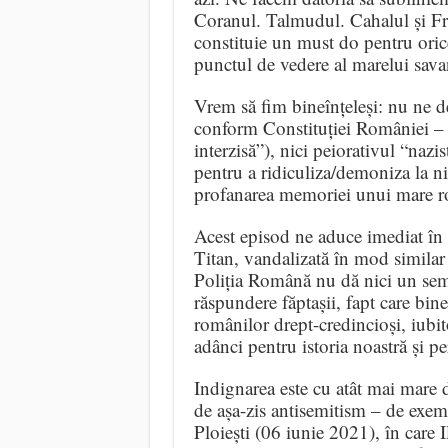
Coranul. Talmudul. Cahalul și Fr
constituie un must do pentru oric
punctul de vedere al marelui sava
Vrem să fim bineînțeleși: nu ne d
conform Constituției României – ar
interzisă”), nici peiorativul “naz
pentru a ridiculiza/demoniza la n
profanarea memoriei unui mare 
Acest episod ne aduce imediat în 
Titan, vandalizată în mod similar 
Poliția Română nu dă nici un semn 
răspundere făptașii, fapt care bine
românilor drept-credincioși, iubit
adânci pentru istoria noastră și per
Indignarea este cu atât mai mare 
de așa-zis antisemitism – de exemp
Ploiești (06 iunie 2021), în care 