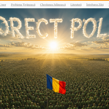
Umor
Problema Țigănească
Chestiunea Jidănească
Literatură
Întrebarea Zilei