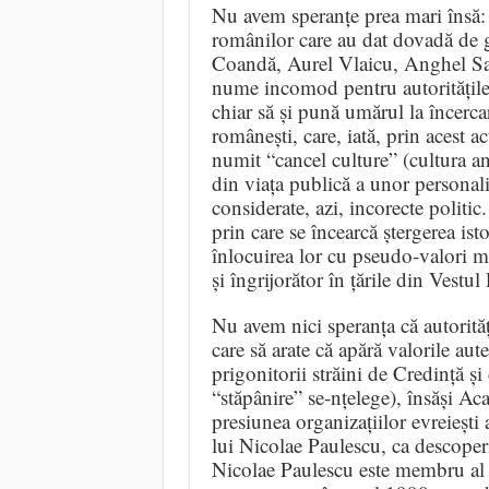
Nu avem speranțe prea mari însă:
românilor care au dat dovadă de ge
Coandă, Aurel Vlaicu, Anghel Sali
nume incomod pentru autoritățile
chiar să și pună umărul la încercar
românești, care, iată, prin acest 
numit “cancel culture” (cultura an
din viața publică a unor personali
considerate, azi, incorecte politi
prin care se încearcă ștergerea isto
înlocuirea lor cu pseudo-valori 
și îngrijorător în țările din Vestu
Nu avem nici speranța că autorită
care să arate că apără valorile aut
prigonitorii străini de Credință ș
“stăpânire” se-nțelege), însăși A
presiunea organizațiilor evreieșt
lui Nicolae Paulescu, ca descoper
Nicolae Paulescu este membru al