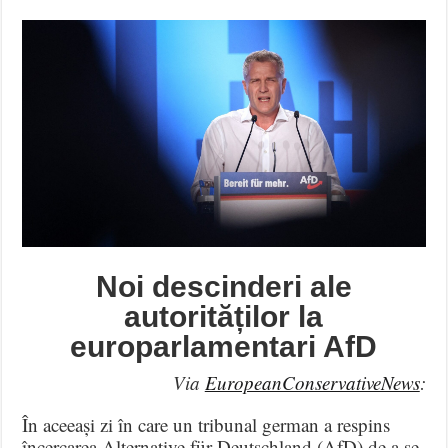
Noi descinderi ale
autorităților la
europarlamentari AfD
Via
EuropeanConservativeNews
:
În aceeași zi în care un tribunal german a respins
încercarea Alternative für Deutschland (AfD) de a se