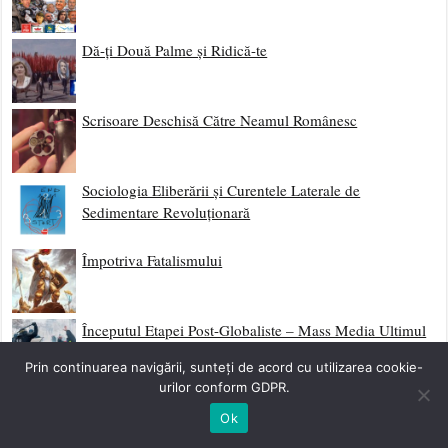
Dă-ți Două Palme și Ridică-te
Scrisoare Deschisă Către Neamul Românesc
Sociologia Eliberării și Curentele Laterale de
Sedimentare Revoluționară
Împotriva Fatalismului
Începutul Etapei Post-Globaliste – Mass Media Ultimul
Obstacol
Prin continuarea navigării, sunteți de acord cu utilizarea cookie-
urilor conform GDPR.
Mlaștina Mass Media – Serial Complet
Ok