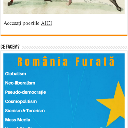
Accesați poeziile
AICI
Ce facem?