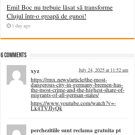
Emil Boc nu trebuie lăsat să transforme
Clujul într-o groapă de gunoi!
1 day ago
6 comments
xyz
July 24, 2025 at 11:52 am
https://rmx.news/article/the-most-
dangerous-city-in-germany-bremen-has-
the-most-crime-and-the-highest-share-of-
migrants-of-all-german-states/
https://www.youtube.com/watch?v=-
Lk4TVJIyQk
perchezitiile sunt reclama gratuita pt