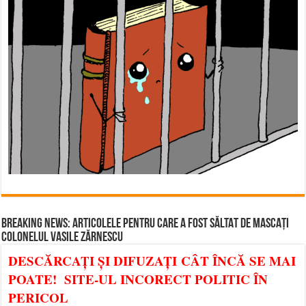
BREAKING NEWS: ARTICOLELE PENTRU CARE A FOST SĂLTAT DE MASCAȚI
COLONELUL VASILE ZĂRNESCU
DESCĂRCAȚI ȘI DIFUZAȚI CÂT ÎNCĂ SE MAI
POATE! SITE-UL INCORECT POLITIC ÎN
PERICOL