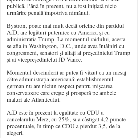
publică. Până în prezent, nu a fost inițiată nicio
urmărire penală împotriva nimănui.
Bystron, poate mai mult decât oricine din partidul
AfD, are legături puternice cu America și cu
administrația Trump. La momentul raidului, acesta
se afla în Washington, D.C., unde avea întâlniri cu
congresmeni, senatori și aliați ai președintelui Trump
și ai vicepreședintelui JD Vance.
Momentul descinderii ar putea fi văzut ca un mesaj
către administrația americană: establishmentul
german nu are niciun respect pentru mișcarea
conservatoare care crește și prosperă pe ambele
maluri ale Atlanticului.
AfD este în prezent la egalitate cu CDU a
cancelarului Merz, cu 25%, și a câștigat 4,2 puncte
procentuale, în timp ce CDU a pierdut 3,5, de la
alegeri.