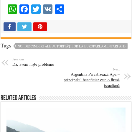
WhatsApp
Facebook
Twitter
VK
Share
Tags
NOI DESCINDERI ALE AUTORITĂȚILOR LA EUROPARLAMENTARI AFD
Previous
Da, avem niște probleme
Next
Argentina Privatizează Apa –
principalul beneficiar este o firmă
israeliană
Related Articles