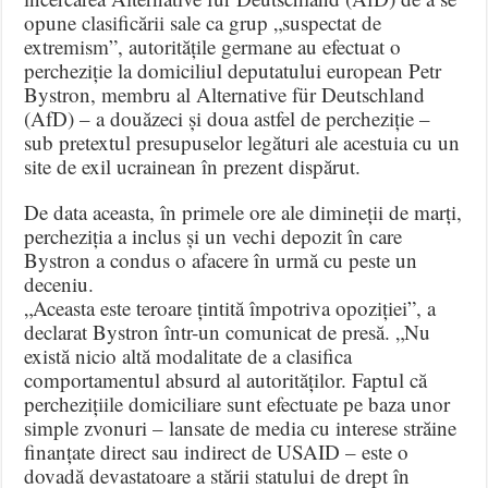
opune clasificării sale ca grup „suspectat de
extremism”, autoritățile germane au efectuat o
percheziție la domiciliul deputatului european Petr
Bystron, membru al Alternative für Deutschland
(AfD) – a douăzeci și doua astfel de percheziție –
sub pretextul presupuselor legături ale acestuia cu un
site de exil ucrainean în prezent dispărut.
De data aceasta, în primele ore ale dimineții de marți,
percheziția a inclus și un vechi depozit în care
Bystron a condus o afacere în urmă cu peste un
deceniu.
„Aceasta este teroare țintită împotriva opoziției”, a
declarat Bystron într-un comunicat de presă. „Nu
există nicio altă modalitate de a clasifica
comportamentul absurd al autorităților. Faptul că
perchezițiile domiciliare sunt efectuate pe baza unor
simple zvonuri – lansate de media cu interese străine
finanțate direct sau indirect de USAID – este o
dovadă devastatoare a stării statului de drept în