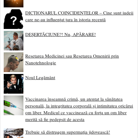
DICȚIONARUL COINCIDENȚELOR – Cine sunt iudeii
care ne-au influențat țara în istoria recentă
DEȘERTĂCIUNE?! Nu, APĂRARE!
Resetarea Medicinei sau Resetarea Omenirii prin
Nanotehnologie
Noul Legământ
Vaccinarea înseamnă crimă, un atentat la sănătatea
personală, la integritatea corporală și intimitatea oricărui
om liber. Medicul ce vaccinează cu forța un om liber
merită să fie pedepsit de acesta
Trebuie să distrugem supermația jidovească!