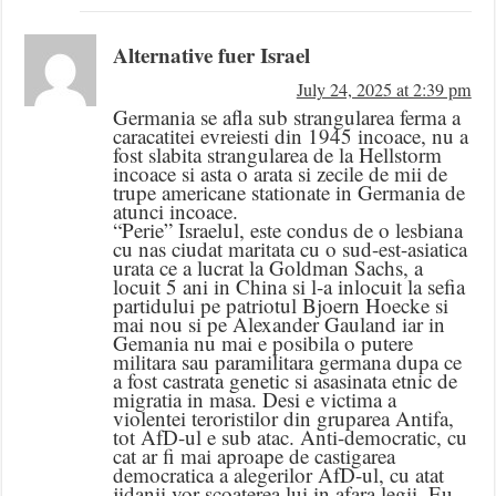
Alternative fuer Israel
July 24, 2025 at 2:39 pm
Germania se afla sub strangularea ferma a
caracatitei evreiesti din 1945 incoace, nu a
fost slabita strangularea de la Hellstorm
incoace si asta o arata si zecile de mii de
trupe americane stationate in Germania de
atunci incoace.
“Perie” Israelul, este condus de o lesbiana
cu nas ciudat maritata cu o sud-est-asiatica
urata ce a lucrat la Goldman Sachs, a
locuit 5 ani in China si l-a inlocuit la sefia
partidului pe patriotul Bjoern Hoecke si
mai nou si pe Alexander Gauland iar in
Gemania nu mai e posibila o putere
militara sau paramilitara germana dupa ce
a fost castrata genetic si asasinata etnic de
migratia in masa. Desi e victima a
violentei teroristilor din gruparea Antifa,
tot AfD-ul e sub atac. Anti-democratic, cu
cat ar fi mai aproape de castigarea
democratica a alegerilor AfD-ul, cu atat
jidanii vor scoaterea lui in afara legii. Eu