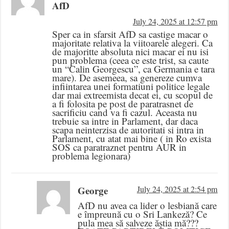
AfD
July 24, 2025 at 12:57 pm
Sper ca in sfarsit AfD sa castige macar o
majoritate relativa la viitoarele alegeri. Ca
de majoritte absoluta nici macar ei nu isi
pun problema (ceea ce este trist, sa caute
un “Calin Georgescu”, ca Germania e tara
mare). De asemeea, sa genereze cumva
infiintarea unei formatiuni politice legale
dar mai extreemista decat ei, cu scopul de
a fi folosita pe post de paratrasnet de
sacrificiu cand va fi cazul. Aceasta nu
trebuie sa intre in Parlament, dar daca
scapa neinterzisa de autoritati si intra in
Parlament, cu atat mai bine ( in Ro exista
SOS ca paratraznet pentru AUR in
problema legionara)
George
July 24, 2025 at 2:54 pm
AfD nu avea ca lider o lesbiană care
e împreună cu o Sri Lankeză? Ce
pula mea să salveze ăștia mă???