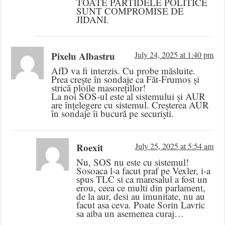
TOATE PARTIDELE POLITICE
SUNT COMPROMISE DE
JIDANI.
Pixelu Albastru
July 24, 2025 at 1:40 pm
AfD va fi interzis. Cu probe măsluite.
Prea crește în sondaje ca Făt-Frumos și
strică ploile masorețillor!
La noi SOS-ul este al sistemului și AUR
are înțelegere cu sistemul. Creșterea AUR
în sondaje îi bucură pe securiști.
Roexit
July 25, 2025 at 5:54 am
Nu, SOS nu este cu sistemul!
Sosoaca l-a facut praf pe Vexler, i-a
spus TLC si ca maresalul a fost un
erou, ceea ce multi din parlament,
de la aur, desi au imunitate, nu au
facut asa ceva. Poate Sorin Lavric
sa aiba un asemenea curaj…