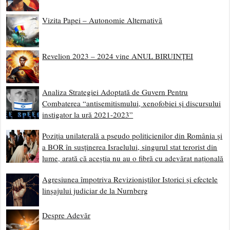
Vizita Papei – Autonomie Alternativă
Revelion 2023 – 2024 vine ANUL BIRUINȚEI
Analiza Strategiei Adoptată de Guvern Pentru
Combaterea “antisemitismului, xenofobiei și discursului
instigator la ură 2021-2023”
Poziția unilaterală a pseudo politicienilor din România și
a BOR în susținerea Israelului, singurul stat terorist din
lume, arată că aceștia nu au o fibră cu adevărat națională
Agresiunea împotriva Revizioniștilor Istorici și efectele
linșajului judiciar de la Nurnberg
Despre Adevăr