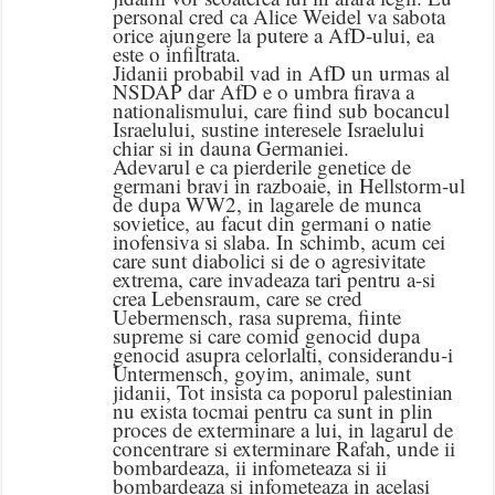
personal cred ca Alice Weidel va sabota
orice ajungere la putere a AfD-ului, ea
este o infiltrata.
Jidanii probabil vad in AfD un urmas al
NSDAP dar AfD e o umbra firava a
nationalismului, care fiind sub bocancul
Israelului, sustine interesele Israelului
chiar si in dauna Germaniei.
Adevarul e ca pierderile genetice de
germani bravi in razboaie, in Hellstorm-ul
de dupa WW2, in lagarele de munca
sovietice, au facut din germani o natie
inofensiva si slaba. In schimb, acum cei
care sunt diabolici si de o agresivitate
extrema, care invadeaza tari pentru a-si
crea Lebensraum, care se cred
Uebermensch, rasa suprema, fiinte
supreme si care comid genocid dupa
genocid asupra celorlalti, considerandu-i
Untermensch, goyim, animale, sunt
jidanii, Tot insista ca poporul palestinian
nu exista tocmai pentru ca sunt in plin
proces de exterminare a lui, in lagarul de
concentrare si exterminare Rafah, unde ii
bombardeaza, ii infometeaza si ii
bombardeaza si infometeaza in acelasi