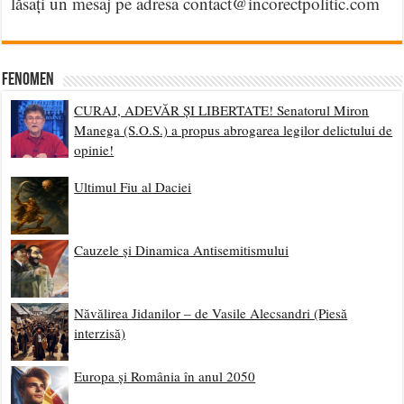
lăsați un mesaj pe adresa contact@incorectpolitic.com
Fenomen
CURAJ, ADEVĂR ȘI LIBERTATE! Senatorul Miron
Manega (S.O.S.) a propus abrogarea legilor delictului de
opinie!
Ultimul Fiu al Daciei
Cauzele și Dinamica Antisemitismului
Năvălirea Jidanilor – de Vasile Alecsandri (Piesă
interzisă)
Europa și România în anul 2050