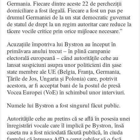
Germania. Fiecare dintre aceste 22 de percheziții
domiciliare a fost ilegală. Fiecare a fost un pas pe
drumul Germaniei de la un stat democratic guvernat
de statul de drept la un regim autoritar care reduce la
tăcere vocile critice prin orice mijloace necesare.”
Acuzațiile împotriva lui Bystron au început în
primăvara anului trecut – în plină campanie
electorală europeană – când autoritățile cehe au
lansat suspiciuni asupra unor politicieni din șase
state membre ale UE (Belgia, Franța, Germania,
Țările de Jos, Ungaria și Polonia) care, potrivit
acestora, ar fi acceptat bani de la postul de presă
Vocea Europei (VoE) în schimbul unor interviuri.
Numele lui Bystron a fost singurul făcut public.
Autoritățile cehe au pretins că se află în posesia unei
înregistrări vocale care îl implică pe Bystron, însă
caseta nu a fost niciodată făcută publică, în ciuda
faptului că întreaga AfD a cerut cehilor să o facă