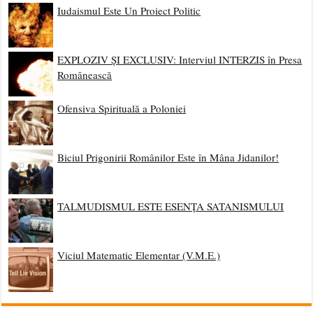
Iudaismul Este Un Proiect Politic
EXPLOZIV ȘI EXCLUSIV: Interviul INTERZIS în Presa
Românească
Ofensiva Spirituală a Poloniei
Biciul Prigonirii Românilor Este în Mâna Jidanilor!
TALMUDISMUL ESTE ESENȚA SATANISMULUI
Viciul Matematic Elementar (V.M.E.)