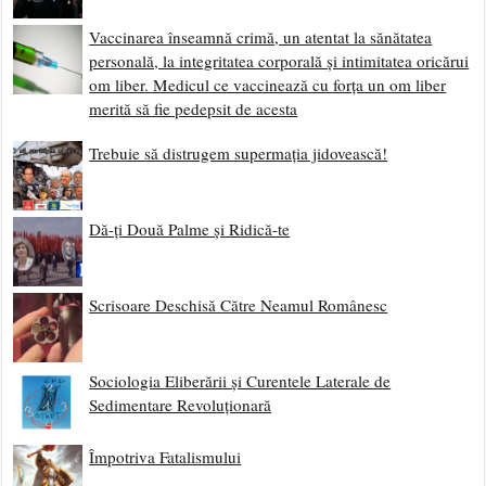
Vaccinarea înseamnă crimă, un atentat la sănătatea
personală, la integritatea corporală și intimitatea oricărui
om liber. Medicul ce vaccinează cu forța un om liber
merită să fie pedepsit de acesta
Trebuie să distrugem supermația jidovească!
Dă-ți Două Palme și Ridică-te
Scrisoare Deschisă Către Neamul Românesc
Sociologia Eliberării și Curentele Laterale de
Sedimentare Revoluționară
Împotriva Fatalismului