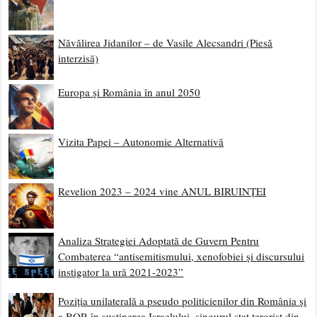
Năvălirea Jidanilor – de Vasile Alecsandri (Piesă
interzisă)
Europa și România în anul 2050
Vizita Papei – Autonomie Alternativă
Revelion 2023 – 2024 vine ANUL BIRUINȚEI
Analiza Strategiei Adoptată de Guvern Pentru
Combaterea “antisemitismului, xenofobiei și discursului
instigator la ură 2021-2023”
Poziția unilaterală a pseudo politicienilor din România și
a BOR în susținerea Israelului, singurul stat terorist din