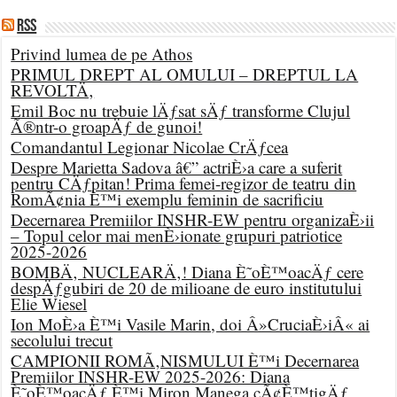
RSS
Privind lumea de pe Athos
PRIMUL DREPT AL OMULUI – DREPTUL LA
REVOLTÄ‚
Emil Boc nu trebuie lÄƒsat sÄƒ transforme Clujul
Ã®ntr-o groapÄƒ de gunoi!
Comandantul Legionar Nicolae CrÄƒcea
Despre Marietta Sadova â€” actriÈ›a care a suferit
pentru CÄƒpitan! Prima femei-regizor de teatru din
RomÃ¢nia È™i exemplu feminin de sacrificiu
Decernarea Premiilor INSHR-EW pentru organizaÈ›ii
– Topul celor mai menÈ›ionate grupuri patriotice
2025-2026
BOMBÄ‚ NUCLEARÄ‚! Diana È˜oÈ™oacÄƒ cere
despÄƒgubiri de 20 de milioane de euro institutului
Elie Wiesel
Ion MoÈ›a È™i Vasile Marin, doi Â»CruciaÈ›iÂ« ai
secolului trecut
CAMPIONII ROMÃ‚NISMULUI È™i Decernarea
Premiilor INSHR-EW 2025-2026: Diana
È˜oÈ™oacÄƒ È™i Miron Manega cÃ¢È™tigÄƒ