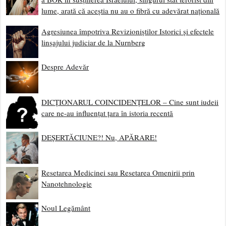
lume, arată că aceștia nu au o fibră cu adevărat națională
Agresiunea împotriva Revizioniștilor Istorici și efectele
linșajului judiciar de la Nurnberg
Despre Adevăr
DICȚIONARUL COINCIDENȚELOR – Cine sunt iudeii
care ne-au influențat țara în istoria recentă
DEȘERTĂCIUNE?! Nu, APĂRARE!
Resetarea Medicinei sau Resetarea Omenirii prin
Nanotehnologie
Noul Legământ