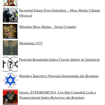
Începutul Etapei Post-Globaliste – Mass Media Ultimul
Obstacol
Mlaștina Mass Media – Serial Complet
Momentul 1937
Portretul Românului Iudeo-Creștin Iubitor de Infanticid
Manifest Împotriva Național-Sionismului din România
Istorie: ŻYDOKOMUNA, Cea Mai Completă Listă a
Nomenclaturii Iudeo-Bolșevice din România