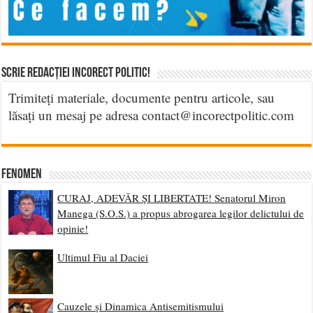
Scrie Redacției Incorect Politic!
Trimiteți materiale, documente pentru articole, sau
lăsați un mesaj pe adresa contact@incorectpolitic.com
Fenomen
CURAJ, ADEVĂR ȘI LIBERTATE! Senatorul Miron
Manega (S.O.S.) a propus abrogarea legilor delictului de
opinie!
Ultimul Fiu al Daciei
Cauzele și Dinamica Antisemitismului