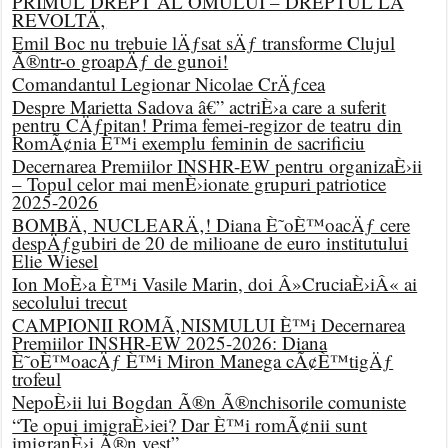
PRIMUL DREPT AL OMULUI – DREPTUL LA
REVOLTÄ‚
Emil Boc nu trebuie lÄƒsat sÄƒ transforme Clujul
Ã®ntr-o groapÄƒ de gunoi!
Comandantul Legionar Nicolae CrÄƒcea
Despre Marietta Sadova â€” actriÈ›a care a suferit
pentru CÄƒpitan! Prima femei-regizor de teatru din
RomÃ¢nia È™i exemplu feminin de sacrificiu
Decernarea Premiilor INSHR-EW pentru organizaÈ›ii
– Topul celor mai menÈ›ionate grupuri patriotice
2025-2026
BOMBÄ‚ NUCLEARÄ‚! Diana È˜oÈ™oacÄƒ cere
despÄƒgubiri de 20 de milioane de euro institutului
Elie Wiesel
Ion MoÈ›a È™i Vasile Marin, doi Â»CruciaÈ›iÂ« ai
secolului trecut
CAMPIONII ROMÃ‚NISMULUI È™i Decernarea
Premiilor INSHR-EW 2025-2026: Diana
È˜oÈ™oacÄƒ È™i Miron Manega cÃ¢È™tigÄƒ
trofeul
NepoÈ›ii lui Bogdan Ã®n Ã®nchisorile comuniste
“Te opui imigraÈ›iei? Dar È™i romÃ¢nii sunt
imigranÈ›i Ã®n vest”