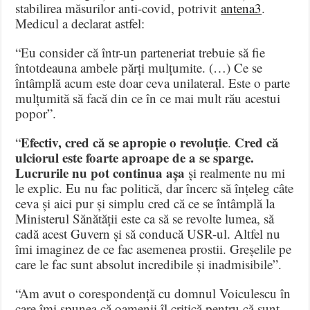
stabilirea măsurilor anti-covid, potrivit
antena3
.
Medicul a declarat astfel:
“Eu consider că într-un parteneriat trebuie să fie
întotdeauna ambele părți mulțumite. (…) Ce se
întâmplă acum este doar ceva unilateral. Este o parte
mulțumită să facă din ce în ce mai mult rău acestui
popor”.
Efectiv, cred că se apropie o revoluție
Cred că
“
.
ulciorul este foarte aproape de a se sparge.
Lucrurile nu pot continua așa
și realmente nu mi
le explic. Eu nu fac politică, dar încerc să înțeleg câte
ceva și aici pur și simplu cred că ce se întâmplă la
Ministerul Sănătății este ca să se revolte lumea, să
cadă acest Guvern și să conducă USR-ul. Altfel nu
îmi imaginez de ce fac asemenea prostii. Greșelile pe
care le fac sunt absolut incredibile și inadmisibile”.
“Am avut o corespondență cu domnul Voiculescu în
care îmi spunea că oamenii îl critică pentru că sunt