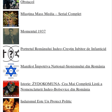
Obstacol
Mlaștina Mass Media – Serial Complet
Momentul 1937
Portretul Românului Iudeo-Creștin Iubitor de Infanticid
Manifest Împotriva Național-Sionismului din România
Istorie: ŻYDOKOMUNA, Cea Mai Completă Listă a
Nomenclaturii Iudeo-Bolșevice din România
Iudaismul Este Un Proiect Politic