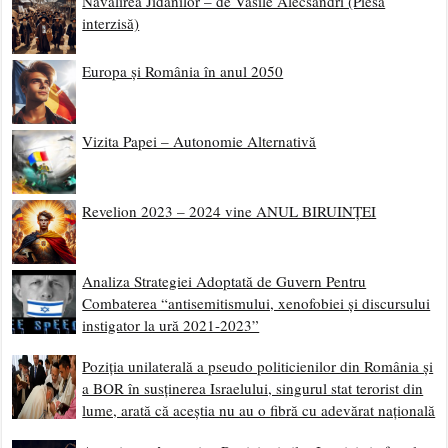
Năvălirea Jidanilor – de Vasile Alecsandri (Piesă
interzisă)
Europa și România în anul 2050
Vizita Papei – Autonomie Alternativă
Revelion 2023 – 2024 vine ANUL BIRUINȚEI
Analiza Strategiei Adoptată de Guvern Pentru
Combaterea “antisemitismului, xenofobiei și discursului
instigator la ură 2021-2023”
Poziția unilaterală a pseudo politicienilor din România și
a BOR în susținerea Israelului, singurul stat terorist din
lume, arată că aceștia nu au o fibră cu adevărat națională