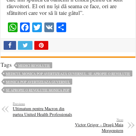
răuvoitori. El ori nu își dă seama ce face, ori are
sfătuitori care vor să îi taie gâtul”.
WhatsApp
Facebook
Twitter
VK
Share
Tags
MEDICI REVOLUTIE
MEDICUL MONICA POP AVERTIZEAZĂ GUVERNUL: SE APROPIE O REVOLUȚIE
MONICA POP AVERTIZEAZA GUVERNUL
SE APROPIE O REVOLUTIE MONICA POP
Previous
Ultimatum pentru Macron din
partea United Health Professionals
Next
Victor Grigor – Dragă Maia
Morgenstern