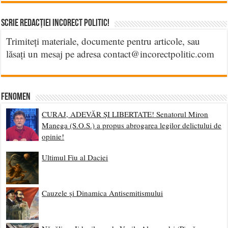
Scrie Redacției Incorect Politic!
Trimiteți materiale, documente pentru articole, sau
lăsați un mesaj pe adresa contact@incorectpolitic.com
Fenomen
CURAJ, ADEVĂR ȘI LIBERTATE! Senatorul Miron
Manega (S.O.S.) a propus abrogarea legilor delictului de
opinie!
Ultimul Fiu al Daciei
Cauzele și Dinamica Antisemitismului