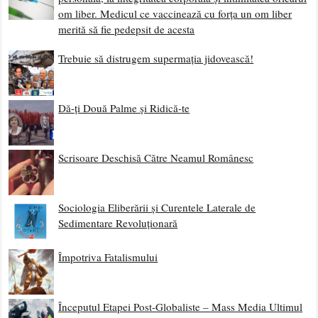
om liber. Medicul ce vaccinează cu forța un om liber
merită să fie pedepsit de acesta
Trebuie să distrugem supermația jidovească!
Dă-ți Două Palme și Ridică-te
Scrisoare Deschisă Către Neamul Românesc
Sociologia Eliberării și Curentele Laterale de
Sedimentare Revoluționară
Împotriva Fatalismului
Începutul Etapei Post-Globaliste – Mass Media Ultimul