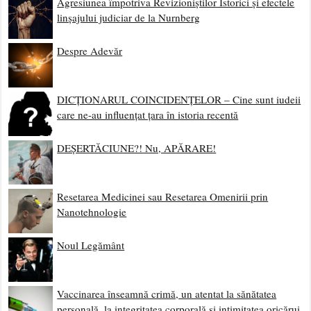
Agresiunea împotriva Revizioniștilor Istorici și efectele
linșajului judiciar de la Nurnberg
Despre Adevăr
DICȚIONARUL COINCIDENȚELOR – Cine sunt iudeii
care ne-au influențat țara în istoria recentă
DEȘERTĂCIUNE?! Nu, APĂRARE!
Resetarea Medicinei sau Resetarea Omenirii prin
Nanotehnologie
Noul Legământ
Vaccinarea înseamnă crimă, un atentat la sănătatea
personală, la integritatea corporală și intimitatea oricărui