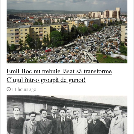
Emil Boc nu trebuie lăsat să transforme
Clujul într-o groapă de gunoi!
11 hours ago