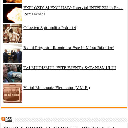
EXPLOZIV ȘI EXCLUSIV: Interviul INTERZIS în Presa
Românească
Ofensiva Spirituală a Poloniei
Biciul Prigonirii Românilor Este în Mâna Jidanilor!
TALMUDISMUL ESTE ESENȚA SATANISMULUI
Viciul Matematic Elementar (V.M.E.)
RSS