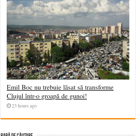
Emil Boc nu trebuie lăsat să transforme
Clujul într-o groapă de gunoi!
23 hours ago
BARĂ DE CĂUTARE