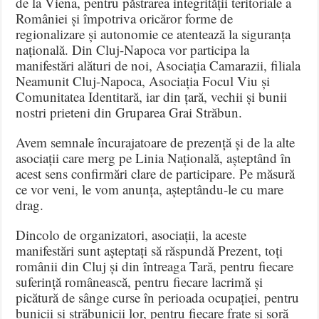
de la Viena, pentru păstrarea integrității teritoriale a
României și împotriva oricăror forme de
regionalizare și autonomie ce atentează la siguranța
națională. Din Cluj-Napoca vor participa la
manifestări alături de noi, Asociația Camarazii, filiala
Neamunit Cluj-Napoca, Asociația Focul Viu și
Comunitatea Identitară, iar din țară, vechii și bunii
nostri prieteni din Gruparea Grai Străbun.
Avem semnale încurajatoare de prezență și de la alte
asociații care merg pe Linia Națională, așteptând în
acest sens confirmări clare de participare. Pe măsură
ce vor veni, le vom anunța, așteptându-le cu mare
drag.
Dincolo de organizatori, asociații, la aceste
manifestări sunt așteptați să răspundă Prezent, toți
românii din Cluj și din întreaga Tară, pentru fiecare
suferință românească, pentru fiecare lacrimă și
picătură de sânge curse în perioada ocupației, pentru
bunicii și străbunicii lor, pentru fiecare frate și soră