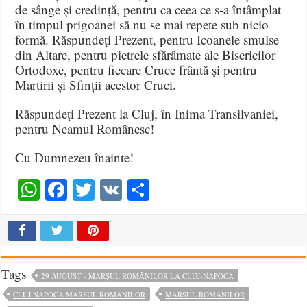
de sânge și credință, pentru ca ceea ce s-a întâmplat
în timpul prigoanei să nu se mai repete sub nicio
formă. Răspundeți Prezent, pentru Icoanele smulse
din Altare, pentru pietrele sfărâmate ale Bisericilor
Ortodoxe, pentru fiecare Cruce frântă și pentru
Martirii și Sfinții acestor Cruci.
Răspundeți Prezent la Cluj, în Inima Transilvaniei,
pentru Neamul Românesc!
Cu Dumnezeu înainte!
WhatsApp
Facebook
Twitter
VK
Share
Tags
29 AUGUST - MARȘUL ROMÂNILOR LA CLUJ-NAPOCA
CLUJ NAPOCA MARSUL ROMANILOR
MARSUL ROMANILOR