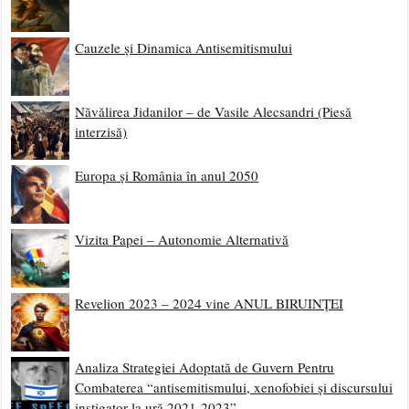
Cauzele și Dinamica Antisemitismului
Năvălirea Jidanilor – de Vasile Alecsandri (Piesă
interzisă)
Europa și România în anul 2050
Vizita Papei – Autonomie Alternativă
Revelion 2023 – 2024 vine ANUL BIRUINȚEI
Analiza Strategiei Adoptată de Guvern Pentru
Combaterea “antisemitismului, xenofobiei și discursului
instigator la ură 2021-2023”