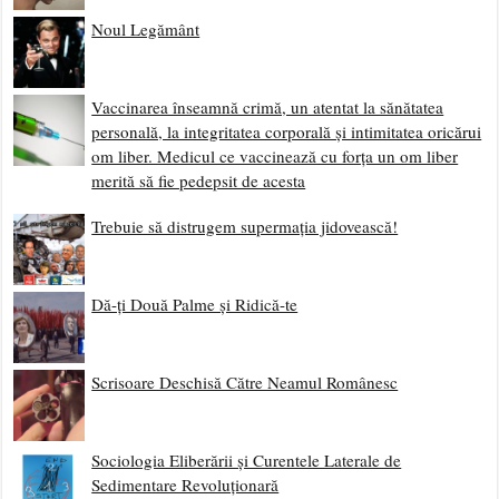
Noul Legământ
Vaccinarea înseamnă crimă, un atentat la sănătatea
personală, la integritatea corporală și intimitatea oricărui
om liber. Medicul ce vaccinează cu forța un om liber
merită să fie pedepsit de acesta
Trebuie să distrugem supermația jidovească!
Dă-ți Două Palme și Ridică-te
Scrisoare Deschisă Către Neamul Românesc
Sociologia Eliberării și Curentele Laterale de
Sedimentare Revoluționară