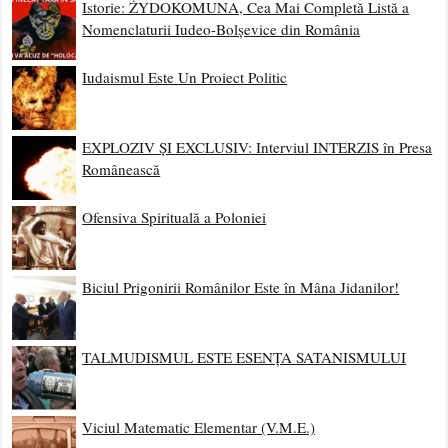
Istorie: ŻYDOKOMUNA, Cea Mai Completă Listă a
Nomenclaturii Iudeo-Bolșevice din România
Iudaismul Este Un Proiect Politic
EXPLOZIV ȘI EXCLUSIV: Interviul INTERZIS în Presa
Românească
Ofensiva Spirituală a Poloniei
Biciul Prigonirii Românilor Este în Mâna Jidanilor!
TALMUDISMUL ESTE ESENȚA SATANISMULUI
Viciul Matematic Elementar (V.M.E.)