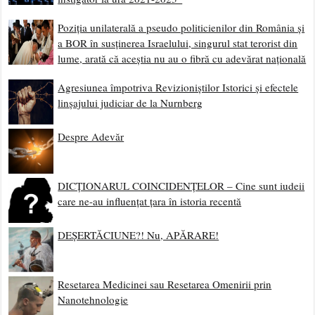
Poziția unilaterală a pseudo politicienilor din România și
a BOR în susținerea Israelului, singurul stat terorist din
lume, arată că aceștia nu au o fibră cu adevărat națională
Agresiunea împotriva Revizioniștilor Istorici și efectele
linșajului judiciar de la Nurnberg
Despre Adevăr
DICȚIONARUL COINCIDENȚELOR – Cine sunt iudeii
care ne-au influențat țara în istoria recentă
DEȘERTĂCIUNE?! Nu, APĂRARE!
Resetarea Medicinei sau Resetarea Omenirii prin
Nanotehnologie