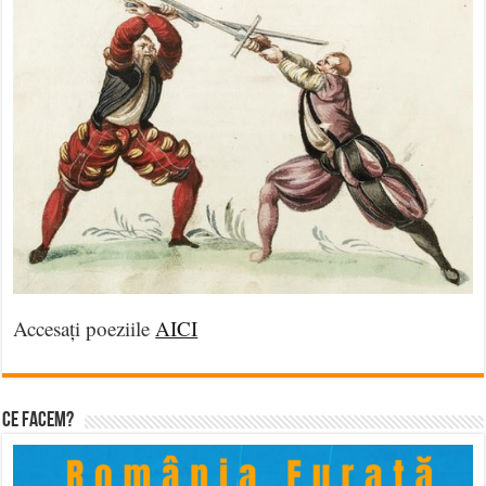
Accesați poeziile
AICI
Ce facem?