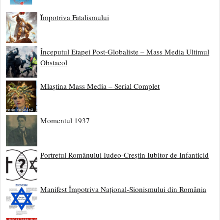
Împotriva Fatalismului
Începutul Etapei Post-Globaliste – Mass Media Ultimul
Obstacol
Mlaștina Mass Media – Serial Complet
Momentul 1937
Portretul Românului Iudeo-Creștin Iubitor de Infanticid
Manifest Împotriva Național-Sionismului din România