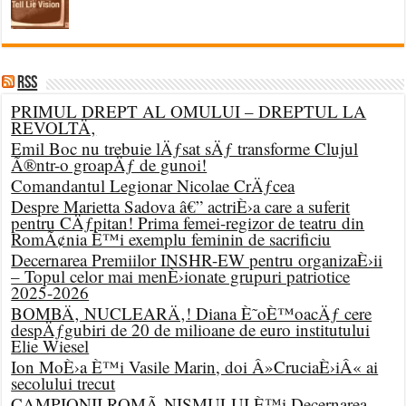
RSS
PRIMUL DREPT AL OMULUI – DREPTUL LA
REVOLTÄ‚
Emil Boc nu trebuie lÄƒsat sÄƒ transforme Clujul
Ã®ntr-o groapÄƒ de gunoi!
Comandantul Legionar Nicolae CrÄƒcea
Despre Marietta Sadova â€” actriÈ›a care a suferit
pentru CÄƒpitan! Prima femei-regizor de teatru din
RomÃ¢nia È™i exemplu feminin de sacrificiu
Decernarea Premiilor INSHR-EW pentru organizaÈ›ii
– Topul celor mai menÈ›ionate grupuri patriotice
2025-2026
BOMBÄ‚ NUCLEARÄ‚! Diana È˜oÈ™oacÄƒ cere
despÄƒgubiri de 20 de milioane de euro institutului
Elie Wiesel
Ion MoÈ›a È™i Vasile Marin, doi Â»CruciaÈ›iÂ« ai
secolului trecut
CAMPIONII ROMÃ‚NISMULUI È™i Decernarea